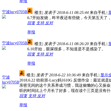
举报
宁波lucy0705B
楼主
|
发表于 2018-6-11 08:25:44
来自手机
|
6.7开始发烧，昨半夜还有些烧，今天第五天了
回复
支持
反对
举报
宁波lucy0705B
楼主
|
发表于 2018-6-11 08:26:20
来自手机
|
6.10开始，眼屎很多，不知道是不是感染了。
回复
支持
反对
举报
楼主
|
发表于 2018-6-22 10:36:49
来自手机
|
显示
宁波
2018.6.22 幼前浙-Lucy妈1610G 反
lucy0705B
亲密无间的这个关系养成习惯，我这偷懒的心又振奋
听的时间比上个月长了好多，现在读个三页是没有什
回复
支持
反对
举报