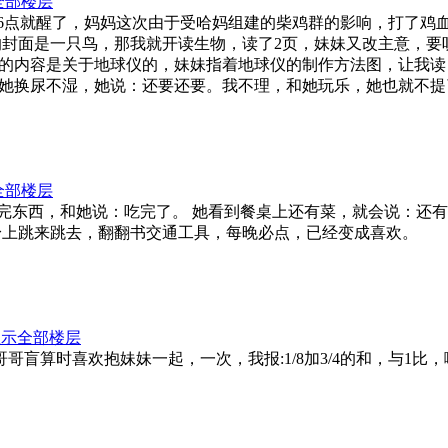
全部楼层
作业： 天热了，6点就醒了，妈妈这次由于受哈妈组建的柴鸡群的影响
的封面是一只鸟，那我就开读生物，读了2页，妹妹又改主意，
的内容是关于地球仪的，妹妹指着地球仪的制作方法图，让我读
她换尿不湿，她说：还要还要。我不理，和她玩乐，她也就不提
全部楼层
作业： 这几天吃完东西，和她说：吃完了。 她看到餐桌上还有菜，就会
身上跳来跳去，翻翻书交通工具，每晚必点，已经变成喜欢。
显示全部楼层
馈作业： 由于哥哥盲算时喜欢抱妹妹一起，一次，我报:1/8加3/4的和