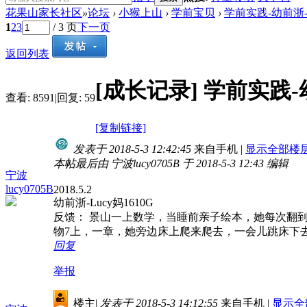
花果山家长社区
»
论坛
›
小猴上山
›
学前宝贝
›
学前实践-幼前浙-lu
1
2
3
/ 3 页
下一页
返回列表
[成长记录]
学前实践-幼
查看:
8591
|
回复:
59
[复制链接]
发表于 2018-5-3 12:42:45
来自手机
|
显示全部楼
本帖最后由 宁波lucy0705B 于 2018-5-3 12:43 编辑
宁波
lucy0705B
2018.5.2
幼前浙-Lucy妈1610G
反馈： 景山一上数学，当睡前亲子绘本，她每次翻
物7上，一章，她旁边床上爬来爬去，一会儿跳床下
回复
举报
楼主
|
发表于 2018-5-3 14:12:55
来自手机
|
显示全