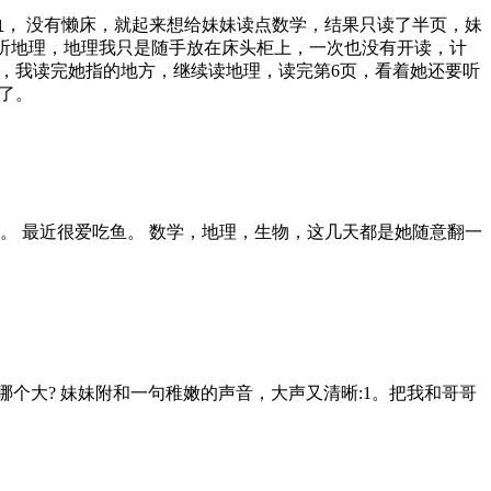
，打了鸡血， 没有懒床，就起来想给妹妹读点数学，结果只读了半页，妹
要听地理，地理我只是随手放在床头柜上，一次也没有开读，计
，我读完她指的地方，继续读地理，读完第6页，看着她还要听
了。
说：还有。 最近很爱吃鱼。 数学，地理，生物，这几天都是她随意翻一
，与1比，哪个大? 妹妹附和一句稚嫩的声音，大声又清晰:1。把我和哥哥