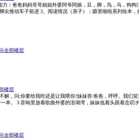
1. 语言能力：爸爸妈妈哥哥姐姐外婆阿爷阿娘，豆，脚，鸟，马，
尖推动车子前进 3、阅读情况（亲子）：噼里啪啦系列绘本，揭
示全部楼层
部楼层
不解，问:你要给我吃还是让我喂你?妹妹答:爸爸，呼呼。我们笑
本。 3.音响里放着歌曲外婆的澎湖湾，妹妹低着头跟着念叨:外po
示全部楼层