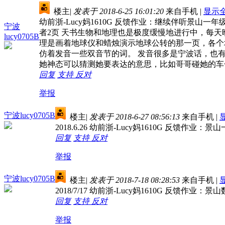
楼主
|
发表于 2018-6-25 16:01:20
来自手机
|
显示
幼前浙-Lucy妈1610G 反馈作业：继续伴听景山
宁波
者2页 天书生物和地理也是极度缓慢地进行中，每
lucy0705B
理是画着地球仪和蜡烛演示地球公转的那一页，各个
仿着发音一些双音节的词。 发音很多是宁波话，也
她神态可以猜测她要表达的意思，比如哥哥碰她的车
回复
支持
反对
举报
宁波lucy0705B
楼主
|
发表于 2018-6-27 08:56:13
来自手机
|
2018.6.26 幼前浙-Lucy妈1610G 反馈
回复
支持
反对
举报
宁波lucy0705B
楼主
|
发表于 2018-7-18 08:28:53
来自手机
|
2018/7/17 幼前浙-Lucy妈1610G 反
回复
支持
反对
举报