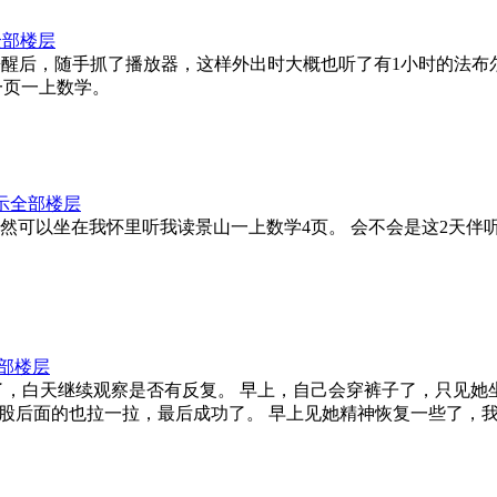
全部楼层
作业：今天下午睡醒后，随手抓了播放器，这样外出时大概也听了有1小
一页一上数学。
示全部楼层
馈作业： 晚上竟然可以坐在我怀里听我读景山一上数学4页。 会不会是
部楼层
业： 烧基本退了，白天继续观察是否有反复。 早上，自己会穿裤子了
股后面的也拉一拉，最后成功了。 早上见她精神恢复一些了，