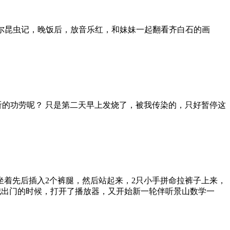
时的法布尔昆虫记，晚饭后，放音乐红，和妹妹一起翻看齐白石的画
这2天伴听的功劳呢？ 只是第二天早上发烧了，被我传染的，只好暂停这
，只见她坐着先后插入2个裤腿，然后站起来，2只小手拼命拉裤子上来，
我出门的时候，打开了播放器，又开始新一轮伴听景山数学一