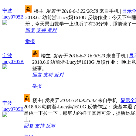
宁波
楼主
|
发表于 2018-6-1 22:26:58
来自手机
|
显示
lucy0705B
2018.6.1幼前浙-Lucy妈1610G 反馈
册，今天景山数学一上也听了有30分钟，睡前读了
回复
支持
反对
举报
宁波
楼主
|
发表于 2018-6-7 16:30:23
来自手机
|
显
lucy0705B
2018.6.6 幼前浙-Lucy妈1610G 反
些事。
回复
支持
反对
举报
楼主
|
发表于 2018-6-8 09:25:42
来自手机
|
显示全
宁波
2018.6.8 幼前浙-Lucy妈1610G 反馈作
lucy0705B
是跳一下拉一下，那努力的样子真是可爱，提醒她屁
上。
回复
支持
反对