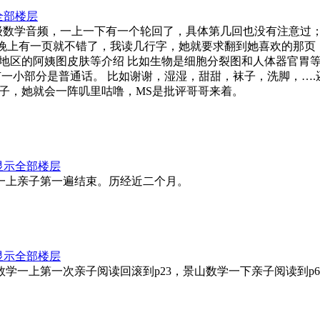
全部楼层
一年级数学音频，一上一下有一个轮回了，具体第几回也没有注意过；
天晚上有一页就不错了，我读几行字，她就要求翻到她喜欢的那页
地区的阿姨图皮肤等介绍 比如生物是细胞分裂图和人体器官胃
有一小部分是普通话。 比如谢谢，湿湿，甜甜，袜子，洗脚，…
子，她就会一阵叽里咕噜，MS是批评哥哥来着。
显示全部楼层
作业：景山一上亲子第一遍结束。历经近二个月。
显示全部楼层
馈作业：景山数学一上第一次亲子阅读回滚到p23，景山数学一下亲子阅读到p