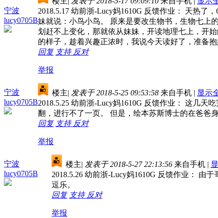
楼主
|
发表于 2018-5-17 09:09:10
来自手机
|
显示
宁波
2018.5.17 幼前浙-Lucy妈1610G 反馈
lucy0705B
妹就说：小鸟小鸟。 原来是要改生物书，生物七上
划赶不上变化，那就依从妹妹，开读地理七上，开始
的样子，趁着兴趣正浓时，我说今天读好了，准备抱
回复
支持
反对
举报
宁波
楼主
|
发表于 2018-5-25 09:53:58
来自手机
|
显示
lucy0705B
2018.5.25 幼前浙-Lucy妈1610G 反馈
翻，进行不了一页。 但是，绘本苏斯博士的在爸爸
回复
支持
反对
举报
宁波
楼主
|
发表于 2018-5-27 22:13:56
来自手机
|
lucy0705B
2018.5.26 幼前浙-Lucy妈1610G 反
逗乐。
回复
支持
反对
举报