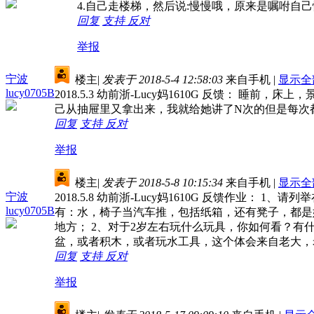
4.自己走楼梯，然后说:慢慢哦，原来是嘱咐自
回复
支持
反对
举报
宁波
楼主
|
发表于 2018-5-4 12:58:03
来自手机
|
显示全
lucy0705B
2018.5.3 幼前浙-Lucy妈1610G 反馈
己从抽屉里又拿出来，我就给她讲了N次的但是每次
回复
支持
反对
举报
楼主
|
发表于 2018-5-8 10:15:34
来自手机
|
显示全
宁波
2018.5.8 幼前浙-Lucy妈1610G 反馈
lucy0705B
有：水，椅子当汽车推，包括纸箱，还有凳子，都是
地方； 2、对于2岁左右玩什么玩具，你如何看？有
盆，或者积木，或者玩水工具，这个体会来自老大，
回复
支持
反对
举报