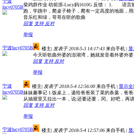
宁波
柴鸡群作业 幼前浙-Lucy妈1610G 反馈： 
lucy0705B
跑，学跳中，爬桌子椅子，爬有一定高度的地面，用脚
音乐红和绿，哥哥在听的歌曲
回复
支持
反对
举报
宁波lucy0705B
楼主
|
发表于 2018-5-3 14:17:43
来自手机
|
显
今天听歌曲外婆的澎湖湾，她就发音着外婆外婆
回复
支持
反对
举报
宁波
楼主
|
发表于 2018-5-4 12:56:00
来自手机
|
显示全
lucy0705B
妹妹趣事记 1.饭桌上，递给爸爸装了菜的条羹，爸爸
从抽屉里又拉出一本，说:还要还要，冈。好吧，再讲一
回复
支持
反对
举报
宁波lucy0705B
楼主
|
发表于 2018-5-4 12:57:06
来自手机
|
显