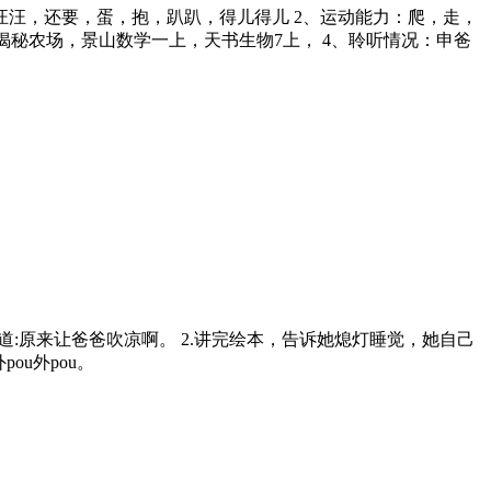
狗狗汪汪，还要，蛋，抱，趴趴，得儿得儿 2、运动能力：爬，走，
秘农场，景山数学一上，天书生物7上， 4、聆听情况：申爸
道:原来让爸爸吹凉啊。 2.讲完绘本，告诉她熄灯睡觉，她自己
u外pou。