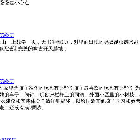
己慢慢走小心点
部楼层
： 睡前，床上，景山一上数学一页，天书生物2页，对里面出现的蚂蚁昆
都无法讲完整的盘古开天辟地；
部楼层
作业： 1、请列举在家里为孩子准备的玩具有哪些？孩子最喜欢的玩具有
她的车子；闹钟；玩窗户栏杆上的雨滴，外面小区里的小树枝，
什么建议和实践体会？请详细描述，以给同龄其他孩子学习和参考
老二还没有满2周岁。