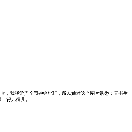
老实，我经常弄个闹钟给她玩，所以她对这个图片熟悉；天书生
着：得儿得儿。