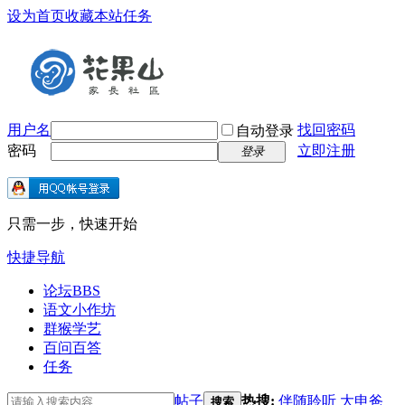
设为首页
收藏本站
任务
用户名
找回密码
自动登录
密码
立即注册
登录
只需一步，快速开始
快捷导航
论坛
BBS
语文小作坊
群猴学艺
百问百答
任务
帖子
热搜:
伴随聆听
大申爸
搜索