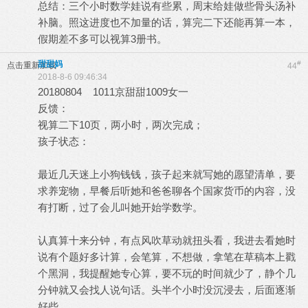
总结：三个小时数学娃说有些累，周末给娃做些骨头汤补
补脑。照这进度也不加量的话，算完二下还能再算一本，
假期差不多可以视算3册书。
甜甜妈
#
点击重新加载
44
2018-8-6 09:46:34
20180804 1011京甜甜1009女一
反馈：
视算二下10页，两小时，两次完成；
孩子状态：
最近几天迷上小狗钱钱，孩子起来就写她的愿望清单，要
求养宠物，早餐后听她和爸爸聊各个国家货币的内容，没
有打断，过了会儿叫她开始学数学。
认真算十来分钟，有点风吹草动就扭头看，我进去看她时
说有个题好多计算，会笔算，不想做，拿笔在草稿本上戳
个黑洞，我提醒她专心算，要不玩的时间就少了，静个几
分钟就又会找人说句话。头半个小时没沉浸去，后面逐渐
好些。