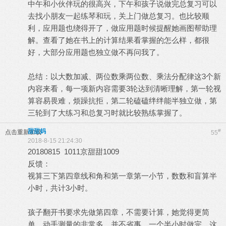
中午和小伙伴玩的很高兴，下午和孩子说做完总复习可以
去找小朋友一起练琴和玩，关上门做总复习。也比较顺
利，应用题也绕得开了，做应用题时候提醒她画图帮助理
解。查看了她在书上的计算结果看掌握的怎么样，都很
好，大部分应用题也独立做不再问我了。
总结：以大数加减、两位数乘两位数、乘法分配律这3个新
内容来看，每一项新内容需要3轮达到清晰理解，第一轮视
算容易畏难，烦躁抗拒，第二轮磕磕绊绊能半独立做，第
三轮到了大练习和总复习时就比较熟练掌握了。
甜甜妈
#
点击重新加载
55
2018-8-15 21:24:30
20180815 1011京甜甜1009
反馈：
视算三下第四章线和角和第一章第一小节，数数和盲算半
小时，共计3小时。
孩子翻开书要求先做第四章，不需要计算，她觉得更简
单，动手测量的非常多，并不省事。一个半小时做完，这