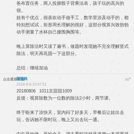
爸布置任务，两人投掷骰子背乘法表，孩子玩的高兴的
很。
娃有个优点，很喜欢动手做手工，数学里涉及动手的，都
特别想试试，矩形周长理解的很好，这部分视算兴致勃勃
动手测量了水杯自己腰围胸围等。
晚上算除法时又读了遍书，做题时发现她不完全理解竖式
除法，明天再巩固一下这部分。
总结：继续加油
甜甜妈
#
点击重新加载
46
2018-8-9 10:47:51
20180806 1011京甜甜1009
反馈：视算除数为一位数的除法2小时，两节课。
终于盼来了凉快天，室内闷了好多天，早餐后让娃出去
玩，告诉她不限时玩，晚上又出去玩一通。
中午开始做，开始会儿，进去看时这娃迅速把一本书塞书