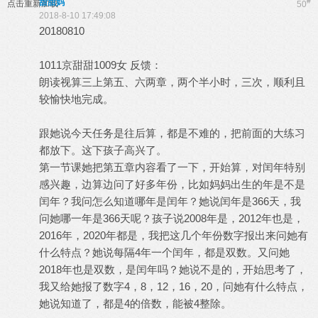
甜甜妈
#
点击重新加载
50
2018-8-10 17:49:08
20180810
1011京甜甜1009女 反馈：
朗读视算三上第五、六两章，两个半小时，三次，顺利且
较愉快地完成。
跟她说今天任务是往后算，都是不难的，把前面的大练习
都放下。这下孩子高兴了。
第一节课她把第五章内容看了一下，开始算，对闰年特别
感兴趣，边算边问了好多年份，比如妈妈出生的年是不是
闰年？我问怎么知道哪年是闰年？她说闰年是366天，我
问她哪一年是366天呢？孩子说2008年是，2012年也是，
2016年，2020年都是，我把这几个年份数字报出来问她有
什么特点？她说每隔4年一个闰年，都是双数。又问她
2018年也是双数，是闰年吗？她说不是的，开始思考了，
我又给她报了数字4，8，12，16，20，问她有什么特点，
她说知道了，都是4的倍数，能被4整除。