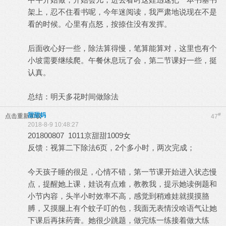
架上，忍不住看书呢，今年迷阅读，我严肃地说现在不是
看的时候。心里有点怒，按捺住没有发挥。
后面收心好一些，除法算得慢，笔算能算对，这里也有个
小坡需要继续爬。午餐休息玩了会，第二节课好一些，挺
认真。
总结：明天多花时间做除法
甜甜妈
#
点击重新加载
47
2018-8-9 10:48:27
201800807 1011京甜甜1009女
反馈：视算二下除法6页，2个多小时，两次完成；
今天孩子睡的很足，心情不错，第一节课开始进入状态慢
点，提醒她上课，娃说有点难，教教我，提示她读例题和
小节内容，头半小时效率不高，感觉到稍难娃就摸摸胳
膊，又摸腿上有个蚊子叮的包，我面无表情没啥语气让她
下课后再抹药膏。她很少跳题，做完练一练接着做大练