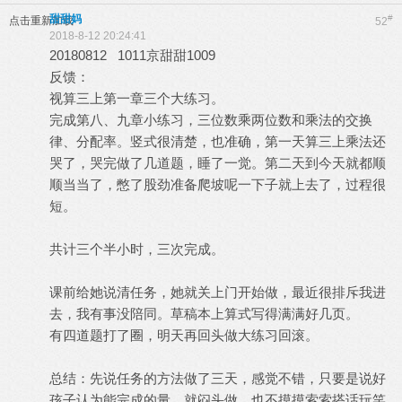
甜甜妈
#
点击重新加载
52
2018-8-12 20:24:41
20180812 1011京甜甜1009
反馈：
视算三上第一章三个大练习。
完成第八、九章小练习，三位数乘两位数和乘法的交换
律、分配率。竖式很清楚，也准确，第一天算三上乘法还
哭了，哭完做了几道题，睡了一觉。第二天到今天就都顺
顺当当了，憋了股劲准备爬坡呢一下子就上去了，过程很
短。
共计三个半小时，三次完成。
课前给她说清任务，她就关上门开始做，最近很排斥我进
去，我有事没陪同。草稿本上算式写得满满好几页。
有四道题打了圈，明天再回头做大练习回滚。
总结：先说任务的方法做了三天，感觉不错，只要是说好
孩子认为能完成的量，就闷头做，也不摸摸索索搭话玩笑