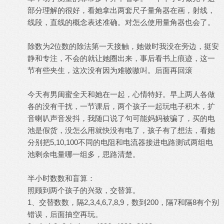
部分理解的很好，看她拿出两套尺子量角器在画，射线，
线段，直线的概念表述准确。对怎么使用量角器也会了。
除数为2位数的除法第一天接触，她做时我没在旁边，挺安
静和专注，不会的就让她圈出来，事后看书上痕迹，这一
节有些夹生，这次没有因为难嗷嗷叫。后面再回滚
今天有男闺蜜全天和她在一起，心情特好。早上两人各做
各的没有干扰，一节课后，两个孩子一起玩电子积木，扩
音喇叭声音发抖，我随口说了句可能妈妈被骗了，买的电
池是假货，没怎么用就快没有电了，孩子有了想法，看她
分别把5,10,100不同的电阻和电流器接进电路测试两组电
池剩余电量哪一组多，思路清楚。
半小时数数和盲算：
照顾到两个孩子的兴致，交替算。
1、交替数数，隔2,3,4,6,7,8,9，数到200，隔7和隔8有个别
错误，后面抽空再玩。