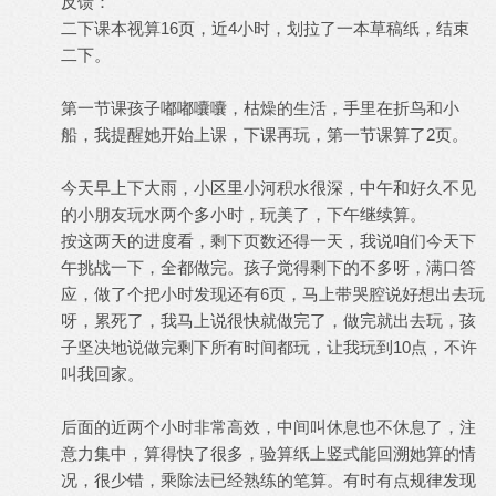
反馈：
二下课本视算16页，近4小时，划拉了一本草稿纸，结束
二下。
第一节课孩子嘟嘟囔囔，枯燥的生活，手里在折鸟和小
船，我提醒她开始上课，下课再玩，第一节课算了2页。
今天早上下大雨，小区里小河积水很深，中午和好久不见
的小朋友玩水两个多小时，玩美了，下午继续算。
按这两天的进度看，剩下页数还得一天，我说咱们今天下
午挑战一下，全都做完。孩子觉得剩下的不多呀，满口答
应，做了个把小时发现还有6页，马上带哭腔说好想出去玩
呀，累死了，我马上说很快就做完了，做完就出去玩，孩
子坚决地说做完剩下所有时间都玩，让我玩到10点，不许
叫我回家。
后面的近两个小时非常高效，中间叫休息也不休息了，注
意力集中，算得快了很多，验算纸上竖式能回溯她算的情
况，很少错，乘除法已经熟练的笔算。有时有点规律发现