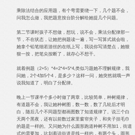
乘除法结合的应用题，有个弯需要绕一下，几个题不会，
问我怎么做，我把题意按台阶分解给她提几个问题。
第二节课时孩子不想做，想玩，说不会，乘法分配律那一
节，不在状态，让她把例题读一遍，写一写算式就会啦，
她拿个铅笔细若游丝的在纸上写，我说你写清楚点，她狠
狠一按，把笔尖按断了，就存心不想干。
就着例题（2+5）*4=2*4+5*4,类似习题她不理解规律，我
问她，2个4加5个4，是多少？这样一问，她突然就哦一声
说我知道了，明白了分配律。
晚上一节课半个多小时做了两章，比较简单，种树规律，
有道题不会，我让她种树图，数一数，数了几轮后才明
白，随后几个不同题型都画图数了知道规律了。说三个白
天两个黑夜，还有以前数过家里窗帘夹子，和夹子挂毛巾
的题是一样的。又问她为什么圆形跑道种树不用加1，街道
式的需要加，比划着说街道是线一样的，有两个头，圆形