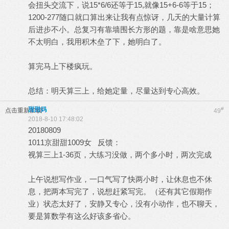
会扭头交流下，说15*6/6还等于15,就像15+6-6等于15；
1200-277随口就口算出来让我有点惊讶，几天的大量计算
后进步不小。总复习有靠墙围长方形的题，靠是啥意思她
不太明白，我用积木垒了下，她明白了。
算完马上下楼疯玩。
总结：明天算三上，给她定量，尽量达到专心高效。
甜甜妈
#
点击重新加载
49
2018-8-10 17:48:02
20180809
1011京甜甜1009女 反馈：
视算三上1-36页，大练习没做，两个多小时，两次完成
上午说想写作业，一口气写了快两小时，让休息也不休
息，把两本写完了，说想赶紧写完。（还有其它假期作
业）状态太好了，安静又专心，没有小动作，也不聊天，
要是算数学有这么好该多省心。