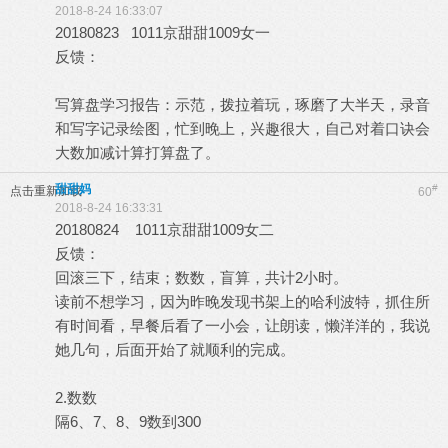
2018-8-24 16:33:07
20180823 1011京甜甜1009女一
反馈：
写算盘学习报告：示范，拨拉着玩，琢磨了大半天，录音
和写字记录绘图，忙到晚上，兴趣很大，自己对着口诀会
大数加减计算打算盘了。
甜甜妈
#
点击重新加载
60
2018-8-24 16:33:31
20180824 1011京甜甜1009女二
反馈：
回滚三下，结束；数数，盲算，共计2小时。
读前不想学习，因为昨晚发现书架上的哈利波特，抓住所
有时间看，早餐后看了一小会，让朗读，懒洋洋的，我说
她几句，后面开始了就顺利的完成。
2.数数
隔6、7、8、9数到300