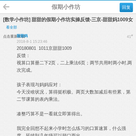
假期小作坊
回复
[数学小作坊] 甜甜的假期小作坊实操反馈-三京-甜甜妈1009女
看全部
甜甜妈
#
点击重新加载
41
2018-8-1 15:23:46
20180801 1011京甜甜1009
反馈：
视算口算册二下2页，二上乘法6页；两节共用时两小时,两
次完成。
孩子表现与妈妈应对：
今天没啥状况，算得挺积极。两页大数加减后有些累，第
二节课算的表内乘法。
凑整巧算不是一看就立即算得出。
我完全回想不起来小学时怎么练习的口算速算，什么强
度，延续到几年级可以脱口而出。