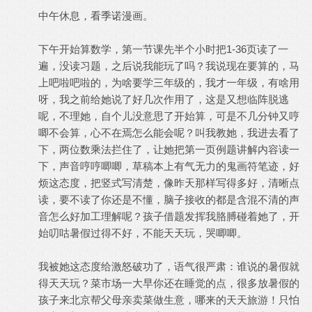
中午休息，看季诺漫画。
下午开始算数学，第一节课先半个小时把1-36页读了一
遍，没读习题，之后说我能玩了吗？我说现在要算的，马
上吧啦吧啦的，为啥要学三年级的，我才一年级，有啥用
呀，我之前给她说了好几次作用了，这是又想临阵脱逃
呢，不理她，自个儿没意思了开始算，可是不几分钟又哼
唧不会算，心不在焉怎么能会呢？叫我教她，我进去看了
下，两位数乘法拦住了，让她把第一页例题讲解内容读一
下，声音哼哼唧唧，草稿本上有气无力的鬼画符笔迹，好
烦这态度，把竖式写清楚，像昨天那样写得多好，清晰点
读，要不读了你还是不懂，脑子接收的都是含混不清的声
音怎么好加工理解呢？孩子借题发挥我胳膊碰着她了，开
始叨咕暑假过得不好，不能天天玩，哭唧唧。
我被她这态度给激怒破功了，语气很严肃：谁说的暑假就
得天天玩？菜市场一大早你还在睡觉的点，很多放暑假的
孩子来北京帮父母亲卖菜做生意，哪来的天天旅游！只怕