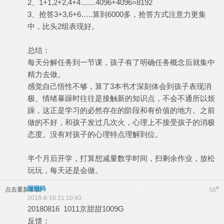
2、1+1,2+2,4+4……4096+4096=8192
3、抢答3+3,6+6…..算到6000多，抢答方式注意力更集
中，比头2组表现好。
总结：
每天分解任务到一节课，孩子有了明确任务概念后就集中
精力去做。
感觉自己悟性不够，算了3本书才深刻体会到孩子表现消
极、情绪暴躁时往往是接触新的知识点，不会不通所以烦
躁，这正是学习的必然存在的阶段和有价值的地方。之前
做的不好，和孩子发过几次火，心理上不接受孩子的消极
态度。没有对孩子的心理特点理解到位。
半个月后开学，打算想减量数学时间，扫剩余作业，放松
玩玩，每天还是会做。
甜甜妈
#
点击重新加载
56
2018-8-16 21:10:40
20180816 1011京甜甜1009G
反馈：