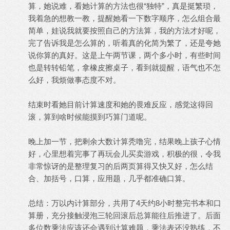
算，她说难，看她计算的方法也很“独特”，真是挺繁琐，
我着急的想教一教，提醒她看一下数字顺序，怎么组合最
简单，娃说我就要按照自己的方法算，我的方法才好呢，
完了告诉我是怎么算的，听着真的化简为繁了，还是夸她
说你算的真好。这是上午两节课，两个多小时，有些时间
也是转转铅笔，拿橡皮擦桌子，看到就提醒，语气也不怎
么好，我烦做事态度不对。
结束时看她目前计算速度和她的畏难反应，感觉这得回
滚，算到啥时候能摸到巧算门道呢。
晚上加一节，把剩余大数计算秃噜完，结果晚上孩子心情
好，心里想着完事了再玩会儿买卖游戏，积极的很，令我
非常惊讶的是整理复习的后两页算得又快又好，怎么结
合、加括号，口算，应用题，几乎都准确口算。
总结：万以内计算部分，共用了4天约8小时整完书本和口
算册，充分接触浸泡三轮回滚后总算能往后推进了。后面
多位数乘法应该还会遇到计算难题，乘法表还没熟练，不