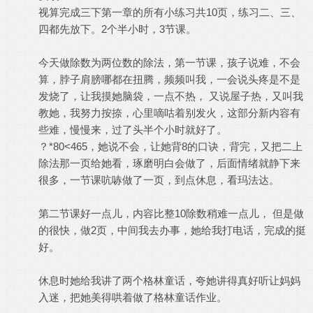
视算完成三下第一章的所有小练习共10页，练习二、三、
四都先放下。2个半小时，3节课。
今天做除数为两位数的除法，第一节课，孩子说难，不会
算，脖子肩膀哪都在扭腾，频频叫我，一会说头疼是不是
发烧了，让我摸她脑袋，一点不热， 又说屋子热，又叫我
教她，我努力按捺，心里嘀咕着别发火，这部分新内容有
些难，慢慢来，过了头半个小时就好了。
？*80<465，她说不会，让她背8的口诀，背完，又把二上
除法那一页给她看，琢磨明白会做了，后面情绪就静下来
很多，一节课吭哧做了一页，到点休息，看玛法达。
第二节课好一点儿，内容比整10除数稍难一点儿， 但是做
的很快，做2页，中间我去办事，她给我打电话，完成的挺
好。
休息时她给我讲了两个格林童话，夸她讲得真好听让妈妈
入迷，把她美得哄着做了格林童话作业。