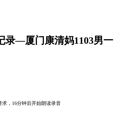
践记录—厦门康清妈1103男一
要求，16分钟后开始朗读录音