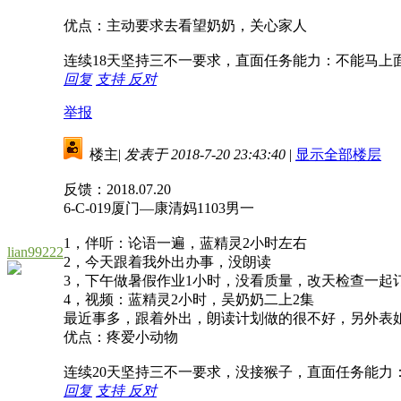
优点：主动要求去看望奶奶，关心家人
连续18天坚持三不一要求，直面任务能力：不能马上
回复
支持
反对
举报
楼主
|
发表于 2018-7-20 23:43:40
|
显示全部楼层
反馈：2018.07.20
6-C-019厦门—康清妈1103男一
1，伴听：论语一遍，蓝精灵2小时左右
lian99222
2，今天跟着我外出办事，没朗读
3，下午做暑假作业1小时，没看质量，改天检查一起
4，视频：蓝精灵2小时，吴奶奶二上2集
最近事多，跟着外出，朗读计划做的很不好，另外表
优点：疼爱小动物
连续20天坚持三不一要求，没接猴子，直面任务能力
回复
支持
反对