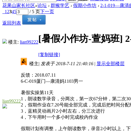
花果山家长社区
»
论坛
›
群猴学艺
›
假期小作坊
›
2-1-019—
1
2
3
4
5
/ 5 页
下一页
返回列表
[暑假小作坊-萱妈班]
楼主:
lian99222
[复制链接]
楼主
|
发表于 2018-7-11 21:40:16
|
显示全部楼层
反馈：2018.07.11
6-C-019厦门—康清妈1103男一
暑假实操第11天
1，朗读数学录音，分两次，第一次67分钟，第二次3
lian99222
2，假期作业在7.20号能全部完成，完成后把时间分
3，蓝精灵动画片2小时左右，分三次进行
4，下午用时一个多小时完成校内作业
假期计划有调整，上午朗读数学，录音2小时以上，