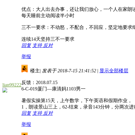
优点：大人出去办事，还让我们放心，一个人在家朗
每天睡前主动阅读半小时
三不一要求：不动怒，不配合，不回应，坚定地要求
连续14天坚持三不一要求
回复
支持
反对
举报
楼主
|
发表于 2018-7-15 21:41:52
|
显示全部楼层
反馈：2018.07.15
lian99222
6-C-019厦门—康清妈1103男一
暑假实操第15天，上午数学，下午英语和假期作业，
1，朗读景山三上，62-结束，录音143分钟，分两
回复
支持
反对
举报