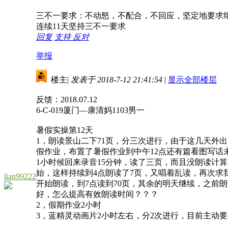
三不一要求：不动怒，不配合，不回应，坚定地要求
连续11天坚持三不一要求
回复
支持
反对
举报
楼主
|
发表于 2018-7-12 21:41:54
|
显示全部楼层
反馈：2018.07.12
6-C-019厦门—康清妈1103男一
暑假实操第12天
1，朗读景山二下71页，分三次进行，由于这几天外
假作业，布置了暑假作业到中午12点还有篇看图写话
1小时候回来录音15分钟，读了三页，而且没朗读计
始，这样持续到4点朗读了7页，又唱着乱读，再次求
lian99222
开始朗读，到7点读到70页，其余的明天继续，之前
好，怎么提高有效朗读时间？？？
2，假期作业2小时
3，蓝精灵动画片2小时左右，分2次进行，目前主动