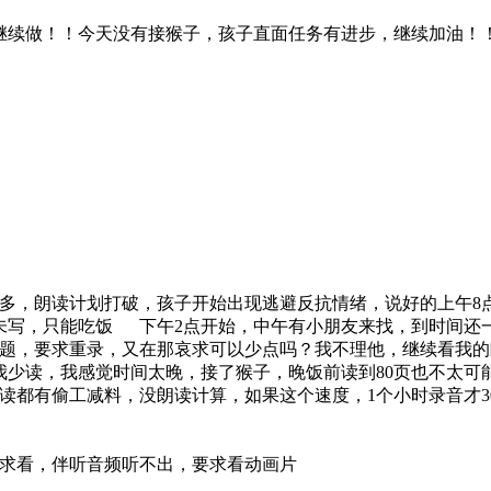
继续做！！今天没有接猴子，孩子直面任务有进步，继续加油！
出多，朗读计划打破，孩子开始出现逃避反抗情绪，说好的上午
未写，只能吃饭 下午2点开始，中午有小朋友来找，到时间还
算题，要求重录，又在那哀求可以少点吗？我不理他，继续看我
我少读，我感觉时间太晚，接了猴子，晚饭前读到80页也不太可
朗读都有偷工减料，没朗读计算，如果这个速度，1个小时录音才
要求看，伴听音频听不出，要求看动画片