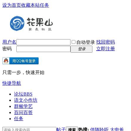
设为首页
收藏本站
任务
用户名
找回密码
自动登录
密码
立即注册
登录
只需一步，快速开始
快捷导航
论坛
BBS
语文小作坊
群猴学艺
百问百答
任务
帖子
热搜:
伴随聆听
大申爸
搜索