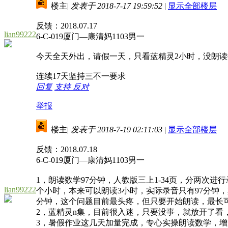
楼主
|
发表于 2018-7-17 19:59:52
|
显示全部楼层
反馈：2018.07.17
lian99222
6-C-019厦门—康清妈1103男一
今天全天外出，请假一天，只看蓝精灵2小时，没朗读
连续17天坚持三不一要求
回复
支持
反对
举报
楼主
|
发表于 2018-7-19 02:11:03
|
显示全部楼层
反馈：2018.07.18
6-C-019厦门—康清妈1103男一
1，朗读数学97分钟，人教版三上1-34页，分两次进
lian99222
个小时，本来可以朗读3小时，实际录音只有97分钟，
分钟，这个问题目前最头疼，但只要开始朗读，最长可
2，蓝精灵n集，目前很入迷，只要没事，就放开了看，
3，暑假作业这几天加量完成，专心实操朗读数学，