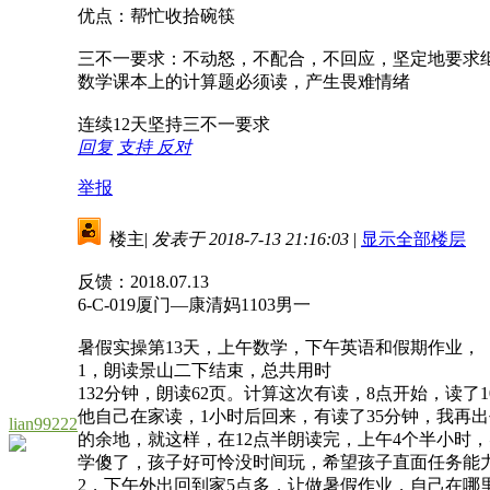
优点：帮忙收拾碗筷
三不一要求：不动怒，不配合，不回应，坚定地要求
数学课本上的计算题必须读，产生畏难情绪
连续12天坚持三不一要求
回复
支持
反对
举报
楼主
|
发表于 2018-7-13 21:16:03
|
显示全部楼层
反馈：2018.07.13
6-C-019厦门—康清妈1103男一
暑假实操第13天，上午数学，下午英语和假期作业，
1，朗读景山二下结束，总共用时
132分钟，朗读62页。计算这次有读，8点开始，
他自己在家读，1小时后回来，有读了35分钟，我再
lian99222
的余地，就这样，在12点半朗读完，上午4个半小时
学傻了，孩子好可怜没时间玩，希望孩子直面任务
2，下午外出回到家5点多，让做暑假作业，自己在哪