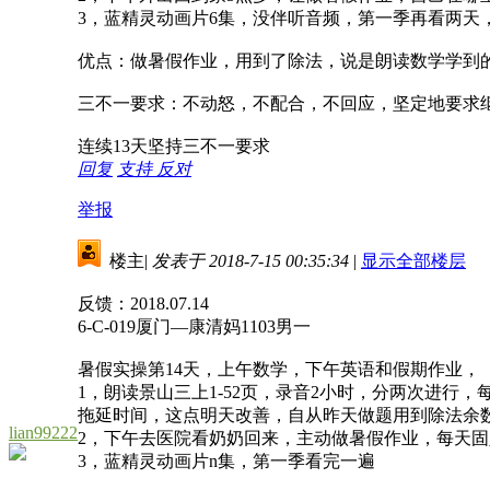
3，蓝精灵动画片6集，没伴听音频，第一季再看两天
优点：做暑假作业，用到了除法，说是朗读数学学到的，
三不一要求：不动怒，不配合，不回应，坚定地要求
连续13天坚持三不一要求
回复
支持
反对
举报
楼主
|
发表于 2018-7-15 00:35:34
|
显示全部楼层
反馈：2018.07.14
6-C-019厦门—康清妈1103男一
暑假实操第14天，上午数学，下午英语和假期作业，
1，朗读景山三上1-52页，录音2小时，分两次进行
拖延时间，这点明天改善，自从昨天做题用到除法余
lian99222
2，下午去医院看奶奶回来，主动做暑假作业，每天
3，蓝精灵动画片n集，第一季看完一遍