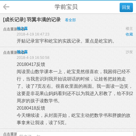
学前宝贝
回复
[成长记录] 羽翼丰满的记录
看全部
福之蕊
楼主
点击重新加载
2018-4-19 16:47:23
收藏
开贴记录宣宇和屹宝的实践记录。重点是屹宝的。
福之蕊
沙发
点击重新加载
2018-4-19 16:50:58
20180417反馈
阅读景山数学课本一上，屹宝竟然很喜欢，我困得已经不
行，当我意识到我开始说胡话的时候，让娃爸把娃抱走
了。读了7页左右。很喜欢里面的画面。我一面读一边笑，
这要是非花果山妈妈看到还不以为我进入邪教了，给不到2
周岁的孩子读数学书。
20180418反馈
今天继续读，从封面开始，屹宝主动把数学书和胖嫂的故
事拿来让我读，读了5页。
点击重新加载