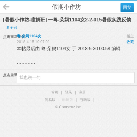
假期小作坊
回复
[暑假小作坊-瞳妈班] 一粤-朵妈1104女2-2-015暑假实践反馈
看全部
粤-朵妈1104女
楼主
点击重新加载
2018-4-15 10:07:01
收藏
本帖最后由 粤-朵妈1104女 于 2018-5-30 00:58 编辑
⋯⋯⋯⋯
点击重新加载
首页
|
登录
|
注册
简易版
|
触屏版
|
电脑版
|
© Comsenz Inc.