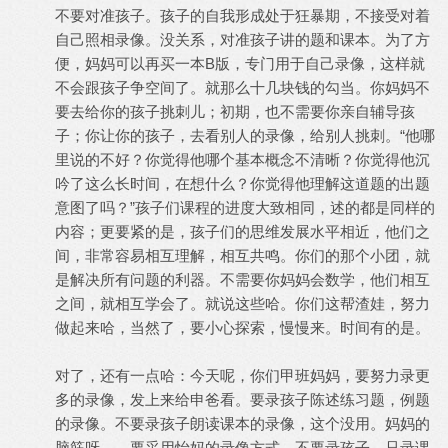
不要对准孩子。孩子的自我形成处于狂暴期，不接受对着
自己照相录像。没关系，对准孩子讲的题和课本。为了方
便，妈妈可以再买一本B版，专门用于自己录像，这样就
不会跟孩子争空间了。就那么十几块钱的勾当。你妈妈不
要去给你的孩子挑刺儿；初期，也不需要你亲自辅导孩
子；你让你的孩子，去看别人的录像，给别人挑刺。“他哪
里说的不好？你觉得他哪个基本概念不清晰？你觉得他沉
吟了这么长时间，在想什么？你觉得他理解这道题的出题
意图了吗？”孩子们课程的进度大致相同，述的都是同样的
内容；更要紧的是，孩子们的思维发展水平相近，他们之
间，非常容易相互理解，相互共鸣。你们的那个小团，就
是解决所有问题的利器。不需要你妈妈会数学，他们相互
之间，就相互学会了。就说这些哈。你们这帮渣娃，努力
做起来哈，当然了，要小心探索，慢慢来。时间有的是。
对了，还有一点哈：今天呢，你们甲班妈妈，要努力录更
多的录像，发上来给申爸看。要录孩子陈述练习题，例题
的录像。不要录孩子朗读课本的录像，这个没用。妈妈的
脑筋呀……要采用怡妈的录像方式。不要录孩子，只录课