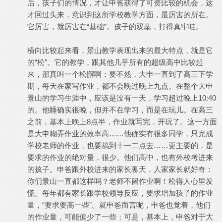
后，孩子们的情况，才让申爸获得了可资比较的机会，这
才回过头来，意识到这所学校教学方面，最厉害的所在。
它厉害，就厉害在“基础”。孩子的双基，打得真牢哇。
横向比较起来看，景山教学表现出来的最大特点，就是它
的“松”。它的教学，跟其他几乎所有的超级高中比较起
来，那真叫一个松懈啊：要不然，大申一直到了高三下学
期，每天在家写作业，都不会晚过晚上九点。在整个大申
景山的学习生涯中，应该是没有一天，学习超过晚上10:40
的。他睡确实很晚，但并不在学习，而是在玩儿。在高三
之前，基本上晚上8点半，作业就写完，开玩了。这一方面
是大申糊弄作业的效率高……他确实有很多同学，只完成
学校老师的作业，也要搞到十一二点去……更主要的，是
要求的作业的绝对量，很少。他们高中，也有外校考进来
的孩子。申爸跟外校进来的家长聊天，人家家长就好奇：
你们景山一直都这样吗？老师不留作业啊！松得人心里发
慌。每年都有家长跟学校领导反应，要求增加孩子的作业
量，“要求要高一些”。就申爸而言呢，申爸也觉着，他们
的作业量，可能偏少了一些；可是，基本上，申爸对于大