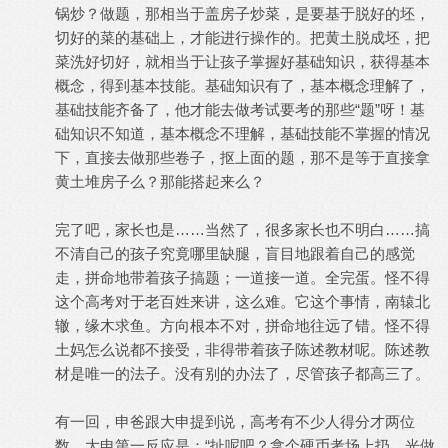
锅炒？做题，那相当于盖房子炒菜，是要基于脱好的坯，
切好的菜的基础上，才能进行操作的。把黄土脱成坯，把
菜洗好切好，就相当于让孩子掌握好基础知识，获得基本
概念，得到基本技能。基础知识有了，基本概念理解了，
基础技能齐备了，他才能去做考试要考的那些“题”呀！基
础知识不知道，基本概念不理解，基础技能不掌握的情况
下，直接去做那些卷子，抠上面的题，那不是等于直接拿
黄土堆房子么？那能搭起来么？
完了吧，家长也是……当然了，很多家长也不明白……搞
不清自己的孩子究竟哪里缺腿，盲目地跟着自己的感觉
走，拼命地带着孩子搞题；一道接一道。全完蛋。怪不得
这个高考对于老百姓来讲，这么难。它这个事情，南辕北
辙，缘木求鱼。方向根本不对，拼命地往远了错。怪不得
土妈怎么说都不接受，非得带着孩子陈述教材呢。陈述教
材是唯一的法子。没有别的办法了，尽管孩子都高三了。
有一回，申爸跟大申提到说，高考有不少人得分才两位
数。大申第一反应是：“扯呢吧？拿个硬币考场上扔，光做