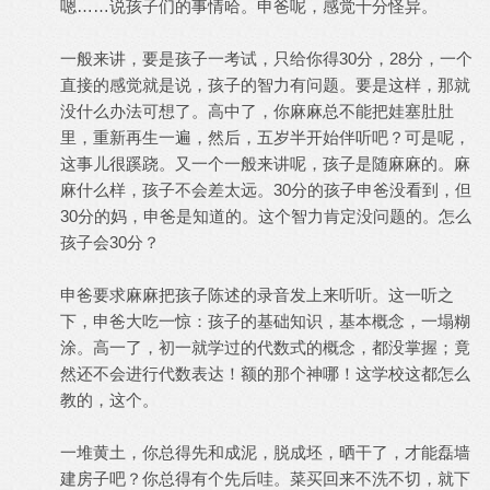
嗯……说孩子们的事情哈。申爸呢，感觉十分怪异。
一般来讲，要是孩子一考试，只给你得30分，28分，一个
直接的感觉就是说，孩子的智力有问题。要是这样，那就
没什么办法可想了。高中了，你麻麻总不能把娃塞肚肚
里，重新再生一遍，然后，五岁半开始伴听吧？可是呢，
这事儿很蹊跷。又一个一般来讲呢，孩子是随麻麻的。麻
麻什么样，孩子不会差太远。30分的孩子申爸没看到，但
30分的妈，申爸是知道的。这个智力肯定没问题的。怎么
孩子会30分？
申爸要求麻麻把孩子陈述的录音发上来听听。这一听之
下，申爸大吃一惊：孩子的基础知识，基本概念，一塌糊
涂。高一了，初一就学过的代数式的概念，都没掌握；竟
然还不会进行代数表达！额的那个神哪！这学校这都怎么
教的，这个。
一堆黄土，你总得先和成泥，脱成坯，晒干了，才能磊墙
建房子吧？你总得有个先后哇。菜买回来不洗不切，就下