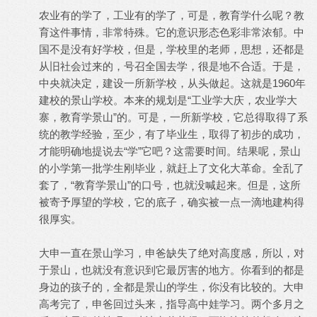
农业有的学了，工业有的学了，可是，教育学什么呢？教
育这件事情，非常特殊。它的意识形态色彩非常浓郁。中
国不是没有好学校，但是，学校里的老师，思想，还都是
从旧社会过来的，号召全国去学，很是地不合适。于是，
中央就决定，建设一所新学校，从头做起。这就是1960年
建校的景山学校。本来的规划是“工业学大庆，农业学大
寨，教育学景山”的。可是，一所新学校，它总得取得了系
统的教学经验，至少，有了毕业生，取得了初步的成功，
才能明确地提说去“学”它吧？这需要时间。结果呢，景山
的小学第一批学生刚毕业，就赶上了文化大革命。全乱了
套了，“教育学景山”的口号，也就没喊起来。但是，这所
被寄予厚望的学校，它的底子，确实被一点一滴地建构得
很厚实。
大申一直在景山学习，申爸缺失了绝对高度感，所以，对
于景山，也就没有意识到它最厉害的地方。你看到的都是
身边的孩子的，全都是景山的学生，你没有比较的。大申
高考完了，申爸回过头来，指导高中娃学习。两个多月之