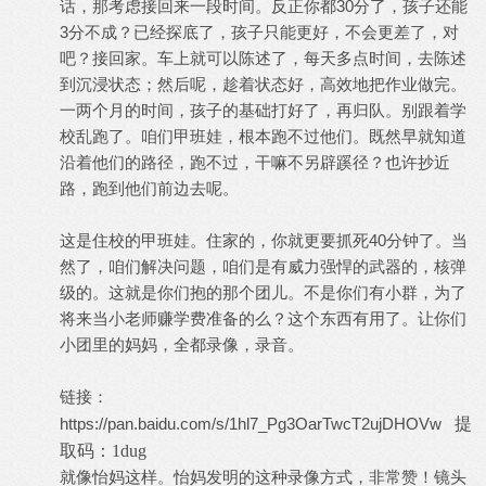
话，那考虑接回来一段时间。反正你都30分了，孩子还能
3分不成？已经探底了，孩子只能更好，不会更差了，对
吧？接回家。车上就可以陈述了，每天多点时间，去陈述
到沉浸状态；然后呢，趁着状态好，高效地把作业做完。
一两个月的时间，孩子的基础打好了，再归队。别跟着学
校乱跑了。咱们甲班娃，根本跑不过他们。既然早就知道
沿着他们的路径，跑不过，干嘛不另辟蹊径？也许抄近
路，跑到他们前边去呢。
这是住校的甲班娃。住家的，你就更要抓死40分钟了。当
然了，咱们解决问题，咱们是有威力强悍的武器的，核弹
级的。这就是你们抱的那个团儿。不是你们有小群，为了
将来当小老师赚学费准备的么？这个东西有用了。让你们
小团里的妈妈，全都录像，录音。
链接：
https://pan.baidu.com/s/1hl7_Pg3OarTwcT2ujDHOVw
提
取码：1dug
就像怡妈这样。怡妈发明的这种录像方式，非常赞！镜头