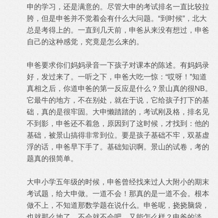
申的学习，还是满意的。尽管大申的考试排名一直比较拉
胯，但是申爸并不觉着会有什么大问题。“到时候”，北大
总是考得上的。一直到几天前，申爸从来没有想过，申爸
自己的这种感觉，究竟是怎么来的。
申爸要求你们妈妈录音一下孩子对课本的陈述。有妈妈录
好，发过来了。一听之下，申爸大吃一惊：“哎呀！”知道
真相之后，你道申爸的第一反应是什么？景山真的很NB。
它最牛的地方，不在别处，就在于说，它给孩子打下的基
础，真的是很牢固。大申懒踏踏的，考试刚及格，排名见
不到影，申爸还不着急，原因到了这时候，才找到：他的
基础，被景山搞得非常到位。要是孩子基础不牢，双基虚
浮的话，申爸早下手了。基础知识啊。景山的试卷，考的
题真的很简单。
大申小学五年级的时候，申爸曾经找来过人大附小的期末
考试题，给大申做。一道不会！那真的是一道不会。根本
做不上，不知道那数学题在说什么。申爸呢，挠挠脑袋，
也就那么地了。不会就不会吧，又能怎么样？申爸的淡