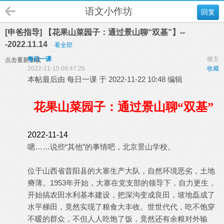
语文小作坊
回复
[申爸指导] 【花果山菜园子：通过景山聊“双基”】--
-2022.11.14
看全部
每日一课
楼主
点击重新加载
2022-11-15 09:47:26
收藏
本帖最后由 每日一课 于 2022-11-22 10:48 编辑
花果山菜园子：通过景山聊“双基”
2022-11-14
嗯……说些“其他”的事情吧，北京景山学校。
位于山西省昔阳县的大寨生产大队，自然环境恶劣，土地
瘠薄。1953年开始，大寨在党支部的领导下，自力更生，
开始搞农田水利基本建设，把深沟变成良田，坡地磊成了
水平梯田，竟然实现了粮食大丰收。世世代代，吃不饱穿
不暖的群众，不但人人吃饱了饭，竟然还有余粮对外输