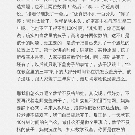
选择题，也不止两位数啊！”然后：“诶……你还真别
说。”接着仔细想了一会儿：“还真扔不到一百分儿。”停了
停：“那也太扯了。你就是块木头，好歹高中在教室里坐三
年呢，他也不至于得不到100分啊。”其实呢，你还真别
说，确实相当数量的孩子，高考总分两位数的。这不止是
孩子的问题，更主要的，是孩子把自己夹到了一个尴尬的
位置上去了。第一次讲的时候，讲基础，某种原因，孩子
所得基本是零。人家要照着教学计划走啊，基础讲完了，
坯有了，以后就只剩下盖房子的事情了。孩子没跟上，“坐
在教室里的三年”剩下的大部分时间都在讲怎么盖房子。孩
子没坯，跟人家盖了三年房子，最后肯定啥也没盖成么。
那我们怎么办呢？数学不及格的娃。其实呢，很好办。不
要再跟着老师去盖房子了。临川羡鱼不如退而结网。妈妈
要静下心来，拿来人教B版，踏实地把教材陈述流畅。学
校老师不搞双基，我们自己搞就完了。反正是，一天就花
40分钟时间的勾当么。做什么不是做？甲班哈，数学不及
格的孩子，妈妈沉住气，抓牢数学双基。你要是住校的