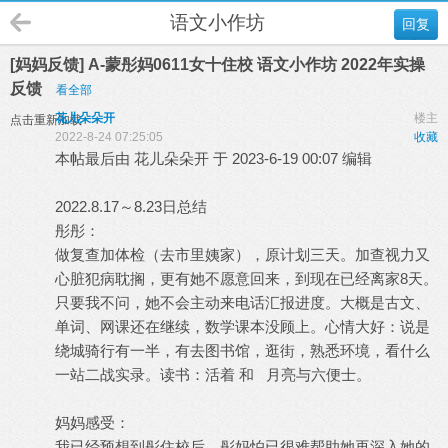
语文小作坊
回复
[妈妈反馈] A-蒙彤妈0611女十住校 语文小作坊 2022年实操
反馈
看全部
花儿朵朵开
楼主
点击重新加载
2022-8-24 07:25:05
收藏
本帖最后由 花儿朵朵开 于 2023-6-19 00:07 编辑
2022.8.17～8.23日总结
彤彤：
做复查加体检（去市里姨家），原计划三天。加查视力又
心脏犯病耽搁，更有她不愿意回来，到现在已经离家8天。
只要我不问，她不会主动来电话汇报进度。大概是古文、
单词、网课还在继续，数学课本没顾上。心情大好：说是
绕城骑行有一半，有去图书馆，逛街，熟悉环境，看什么
一站二战实录。读书：活着 和 月亮与六便士。
妈妈感受：
我已经预想到彤住校后，彤妈怕已很难帮助她再深入她的