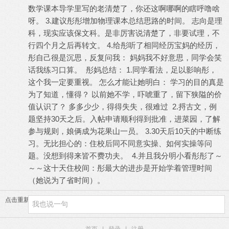
数学课本导学里写的老清楚了，你还这啊哪啊的瞎呼噜啥
呀。 3.建议彤彤增加物理课本总结思路的时间。 志向是理
科，现实应该保文科。是非厉害说清楚了，非要试理，不
行四个月之后再转文。 4.给彤听了相同经历宝妈的经历，
彤自己很是沉思，反复问我： 妈妈我不好意思，同学会笑
话我练习口算。 彤妈总结： 1.同学看法，足以影响彤，
这个我一定要重视。 怎么才能让她明白： 学习的目的真是
为了知道，懂得？ 以前她不学，吓唬重了，留下狭隘的价
值认识了？ 多多少少，得得失失，很难过 2.捋古文，例
题坚持30天之后。入帖申请顺利得到批准，进菜园，了解
参与规则，娘俩成为花果山一员。 3.30天后10天的中断练
习。无比担心的：住校后同不同意实操、如何实操等问
题。没想到得来皆不费功夫。 4.并且我分明小看彤彤了～
～～这十天住校间：彤最大的进步是开始学着管理时间
（她说为了省时间）。
点击重新加载