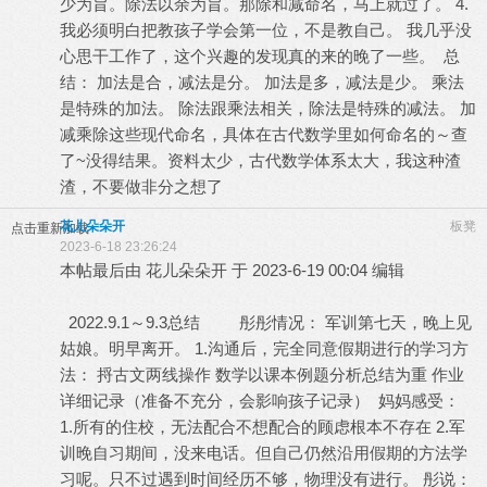
少为旨。除法以余为旨。那除和减命名，马上就过了。 4.
我必须明白把教孩子学会第一位，不是教自己。 我几乎没
心思干工作了，这个兴趣的发现真的来的晚了一些。 总
结： 加法是合，减法是分。 加法是多，减法是少。 乘法
是特殊的加法。 除法跟乘法相关，除法是特殊的减法。 加
减乘除这些现代命名，具体在古代数学里如何命名的～查
了~没得结果。资料太少，古代数学体系太大，我这种渣
渣，不要做非分之想了
花儿朵朵开
板凳
点击重新加载
2023-6-18 23:26:24
本帖最后由 花儿朵朵开 于 2023-6-19 00:04 编辑
2022.9.1～9.3总结 彤彤情况： 军训第七天，晚上见
姑娘。明早离开。 1.沟通后，完全同意假期进行的学习方
法： 捋古文两线操作 数学以课本例题分析总结为重 作业
详细记录（准备不充分，会影响孩子记录） 妈妈感受：
1.所有的住校，无法配合不想配合的顾虑根本不存在 2.军
训晚自习期间，没来电话。但自己仍然沿用假期的方法学
习呢。只不过遇到时间经历不够，物理没有进行。 彤说：