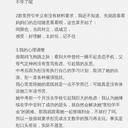
不学了呢
2群里捋引申义有没有材料要求，我还不知道。先就跟着看
妈妈们的总结随意看看呗，这也算开始了：
间隙也，当田对立，或城卫，
感受：好理解，太好玩，记不住
3.我的心理调整
假期鸡飞狗跳之际：看到大申曾经一睡不起贪恋手机，父
母气定神闲没有责骂焦虑。引起我的反思。
中考后因为彤没有执行自己的学习计划，取消了她的出
游。彤一直各种顽强抵抗。
我心里觉得她的底线就是一点不学而已：可能真是没有体
谅她三年读书苦。
她中考前一个月没去学校引起我巨大的焦虑：我认为她继
续在学中尝到了成功的甜头，就自然会解决她“害怕学不
会”的困难。那我就跟着她一起抠嗤到会，不就行了吗。
所以一放假就要求彤完成古文数学的预习再去玩。事实是
彤口头答应，实际不愿意。