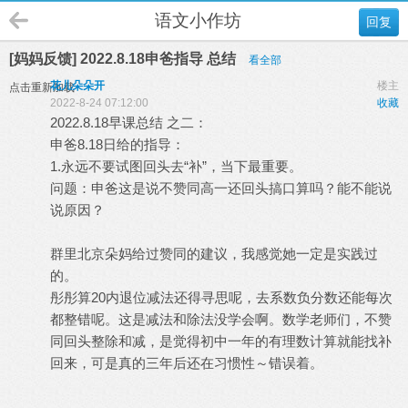
语文小作坊
回复
[妈妈反馈] 2022.8.18申爸指导 总结
看全部
花儿朵朵开
楼主
点击重新加载
2022-8-24 07:12:00
收藏
2022.8.18早课总结 之二：
申爸8.18日给的指导：
1.永远不要试图回头去“补”，当下最重要。
问题：申爸这是说不赞同高一还回头搞口算吗？能不能说
说原因？
群里北京朵妈给过赞同的建议，我感觉她一定是实践过
的。
彤彤算20内退位减法还得寻思呢，去系数负分数还能每次
都整错呢。这是减法和除法没学会啊。数学老师们，不赞
同回头整除和减，是觉得初中一年的有理数计算就能找补
回来，可是真的三年后还在习惯性～错误着。