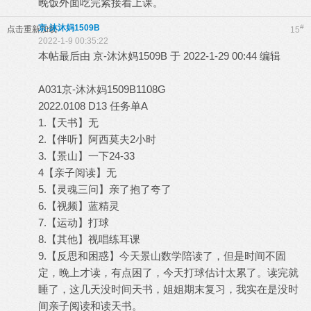
晚饭外面吃完紧接着上课。
京-沐沐妈1509B
#
点击重新加载
15
2022-1-9 00:35:22
本帖最后由 京-沐沐妈1509B 于 2022-1-29 00:44 编辑
A031京-沐沐妈1509B1108G
2022.0108 D13 任务单A
1.【天书】无
2.【伴听】阿西莫夫2小时
3.【景山】一下24-33
4【亲子阅读】无
5.【灵魂三问】亲了抱了夸了
6.【视频】蓝精灵
7.【运动】打球
8.【其他】视唱练耳课
9.【反思和困惑】今天景山数学陪读了，但是时间不固
定，晚上才读，有点困了，今天打球估计太累了。读完就
睡了，这几天没时间天书，姐姐期末复习，我实在是没时
间亲子阅读和读天书。