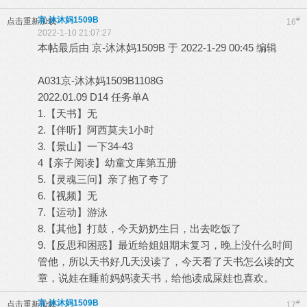
京-沐沐妈1509B
#
点击重新加载
16
2022-1-10 21:07:27
本帖最后由 京-沐沐妈1509B 于 2022-1-29 00:45 编辑
A031京-沐沐妈1509B1108G
2022.01.09 D14 任务单A
1.【天书】无
2.【伴听】阿西莫夫1小时
3.【景山】一下34-43
4【亲子阅读】幼童文库第五册
5.【灵魂三问】亲了抱了夸了
6.【视频】无
7.【运动】游泳
8.【其他】打鼓，今天奶奶生日，出去吃饭了
9.【反思和困惑】最近给姐姐期末复习，晚上没什么时间
管他，所以天书好几天没读了，今天看了天书怎么读的文
章，说娃在睡前妈妈读天书，给他读成屎娃也喜欢。
京-沐沐妈1509B
#
点击重新加载
17