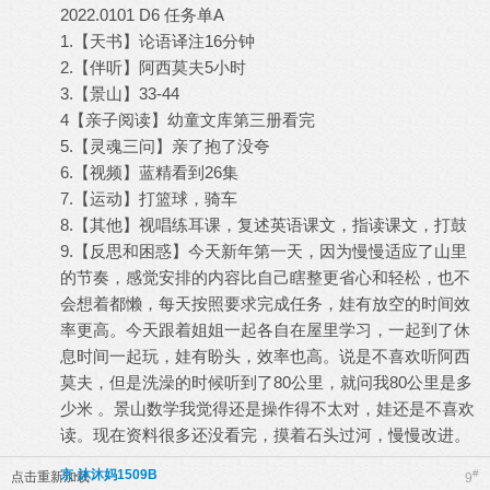
2022.0101 D6 任务单A
1.【天书】论语译注16分钟
2.【伴听】阿西莫夫5小时
3.【景山】33-44
4【亲子阅读】幼童文库第三册看完
5.【灵魂三问】亲了抱了没夸
6.【视频】蓝精看到26集
7.【运动】打篮球，骑车
8.【其他】视唱练耳课，复述英语课文，指读课文，打鼓
9.【反思和困惑】今天新年第一天，因为慢慢适应了山里
的节奏，感觉安排的内容比自己瞎整更省心和轻松，也不
会想着都懒，每天按照要求完成任务，娃有放空的时间效
率更高。今天跟着姐姐一起各自在屋里学习，一起到了休
息时间一起玩，娃有盼头，效率也高。说是不喜欢听阿西
莫夫，但是洗澡的时候听到了80公里，就问我80公里是多
少米 。景山数学我觉得还是操作得不太对，娃还是不喜欢
读。现在资料很多还没看完，摸着石头过河，慢慢改进。
京-沐沐妈1509B
#
点击重新加载
9