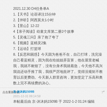
2021.12.30 D4任务单A
1.【天书】论语译注15分钟
2.【伴听】阿西莫夫1小时
3.【景山】12-22
4【亲子阅读】幼童文库第二册2个故事
5.【灵魂三问】亲了抱了夸了
6.【视频】蓝精灵2集
7.【运动】打篮球
8.【反思和困惑】今天因为爸爸不在，自己打球，洗完澡
自己看蓝精灵，因为我在给姐姐弄盲算，他在屋里老喊
我，我就不耐烦了，没有分身术我就着急，今天他不高兴
我说还动手推了我，我很严厉地批评了。觉得没规矩不教
育以后更费劲。今天新人群里咨询，更加坚定了乐高和奥
数上完不再续费的决心。
京-沐沐妈1509B
#
点击重新加载
7
2021-12-31 09:14:58
本帖最后由 京-沐沐妈1509B 于 2022-1-2 01:24 编辑