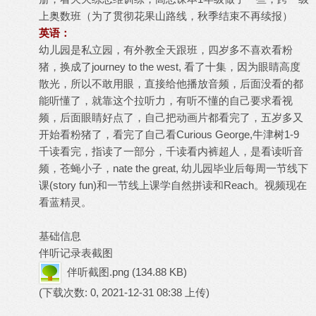
上奥数班（为了贯彻花果山路线，秋季结束不再续报）
英语：
幼儿园是私立园，有外教全天跟班，四岁多不喜欢看粉
猪，换成了journey to the west, 看了十集，因为眼睛高度
散光，所以不敢用眼，直接给他播放音频，后面没看的都
能听懂了，就靠这个拉听力，有听不懂的自己要求看视
频，后面眼睛好点了，自己把动画片都看完了，五岁多又
开始看粉猪了，看完了自己看Curious George,牛津树1-9
千读看完，指读了一部分，千读看内裤超人，是看读听音
频，苍蝇小子，nate the great, 幼儿园毕业后每周一节线下
课(story fun)和一节线上课学自然拼读和Reach。视频现在
看蓝精灵。
基础信息
伴听记录表截图
伴听截图.png
(134.88 KB)
(下载次数: 0, 2021-12-31 08:38 上传)