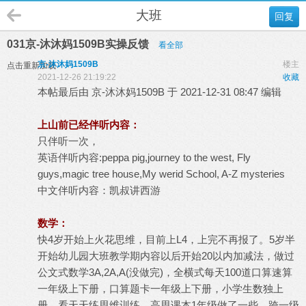
大班
回复
031京-沐沐妈1509B实操反馈
看全部
京-沐沐妈1509B
楼主
点击重新加载
2021-12-26 21:19:22
收藏
本帖最后由 京-沐沐妈1509B 于 2021-12-31 08:47 编辑
上山前已经伴听内容：
只伴听一次，
英语伴听内容:peppa pig,journey to the west, Fly
guys,magic tree house,My werid School, A-Z mysteries
中文伴听内容：凯叔讲西游
数学：
快4岁开始上火花思维，目前上L4，上完不再报了。5岁半
开始幼儿园大班教学期内容以后开始20以内加减法，做过
公文式数学3A,2A,A(没做完)，全横式每天100道口算速算
一年级上下册，口算题卡一年级上下册，小学生数独上
册，看天天练思维训练，高思课本1年级做了一些，跨一级