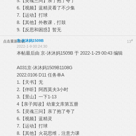
5.【灵魂三问】亲了抱了夸了
6.【视频】蓝精灵看了不少集
7.【运动】打球
8.【其他】外教课，打鼓
9.【反思和困惑】暂无
京-沐沐妈1509B
#
点击重新加载
13
2022-1-9 00:24:30
本帖最后由 京-沐沐妈1509B 于 2022-1-29 00:43 编辑
A031京-沐沐妈1509B1108G
2022.0106 D11 任务单A
1.【天书】无
2.【伴听】阿西莫夫3小时
3.【景山】一下1-13
4【亲子阅读】幼童文库第五册
5.【灵魂三问】亲了抱了夸了
6.【视频】蓝精灵
7.【运动】打球
8.【其他】火花思维，注意力课