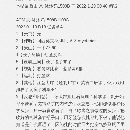
本帖最后由 京-沐沐妈1509B 于 2022-1-29 00:46 编辑
A031京-沐沐妈1509B1108G
2022.01.13 D18 任务单A
1.【天书】无
2.【伴听】阿西莫夫3小时，A-Z mysteries
3.【景山】一下77-90
4【亲子阅读】幼童文库
5.【灵魂三问】亲了抱了夸了
6.【视频】看篮球比赛，蓝精灵6集
7.【运动】打篮球
8.【其他】注意力课（还剩17节）英语口语课，今天跟姐
姐看了玩疯了科学4个
9.【反思和困惑】：今天跟姐姐看玩疯了科学课，刚开始
都不爱看，觉得动手的内容少，没意思，他们想做那种化
学实验。后来就喜欢看了，自己琢磨之前做过的实验：把
吹好的气球套在瓶子口，用牙签怎么扎都扎不破，他说他
知道是什么原理了，因为扎的时候压力把空气挤到瓶子里