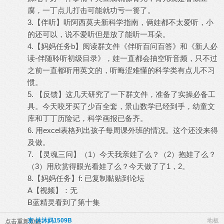
腐，一丁点儿打击可能就功亏一篑了。
3.【伴听】听阿西莫夫新科学指南，俩娃都不太爱听，小
的还可以，说不爱听但是放了能听一耳朵。
4.【妈妈任务b】阅读群文件《伴听百问百答》和《新人必
读-伴随聆听初级目录》，娃一直都会抽空听音频，只不过
之前一直都听用英文的，听晦涩难懂的科学类有点儿不习
惯。
5. 【反馈】这几天研究了一下群文件，准备了实操必备工
具。今天咬牙买了少百全套，景山数学已经到手，幼童文
库和丁丁历险记，科学画报已备齐。
6. 用excel表格列出孩子每周课外班的情况。这个还没来得
及做。
7. 【灵魂三问】（1）今天我亲娃了么？（2）抱娃了么？
（3）用欣赏得眼光看娃了么？今天做了了1，2。
8.【妈妈任务】f: 已复制黏贴到论坛
A【视频】：无
B蓝精灵看到了第十集
京-沐沐妈1509B
地板
点击重新加载