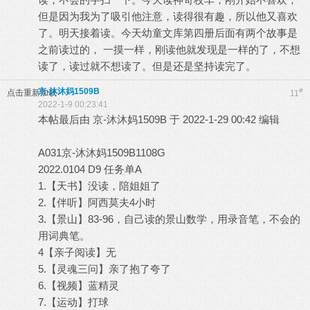
但是因为我为了吸引他注意，读得很有趣，所以他又喜欢
了。明天接着读。今天幼童文库第四册后面有两个故事是
之前读过的， 一摸一样，刚读他就发现是一样的了，不想
读了，读过就不想读了。但是还是坚持读完了。
京-沐沐妈1509B
#
点击重新加载
11
2022-1-9 00:23:41
本帖最后由 京-沐沐妈1509B 于 2022-1-29 00:42 编辑
A031京-沐沐妈1509B1108G
2022.0104 D9 任务单A
1.【天书】没读，陪姐姐了
2.【伴听】阿西莫夫4小时
3.【景山】83-96，自己读的景山数学，用录音笔，不会的
用词典笔。
4【亲子阅读】无
5.【灵魂三问】亲了抱了夸了
6.【视频】蓝精灵
7.【运动】打球