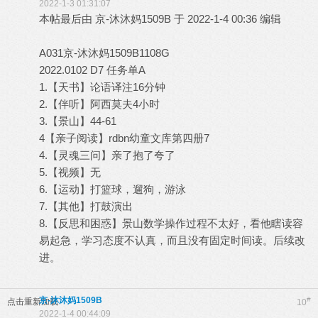
2022-1-3 01:31:07
本帖最后由 京-沐沐妈1509B 于 2022-1-4 00:36 编辑
A031京-沐沐妈1509B1108G
2022.0102 D7 任务单A
1.【天书】论语译注16分钟
2.【伴听】阿西莫夫4小时
3.【景山】44-61
4【亲子阅读】rdbn幼童文库第四册7
4.【灵魂三问】亲了抱了夸了
5.【视频】无
6.【运动】打篮球，遛狗，游泳
7.【其他】打鼓演出
8.【反思和困惑】景山数学操作过程不太好，看他瞎读容
易起急，学习态度不认真，而且没有固定时间读。后续改
进。
京-沐沐妈1509B
#
点击重新加载
10
2022-1-4 00:44:09