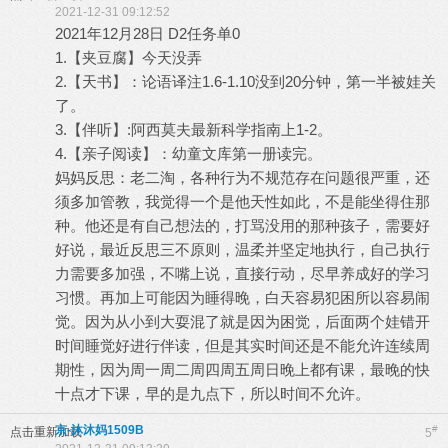
2021-12-31 09:12:52
2021年12月28日 D2任务单0
1.【夹豆腐】今天没弄
2.【天书】：论语译注1.6-1.10没到20分钟，第一半被娃关
了。
3.【伴听】:阿西莫夫最新科学指南上1-2。
4.【亲子阅读】：幼童文库第一册读完。
妈妈反思：老二淘，各种行为不规范存在问题很严重，还
须多加管教，我觉得一个是他天性如此，不是能坐得住那
种。他还是有自己想法的，打骂没用的那种孩子，需要好
好说，最近反思三不原则，温柔并坚定地执行，自己执行
力需要多加强，不嘴上说，直接行动，尽早养成好的学习
习惯。再加上可能因为睡得晚，白天容易犯困所以容易闹
觉。因为从小到大耍混了就是因为困觉，后面两个娃错开
时间睡觉好进行伴读，但是其实时间还是不能允许连续周
期性，因为周一周二周四周五周日晚上都有课，最晚的快
十点才下课，早的是九点下，所以时间不允许。
京-沐沐妈1509B
#
点击重新加载
5