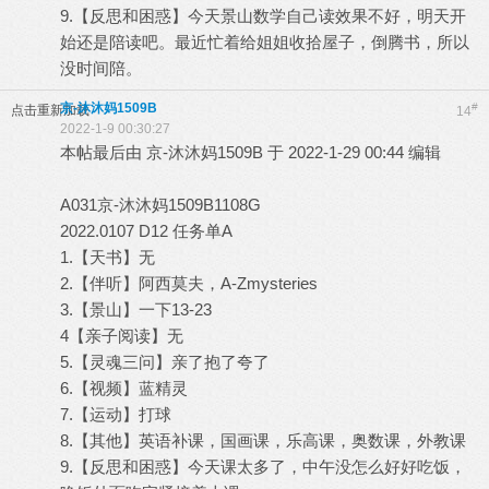
9.【反思和困惑】今天景山数学自己读效果不好，明天开
始还是陪读吧。最近忙着给姐姐收拾屋子，倒腾书，所以
没时间陪。
京-沐沐妈1509B
#
点击重新加载
14
2022-1-9 00:30:27
本帖最后由 京-沐沐妈1509B 于 2022-1-29 00:44 编辑
A031京-沐沐妈1509B1108G
2022.0107 D12 任务单A
1.【天书】无
2.【伴听】阿西莫夫，A-Zmysteries
3.【景山】一下13-23
4【亲子阅读】无
5.【灵魂三问】亲了抱了夸了
6.【视频】蓝精灵
7.【运动】打球
8.【其他】英语补课，国画课，乐高课，奥数课，外教课
9.【反思和困惑】今天课太多了，中午没怎么好好吃饭，