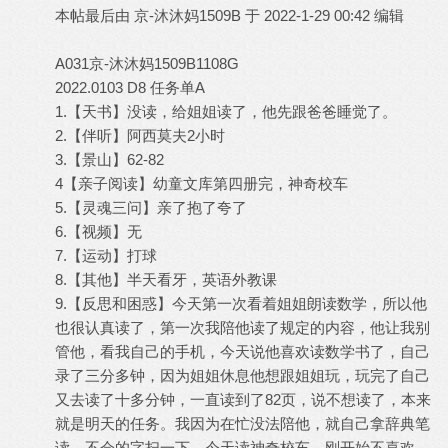
本帖最后由 京-沐沐妈1509B 于 2022-1-29 00:42 编辑
A031京-沐沐妈1509B1108G
2022.0103 D8 任务单A
1.【天书】没读，给姐姐读了，他先跟爸爸睡觉了。
2.【伴听】阿西莫夫2小时
3.【景山】62-82
4【亲子阅读】幼童文库第四册完，神奇校车
5.【灵魂三问】亲了抱了夸了
6.【视频】无
7.【运动】打球
8.【其他】半天看牙，英语外教课
9.【反思和困惑】今天第一次看着姐姐朗读数学，所以他
也很认真读了，第一次我陪他读了规定的内容，他让我别
管他，看我自己的手机，今天说他喜欢读数学书了，自己
录了三分多钟，因为姐姐休息他想跟姐姐玩，玩完了自己
又去读了十多分钟，一直读到了82页，说不想读了，本来
就是明天的任务。我因为在忙没法陪他，就自己拿辞典笔
读，不会的字扫一下。今天读神奇校车，刚开始不喜欢，