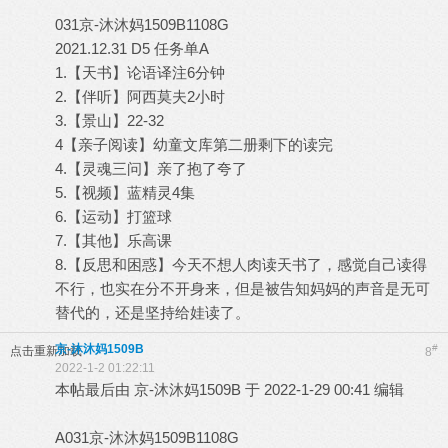
031京-沐沐妈1509B1108G
2021.12.31 D5 任务单A
1.【天书】论语译注6分钟
2.【伴听】阿西莫夫2小时
3.【景山】22-32
4【亲子阅读】幼童文库第二册剩下的读完
4.【灵魂三问】亲了抱了夸了
5.【视频】蓝精灵4集
6.【运动】打篮球
7.【其他】乐高课
8.【反思和困惑】今天不想人肉读天书了，感觉自己读得
不行，也实在分不开身来，但是被告知妈妈的声音是无可
替代的，还是坚持给娃读了。
京-沐沐妈1509B
#
点击重新加载
8
2022-1-2 01:22:11
本帖最后由 京-沐沐妈1509B 于 2022-1-29 00:41 编辑
A031京-沐沐妈1509B1108G