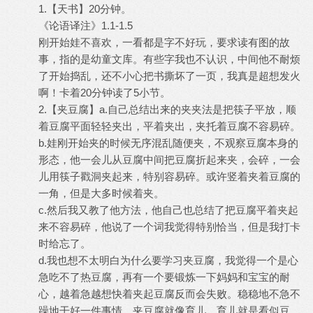
1.【天书】20分钟。
《论语译注》1.1-1.5
刚开始娃不喜欢，一看都是字不好玩，要求读有图的故
事，指的是幼童文库。有些字我也不认识，中间他不耐烦
了开始捣乱，还不小心把书撕坏了一页，我真是超想发火
啊！卡着20分钟读了5小节。
2.【夹豆腐】a.自己总结出来的夹夹法是把筷子平放，顺
着豆腐平面轻轻夹出，平着夹出，夹托着豆腐不容易碎。
b.娃刚开始夹的时候无序混乱随便夹，不观察豆腐本身的
形态，他一会儿从豆腐中间把豆腐折起来夹，会碎，一会
儿用筷子戳洞夹起来，特别容易碎。或许竖着夹着豆腐的
一角，但是大多时候着夹。
c.然后我又教了他方法，他自己也总结了把豆腐平着夹起
来不容易碎，他说了一个词我觉得特别恰当，但是我打卡
时给忘了。
d.我也想不太明白为什么要学习夹豆腐，我觉得一个是心
急吃不了热豆腐，再有一个要锻炼一下妈妈和宝宝的耐
心，越着急越想快着夹起豆腐反而会失败。稳稳地不急不
躁地干好一件事情，夹豆腐就像育儿，育儿就是看似豆