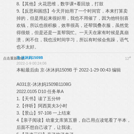
8.【其他】火花思维，数学课+看回放，打鼓
9.【反思和困惑】今天开始用了一个时间官，本来打算卖
掉的，但是用起来很好用，我也不用催了，因为他特别喜
欢钱，所以也很积极，效率很高，还帮我叠衣服，虽然觉
得很烦，但是还是一直帮我忙。一天天在家有时候是真崩
溃，闲不住，我也没时间学习，所以有时候会焦躁，语气
也不太好。
京-沐沐妈1509B
#
点击重新加载
12
2022-1-9 00:24:06
本帖最后由 京-沐沐妈1509B 于 2022-1-29 00:43 编辑
A031京-沐沐妈1509B1108G
2022.0105 D10 任务单A
1.【天书】读了五分钟
2.【伴听】阿西莫夫3小时
3.【景山】97-108 一上结束
4【亲子阅读】幼童文库第五册，自己用点读笔看了半本，
后面不想自己读了，让我读。