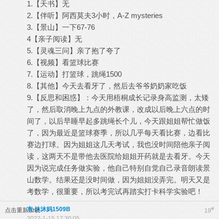
1.【天书】无
2.【伴听】阿西莫夫3小时，A-Z mysteries
3.【景山】一下67-76
4【亲子阅读】无
5.【灵魂三问】亲了抱了夸了
6.【视频】看篮球比赛
7.【运动】打篮球，跳绳1500
8.【其他】今天去看牙了，然后去爷爷奶奶家吃饭
9.【反思和困惑】：今天用梧桐成长记录身高监测，太矮
了，然后取消晚上九点的外教课，改成以后晚上六点的时
间了，以后早睡早起多跳绳长个儿，今天跟姐姐帮忙做饭
了，因为最近是篮球赛季，所以几乎每天看比赛，边看比
赛边打球。因为姐姐这几天考试，我也没时间陪他亲子阅
读，这两天不是带他去医院给姐姐开药就是去看牙。今天
因为说完成任务做实验，他自己特别自觉自己录音朗读景
山数学。结果还是没时间做，因为姐姐没弄完。明天又是
考数学，很重要，所以考完试再踏实打卡科学实验吧！
京-沐沐妈1509B
#
点击重新加载
19
2022-1-15 17:30:05