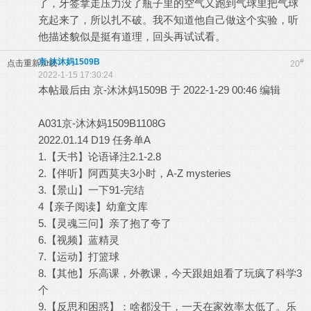
了，牙签拿走压力没了瓶子里的空气又跑到气球里把气球
充起来了，所以扎不破。我不知道他自己做这个实验，听
他描述貌似是挺有道理，回头再试试看。
京-沐沐妈1509B
#
点击重新加载
20
2022-1-15 17:30:24
本帖最后由 京-沐沐妈1509B 于 2022-1-29 00:46 编辑
A031京-沐沐妈1509B1108G
2022.01.14 D19 任务单A
1.【天书】论语译注2.1-2.8
2.【伴听】阿西莫夫3小时，A-Z mysteries
3.【景山】一下91-完结
4【亲子阅读】幼童文库
5.【灵魂三问】亲了抱了夸了
6.【视频】蓝精灵
7.【运动】打篮球
8.【其他】乐高课，外教课，今天跟姐姐看了玩疯了科学3
个
9.【反思和困惑】：啥都没干，一天在家效率太低了。乐