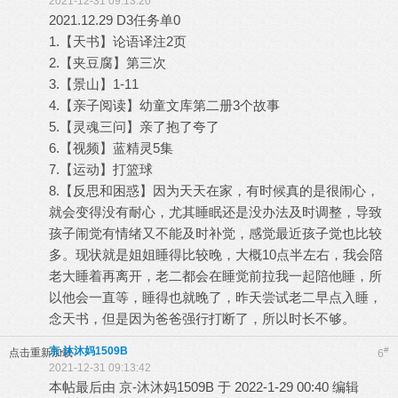
2021-12-31 09:13:20
2021.12.29 D3任务单0
1.【天书】论语译注2页
2.【夹豆腐】第三次
3.【景山】1-11
4.【亲子阅读】幼童文库第二册3个故事
5.【灵魂三问】亲了抱了夸了
6.【视频】蓝精灵5集
7.【运动】打篮球
8.【反思和困惑】因为天天在家，有时候真的是很闹心，
就会变得没有耐心，尤其睡眠还是没办法及时调整，导致
孩子闹觉有情绪又不能及时补觉，感觉最近孩子觉也比较
多。现状就是姐姐睡得比较晚，大概10点半左右，我会陪
老大睡着再离开，老二都会在睡觉前拉我一起陪他睡，所
以他会一直等，睡得也就晚了，昨天尝试老二早点入睡，
念天书，但是因为爸爸强行打断了，所以时长不够。
京-沐沐妈1509B
#
点击重新加载
6
2021-12-31 09:13:42
本帖最后由 京-沐沐妈1509B 于 2022-1-29 00:40 编辑