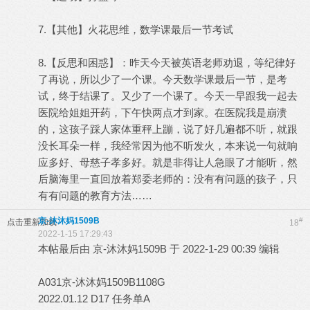
7.【其他】火花思维，数学课最后一节考试
8.【反思和困惑】：昨天今天被英语老师劝退，等纪律好
了再说，所以少了一个课。今天数学课最后一节，是考
试，终于结课了。又少了一个课了。今天一早跟我一起去
医院给姐姐开药，下午快两点才到家。在医院我是崩溃
的，这孩子踩人家体重秤上蹦，说了好几遍都不听，就跟
没长耳朵一样，我经常因为他不听发火，本来说一句就响
应多好、母慈子孝多好。就是非得让人急眼了才能听，然
后脑海里一直回放着郑委老师的：没有有问题的孩子，只
有有问题的教育方法……
京-沐沐妈1509B
#
点击重新加载
18
2022-1-15 17:29:43
本帖最后由 京-沐沐妈1509B 于 2022-1-29 00:39 编辑
A031京-沐沐妈1509B1108G
2022.01.12 D17 任务单A