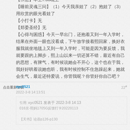
【睡前灵魂三问】（1）今天我亲娃了（2）抱娃了（3）
用欣赏的眼光看娃了
【小打卡】无
【郑委圣经】无
【心得与困惑】今天一早出门，还抱着又到一年入学时，
结果在外面一眼也没看成，下午放学接着熙回家，换好衣
服我就坐地毯上又到一年入学时，可能是因为要反馈，我
就要跟的上脚步，熙上山以来一切还算不错，最近有自己
的思想，有脾气，有时候说她会不开心，这个也在于我，
我好好哄着说她也听，我有时候控制不住急躁起来，她就
会生气，最近还特爱说，你管我呢？你管好你自己吧？
xyc0521
#
点击重新加载
22
2022-3-8 14:13:51
xyc0521 发表于 2022-3-8 14:13
引用:
016京-熙妈1705G反馈打卡20220113
【天书】论语p126-p130