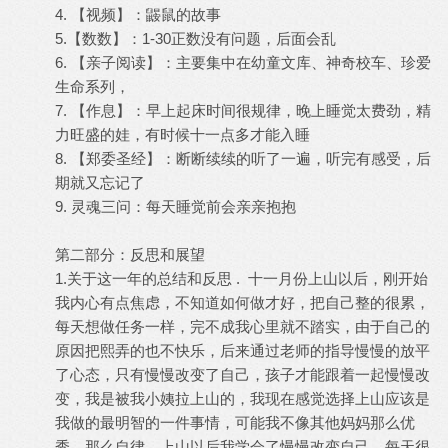
4. 【视频】：鼹鼠的故事
5.【数数】：1-30正数没有问题，后面会乱
6. 【亲子阅读】：主要集中在幼童文库、神奇校车、珍爱
生命系列，
7. 【作息】：早上起床时间很规律，晚上睡觉太费劲，精
力旺盛的娃，有时候十一点多才能入睡
8. 【郑委圣经】：断断续续的听了一遍，听完有感受，后
期就又忘记了
9. 灵魂三问：每天睡觉前会亲亲抱抱
第二部分：反思和展望
1.关于这一年的总结和反思 . 十一月份上山以后，刚开始
我内心有点焦虑，不知道如何做才好，把自己整的很累，
每天想做任务一样，完不成我心里就不踏实，由于自己的
原因把熙弄的也不快乐，后来通过老师的指导慢慢的放平
了心态，只有慢慢改变了自己，孩子才能跟着一起慢慢改
变，我是被我小姨拉上山的，我现在感觉选择上山应该是
我做的最明智的一件事情，可能我不像其他妈妈那么优
秀，那么自律，上山以后我学会了慢慢改变自己，每天很