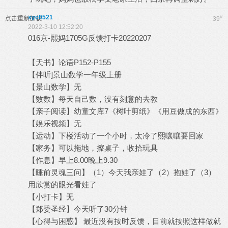
xyc0521
#
点击重新加载
39
2022-3-10 12:52:20
016京-熙妈1705G反馈打卡20220207
【天书】论语P152-P155
【伴听]景山数学一年级上册
【景山数学】无
【数数】每天自己数，没有刻意的去教
【亲子阅读】幼童文库7《树叶剪纸》《用豆做成的东西》
【娱乐视频】无
【运动】下楼活动了一个小时，太冷了熙嚷嚷要回家
【家务】可以拖地，擦桌子，收拾玩具
【作息】早上8.00晚上9.30
【睡前灵魂三问】（1）今天我亲娃了（2）抱娃了（3）
用欣赏的眼光看娃了
【小打卡】无
【郑委圣经】今天听了30分钟
【心得与困惑】 最近没有按时反馈，目前就按照这样做就