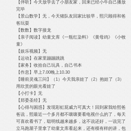
【伴听】今天放学去了小朋友家，回来已经小牛自己播放
完毕
【景山数学】无，今天猪队友回家比较早，熙只顾得和爸
爸玩耍
【数数】数字接龙
【亲子阅读】幼童文库《一瓶红染料》《黄母鸡》《小牧
童》
【娱乐视频】无
【运动】在家里蹦蹦跳跳
【家务】收拾自己玩具，自己书本
【作息】早上7.00晚上10.30
【睡前灵魂三问】（1）今天我亲娃了（2）抱娃了（3）
用欣赏的眼光看娃了
【小打卡】无
【郑委圣经】无
【心得与困惑】发现彩虹屁威力可真大！回到家我给熙爸
爸说，熙最近一个多月都不嚷嚷要看电视什么的了，每天
可喜欢看书了，聪明线越来越多，这不说还好，一说完了
立马跑屋子里拿了幼童文库看起来，还有模有样的讲，包