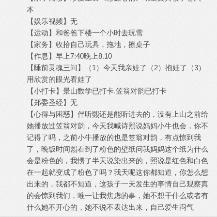
本
【娱乐视频】无
【运动】和爸爸下楼一个小时去玩雪
【家务】收拾自己玩具，拖地，擦桌子
【作息】早上7:40晚上8.10
【睡前灵魂三问】（1）今天我亲娃了（2）抱娃了（3）
用欣赏的眼光看娃了
【小打卡】景山数学已打卡.笠翁对韵已打卡
【郑委圣经】无
【心得与困惑】伴听熙还是能听进去的，没有上山之前给
她播放过笠翁对韵，今天我喊诗熙说妈妈小牛也会，你不
记得了吗，之前小牛播放的也是笠翁对韵，有点惊到我
了，晚饭时间熙看到了粉色的壁纸问我妈妈这个纸为什么
会是粉色的，我愣了半天说染出来的，熙说是红色和白色
在一起就变成了粉色了吗？我天呢这你都知道，你怎么想
出来的，我都不知道，这孩子一天发生的事情自己观察真
的会惊到我们，唯一让我焦虑的事，她不想干什么或者有
什么她不开心的，她不说不表达出来，自己爱生闷气