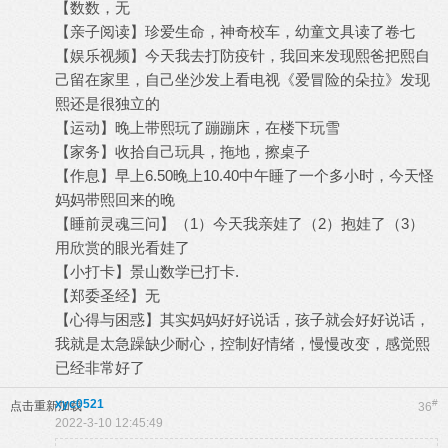
【数数，无
【亲子阅读】珍爱生命，神奇校车，幼童文具读了卷七
【娱乐视频】今天我去打防疫针，我回来发现熙爸把熙自
己留在家里，自己坐沙发上看电视《爱冒险的朵拉》发现
熙还是很独立的
【运动】晚上带熙玩了蹦蹦床，在楼下玩雪
【家务】收拾自己玩具，拖地，擦桌子
【作息】早上6.50晚上10.40中午睡了一个多小时，今天怪
妈妈带熙回来的晚
【睡前灵魂三问】（1）今天我亲娃了（2）抱娃了（3）
用欣赏的眼光看娃了
【小打卡】景山数学已打卡.
【郑委圣经】无
【心得与困惑】其实妈妈好好说话，孩子就会好好说话，
我就是太急躁缺少耐心，控制好情绪，慢慢改变，感觉熙
已经非常好了
xyc0521
#
点击重新加载
36
2022-3-10 12:45:49