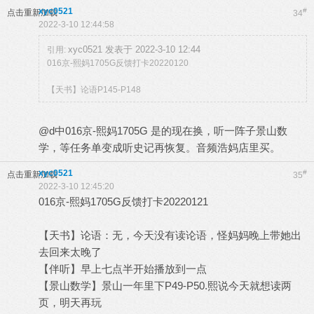
xyc0521
#
点击重新加载
34
2022-3-10 12:44:58
xyc0521 发表于 2022-3-10 12:44
引用:
016京-熙妈1705G反馈打卡20220120
【天书】论语P145-P148
@d中016京-熙妈1705G 是的现在换，听一阵子景山数
学，等任务单变成听史记再恢复。音频浩妈店里买。
xyc0521
#
点击重新加载
35
2022-3-10 12:45:20
016京-熙妈1705G反馈打卡20220121
【天书】论语：无，今天没有读论语，怪妈妈晚上带她出
去回来太晚了
【伴听】早上七点半开始播放到一点
【景山数学】景山一年里下P49-P50.熙说今天就想读两
页，明天再玩