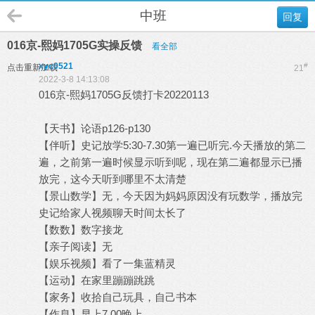
中班
回复
016京-熙妈1705G实操反馈
看全部
xyc0521
#
点击重新加载
21
2022-3-8 14:13:08
016京-熙妈1705G反馈打卡20220113
【天书】论语p126-p130
【伴听】史记放学5:30-7.30第一遍已听完.今天播放的第二
遍，之前第一遍时候显示听到呢，现在第二遍都显示已播
放完，这今天听到哪里不太清楚
【景山数学】无，今天因为妈妈原因没有玩数学，播放完
史记给家人视频聊天时间太长了
【数数】数字接龙
【亲子阅读】无
【娱乐视频】看了一集蓝精灵
【运动】在家里蹦蹦跳跳
【家务】收拾自己玩具，自己书本
【作息】早上7.00晚上