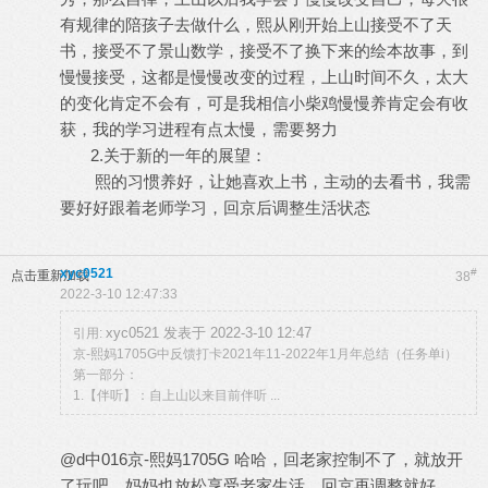
有规律的陪孩子去做什么，熙从刚开始上山接受不了天
书，接受不了景山数学，接受不了换下来的绘本故事，到
慢慢接受，这都是慢慢改变的过程，上山时间不久，太大
的变化肯定不会有，可是我相信小柴鸡慢慢养肯定会有收
获，我的学习进程有点太慢，需要努力
2.关于新的一年的展望：
熙的习惯养好，让她喜欢上书，主动的去看书，我需
要好好跟着老师学习，回京后调整生活状态
xyc0521
#
点击重新加载
38
2022-3-10 12:47:33
xyc0521 发表于 2022-3-10 12:47
引用:
京-熙妈1705G中反馈打卡2021年11-2022年1月年总结（任务单i）
第一部分：
1.【伴听】：自上山以来目前伴听 ...
@d中016京-熙妈1705G 哈哈，回老家控制不了，就放开
了玩吧，妈妈也放松享受老家生活，回京再调整就好。