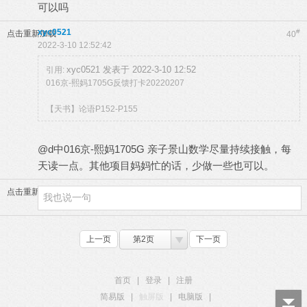
可以吗
xyc0521
#
点击重新加载
40
2022-3-10 12:52:42
xyc0521 发表于 2022-3-10 12:52
引用:
016京-熙妈1705G反馈打卡20220207
【天书】论语P152-P155
@d中016京-熙妈1705G 亲子景山数学尽量持续接触，每
天读一点。其他项目妈妈忙的话，少做一些也可以。
点击重新加载
上一页
第2页
下一页
首页
|
登录
|
注册
简易版
|
触屏版
|
电脑版
|