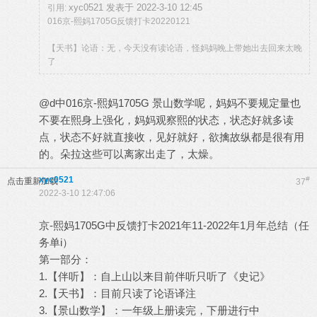
xyc0521 发表于 2022-3-10 12:45
引用:
016京-熙妈1705G反馈打卡20220121
【天书】论语：无，今天没有读论语，怪妈妈晚上带她出去回来太晚
了
@d中016京-熙妈1705G 景山数学呢，妈妈不要规定量也
不要在熙身上强化，妈妈观察熙的状态，状态好就多读
点，状态不好就直接收，见好就好，欲擒故纵都是很有用
的。朵拉这些可以离家出走了，太燥。
xyc0521
#
点击重新加载
37
2022-3-10 12:47:06
京-熙妈1705G中反馈打卡2021年11-2022年1月年总结（任
务单i）
第一部分：
1.【伴听】：自上山以来目前伴听只听了《史记》
2.【天书】：目前只读了论语译注
3.【景山数学】：一年级上册读完，下册进行中