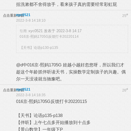
括洗漱都不舍得放手，看来孩子真的需要经常彩虹屁
xyc0521
#
点击重新加载
25
2022-3-8 14:18:10
xyc0521 发表于 2022-3-8 14:17
引用:
016京-熙妈1705G反馈打卡20220114
【天书】论语p130-p135
@d中016京-熙妈1705G 娃越小越好忽悠呀，所以我们才
趁这个年龄抓伴听读天书，实操数学定制孩子的兴趣。偶
尔一天没读就当驰豫吧。
xyc0521
#
点击重新加载
26
2022-3-8 14:18:35
016京-熙妈1705G反馈打卡20220115
【天书】论语p135-p138
【伴听】上午七点多开始播放到十点多
【景山数学】一年级下P