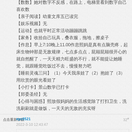
【数数】她对数字不反感，在路上，电梯里看到数字自己
喜欢数
【亲子阅读】幼童文库五已读完
【娱乐视频】无
【运动】也就平时正常活动蹦蹦跳跳
【家务】收拾自己玩具，叠衣服，拖地，擦桌子
【作息】早上7:10晚上11.00作息熙妈是真有点脑壳疼，起
床生物钟那是无敌规律，七点多点点，屁颠屁颠很开心的
就自然醒了，一天天精力旺盛的不行，就不能提让她睡
觉，就跟睡觉吃饭过不去，慢慢努力吧
【睡前灵魂三问】（1）今天我亲娃了（2）抱娃了（3）
用欣赏的眼光看娃了
【小打卡】景山数学已打卡
【郑委圣经】无
【心得与困惑】熙放假妈妈的生活感觉除了打扫卫生，洗
洗刷刷就是做饭，一天天的无敌的充实呀
xyc0521
#
点击重新加载
32
2022-3-10 12:43:47