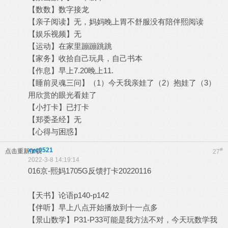
【数数】数字接龙
【亲子阅读】无，妈妈晚上胃不舒服没有陪伴熙阅读
【娱乐视频】无
【运动】在家里蹦蹦跳跳
【家务】收拾自己玩具，自己书本
【作息】早上7.20晚上11.
【睡前灵魂三问】（1）今天我亲娃了（2）抱娃了（3）
用欣赏的眼光看娃了
【小打卡】已打卡
【郑委圣经】无
【心得与困惑】
xyc0521
#
点击重新加载
27
2022-3-8 14:19:14
016京-熙妈1705G反馈打卡20220116
【天书】论语p140-p142
【伴听】早上八点开始播放到十一点多
【景山数学】P31-P33可能是我方法不对，今天玩数学我