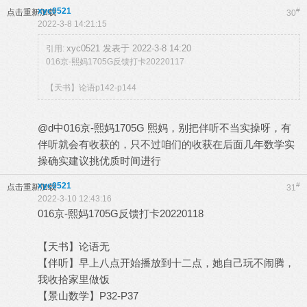
xyc0521
#
点击重新加载
30
2022-3-8 14:21:15
xyc0521 发表于 2022-3-8 14:20
引用:
016京-熙妈1705G反馈打卡20220117
【天书】论语p142-p144
@d中016京-熙妈1705G 熙妈，别把伴听不当实操呀，有
伴听就会有收获的，只不过咱们的收获在后面几年数学实
操确实建议挑优质时间进行
xyc0521
#
点击重新加载
31
2022-3-10 12:43:16
016京-熙妈1705G反馈打卡20220118
【天书】论语无
【伴听】早上八点开始播放到十二点，她自己玩不闹腾，
我收拾家里做饭
【景山数学】P32-P37