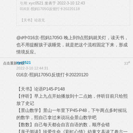
xyc0521 发表于 2022-3-10 12:43
引用:
016京-熙妈1705G反馈打卡20220118
【天书】论语无
@d中016京-熙妈1705G 晚上到9点熙妈就关灯，读天书，
也不用提醒孩子该睡觉，就是把这个流程固定下来，形成
情境反应。
xyc0521
#
点击重新加载
33
2022-3-10 12:44:31
016京-熙妈1705G反馈打卡20220120
【天书】论语P145-P148
【伴听】早上九点开始播放到十二点她，伴听目前只给熙
放了史记
【景山数学】景山一年里下P45-P48，下午两点多时候玩
的数学，熙自己拿过来说玩会景山数学吧
【数数】自己每天都会自言自语的数，顺序会错
【亲子阅读】珍爱生命《彩虹心情》幼童文具读了卷六一