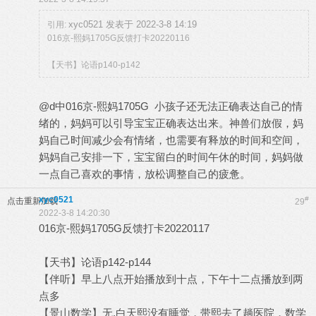
xyc0521 发表于 2022-3-8 14:19
引用:
016京-熙妈1705G反馈打卡20220116
【天书】论语p140-p142
@d中016京-熙妈1705G 小孩子还无法正确表达自己的情
绪的，妈妈可以引导宝宝正确表达出来。神兽们放假，妈
妈自己时间减少会有情绪，也需要有释放的时间和空间，
妈妈自己安排一下，宝宝留白的时间午休的时间，妈妈做
一点自己喜欢的事情，放松调整自己的疲惫。
xyc0521
#
点击重新加载
29
2022-3-8 14:20:30
016京-熙妈1705G反馈打卡20220117
【天书】论语p142-p144
【伴听】早上八点开始播放到十点，下午十二点播放到两
点多
【景山数学】无.白天熙没有睡觉，带熙去了趟医院，数学