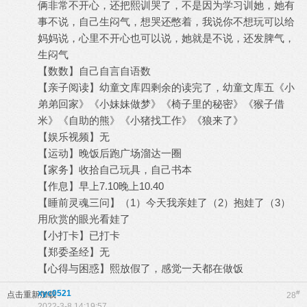
俩非常不开心，还把熙训哭了，不是因为学习训她，她有
事不说，自己生闷气，想哭还憋着，我说你不想玩可以给
妈妈说，心里不开心也可以说，她就是不说，还发脾气，
生闷气
【数数】自己自言自语数
【亲子阅读】幼童文库四剩余的读完了，幼童文库五《小
弟弟回家》《小妹妹做梦》《椅子里的秘密》《猴子借
米》《自助的熊》《小猪找工作》《狼来了》
【娱乐视频】无
【运动】晚饭后跑广场溜达一圈
【家务】收拾自己玩具，自己书本
【作息】早上7.10晚上10.40
【睡前灵魂三问】（1）今天我亲娃了（2）抱娃了（3）
用欣赏的眼光看娃了
【小打卡】已打卡
【郑委圣经】无
【心得与困惑】熙放假了，感觉一天都在做饭
xyc0521
#
点击重新加载
28
2022-3-8 14:19:57