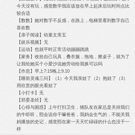
今天没有玩，感觉数学我应该放在早上起床后玩时间点比
较合适
【数数】她对数字不反感，在路上，电梯里看到数字自己
喜欢数
【亲子阅读】幼童文库五
【娱乐视频】无
【运动】也就平时正常活动蹦蹦跳跳
【家务】收拾自己玩具，叠衣服，拖地，擦桌子，就为了
让我给她买个小爱沙说她劳动给我换可以吗
【作息】早上7:15晚上9.10
【睡前灵魂三问】（1）今天我亲娃了（2）抱娃了（3）
用欣赏的眼光看娃了
【小打卡】无
【郑委圣经】无
【心得与困惑】上午打扫卫生，猪队友在家总是关掉我们
的牛听听，熙会说你干嘛爸爸，我妈会生气的，不能关我
妈播放的史记，感觉熙在家一天天忙碌碌的什么也没干一
样