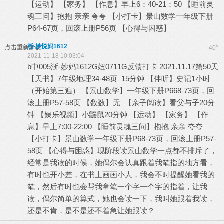
【运动】 【家务】 【作息】早上6：40-21：50 【睡前灵
魂三问】抱抱 亲亲 夸夸 【小打卡】景山数学一年级下册
P64-67页，回滚上册P56页 【心得与困惑】
浙-妙悦妈1612
#
点击重新加载
40
2021-11-18 10:03:04
b中005浙-妙妈1612G妞0711G反馈打卡 2021.11.17第50天
【天书】7年级地理34-48页 15分钟 【伴听】史记1小时
（开始第三遍） 【景山数学】一年级下册P668-73页，回
滚上册P57-58页 【数数】无 【亲子阅读】看父与子20分
钟 【娱乐视频】小鼹鼠20分钟 【运动】 【家务】 【作
息】早上7:00-22:00 【睡前灵魂三问】抱抱 亲亲 夸夸
【小打卡】景山数学一年级下册P68-73页，回滚上册P57-
58页 【心得与困惑】现阶段读景山数学一点都不排斥了，
经常是我读的时候，她偶尔会认真跟着我笔指的地方看，
有时也开小差，在书上画画小人，我会不时提醒她看我的
笔，然后有时也会帮我拿笔一个字一个字的指着，让我
读，偶尔简单的算式，她也会读一下，我叫她跟着我读，
还是不肯，是不是还不着急让她跟读？