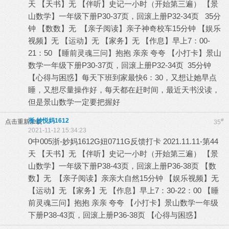
天 【天书】无 【伴听】史记一小时（开始第三遍） 【景
山数学】一年级下册P30-37页，回滚上册P32-34页 35分
钟 【数数】无 【亲子阅读】亲子神奇校车15分钟 【娱乐
视频】无 【运动】无 【家务】无 【作息】早上7：00-
21：50 【睡前灵魂三问】抱抱 亲亲 夸夸 【小打卡】景山
数学一年级下册P30-37页，回滚上册P32-34页 35分钟
【心得与困惑】每天下班到家最快6：30，又想让她早点
睡，又想尽量操作好，每天都在赶时间，最近天书没读，
但是景山数学一定要把握好
浙-妙悦妈1612
#
点击重新加载
35
2021-11-12 15:34:23
0中005浙-妙妈1612G妞0711G反馈打卡 2021.11.11-第44
天 【天书】无 【伴听】史记一小时（开始第三遍） 【景
山数学】一年级下册P38-43页，回滚上册P36-38页 【数
数】无 【亲子阅读】亲亲大自然15分钟 【娱乐视频】无
【运动】无 【家务】无 【作息】早上7：30-22：00 【睡
前灵魂三问】抱抱 亲亲 夸夸 【小打卡】景山数学一年级
下册P38-43页，回滚上册P36-38页 【心得与困惑】