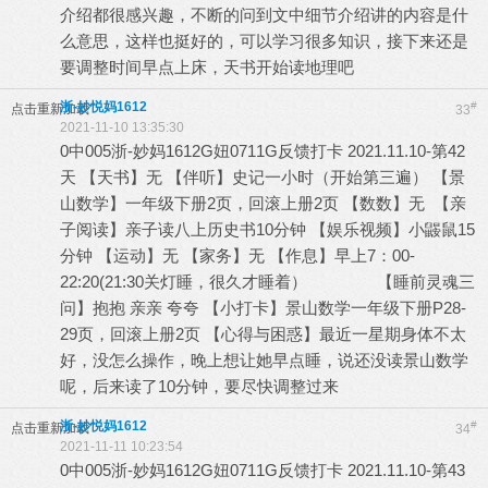
介绍都很感兴趣，不断的问到文中细节介绍讲的内容是什
么意思，这样也挺好的，可以学习很多知识，接下来还是
要调整时间早点上床，天书开始读地理吧
浙-妙悦妈1612
#
点击重新加载
33
2021-11-10 13:35:30
0中005浙-妙妈1612G妞0711G反馈打卡 2021.11.10-第42
天 【天书】无 【伴听】史记一小时（开始第三遍） 【景
山数学】一年级下册2页，回滚上册2页 【数数】无 【亲
子阅读】亲子读八上历史书10分钟 【娱乐视频】小鼹鼠15
分钟 【运动】无 【家务】无 【作息】早上7：00-
22:20(21:30关灯睡，很久才睡着） 【睡前灵魂三
问】抱抱 亲亲 夸夸 【小打卡】景山数学一年级下册P28-
29页，回滚上册2页 【心得与困惑】最近一星期身体不太
好，没怎么操作，晚上想让她早点睡，说还没读景山数学
呢，后来读了10分钟，要尽快调整过来
浙-妙悦妈1612
#
点击重新加载
34
2021-11-11 10:23:54
0中005浙-妙妈1612G妞0711G反馈打卡 2021.11.10-第43