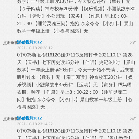
数学】一年级上册读18分钟，今天状态还行 【数数】无
【亲子阅读】神奇校车20分钟 【娱乐视频】小鼹鼠故事30
分钟 【运动】小公园玩 【家务】 【作息】早上8：00-
21：40 【睡前灵魂三问】抱抱 亲亲夸夸 【小打卡】景山
数学一年级上册 【心得与困惑】无
浙-妙悦妈1612
#
点击重新加载
23
2021-10-18 20:28:12
0中005浙-妙妈1612G妞0711G反馈打卡 2021.10.17-第28
天 【天书】七下历史读15分钟 【伴听】史记3小时 【景山
数学】一年级上册读20分钟，今天一开始不想读，后来被
吸引过来 【数数】无 【亲子阅读】神奇校车20分钟 【娱
乐视频】小鼹鼠故事45分钟 【运动】无 【家务】帮妈晒
衣服、种花 【作息】早上8：00-22：00 【睡前灵魂三
问】抱抱 亲亲夸夸 【小打卡】景山数学一年级上册 【心
得与困惑】无
浙-妙悦妈1612
#
点击重新加载
24
2021-10-18 23:14:22
0中005浙-妙妈1612G妞0711G反馈打卡 2021.10.18-第29
天 【天书】七下历史读15分钟 【伴听】无 【景山数学】