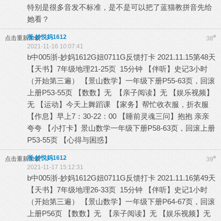
特别是很多音发不标准，是不是可以把了蓝猫教拼音先给
她看？
浙-妙悦妈1612
#
点击重新加载
38
2021-11-16 10:07:41
b中005浙-妙妈1612G妞0711G反馈打卡 2021.11.15第48天
【天书】7年级地理21-25页 15分钟 【伴听】史记3小时
（开始第三遍） 【景山数学】一年级下册P55-63页，回滚
上册P53-55页 【数数】无 【亲子阅读】无 【娱乐视频】
无 【运动】今天上舞蹈课 【家务】帮忙收衣服，折衣服
【作息】早上7：30-22：00 【睡前灵魂三问】抱抱 亲亲
夸夸 【小打卡】景山数学一年级下册P58-63页，回滚上册
P53-55页 【心得与困惑】
浙-妙悦妈1612
#
点击重新加载
39
2021-11-17 15:12:31
b中005浙-妙妈1612G妞0711G反馈打卡 2021.11.16第49天
【天书】7年级地理26-33页 15分钟 【伴听】史记1小时
（开始第三遍） 【景山数学】一年级下册P64-67页，回滚
上册P56页 【数数】无 【亲子阅读】无 【娱乐视频】无