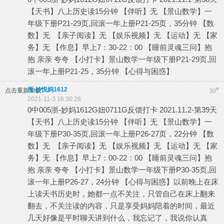
【天书】八上历史读15分钟 【伴听】无 【景山数学】一
年级下册P21-29页,回滚一年上册P21-25页，35分钟 【数
数】无 【亲子阅读】无 【娱乐视频】无 【运动】无 【家
务】无 【作息】早上7：30-22：00 【睡前灵魂三问】抱
抱 亲亲 夸夸 【小打卡】景山数学一年级下册P21-29页,回
滚一年上册P21-25，35分钟 【心得与困惑】
浙-妙悦妈1612
#
点击重新加载
30
2021-11-3 16:30:26
0中005浙-妙妈1612G妞0711G反馈打卡 2021.11.2-第39天
【天书】八上历史读15分钟 【伴听】无 【景山数学】一
年级下册P30-35页,回滚一年上册P26-27页，22分钟 【数
数】无 【亲子阅读】无 【娱乐视频】无 【运动】无 【家
务】无 【作息】早上7：00-22：00 【睡前灵魂三问】抱
抱 亲亲 夸夸 【小打卡】景山数学一年级下册P30-35页,回
滚一年上册P26-27，24分钟 【心得与困惑】以前晚上在床
上读天书历史时，她都一点不关注，只管自己在床上翻来
翻去，不关注读的内容，只是享受妈妈陪着的时间，最近
几天好像是平时聊天讲到什么，我忘记了，我说你认真