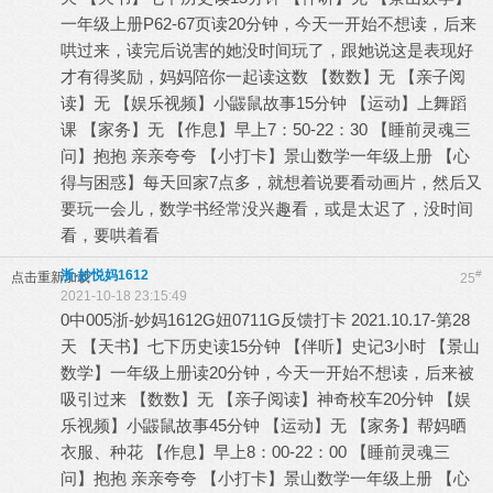
一年级上册P62-67页读20分钟，今天一开始不想读，后来
哄过来，读完后说害的她没时间玩了，跟她说这是表现好
才有得奖励，妈妈陪你一起读这数 【数数】无 【亲子阅
读】无 【娱乐视频】小鼹鼠故事15分钟 【运动】上舞蹈
课 【家务】无 【作息】早上7：50-22：30 【睡前灵魂三
问】抱抱 亲亲夸夸 【小打卡】景山数学一年级上册 【心
得与困惑】每天回家7点多，就想着说要看动画片，然后又
要玩一会儿，数学书经常没兴趣看，或是太迟了，没时间
看，要哄着看
浙-妙悦妈1612
#
点击重新加载
25
2021-10-18 23:15:49
0中005浙-妙妈1612G妞0711G反馈打卡 2021.10.17-第28
天 【天书】七下历史读15分钟 【伴听】史记3小时 【景山
数学】一年级上册读20分钟，今天一开始不想读，后来被
吸引过来 【数数】无 【亲子阅读】神奇校车20分钟 【娱
乐视频】小鼹鼠故事45分钟 【运动】无 【家务】帮妈晒
衣服、种花 【作息】早上8：00-22：00 【睡前灵魂三
问】抱抱 亲亲夸夸 【小打卡】景山数学一年级上册 【心