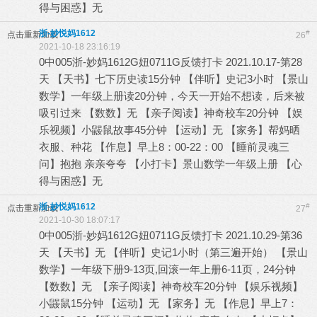
得与困惑】无
浙-妙悦妈1612
#
点击重新加载
26
2021-10-18 23:16:19
0中005浙-妙妈1612G妞0711G反馈打卡 2021.10.17-第28
天 【天书】七下历史读15分钟 【伴听】史记3小时 【景山
数学】一年级上册读20分钟，今天一开始不想读，后来被
吸引过来 【数数】无 【亲子阅读】神奇校车20分钟 【娱
乐视频】小鼹鼠故事45分钟 【运动】无 【家务】帮妈晒
衣服、种花 【作息】早上8：00-22：00 【睡前灵魂三
问】抱抱 亲亲夸夸 【小打卡】景山数学一年级上册 【心
得与困惑】无
浙-妙悦妈1612
#
点击重新加载
27
2021-10-30 18:07:17
0中005浙-妙妈1612G妞0711G反馈打卡 2021.10.29-第36
天 【天书】无 【伴听】史记1小时（第三遍开始） 【景山
数学】一年级下册9-13页,回滚一年上册6-11页，24分钟
【数数】无 【亲子阅读】神奇校车20分钟 【娱乐视频】
小鼹鼠15分钟 【运动】无 【家务】无 【作息】早上7：