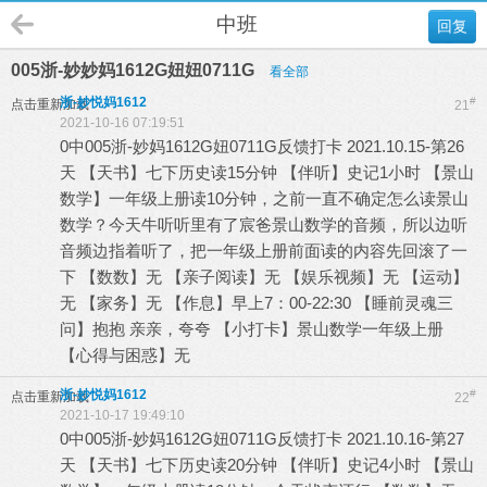
中班
回复
005浙-妙妙妈1612G妞妞0711G
看全部
浙-妙悦妈1612
#
点击重新加载
21
2021-10-16 07:19:51
0中005浙-妙妈1612G妞0711G反馈打卡 2021.10.15-第26
天 【天书】七下历史读15分钟 【伴听】史记1小时 【景山
数学】一年级上册读10分钟，之前一直不确定怎么读景山
数学？今天牛听听里有了宸爸景山数学的音频，所以边听
音频边指着听了，把一年级上册前面读的内容先回滚了一
下 【数数】无 【亲子阅读】无 【娱乐视频】无 【运动】
无 【家务】无 【作息】早上7：00-22:30 【睡前灵魂三
问】抱抱 亲亲，夸夸 【小打卡】景山数学一年级上册
【心得与困惑】无
浙-妙悦妈1612
#
点击重新加载
22
2021-10-17 19:49:10
0中005浙-妙妈1612G妞0711G反馈打卡 2021.10.16-第27
天 【天书】七下历史读20分钟 【伴听】史记4小时 【景山