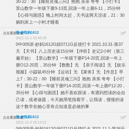
30-22：30 【睡前灵魂三问】抱抱 亲亲 夸夸 【小打卡】
景山数学一年级下册9-13页,回滚一年上册6-11，25分钟
【心得与困惑】晚上时间太赶，天书这两天没读，21：30
躺到床上一小时才睡着
浙-妙悦妈1612
#
点击重新加载
28
2021-11-1 15:49:26
0中005浙-妙妈1612G妞0711G反馈打卡 2021.10.31-第37
天 【天书】八上历史读15分钟 【伴听】史记2小时（第三
遍开始） 【景山数学】一年级下册P14-20页,回滚一年上
册O12-20页，35分钟 【数数】无 【亲子阅读】无 【娱乐
视频】小鼹鼠45分钟 【运动】无 【家务】无 【作息】早
上7：30-22：00 【睡前灵魂三问】抱抱 亲亲 夸夸 【小打
卡】景山数学一年级下册P14-20页,回滚一年上册P12-20，
35分钟 【心得与困惑】她不喜欢跟读，有遇到想读的会自
己读，或者做题，今天她用笔指着字，让我读，慢慢的读
这个数学在她心里有点知道是必做的事
浙-妙悦妈1612
#
点击重新加载
29
2021-11-2 16:14:21
0中005浙-妙妈1612G妞0711G反馈打卡 2021.11.1-第38天