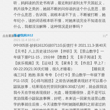
听，妈妈读的历史书有讲，最近刚好读到太平天国起义，
鸦片战争之类的，她就不断的问你读的这个什么意思，那
个什么意思，告诉我，就根本读不下去，不断被打断，她
年纪小，读的词语根本听不懂，对她来说完全不知道在说
什么，我都没法解释，这种情况是好事吗？
浙-妙悦妈1612
#
点击重新加载
31
2021-11-4 10:51:47
0中005浙-妙妈1612G妞0711G反馈打卡 2021.11.3-第40天
【天书】八上历史读15分钟 【伴听】无 【景山数学】一
年级下册P11-15，19分钟 【数数】无 【亲子阅读】无
【娱乐视频】无 【运动】无 【家务】无 【作息】早上7：
00-22:20(21:30关灯睡，很久才睡着） 【睡前灵
魂三问】抱抱 亲亲 夸夸 【小打卡】景山数学一年级下册
P11-15页 【心得与困惑】之前告诉她要表现好才可以看小
鼹鼠故事，结果现在托管回到家6:30或7点时，就会跟我说
我今天在学校表现很好，光盘，睡觉睡很快，是不是可以
奖劢我看小鼹鼠故事啊，好吧，本来说一回家先读景山数
学的事就往后推，今天读数学书时她随机翻到之前读过的