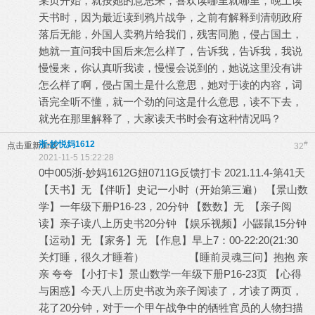
某页开始，就按她的意思来，喜欢读哪里就哪里，晚上读
天书时，因为最近读到鸦片战争，之前有解释到清朝政府
落后无能，外国人卖鸦片给我们，残害同胞，侵占国土，
她就一直问我中国后来怎么样了，告诉我，告诉我，我说
慢慢来，你认真听我读，慢慢会说到的，她说这里没有讲
怎么样了啊，侵占国土是什么意思，她对于读的内容，词
语完全听不懂，就一个劲的问这是什么意思，读不下去，
就光在那里解释了，大家读天书时会有这种情况吗？
浙-妙悦妈1612
#
点击重新加载
32
2021-11-5 15:22:28
0中005浙-妙妈1612G妞0711G反馈打卡 2021.11.4-第41天
【天书】无 【伴听】史记一小时（开始第三遍） 【景山数
学】一年级下册P16-23，20分钟 【数数】无 【亲子阅
读】亲子读八上历史书20分钟 【娱乐视频】小鼹鼠15分钟
【运动】无 【家务】无 【作息】早上7：00-22:20(21:30
关灯睡，很久才睡着） 【睡前灵魂三问】抱抱 亲
亲 夸夸 【小打卡】景山数学一年级下册P16-23页 【心得
与困惑】今天八上历史书改为亲子阅读了，才读了两页，
花了20分钟，对于一个甲午战争中的牺牲官员的人物扫描