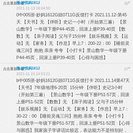
浙-妙悦妈1612
#
点击重新加载
36
2021-11-13 18:04:50
0中005浙-妙妈1612G妞0711G反馈打卡 2021.11.12-第45
天 【天书】无 【伴听】史记一小时（开始第三遍） 【景
山数学】一年级下册P44-45页，回滚上册P39-40页 【数
数】无 【亲子阅读】父与子15分钟 【娱乐视频】无 【运
动】无 【家务】无 【作息】早上7：200-22：00 【睡前灵
魂三问】抱抱 亲亲 夸夸 【小打卡】景山数学一年级下册
P44-45页，回滚上册P39-40页 【心得与困惑】
浙-妙悦妈1612
#
点击重新加载
37
2021-11-15 14:53:21
b中005浙-妙妈1612G妞0711G反馈打卡 2021.11.14第47天
【天书】7年级地理6-20页 15分钟 【伴听】史记3小时
（开始第三遍） 【景山数学】一年级下册P51-57页，回滚
上册P51-52页 【数数】无 【亲子阅读】父与子15分钟
【娱乐视频】无 【运动】无 【家务】无 【作息】早上7：
30-22：00 【睡前灵魂三问】抱抱 亲亲 夸夸 【小打卡】
景山数学一年级下册P51-57页，回滚上册P51-52页 【心得
与困惑】我家孩子学讲话比较迟，表达能力不是特别好，