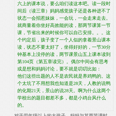
六上的课本说，要么咱们读这本吧。读一段时
间后（读三章）妈妈感觉孩子还是各种进不了
状态一会招惹妹妹，一会玩，一会走来走去。
就商量着你坐好高效能的读，那两节课算一节
课，节省出来的时候你可以自己安排。。。这
个约定后，孩子变了一个人似的拿着景山课本
读，状态不要太好了，坐得好好的，一节30分
钟基本上没停的读，两节课景山五上课本读到
第104页（第五章读完）。偶尔中间会有思考
或是想和妈妈讨论，要不就是叨叨比如：
他们这些出题的人不是农民就是养鸡鸭的。这
个太坑了不用想我也知道是28天，人教的说鸭
的化期21天，景山的说28天。啊为什么这两个
学校出的题目都差不多，都是小鸡台风什么
的。
对于四年级以上的大孩子，妈妈与其两节课时