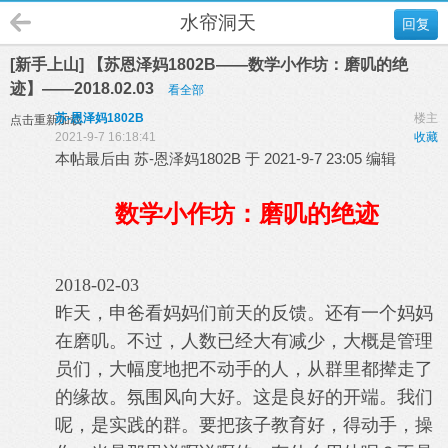
水帘洞天
回复
[新手上山] 【苏恩泽妈1802B——数学小作坊：磨叽的绝
迹】——2018.02.03
看全部
苏-恩泽妈1802B
楼主
点击重新加载
2021-9-7 16:18:41
收藏
本帖最后由 苏-恩泽妈1802B 于 2021-9-7 23:05 编辑
数学小作坊：磨叽的绝迹
2018-02-03
昨天，申爸看妈妈们前天的反馈。还有一个妈妈
在磨叽。不过，人数已经大有减少，大概是管理
员们，大幅度地把不动手的人，从群里都撵走了
的缘故。氛围风向大好。这是良好的开端。我们
呢，是实践的群。要把孩子教育好，得动手，操