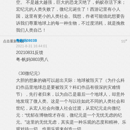
空。 不是越大越强，巨大的恐龙灭绝了，蚂蚁存活下来；
宏纪元的人类失败了，微纪元诞生了！西游记里有小人
国，这里有更小的人类社会。我想，作者可能借此想要告
诉我们尊重地球上的每一种生物，不过度消耗，就是挽救
我们人类自己！
粤帆妈0803B
#
点击重新加载
55
2021-8-31 16:44:01
20210831反馈
粤-帆妈0803男八
《30微纪元》
大胆的想象的确可以超出天际：地球被毁灭了（为什么科
幻作品里地球总是要被毁灭？科幻作品有很深的灾难情
节），先行者归来，以为自己是最后一个地球人，却意外
地发现了微人类。这是一个与以往如此不同的人类社会和
世纪，从宏人社会向微人社会过渡，从宏纪元走向微纪
元：“忧郁在博物馆才存在，微纪元是一个无忧无虑的纪
元。”这里的无忧无虑，其实是一种乐观的态度和精神。乐
观对待一切，也用乐观来创造一切。