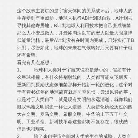
这个故事主要讲的是宇宙天体间的关系破坏后，地球人的
生存受到严重威胁，地球人执行AB计划以自救，A计划去
寻找其他寄居地，B计划地球人利用技术把自己变成细菌
那么大小变成微人，并最终淘汰以前的宏人以最大限度降
低能量消耗，最后A计划没有在时间内完成，只好实行了B
计划，尽管如此，地球的未来在气候转好后只要有种子就
还有希望。
看完有几点感想：
1、 地球和人类对于宇宙来说都是渺小的，假如有什
么星球相撞，有什么特别射线的，人类都可能灰飞烟灭，
重新回到原始状态像细菌那样开始新一轮的进化，这个对
于有着46亿年的地球简直就是司空见惯，云淡风轻的事，
但是对于人类自己，就是现有文明的永远消逝，就像我们
慨叹玛雅文明消逝一样让人遗憾，人类进化所经历过的四
大古文明、罗马文明、希腊文明、中华的上下五千年文
明、工业革命、新科技革命这些都将不复存在，很残酷，
但是也很现实。
2、 除了来自宇宙空间对人类的生存的威胁，人类自