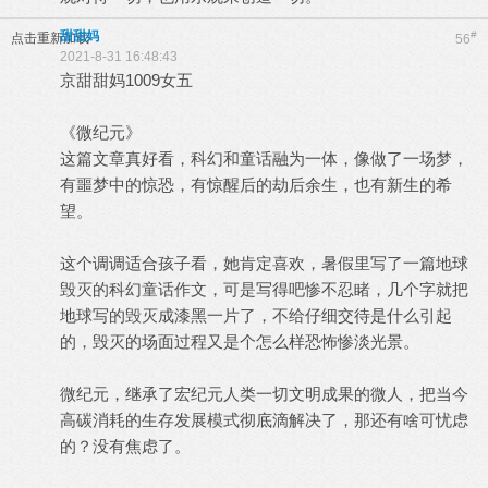
甜甜妈
#
点击重新加载
56
2021-8-31 16:48:43
京甜甜妈1009女五
《微纪元》
这篇文章真好看，科幻和童话融为一体，像做了一场梦，
有噩梦中的惊恐，有惊醒后的劫后余生，也有新生的希
望。
这个调调适合孩子看，她肯定喜欢，暑假里写了一篇地球
毁灭的科幻童话作文，可是写得吧惨不忍睹，几个字就把
地球写的毁灭成漆黑一片了，不给仔细交待是什么引起
的，毁灭的场面过程又是个怎么样恐怖惨淡光景。
微纪元，继承了宏纪元人类一切文明成果的微人，把当今
高碳消耗的生存发展模式彻底滴解决了，那还有啥可忧虑
的？没有焦虑了。