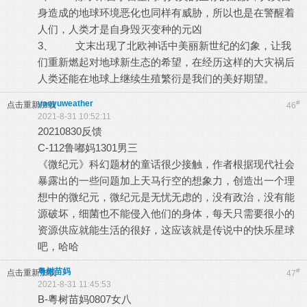
身造成的地球环境恶化也同样有威胁，所以也是在警醒着
人们，人类才是自身毁灭变种的元凶
3、 文末出现了北欧神话中美丽新世纪的幻象，让我
们重新燃起对地球新生态的希望，在经历这样的大灾祸后
人类还能在地球上继续生殖繁衍是我们的美好期望。
yaoyuweather
#
点击重新加载
46
2021-8-31 10:52:11
20210830反馈
C-112鲁嘟妈1301男三
《微纪元》科幻题材的童话很少接触，作者根据现代社会
暴露出的一些问题加上天马行空的想象力，创造出一个理
想中的微纪元，微纪元是无忧无虑的，没有政治，没有能
源破坏，细菌也不能侵入他们的身体，每天只需要很小的
资源供应就能生活的很好，这应该就是传说中的快乐星球
吧，哈哈
粤树苗妈
#
点击重新加载
47
2021-8-31 11:45:53
B-粵树苗妈0807女八