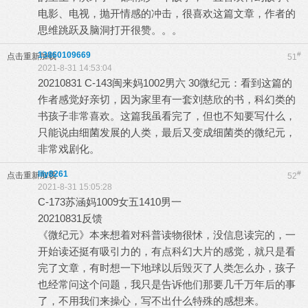
电影、电视，抛开情感的冲击，很喜欢这篇文章，作者的
思维跳跃及脑洞打开很赞。。。
13860109669
#
点击重新加载
51
2021-8-31 14:53:04
20210831 C-143闽来妈1002男六 30微纪元：看到这篇的
作者感觉好亲切，因为家里有一套刘慈欣的书，科幻类的
书孩子非常喜欢。这篇我虽看完了，但也不知要写什么，
只能说由细菌发展的人类，最后又变成细菌类的微纪元，
非常戏剧化。
lily8261
#
点击重新加载
52
2021-8-31 15:05:28
C-173苏涵妈1009女五1410男一
20210831反馈
《微纪元》本来想着对科普读物很怵，没信息读完的，一
开始读还挺有吸引力的，有点科幻大片的感觉，就只是看
完了文章，有时想一下地球以后毁灭了人类怎么办，孩子
也经常问这个问题，我只是告诉他们那要几千万年后的事
了，不用我们来操心，写不出什么特殊的感想来。