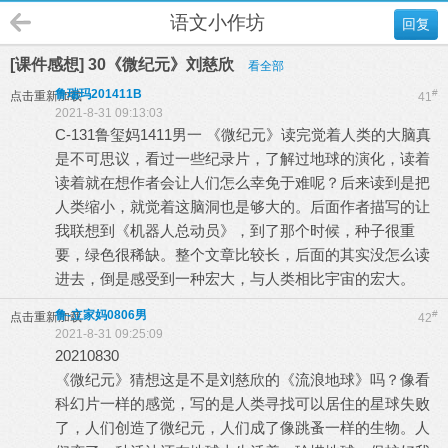
语文小作坊
回复
[课件感想] 30《微纪元》刘慈欣
看全部
鲁瑞玛201411B
#
点击重新加载
41
2021-8-31 09:13:03
C-131鲁玺妈1411男一 《微纪元》读完觉着人类的大脑真
是不可思议，看过一些纪录片，了解过地球的演化，读着
读着就在想作者会让人们怎么幸免于难呢？后来读到是把
人类缩小，就觉着这脑洞也是够大的。后面作者描写的让
我联想到《机器人总动员》，到了那个时候，种子很重
要，绿色很稀缺。整个文章比较长，后面的其实没怎么读
进去，倒是感受到一种宏大，与人类相比宇宙的宏大。
鲁-立家妈0806男
#
点击重新加载
42
2021-8-31 09:25:09
20210830
《微纪元》猜想这是不是刘慈欣的《流浪地球》吗？像看
科幻片一样的感觉，写的是人类寻找可以居住的星球失败
了，人们创造了微纪元，人们成了像跳蚤一样的生物。人