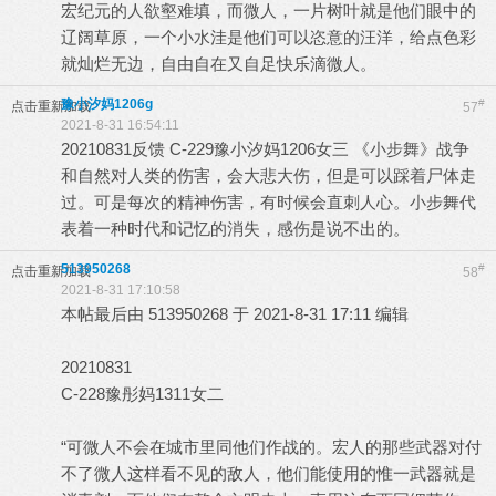
宏纪元的人欲壑难填，而微人，一片树叶就是他们眼中的
辽阔草原，一个小水洼是他们可以恣意的汪洋，给点色彩
就灿烂无边，自由自在又自足快乐滴微人。
豫小汐妈1206g
#
点击重新加载
57
2021-8-31 16:54:11
20210831反馈 C-229豫小汐妈1206女三 《小步舞》战争
和自然对人类的伤害，会大悲大伤，但是可以踩着尸体走
过。可是每次的精神伤害，有时候会直刺人心。小步舞代
表着一种时代和记忆的消失，感伤是说不出的。
513950268
#
点击重新加载
58
2021-8-31 17:10:58
本帖最后由 513950268 于 2021-8-31 17:11 编辑
20210831
C-228豫彤妈1311女二
“可微人不会在城市里同他们作战的。宏人的那些武器对付
不了微人这样看不见的敌人，他们能使用的惟一武器就是