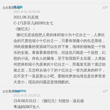
菲儿妈
#
点击重新加载
44
2021-8-31 10:05:40
2021.08.31反馈
C-171苏菲儿妈0901女七
《微纪元》：
微纪元是设想把人类的体积缩小为十亿分之一，人类社
会的尺度也缩小十亿分之一，只要有很微小的生态系统，
消耗很微量的资源就可以生存下来，地球的领袖是一个快
乐的女孩。看着看着很舒坦，但这也只能是一个设想，幻
想的小说。存在人的脑海，至于实现我不太乐观，人类如
何把体积缩小为原来的十亿分之一，而毫发无损？逃过劫
难之后，又怎样从缩小了的十亿分之一变为原来的样子，
总不至于一直是那么小吧。爱丽丝梦游仙境也是在梦里变
大变小，现实的问题还是很残酷的。
hgsshiny
#
点击重新加载
45
2021-8-31 10:18:12
21年08月31日：《微纪元》刘慈欣 - 读后感
粤涵妈0807女八