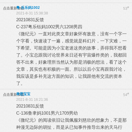
粤-乐乐妈1002
#
点击重新加载
53
2021-8-31 15:38:38
20210831反馈
C-237粤乐钰妈1002男六1208男四
《微纪元》一直对此类文章好象怀有敌意，没有一个字一
个字看，快速读了一遍，感觉就是科幻片，一下灾难，一
下希望。可能是因为小宝老迷这类的故事，弄得我不想看
了。小宝总跟我讨论世界未日还有宇宙爆炸类的，我都回
答不出来，好象理所当然认为那是消极的想法，看了这个
文章，其实也有积极的一面。所以以后小宝再跟我讨论，
我应该是多补充这方面的知识，让我跟他有交流的资本
了。
聿恩宝宝
#
点击重新加载
54
2021-8-31 16:21:36
20210831反馈
C-136鲁聿妈1001男六1709男幼
《微纪元》的阅读依旧让我佩服刘慈欣的想象力，不是那
种漫无边际的胡扯，而是从已知事件推导出来的天马行