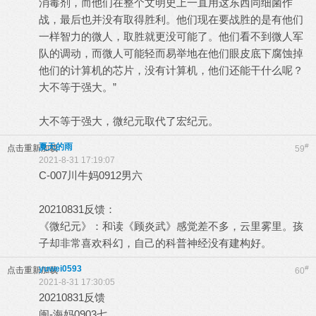
消毒剂，而他们在整个文明史上一直用这东西同细菌作
战，最后也并没有取得胜利。他们现在要战胜的是有他们
一样智力的微人，取胜就更没可能了。他们看不到微人军
队的调动，而微人可能轻而易举地在他们眼皮底下腐蚀掉
他们的计算机的芯片，没有计算机，他们还能干什么呢？
大不等于强大。”
大不等于强大，微纪元取代了宏纪元。
夏天的雨
#
点击重新加载
59
2021-8-31 17:19:07
C-007川牛妈0912男六
20210831反馈：
《微纪元》：和读《顾炎武》感觉差不多，云里雾里。孩
子却非常喜欢科幻，自己的科普神经没有建构好。
yuwei0593
#
点击重新加载
60
2021-8-31 17:30:05
20210831反馈
闽-海妈0903七