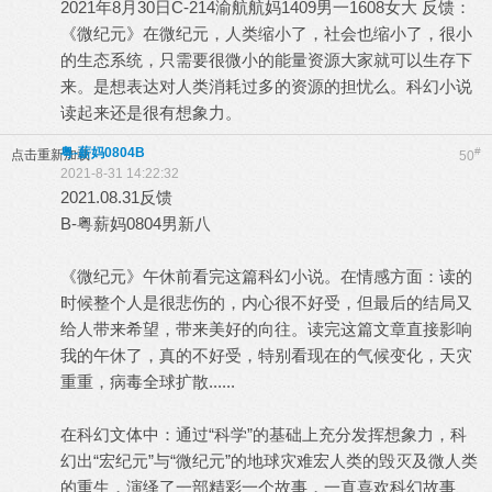
2021年8月30日C-214渝航航妈1409男一1608女大 反馈：
《微纪元》在微纪元，人类缩小了，社会也缩小了，很小
的生态系统，只需要很微小的能量资源大家就可以生存下
来。是想表达对人类消耗过多的资源的担忧么。科幻小说
读起来还是很有想象力。
粤-薪妈0804B
#
点击重新加载
50
2021-8-31 14:22:32
2021.08.31反馈
B-粤薪妈0804男新八
《微纪元》午休前看完这篇科幻小说。在情感方面：读的
时候整个人是很悲伤的，内心很不好受，但最后的结局又
给人带来希望，带来美好的向往。读完这篇文章直接影响
我的午休了，真的不好受，特别看现在的气候变化，天灾
重重，病毒全球扩散......
在科幻文体中：通过“科学”的基础上充分发挥想象力，科
幻出“宏纪元”与“微纪元”的地球灾难宏人类的毁灭及微人类
的重生，演绎了一部精彩一个故事，一直喜欢科幻故事、