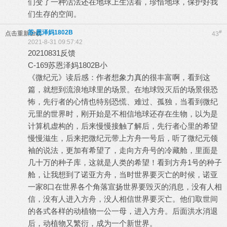
们变了一种活法还在地球上生活着，珍惜地球，保护好我
们生存的空间。
苏-恩泽妈1802B
#
点击重新加载
43
2021-8-31 09:57:42
20210831反馈
C-169苏恩泽妈1802B小
《微纪元》读后感：作者想象力真的很丰富啊，看到这
篇，就想到流浪地球里的场景。在地球毁灭后的场景很恐
怖，先行者的心情也特别恐慌、难过、孤独，当看到微纪
元里的世界时，刚开始是不相信地球还存在生物，以为是
计算机虚构的，后来慢慢接触了解后，先行者心里的希望
慢慢滋生，后来把微纪元带上方舟一号后，听了微纪元领
袖的说法，更加有希望了，走向方舟号的冷藏舱，里面是
几十万的种子库，这就是人类的希望！看到方舟1号的种子
舱，让我想到了诺亚方舟，当时世界要灭亡的时候，诺亚
一家8口在世界各个角落宣扬世界要毁灭的消息，没有人相
信，没有人进入方舟，没人相信世界要灭亡。他们取世间
的各式各样的动植物一公一母，进入方舟。后面洪水消退
后，动植物又繁衍，成为一个新世界。