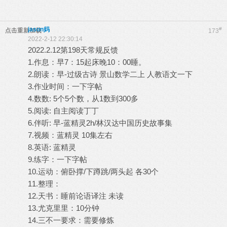
jason妈
#
点击重新加载
173
2022-2-12 22:30:14
2022.2.12第198天常规反馈
1.作息：早7：15起床晚10：00睡。
2.朗读：早-过级古诗 景山数学二上 人教语文一下
3.作业时间：一下字帖
4.数数: 5个5个数，从1数到300多
5.阅读: 自主阅读丁丁
6.伴听: 早-蓝精灵2h/林汉达中国历史故事集
7.视频：蓝精灵 10集左右
8.英语: 蓝精灵
9.练字：一下字帖
10.运动：俯卧撑/下蹲跳/两头起 各30个
11.整理：
12.天书：睡前论语译注 未读
13.尤克里里：10分钟
14.三不一要求：需要修炼