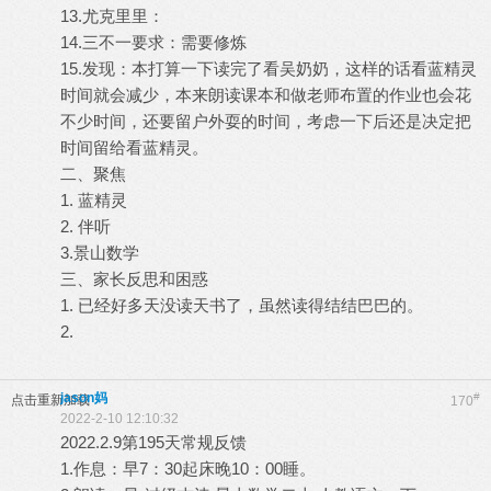
13.尤克里里：
14.三不一要求：需要修炼
15.发现：本打算一下读完了看吴奶奶，这样的话看蓝精灵
时间就会减少，本来朗读课本和做老师布置的作业也会花
不少时间，还要留户外耍的时间，考虑一下后还是决定把
时间留给看蓝精灵。
二、聚焦
1. 蓝精灵
2. 伴听
3.景山数学
三、家长反思和困惑
1. 已经好多天没读天书了，虽然读得结结巴巴的。
2.
jason妈
#
点击重新加载
170
2022-2-10 12:10:32
2022.2.9第195天常规反馈
1.作息：早7：30起床晚10：00睡。