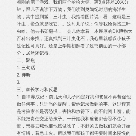
圈圈的亲子游戏。我们两个哈哈大笑。离9点还差10来分
钟，跟儿子说读下万物，我们读到奥陶纪时期的海洋生
物，其中提到鲎，三叶虫，我指着图片说：看，这就是三
叶虫，鲎鱼就是吃它。。这时儿子说：你等我给你找三叶
虫哈。他去书架翻书，一会儿他拿着一本厚厚的DK博物大
百科出来找，还真找到三叶虫化石，我心里就感叹小孩子
这记性可真好。还是上学期初翻看了这书前面的一小部
分，居然还记得。
二、聚焦
1. 三句话
2. 伴听
3.
三、家长学习和反思
1. 自律养成记：前几天和儿子约定好我和爸爸不再督促他
做任何事，只适当的提醒，帮他记录做到的事。这过程真
是考验家长是否恐惧，害怕和放得下，能不能闭上嘴，能
不能把责任交还给孩子。一开始我和爸爸都会忍不住心
慌，想要去喊他催他该做啥了，不赶紧去做我们就会开始
有情绪，着急上火。所以我们和孩子都需要时间来慢慢的