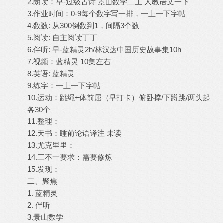
2.朗读：早-过级古诗 景山数学二上 人教语文一下
3.作业时间：0-9每个数字写一排，一上一下字帖
4.数数: 从300倒数到1，间隔3个数
5.阅读: 自主阅读丁丁
6.伴听: 早-蓝精灵2h/林汉达中国历史故事集10h
7.视频：蓝精灵 10集左右
8.英语: 蓝精灵
9.练字：一上一下字帖
10.运动：跳绳+体前屈（早打卡）俯卧撑/下蹲跳/两头起
各30个
11.整理：
12.天书：睡前论语译注 未读
13.尤克里里：
14.三不一要求：需要修炼
15.发现：
二、聚焦
1. 蓝精灵
2. 伴听
3.景山数学