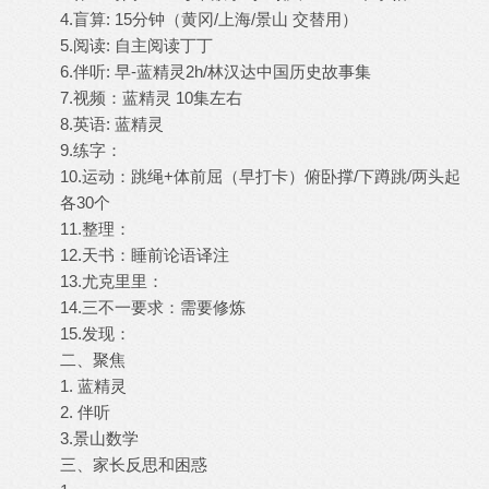
4.盲算: 15分钟（黄冈/上海/景山 交替用）
5.阅读: 自主阅读丁丁
6.伴听: 早-蓝精灵2h/林汉达中国历史故事集
7.视频：蓝精灵 10集左右
8.英语: 蓝精灵
9.练字：
10.运动：跳绳+体前屈（早打卡）俯卧撑/下蹲跳/两头起
各30个
11.整理：
12.天书：睡前论语译注
13.尤克里里：
14.三不一要求：需要修炼
15.发现：
二、聚焦
1. 蓝精灵
2. 伴听
3.景山数学
三、家长反思和困惑