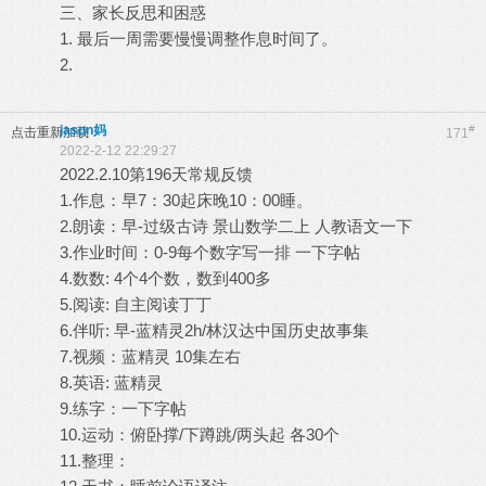
三、家长反思和困惑
1. 最后一周需要慢慢调整作息时间了。
2.
jason妈
#
点击重新加载
171
2022-2-12 22:29:27
2022.2.10第196天常规反馈
1.作息：早7：30起床晚10：00睡。
2.朗读：早-过级古诗 景山数学二上 人教语文一下
3.作业时间：0-9每个数字写一排 一下字帖
4.数数: 4个4个数，数到400多
5.阅读: 自主阅读丁丁
6.伴听: 早-蓝精灵2h/林汉达中国历史故事集
7.视频：蓝精灵 10集左右
8.英语: 蓝精灵
9.练字：一下字帖
10.运动：俯卧撑/下蹲跳/两头起 各30个
11.整理：