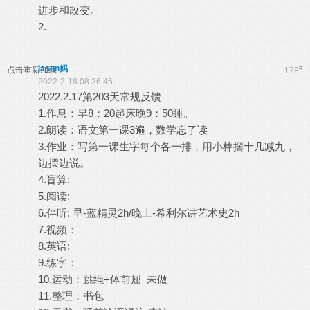
进步和改变。
2.
jason妈
#
点击重新加载
178
2022-2-18 08:26:45
2022.2.17第203天常规反馈
1.作息：早8：20起床晚9：50睡。
2.朗读：语文第一课3遍，数学忘了读
3.作业：写第一课生字每个各一排，用小棒摆十几减九，
边摆边说。
4.盲算:
5.阅读:
6.伴听: 早-蓝精灵2h/晚上-希利尔讲艺术史2h
7.视频：
8.英语:
9.练字：
10.运动：跳绳+体前屈 未做
11.整理：书包