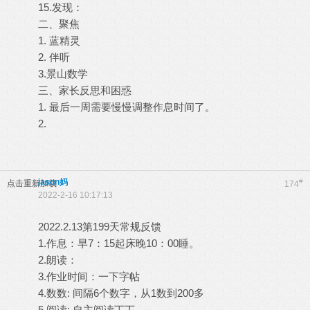
15.发现：
二、聚焦
1. 蓝精灵
2. 伴听
3.景山数学
三、家长反思和困惑
1. 最后一周需要慢慢调整作息时间了。
2.
jason妈
#
点击重新加载
174
2022-2-16 10:17:13
2022.2.13第199天常规反馈
1.作息：早7：15起床晚10：00睡。
2.朗读：
3.作业时间：一下字帖
4.数数: 间隔6个数字，从1数到200多
5.阅读: 自主阅读丁丁