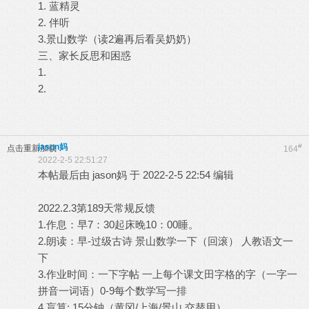
1. 蓝精灵
2. 伴听
3.景山数学（读2遍再后看吴奶奶）
三、家长反思和困惑
1.
2.
jason妈
#
点击重新加载
164
2022-2-5 22:51:27
本帖最后由 jason妈 于 2022-2-5 22:54 编辑
2022.2.3第189天常规反馈
1.作息：早7：30起床晚10：00睡。
2.朗读：早-过级古诗 景山数学一下（回滚） 人教语文一
下
3.作业时间：一下字帖 一上每个课文田字格的字（一字一
拼音一词语）0-9每个数学写一排
4.盲算: 15分钟（黄冈/上海/景山 交替用）