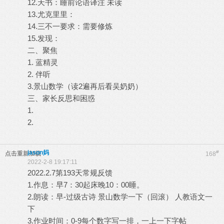
12.天书：睡前论语译注 未读
13.尤克里里：
14.三不一要求：需要修炼
15.发现：
二、聚焦
1. 蓝精灵
2. 伴听
3.景山数学（读2遍再后看吴奶奶）
三、家长反思和困惑
1.
2.
jason妈
#
点击重新加载
168
2022-2-8 19:17:11
2022.2.7第193天常规反馈
1.作息：早7：30起床晚10：00睡。
2.朗读：早-过级古诗 景山数学一下（回滚） 人教语文一
下
3.作业时间：0-9每个数字写一排，一上一下字帖