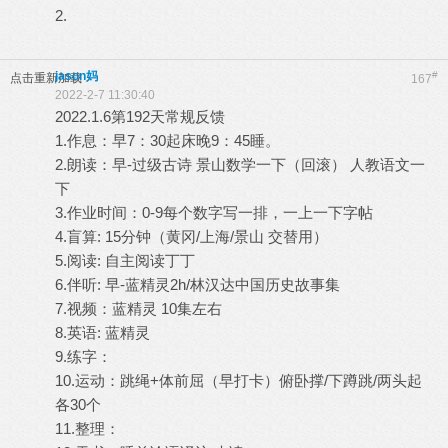
2.
jason妈
#
点击重新加载
167
2022-2-7 11:30:40
2022.1.6第192天常规反馈
1.作息：早7：30起床晚9：45睡。
2.朗读：早-过级古诗 景山数学一下（回滚） 人教语文一
下
3.作业时间：0-9每个数字写一排，一上一下字帖
4.盲算: 15分钟（黄冈/上海/景山 交替用）
5.阅读: 自主阅读丁丁
6.伴听: 早-蓝精灵2h/林汉达中国历史故事集
7.视频：蓝精灵 10集左右
8.英语: 蓝精灵
9.练字：
10.运动：跳绳+体前屈（早打卡）俯卧撑/下蹲跳/两头起
各30个
11.整理：