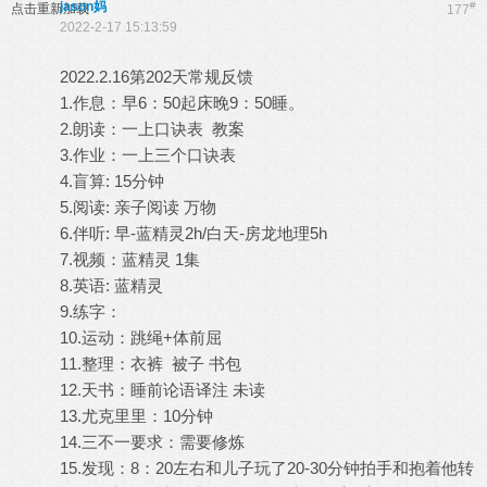
jason妈
#
点击重新加载
177
2022-2-17 15:13:59
2022.2.16第202天常规反馈
1.作息：早6：50起床晚9：50睡。
2.朗读：一上口诀表 教案
3.作业：一上三个口诀表
4.盲算: 15分钟
5.阅读: 亲子阅读 万物
6.伴听: 早-蓝精灵2h/白天-房龙地理5h
7.视频：蓝精灵 1集
8.英语: 蓝精灵
9.练字：
10.运动：跳绳+体前屈
11.整理：衣裤 被子 书包
12.天书：睡前论语译注 未读
13.尤克里里：10分钟
14.三不一要求：需要修炼
15.发现：8：20左右和儿子玩了20-30分钟拍手和抱着他转