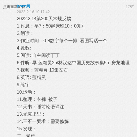
jason妈
#
点击重新加载
175
2022-2-16 10:17:42
2022.2.14第200天常规反馈
1.作息：早7：50起床晚10：00睡。
2.朗读：
3.作业时间：0-9数字每个一排 看图写话一个
4.数数:
5.阅读: 自主阅读丁丁
6.伴听: 早-蓝精灵2h/林汉达中国历史故事集5h 房龙地理
7.视频：蓝精灵 10集左右
8.英语: 蓝精灵
9.练字：
10.运动：
11.整理：衣裤 被子
12.天书：睡前论语译注
13.尤克里里：
14.三不一要求：需要修炼
15.发现：
二、聚焦