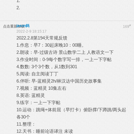
1.
2.
jason妈
#
点击重新加载
169
2022-2-9 18:15:17
2022.2.8第194天常规反馈
1.作息：早7：30起床晚10：00睡。
2.朗读：早-过级古诗 景山数学二上 人教语文一下
3.作业时间：0-9每个数字写一排，一上一下字帖
4.数数: 3个3个数，从1数到301
5.阅读: 自主阅读丁丁
6.伴听: 早-蓝精灵2h/林汉达中国历史故事集
7.视频：蓝精灵 10集左右
8.英语: 蓝精灵
9.练字：一上一下字帖
10.运动：跳绳+体前屈（早打卡）俯卧撑/下蹲跳/两头起
各30个
11.整理：
12.天书：睡前论语译注 未读