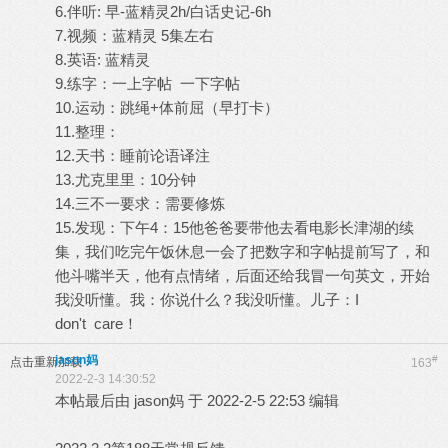
6.伴听: 早-蓝精灵2h/白话史记-6h
7.视频：蓝精灵 5集左右
8.英语: 蓝精灵
9.练字：一上字帖 一下字帖
10.运动：跳绳+体前屈（早打卡）
11.整理：
12.天书：睡前论语译注
13.尤克里里：10分钟
14.三不一要求：需要修炼
15.发现：下午4：15他爸爸要带他去看电影长津湖的续
集，我们吃完午饭休息一会了把数字和字帖提前写了，和
他斗嘴半天，他有点情绪，后面还给我冒一句英文，开始
我没听懂。我：你说什么？我没听懂。儿子：I
don't care！
jason妈
#
点击重新加载
163
2022-2-3 14:30:52
本帖最后由 jason妈 于 2022-2-5 22:53 编辑