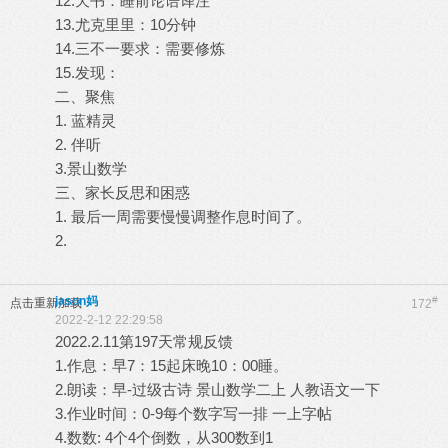
12.天书：睡前论语译注
13.尤克里里：10分钟
14.三不一要求：需要修炼
15.发现：
二、聚焦
1. 蓝精灵
2. 伴听
3.景山数学
三、家长反思和困惑
1. 最后一周需要慢慢调整作息时间了。
2.
jason妈
#
点击重新加载
172
2022-2-12 22:29:58
2022.2.11第197天常规反馈
1.作息：早7：15起床晚10：00睡。
2.朗读：早-过级古诗 景山数学二上 人教语文一下
3.作业时间：0-9每个数字写一排 一上字帖
4.数数: 4个4个倒数，从300数到1