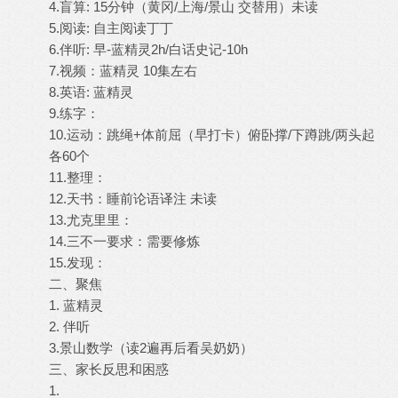
4.盲算: 15分钟（黄冈/上海/景山 交替用）未读
5.阅读: 自主阅读丁丁
6.伴听: 早-蓝精灵2h/白话史记-10h
7.视频：蓝精灵 10集左右
8.英语: 蓝精灵
9.练字：
10.运动：跳绳+体前屈（早打卡）俯卧撑/下蹲跳/两头起
各60个
11.整理：
12.天书：睡前论语译注 未读
13.尤克里里：
14.三不一要求：需要修炼
15.发现：
二、聚焦
1. 蓝精灵
2. 伴听
3.景山数学（读2遍再后看吴奶奶）
三、家长反思和困惑
1.