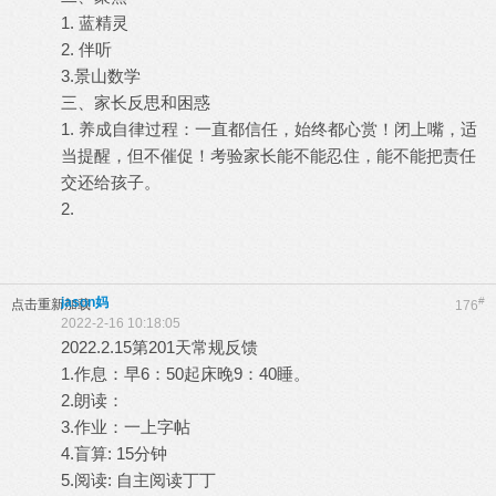
1. 蓝精灵
2. 伴听
3.景山数学
三、家长反思和困惑
1. 养成自律过程：一直都信任，始终都心赏！闭上嘴，适
当提醒，但不催促！考验家长能不能忍住，能不能把责任
交还给孩子。
2.
jason妈
#
点击重新加载
176
2022-2-16 10:18:05
2022.2.15第201天常规反馈
1.作息：早6：50起床晚9：40睡。
2.朗读：
3.作业：一上字帖
4.盲算: 15分钟
5.阅读: 自主阅读丁丁