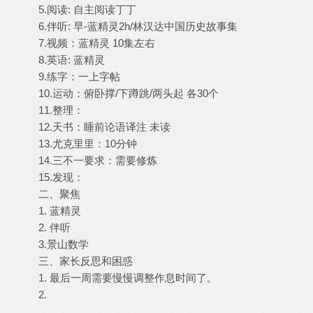
5.阅读: 自主阅读丁丁
6.伴听: 早-蓝精灵2h/林汉达中国历史故事集
7.视频：蓝精灵 10集左右
8.英语: 蓝精灵
9.练字：一上字帖
10.运动：俯卧撑/下蹲跳/两头起 各30个
11.整理：
12.天书：睡前论语译注 未读
13.尤克里里：10分钟
14.三不一要求：需要修炼
15.发现：
二、聚焦
1. 蓝精灵
2. 伴听
3.景山数学
三、家长反思和困惑
1. 最后一周需要慢慢调整作息时间了。
2.