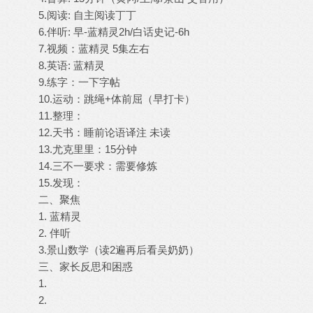
5.阅读: 自主阅读丁丁
6.伴听: 早-蓝精灵2h/白话史记-6h
7.视频：蓝精灵 5集左右
8.英语: 蓝精灵
9.练字：一下字帖
10.运动：跳绳+体前屈（早打卡）
11.整理：
12.天书：睡前论语译注 未读
13.尤克里里：15分钟
14.三不一要求：需要修炼
15.发现：
二、聚焦
1. 蓝精灵
2. 伴听
3.景山数学（读2遍再后看吴奶奶）
三、家长反思和困惑
1.
2.