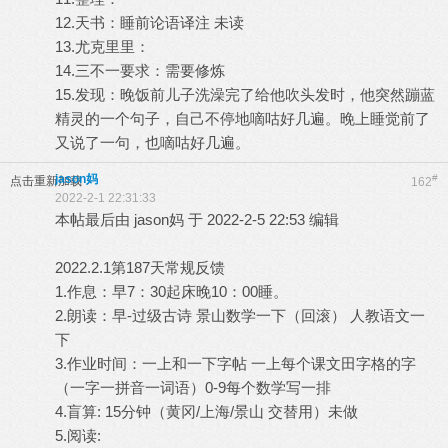
12.天书：睡前论语译注 未读
13.尤克里里：
14.三不一要求：需要修炼
15.发现：晚饭前儿子洗澡完了给他吹头发时，他突然蹦蓝
精灵的一个句子，自己不停地嘀咕好几遍。晚上睡觉前了
又说了一句，也嘀咕好几遍。
jason妈
#
点击重新加载
162
2022-2-1 22:31:33
本帖最后由 jason妈 于 2022-2-5 22:53 编辑
2022.2.1第187天常规反馈
1.作息：早7：30起床晚10：00睡。
2.朗读：早-过级古诗 景山数学一下（回滚） 人教语文一
下
3.作业时间：一上和一下字帖 一上每个课文田字格的字
（一字一拼音一词语）0-9每个数学写一排
4.盲算: 15分钟（黄冈/上海/景山 交替用）未做
5.阅读: