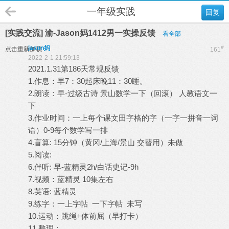
一年级实践
回复
[实践交流] 渝-Jason妈1412男一实操反馈
看全部
jason妈
#
点击重新加载
161
2022-2-1 21:59:13
2021.1.31第186天常规反馈
1.作息：早7：30起床晚11：30睡。
2.朗读：早-过级古诗 景山数学一下（回滚） 人教语文一
下
3.作业时间：一上每个课文田字格的字（一字一拼音一词
语）0-9每个数学写一排
4.盲算: 15分钟（黄冈/上海/景山 交替用）未做
5.阅读:
6.伴听: 早-蓝精灵2h/白话史记-9h
7.视频：蓝精灵 10集左右
8.英语: 蓝精灵
9.练字：一上字帖 一下字帖 未写
10.运动：跳绳+体前屈（早打卡）
11.整理：