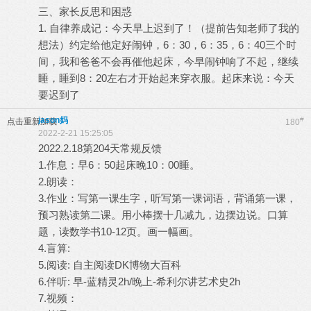
三、家长反思和困惑
1. 自律养成记：今天早上迟到了！（提前告知老师了我的
想法）约定给他定好闹钟，6：30，6：35，6：40三个时
间，我和爸爸不会再催他起床，今早闹钟响了不起，继续
睡，睡到8：20左右才开始起来穿衣服。起床来说：今天
要迟到了
jason妈
#
点击重新加载
180
2022-2-21 15:25:05
2022.2.18第204天常规反馈
1.作息：早6：50起床晚10：00睡。
2.朗读：
3.作业：写第一课生字，听写第一课词语，背诵第一课，
预习熟读第二课。用小棒摆十几减九，边摆边说。口算
题，读数学书10-12页。画一幅画。
4.盲算:
5.阅读: 自主阅读DK博物大百科
6.伴听: 早-蓝精灵2h/晚上-希利尔讲艺术史2h
7.视频：