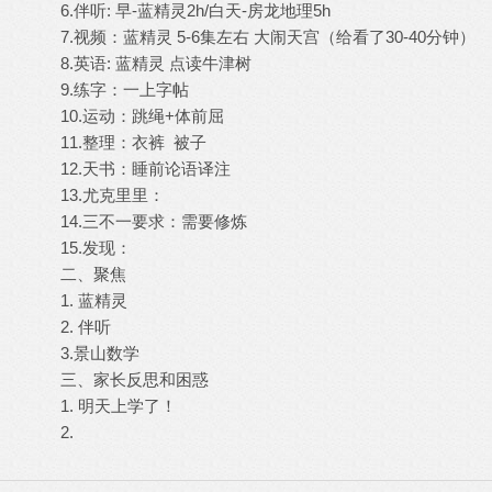
6.伴听: 早-蓝精灵2h/白天-房龙地理5h
7.视频：蓝精灵 5-6集左右 大闹天宫（给看了30-40分钟）
8.英语: 蓝精灵 点读牛津树
9.练字：一上字帖
10.运动：跳绳+体前屈
11.整理：衣裤 被子
12.天书：睡前论语译注
13.尤克里里：
14.三不一要求：需要修炼
15.发现：
二、聚焦
1. 蓝精灵
2. 伴听
3.景山数学
三、家长反思和困惑
1. 明天上学了！
2.