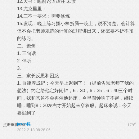
12.天书：睡前论语译注 未读
13.尤克里里：
14.三不一要求：需要修炼
15.发现：晚上练习摆小棒折腾一晚上，说不清楚。会计算
但不会把老师规范的计算的过程讲出来，还需要不折不扣
的练习。
二、聚焦
1. 三句话
2. 伴听
3.
三、家长反思和困惑
1. 自律养成记：今天早上迟到了！（提前告知老师了我的
想法）约定给他定好闹钟，6：30，6：35，6：40三个时
间，我和爸爸不会再催他起床，今早闹钟响了不起，继续
睡，睡到8：20左右才开始起来穿衣服。起床来说：今天
要迟到了
jason妈
#
点击重新加载
179
2022-2-18 08:28:06