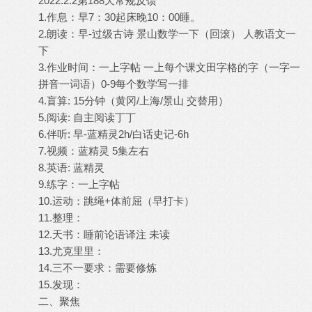
2022.2.2第188天常规反馈
1.作息：早7：30起床晚10：00睡。
2.朗读：早-过级古诗 景山数学一下（回滚） 人教语文一
下
3.作业时间：一上字帖 一上每个课文田字格的字（一字一
拼音一词语）0-9每个数学写一排
4.盲算: 15分钟（黄冈/上海/景山 交替用）
5.阅读: 自主阅读丁丁
6.伴听: 早-蓝精灵2h/白话史记-6h
7.视频：蓝精灵 5集左右
8.英语: 蓝精灵
9.练字：一上字帖
10.运动：跳绳+体前屈（早打卡）
11.整理：
12.天书：睡前论语译注 未读
13.尤克里里：
14.三不一要求：需要修炼
15.发现：
二、聚焦