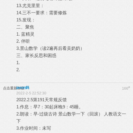
13.尤克里里：
14.三不一要求：需要修炼
15.发现：
二、聚焦
1. 蓝精灵
2. 伴听
3.景山数学（读2遍再后看吴奶奶）
三、家长反思和困惑
1.
2.
jason妈
#
点击重新加载
166
2022-2-5 22:52:30
2022.2.5第191天常规反馈
1.作息：早7：30起床晚9：45睡。
2.朗读：早-过级古诗 景山数学一下（回滚） 人教语文一
下
3.作业时间：未写