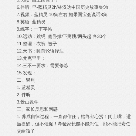
6.伴听: 早-蓝精灵2h/林汉达中国历史故事集9h
7.视频：蓝精灵 10集左右 如果国宝会说话3集
8.英语: 蓝精灵
9.练字：一下字帖
10.运动：跳绳 俯卧撑/下蹲跳/两头起 各30个
11.整理：衣裤 被子
12.天书：睡前论语译注
13.尤克里里：
14.三不一要求：需要修炼
15.发现：
二、聚焦
1. 蓝精灵
2. 伴听
3.景山数学
三、家长反思和困惑
1. 养成自律过程：一直都信任，始终都心赏！闭上嘴，适
当提醒，但不催促！考验家长能不能忍住，能不能把责任
交给孩子