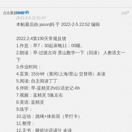
jason妈
#
点击重新加载
165
2022-2-5 22:51:47
本帖最后由 jason妈 于 2022-2-5 22:52 编辑
2022.2.4第190天常规反馈
1.作息：早7：30起床晚11：00睡。
2.朗读：早-过级古诗 景山数学一下（回滚） 人教语文一
下
3.作业时间：
4.盲算: 15分钟（黄冈/上海/景山 交替用）未读
5.阅读: 自主阅读丁丁
6.伴听: 早-蓝精灵2h/白话史记-6h
7.视频：蓝精灵 5集左右
8.英语: 蓝精灵
9.练字：
10.运动：跳绳+体前屈（早打卡）
11.整理：
12.天书：睡前论语译注 未读