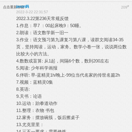
jason妈
#
点击重新加载
209
2022-3-22 22:31:57
2022.3.22第236天常规反馈
1.作息：早7 ：00起床晚9：50睡。
2.朗读：语文数学新一旧一
3.作业：语文预习第九课复习第八课，读群文阅读34-35
页，坚持阅读，运动，家务。数学小卷一张，说说两位数
比较大小的方法。
4.数数或盲算: 从1起，间隔6个数，数到200左右
5.阅读: 少年科学画报
6.伴听: 早-蓝精灵1h/晚上-99位当代名家的传世名篇2h
7.视频：蓝精灵0集
8.英语:
9.天书：论语
10.运动：跆拳道动作
11.整理：衣物 书包
12.家务：摆放碗筷，饭后擦桌子
13.尤克里里：
14.三不一要求：需要修炼