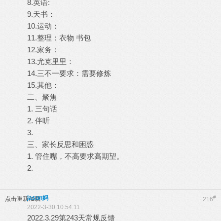
8.英语:
9.天书：
10.运动：
11.整理：衣物 书包
12.家务：
13.尤克里里：
14.三不一要求：需要修炼
15.其他：
二、聚焦
1. 三句话
2. 伴听
3.
三、家长反思和困惑
1. 管住嘴，不高要求高期望。
2.
jason妈
#
点击重新加载
216
2022-3-30 10:54:11
2022.3.29第243天常规反馈