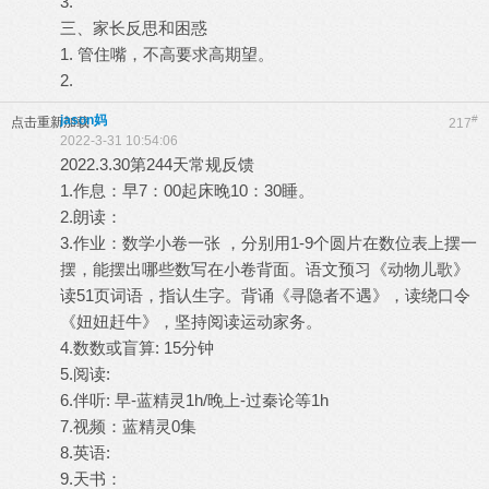
3.
三、家长反思和困惑
1. 管住嘴，不高要求高期望。
2.
jason妈
#
点击重新加载
217
2022-3-31 10:54:06
2022.3.30第244天常规反馈
1.作息：早7：00起床晚10：30睡。
2.朗读：
3.作业：数学小卷一张 ，分别用1-9个圆片在数位表上摆一
摆，能摆出哪些数写在小卷背面。语文预习《动物儿歌》
读51页词语，指认生字。背诵《寻隐者不遇》，读绕口令
《妞妞赶牛》，坚持阅读运动家务。
4.数数或盲算: 15分钟
5.阅读:
6.伴听: 早-蓝精灵1h/晚上-过秦论等1h
7.视频：蓝精灵0集
8.英语:
9.天书：