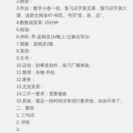
2.朗读：
3.作业：数学小卷一张。复习识字第五课，预习识字第六
课。读群文阅读47-48页。书写“造，迷，运”。
4.数数或盲算: 15分钟
5.阅读:
6.伴听: 早-蓝精灵1h/晚上-过秦论等1h
7.视频：蓝精灵2集
8.英语:
9.天书：
10.运动：跆拳道动作，练习广播体操。
11.整理：衣物 书包
12.家务：
13.尤克里里：
14.三不一要求：需要修炼
15.其他：最近一段时间没有强行要求他，自由不得了。
二、聚焦
1. 三句话
2. 伴听
3.