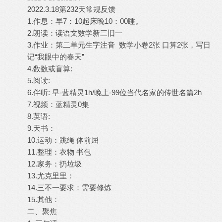
2022.3.18第232天常规反馈
1.作息：早7：10起床晚10：00睡。
2.朗读：读语文数学新三旧一
3.作业：第二单元生字注音 数学小卷2张 口算2张，写日
记“我眼中的春天”
4.数数或盲算:
5.阅读:
6.伴听: 早-蓝精灵1h/晚上-99位当代名家的传世名篇2h
7.视频：蓝精灵0集
8.英语:
9.天书：
10.运动：跳绳 体前屈
11.整理：衣物 书包
12.家务：扔垃圾
13.尤克里里：
14.三不一要求：需要修炼
15.其他：
二、聚焦