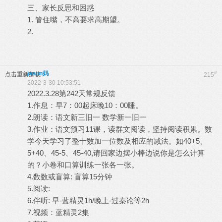
三、家长反思和困惑
1. 管住嘴，不高要求高期望。
2.
jason妈
#
点击重新加载
215
2022-3-30 10:53:51
2022.3.28第242天常规反馈
1.作息：早7：00起床晚10：00睡。
2.朗读：语文新三旧一 数学新一旧一
3.作业：语文预习11课，读群文阅读，坚持阅读积累。数
学今天学习了整十数加一位数及相应的减法。如40+5、
5+40、45-5、45-40,请回家边摆小棒边说你是怎么计算
的？小卷和口算训练一张各一张。
4.数数或盲算: 盲算15分钟
5.阅读:
6.伴听: 早-蓝精灵1h/晚上-过秦论等2h
7.视频：蓝精灵2集