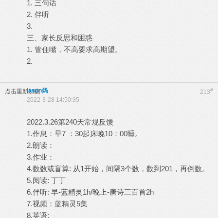
1. 三句话
2. 伴听
3.
三、家长反思和困惑
1. 管住嘴，不高要求高期望。
2.
jason妈
#
点击重新加载
213
2022-3-28 14:50:35
2022.3.26第240天常规反馈
1.作息：早7 ：30起床晚10：00睡。
2.朗读：
3.作业：
4.数数或盲算: 从1开始，间隔3个数，数到201，再倒数。
5.阅读: 丁丁
6.伴听: 早-蓝精灵1h/晚上-唐诗三百首2h
7.视频：蓝精灵5集
8.英语: