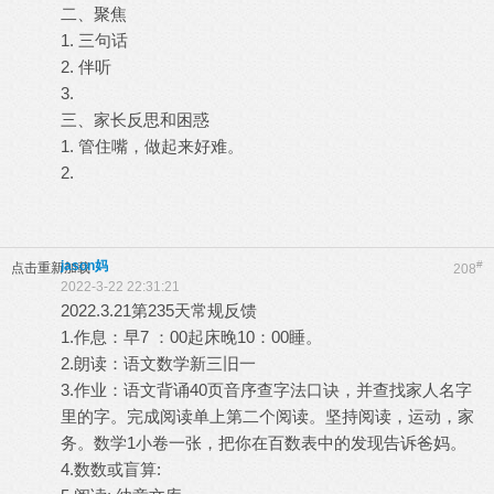
二、聚焦
1. 三句话
2. 伴听
3.
三、家长反思和困惑
1. 管住嘴，做起来好难。
2.
jason妈
#
点击重新加载
208
2022-3-22 22:31:21
2022.3.21第235天常规反馈
1.作息：早7 ：00起床晚10：00睡。
2.朗读：语文数学新三旧一
3.作业：语文背诵40页音序查字法口诀，并查找家人名字
里的字。完成阅读单上第二个阅读。坚持阅读，运动，家
务。数学1小卷一张，把你在百数表中的发现告诉爸妈。
4.数数或盲算: