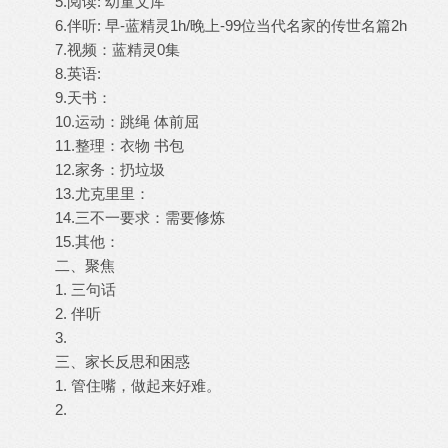
5.阅读: 幼童文库
6.伴听: 早-蓝精灵1h/晚上-99位当代名家的传世名篇2h
7.视频：蓝精灵0集
8.英语:
9.天书：
10.运动：跳绳 体前屈
11.整理：衣物 书包
12.家务：扔垃圾
13.尤克里里：
14.三不一要求：需要修炼
15.其他：
二、聚焦
1. 三句话
2. 伴听
3.
三、家长反思和困惑
1. 管住嘴，做起来好难。
2.