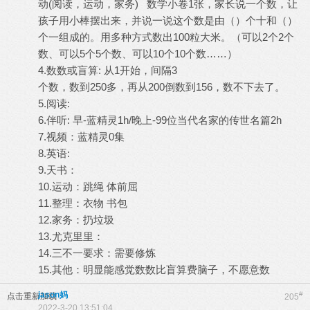
动(阅读，运动，家务) 数学小卷1张，家长说一个数，让
孩子用小棒摆出来，并说一说这个数是由（）个十和（）
个一组成的。用多种方式数出100粒大米。（可以2个2个
数、可以5个5个数、可以10个10个数……）
4.数数或盲算: 从1开始，间隔3
个数，数到250多，再从200倒数到156，数不下去了。
5.阅读:
6.伴听: 早-蓝精灵1h/晚上-99位当代名家的传世名篇2h
7.视频：蓝精灵0集
8.英语:
9.天书：
10.运动：跳绳 体前屈
11.整理：衣物 书包
12.家务：扔垃圾
13.尤克里里：
14.三不一要求：需要修炼
15.其他：明显能感觉数数比盲算费脑子，不愿意数
jason妈
#
点击重新加载
205
2022-3-20 13:51:04