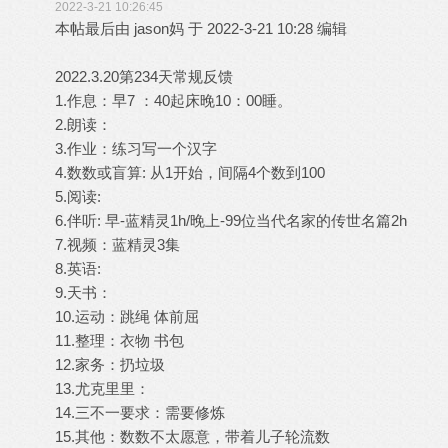
2022-3-21 10:26:45
本帖最后由 jason妈 于 2022-3-21 10:28 编辑
2022.3.20第234天常规反馈
1.作息：早7 ：40起床晚10：00睡。
2.朗读：
3.作业：练习写一个汉字
4.数数或盲算: 从1开始，间隔4个数到100
5.阅读:
6.伴听: 早-蓝精灵1h/晚上-99位当代名家的传世名篇2h
7.视频：蓝精灵3集
8.英语:
9.天书：
10.运动：跳绳 体前屈
11.整理：衣物 书包
12.家务：扔垃圾
13.尤克里里：
14.三不一要求：需要修炼
15.其他：数数不太愿意，带着儿子轮流数