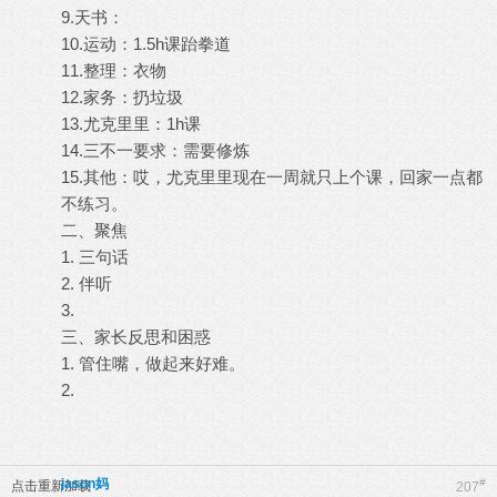
9.天书：
10.运动：1.5h课跆拳道
11.整理：衣物
12.家务：扔垃圾
13.尤克里里：1h课
14.三不一要求：需要修炼
15.其他：哎，尤克里里现在一周就只上个课，回家一点都
不练习。
二、聚焦
1. 三句话
2. 伴听
3.
三、家长反思和困惑
1. 管住嘴，做起来好难。
2.
jason妈
#
点击重新加载
207