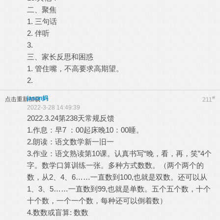
二、聚焦
1. 三句话
2. 伴听
3.
三、家长反思和困惑
1. 管住嘴，不高要求高期望。
2.
jason妈
#
点击重新加载
211
2022-3-28 14:49:39
2022.3.24第238天常规反馈
1.作息：早7 ：00起床晚10：00睡。
2.朗读：语文数学新一旧一
3.作业：语文熟读第10课。认真书写“晚，看，再，笑”4个
字。数学口算训练一张。多种方式数数。（两个两个的
数，从2、4、6……一直数到100,也就是双数。还可以从
1、3、5……一直数到99,也就是单数。五个五个数，十个
十个数，一个一个数，每种还可以倒着数）
4.数数或盲算: 数数