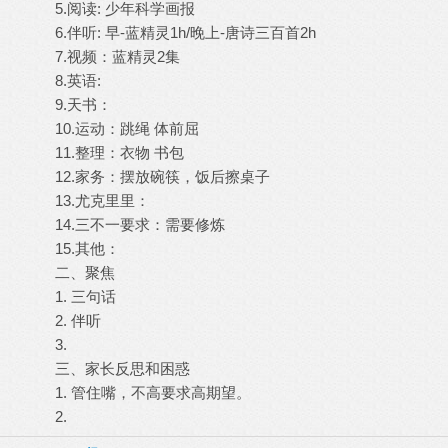
5.阅读: 少年科学画报
6.伴听: 早-蓝精灵1h/晚上-唐诗三百首2h
7.视频：蓝精灵2集
8.英语:
9.天书：
10.运动：跳绳 体前屈
11.整理：衣物 书包
12.家务：摆放碗筷，饭后擦桌子
13.尤克里里：
14.三不一要求：需要修炼
15.其他：
二、聚焦
1. 三句话
2. 伴听
3.
三、家长反思和困惑
1. 管住嘴，不高要求高期望。
2.