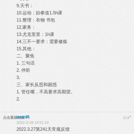
9.天书：
10.运动：跆拳道1.5h课
11.整理：衣物 书包
12.家务：
13.尤克里里：1h课
14.三不一要求：需要修炼
15.其他：
二、聚焦
1. 三句话
2. 伴听
3.
三、家长反思和困惑
1. 管住嘴，不高要求高期望。
2.
jason妈
#
点击重新加载
214
2022-3-28 14:51:14
2022.3.27第241天常规反馈