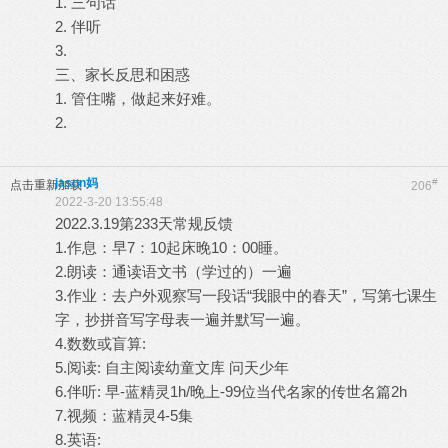
1. 三句话
2. 伴听
3.
三、家长反思和困惑
1. 管住嘴，做起来好难。
2.
jason妈
#
点击重新加载
206
2022-3-20 13:55:48
2022.3.19第233天常规反馈
1.作息：早7：10起床晚10：00睡。
2.朗读：通读语文书（学过的）一遍
3.作业：去户外观察写一段话“我眼中的春天”，写第七课生
字，抄拼音写字母表一遍并默写一遍。
4.数数或盲算:
5.阅读: 自主阅读幼童文库 问天少年
6.伴听: 早-蓝精灵1h/晚上-99位当代名家的传世名篇2h
7.视频：蓝精灵4-5集
8.英语: