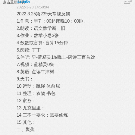
jason妈
#
点击重新加载
212
2022-3-28 14:50:04
2022.3.25第239天常规反馈
1.作息：早7 ：00起床晚10：00睡。
2.朗读：语文数学新一旧一
3.作业：数学小卷3张
4.数数或盲算: 盲算15分钟
5.阅读: 丁丁
6.伴听: 早-蓝精灵1h/晚上-唐诗三百首2h
7.视频：蓝精灵0集
8.英语: 点读牛津树
9.天书：
10.运动：跳绳 体前屈
11.整理：衣物 书包
12.家务：
13.尤克里里：
14.三不一要求：需要修炼
15.其他：
二、聚焦