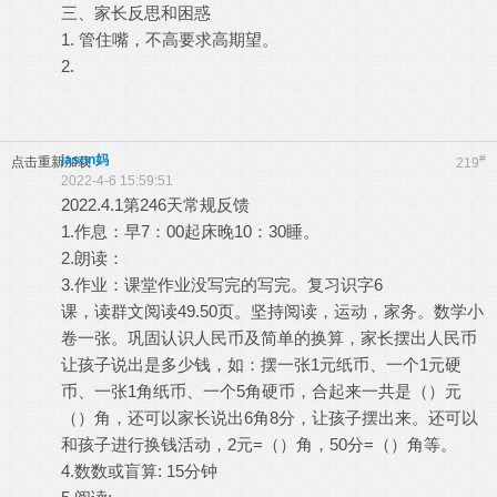
三、家长反思和困惑
1. 管住嘴，不高要求高期望。
2.
jason妈
#
点击重新加载
219
2022-4-6 15:59:51
2022.4.1第246天常规反馈
1.作息：早7：00起床晚10：30睡。
2.朗读：
3.作业：课堂作业没写完的写完。复习识字6
课，读群文阅读49.50页。坚持阅读，运动，家务。数学小
卷一张。巩固认识人民币及简单的换算，家长摆出人民币
让孩子说出是多少钱，如：摆一张1元纸币、一个1元硬
币、一张1角纸币、一个5角硬币，合起来一共是（）元
（）角，还可以家长说出6角8分，让孩子摆出来。还可以
和孩子进行换钱活动，2元=（）角，50分=（）角等。
4.数数或盲算: 15分钟