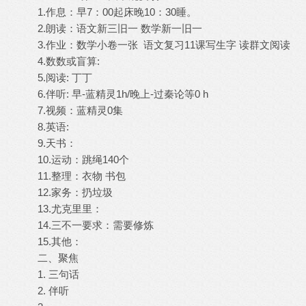
1.作息：早7：00起床晚10：30睡。
2.朗读：语文新三旧一 数学新一旧一
3.作业：数学小卷一张 语文复习11课写生字 读群文阅读
4.数数或盲算:
5.阅读: 丁丁
6.伴听: 早-蓝精灵1h/晚上-过秦论等0 h
7.视频：蓝精灵0集
8.英语:
9.天书：
10.运动：跳绳140个
11.整理：衣物 书包
12.家务：扔垃圾
13.尤克里里：
14.三不一要求：需要修炼
15.其他：
二、聚焦
1. 三句话
2. 伴听