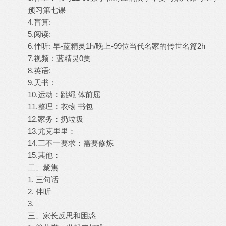
预习第七课
4.盲算:
5.阅读:
6.伴听: 早-蓝精灵1h/晚上-99位当代名家的传世名篇2h
7.视频：蓝精灵0集
8.英语:
9.天书：
10.运动：跳绳 体前屈
11.整理：衣物 书包
12.家务：扔垃圾
13.尤克里里：
14.三不一要求：需要修炼
15.其他：
二、聚焦
1. 三句话
2. 伴听
3.
三、家长反思和困惑