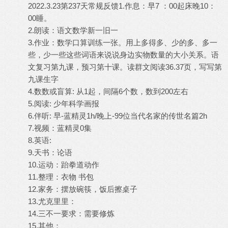
2022.3.23第237天常规反馈1.作息：早7 ：00起床晚10：
00睡。
2.朗读：语文数学新一旧一
3.作业：数学口算训练一张。用上多得多、少的多、多一
些，少一些这些词语来说说身边实物数量的大小关系。语
文复习第九课，预习第十课。读群文阅读36.37页，写写第
九课生字
4.数数或盲算: 从1起，间隔6个数，数到200左右
5.阅读: 少年科学画报
6.伴听: 早-蓝精灵1h/晚上-99位当代名家的传世名篇2h
7.视频：蓝精灵0集
8.英语:
9.天书：论语
10.运动：跆拳道动作
11.整理：衣物 书包
12.家务：摆放碗筷，饭后擦桌子
13.尤克里里：
14.三不一要求：需要修炼
15.其他：