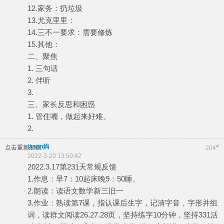
12.家务：扔垃圾
13.尤克里里：
14.三不一要求：需要修炼
15.其他：
二、聚焦
1. 三句话
2. 伴听
3.
三、家长反思和困惑
1. 管住嘴，做起来好难。
2.
jason妈
#
点击重新加载
204
2022-3-20 13:50:42
2022.3.17第231天常规反馈
1.作息：早7：10起床晚9：50睡。
2.朗读：读语文数学新三旧一
3.作业：熟读第7课，指认课后生字，记清字音，字形并组
词，读群文阅读26.27.28页，坚持练字10分钟，坚持331活