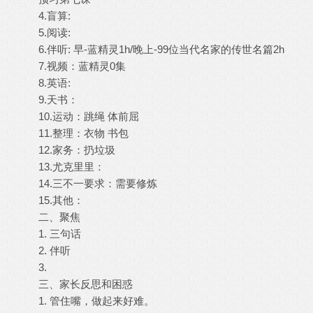
4.盲算:
5.阅读:
6.伴听: 早-蓝精灵1h/晚上-99位当代名家的传世名篇2h
7.视频：蓝精灵0集
8.英语:
9.天书：
10.运动：跳绳 体前屈
11.整理：衣物 书包
12.家务：扔垃圾
13.尤克里里：
14.三不一要求：需要修炼
15.其他：
二、聚焦
1. 三句话
2. 伴听
3.
三、家长反思和困惑
1. 管住嘴，做起来好难。