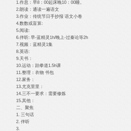
1.作息：早8：00起床晚10：00睡。
2.朗读：通读一遍语文
3.作业：传统节日手抄报 语文小卷
4.数数或盲算:
5.阅读:
6.伴听: 早-蓝精灵1h/晚上-过秦论等2h
7.视频：蓝精灵1集
8.英语:
9.天书：
10.运动：跆拳道1.5h课
11.整理：衣物 书包
12.家务：
13.尤克里里：
14.三不一要求：需要修炼
15.其他：
二、聚焦
1. 三句话
2. 伴听
3.