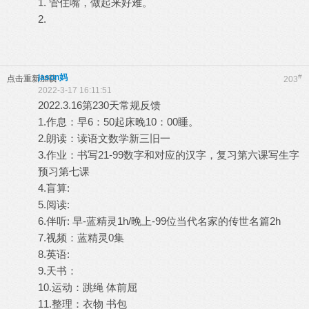
1. 管住嘴，做起来好难。
2.
jason妈
#
点击重新加载
203
2022-3-17 16:11:51
2022.3.16第230天常规反馈
1.作息：早6：50起床晚10：00睡。
2.朗读：读语文数学新三旧一
3.作业：书写21-99数字和对应的汉字，复习第六课写生字
预习第七课
4.盲算:
5.阅读:
6.伴听: 早-蓝精灵1h/晚上-99位当代名家的传世名篇2h
7.视频：蓝精灵0集
8.英语:
9.天书：
10.运动：跳绳 体前屈
11.整理：衣物 书包