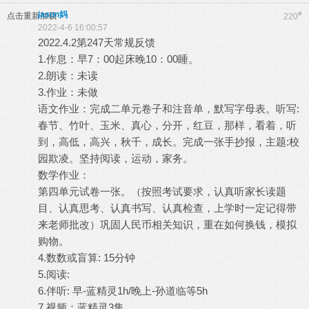
jason妈
#
点击重新加载
220
2022-4-6 16:00:57
2022.4.2第247天常规反馈
1.作息：早7：00起床晚10：00睡。
2.朗读：未读
3.作业：未做
语文作业：完成二单元卷子和注音单，默写字母表。听写:
春节、竹叶、玉米、真心，分开，红豆，那样，看着，听
到，高低，高兴，秋千，成长。完成一张手抄报，主题:校
园欺凌。坚持阅读，运动，家务。
数学作业：
第四单元试卷一张。（按照考试要求，认真听家长读题
目、认真思考、认真书写、认真检查，上学时一定记得带
来老师批改）巩固人民币相关知识，重在如何换钱，模拟
购物。
4.数数或盲算: 15分钟
5.阅读:
6.伴听: 早-蓝精灵1h/晚上-孙道临等5h
7.视频：蓝精灵3集