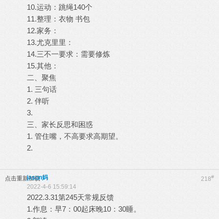
10.运动：跳绳140个
11.整理：衣物 书包
12.家务：
13.尤克里里：
14.三不一要求：需要修炼
15.其他：
二、聚焦
1. 三句话
2. 伴听
3.
三、家长反思和困惑
1. 管住嘴，不高要求高期望。
2.
jason妈
#
点击重新加载
218
2022-4-6 15:59:14
2022.3.31第245天常规反馈
1.作息：早7：00起床晚10：30睡。