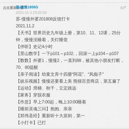
苏-慢慢1808G
#
点击重新加载
93
2021-11-2 23:25:50
苏-慢慢外婆201808反馈打卡
2021.11.2
【天书】世界历史九年级上册，第10、11、12课，25分
钟，慢慢没睡着，关灯睡觉
【伴听】史记4小时
【景山数学】一下p101～p102.，回滚一上p104～p107
【数数】外婆1，慢慢2，一直到88，被其他小朋友打断，
70、80提醒
【亲子阅读】幼童文库十四册“阿花”、“风痴子”
【娱乐视频】慢慢还要看上美 熊猫百货商店，第五遍了
【运动】滑梯、秋千，立定跳远
【家务】穿脱衣服
【作息】早上7:00起，晚上10:00睡着
【睡前灵魂三问】抱抱、亲亲
【郑伟圣经】重新听十大原则，第一
【小打卡】已打