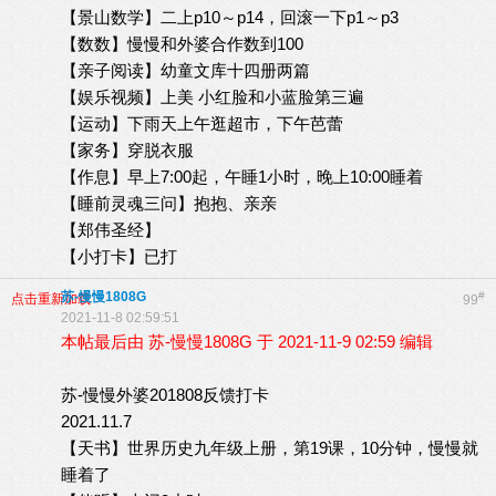
【景山数学】二上p10～p14，回滚一下p1～p3
【数数】慢慢和外婆合作数到100
【亲子阅读】幼童文库十四册两篇
【娱乐视频】上美 小红脸和小蓝脸第三遍
【运动】下雨天上午逛超市，下午芭蕾
【家务】穿脱衣服
【作息】早上7:00起，午睡1小时，晚上10:00睡着
【睡前灵魂三问】抱抱、亲亲
【郑伟圣经】
【小打卡】已打
苏-慢慢1808G
#
点击重新加载
99
2021-11-8 02:59:51
本帖最后由 苏-慢慢1808G 于 2021-11-9 02:59 编辑
苏-慢慢外婆201808反馈打卡
2021.11.7
【天书】世界历史九年级上册，第19课，10分钟，慢慢就
睡着了