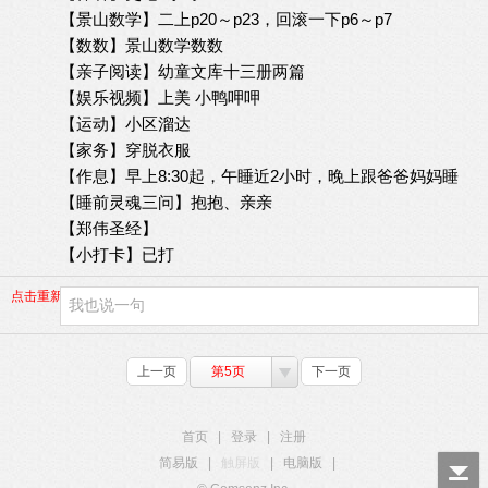
【景山数学】二上p20～p23，回滚一下p6～p7
【数数】景山数学数数
【亲子阅读】幼童文库十三册两篇
【娱乐视频】上美 小鸭呷呷
【运动】小区溜达
【家务】穿脱衣服
【作息】早上8:30起，午睡近2小时，晚上跟爸爸妈妈睡
【睡前灵魂三问】抱抱、亲亲
【郑伟圣经】
【小打卡】已打
点击重新加载
上一页
第5页
下一页
首页
|
登录
|
注册
简易版
|
触屏版
|
电脑版
|