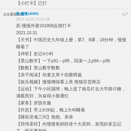
【小打卡】已打
苏-慢慢1808G
#
点击重新加载
91
2021-10-31 22:01:26
苏-慢慢外婆201808反馈打卡
2021.10.31
【天书】中国历史九年级上册，第7、8课，18分钟，慢慢
睡着了
【伴听】史记4小时
【景山数学】一下p91～p95，回滚一上p94～p96
【数数】景山数学数数
【亲子阅读】幼童文库十四册两篇
【娱乐视频】慢慢继续看上美 熊猫百货商店
【运动】下午小区踢球；晚上提了南瓜灯去大学路讨糖，
满载而归，兴奋得小脸通红
【家务】穿脱衣服
【作息】早上8:00起，晚上9:40睡着
【睡前灵魂三问】抱抱、亲亲
【郑伟圣经】向慢慢爸妈转述十大原则，发现好多忘记
了，明天重新听