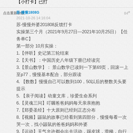
【小打卡】已打
苏-慢慢1808G
#
点击重新加载
84
2021-10-26 14:16:04
苏-慢慢外婆201808反馈打卡
实操第三个月（2021年9月27日—2021年10月25日）【任
务单C】
第一部分 10月实操：
1.【伴听】史记第三轮结束
2.【天书】：中国历史八年级下册已经读完
3.【景山数学】： 景山数学已读到一下第69页，回滚一上
至p77，慢慢基本配合，部分跟读
4. 【数数】慢慢自己可以数到100，50以后的整数关头要
提示
5. 【亲子阅读】幼童文库，珍爱生命系列
6.【灵魂三问】叮嘱爸爸妈妈每天亲亲抱抱
7.【郑委圣经】十大原则已经到正态分布
8.【视频】鼹鼠的故事已经看到第四部分，慢慢每看一次
哭一次，找小鼹鼠的爸爸妈妈和外婆
9.【运动】天气允许都会出去活动，踢皮球，滑梯，自行