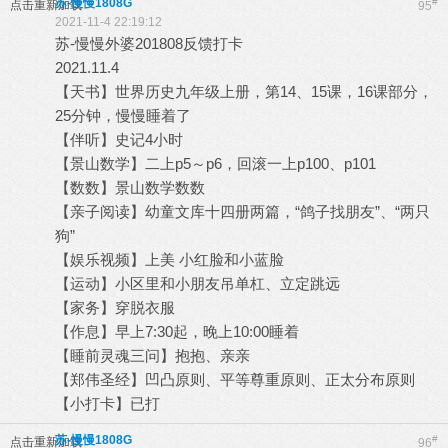
苏-慢慢1808G
#
点击重新加载
95
2021-11-4 22:19:12
苏-慢慢外婆201808反馈打卡
2021.11.4
【天书】世界历史九年级上册，第14、15课，16课部分，
25分钟，慢慢睡着了
【伴听】史记4小时
【景山数学】二上p5～p6，回滚一上p100、p101
【数数】景山数学数数
【亲子阅读】幼童文库十四册两篇，“鸽子找朋友”、“两只
狗”
【娱乐视频】上美 小红脸和小蓝脸
【运动】小区里和小朋友吊单杠、立定跳远
【家务】穿脱衣服
【作息】早上7:30起，晚上10:00睡着
【睡前灵魂三问】抱抱、亲亲
【郑伟圣经】凹凸原则、平等尊重原则、正太分布原则
【小打卡】已打
苏-慢慢1808G
#
点击重新加载
96