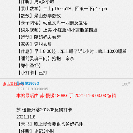
【伴听】史记3小时
【景山数学】二上p15～p19，回滚一下p4～p5
【数数】景山数学数数
【亲子阅读】幼童文库十四册反复读
【娱乐视频】上美 小红脸和小蓝脸第四遍
【运动】陪妈妈去看牙
【家务】穿脱衣服
【作息】早上8:00起，车上睡了近1小时，晚上10:00睡着
【睡前灵魂三问】抱抱、亲亲
【郑伟圣经】
【小打卡】已打
苏-慢慢1808G
#
点击重新加载
100
2021-11-9 03:00:05
本帖最后由 苏-慢慢1808G 于 2021-11-9 03:03 编辑
苏-慢慢外婆201808反馈打卡
2021.11.8
【天书】晚上慢慢要跟爸爸妈妈睡
【伴听】史记3小时