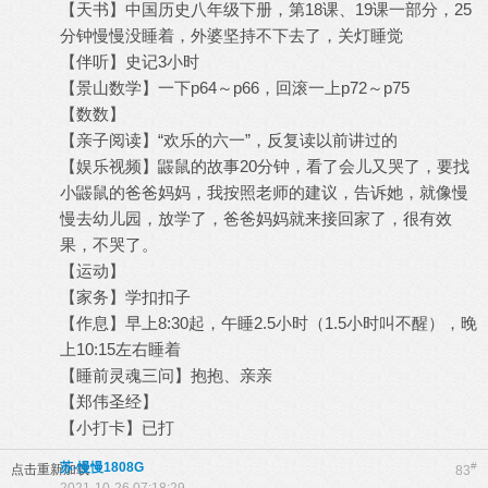
【天书】中国历史八年级下册，第18课、19课一部分，25
分钟慢慢没睡着，外婆坚持不下去了，关灯睡觉
【伴听】史记3小时
【景山数学】一下p64～p66，回滚一上p72～p75
【数数】
【亲子阅读】“欢乐的六一”，反复读以前讲过的
【娱乐视频】鼹鼠的故事20分钟，看了会儿又哭了，要找
小鼹鼠的爸爸妈妈，我按照老师的建议，告诉她，就像慢
慢去幼儿园，放学了，爸爸妈妈就来接回家了，很有效
果，不哭了。
【运动】
【家务】学扣扣子
【作息】早上8:30起，午睡2.5小时（1.5小时叫不醒），晚
上10:15左右睡着
【睡前灵魂三问】抱抱、亲亲
【郑伟圣经】
【小打卡】已打
苏-慢慢1808G
#
点击重新加载
83