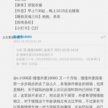
【家务】穿脱衣服
【作息】早上7:30起，晚上10:15左右睡着
【睡前灵魂三问】抱抱、亲亲
【郑伟圣经】
【小打卡】已打
苏-慢慢1808G
#
点击重新加载
87
2021-10-28 10:21:18
苏-慢慢1808G 发表于 2021-10-26 14:16
引用:
苏-慢慢外婆201808反馈打卡
实操第三个月（2021年9月27日—2021年10月25日）【任务单C】
第一部分 10月实 ...
@c小006苏-慢慢外婆1808G 又一个月啦，慢慢外婆跟着
群一步步稳步的走了这么久，各项操作都走的很稳，也算
是顺利。关于鼹鼠的故事上次日反馈时群内已经给了建
议，这里就不多说了。然后是关于展望，外婆希望慢慢能
独立，对于慢慢这个年龄谈独立有点过早啦，不过家长可
以带着慢慢先做一些力所能及的事情，比如扔垃圾，自己