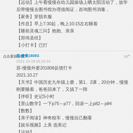
【运动】上午看慢慢在幼儿园操场上晒太阳活动了，放学
后带慢慢去图书馆办理借阅证，咨询图书消毒，
【家务】穿脱衣服
【作息】早上7:30起，晚上10:15左右睡着
【睡前灵魂三问】抱抱、亲亲
【郑伟圣经】
【小打卡】已打
苏-慢慢1808G
#
点击重新加载
86
2021-10-28 06:24:34
苏-慢慢外婆201808反馈打卡
2021.10.27
【天书】中国历史九年级上册，第1、2课，20分钟，慢慢
刚要睡着，爸爸回来了，又搞了一阵
【伴听】史记5小时
【景山数学】一下p75～p77，回滚一上p82～p84
【数数】
【亲子阅读】神奇校车，慢慢自己翻看
【娱乐视频】上美 选美记
【运动】