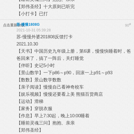
【郑伟圣经】十大原则已听完
【小打卡】已打
苏-慢慢1808G
#
点击重新加载
90
2021-10-31 05:39:28
苏-慢慢外婆201808反馈打卡
2021.10.30
【天书】中国历史九年级上册，第6课，慢慢快睡着时，爸
爸回来了，搞了一阵后，关灯睡觉
【伴听】史记5小时
【景山数学】一下p86～p90，回滚一上p91～p93
【数数】景山数学数数
【亲子阅读】慢慢自己看神奇校车
【娱乐视频】慢慢还要看上美 熊猫百货商店
【运动】滑梯
【家务】穿脱衣服
【作息】早上7:30起，晚上10:00睡着
【睡前灵魂三问】抱抱、亲亲
【郑伟圣经】