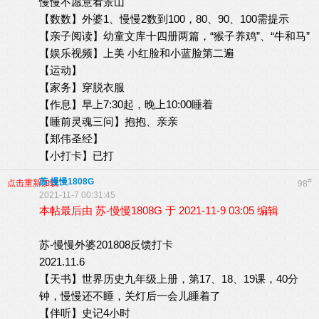
慢慢不愿意看景山
【数数】外婆1、慢慢2数到100，80、90、100需提示
【亲子阅读】幼童文库十四册两篇，“猴子养鸡”、“牛和马”
【娱乐视频】上美 小红脸和小蓝脸第二遍
【运动】
【家务】穿脱衣服
【作息】早上7:30起，晚上10:00睡着
【睡前灵魂三问】抱抱、亲亲
【郑伟圣经】
【小打卡】已打
苏-慢慢1808G
#
点击重新加载
98
2021-11-7 00:31:45
本帖最后由 苏-慢慢1808G 于 2021-11-9 03:05 编辑
苏-慢慢外婆201808反馈打卡
2021.11.6
【天书】世界历史九年级上册，第17、18、19课，40分
钟，慢慢还不睡，关灯后一会儿睡着了
【伴听】史记4小时