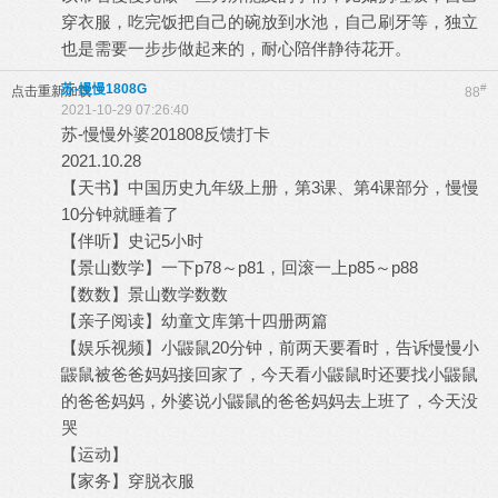
穿衣服，吃完饭把自己的碗放到水池，自己刷牙等，独立
也是需要一步步做起来的，耐心陪伴静待花开。
苏-慢慢1808G
#
点击重新加载
88
2021-10-29 07:26:40
苏-慢慢外婆201808反馈打卡
2021.10.28
【天书】中国历史九年级上册，第3课、第4课部分，慢慢
10分钟就睡着了
【伴听】史记5小时
【景山数学】一下p78～p81，回滚一上p85～p88
【数数】景山数学数数
【亲子阅读】幼童文库第十四册两篇
【娱乐视频】小鼹鼠20分钟，前两天要看时，告诉慢慢小
鼹鼠被爸爸妈妈接回家了，今天看小鼹鼠时还要找小鼹鼠
的爸爸妈妈，外婆说小鼹鼠的爸爸妈妈去上班了，今天没
哭
【运动】
【家务】穿脱衣服