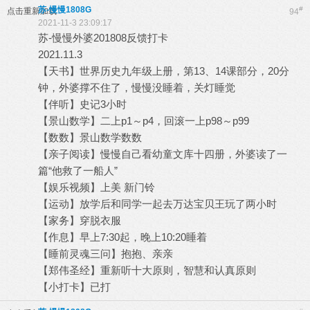
苏-慢慢1808G
#
点击重新加载
94
2021-11-3 23:09:17
苏-慢慢外婆201808反馈打卡
2021.11.3
【天书】世界历史九年级上册，第13、14课部分，20分
钟，外婆撑不住了，慢慢没睡着，关灯睡觉
【伴听】史记3小时
【景山数学】二上p1～p4，回滚一上p98～p99
【数数】景山数学数数
【亲子阅读】慢慢自己看幼童文库十四册，外婆读了一
篇“他救了一船人”
【娱乐视频】上美 新门铃
【运动】放学后和同学一起去万达宝贝王玩了两小时
【家务】穿脱衣服
【作息】早上7:30起，晚上10:20睡着
【睡前灵魂三问】抱抱、亲亲
【郑伟圣经】重新听十大原则，智慧和认真原则
【小打卡】已打