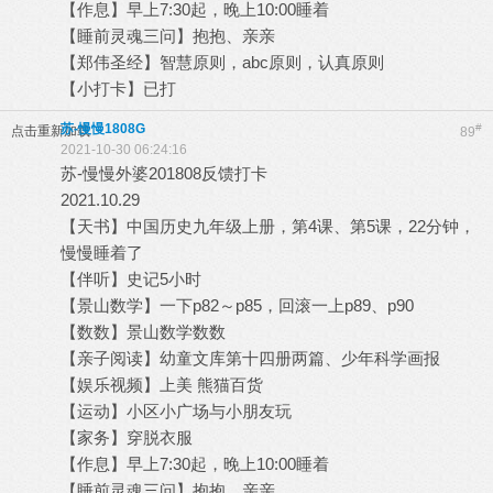
【作息】早上7:30起，晚上10:00睡着
【睡前灵魂三问】抱抱、亲亲
【郑伟圣经】智慧原则，abc原则，认真原则
【小打卡】已打
苏-慢慢1808G
#
点击重新加载
89
2021-10-30 06:24:16
苏-慢慢外婆201808反馈打卡
2021.10.29
【天书】中国历史九年级上册，第4课、第5课，22分钟，
慢慢睡着了
【伴听】史记5小时
【景山数学】一下p82～p85，回滚一上p89、p90
【数数】景山数学数数
【亲子阅读】幼童文库第十四册两篇、少年科学画报
【娱乐视频】上美 熊猫百货
【运动】小区小广场与小朋友玩
【家务】穿脱衣服
【作息】早上7:30起，晚上10:00睡着
【睡前灵魂三问】抱抱、亲亲