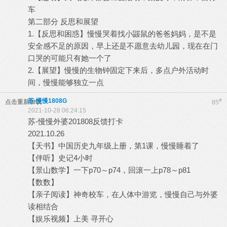
车
第二部分 反思和展望
1.【反思和困惑】慢慢哭着找小鼹鼠的爸爸妈妈，是不是
安全感不足的原因，早上还是不愿意去幼儿园，现在在门
口哭的可能只有她一个了
2.【展望】慢慢的生物钟固定下来后，多点户外活动时
间，慢慢能够独立一点
苏-慢慢1808G
#
点击重新加载
85
2021-10-28 06:24:15
苏-慢慢外婆201808反馈打卡
2021.10.26
【天书】中国历史九年级上册，第1课，慢慢睡着了
【伴听】史记4小时
【景山数学】一下p70～p74，回滚一上p78～p81
【数数】
【亲子阅读】神奇校车，在人体中游览，慢慢自己与外婆
读相结合
【娱乐视频】上美 寻开心