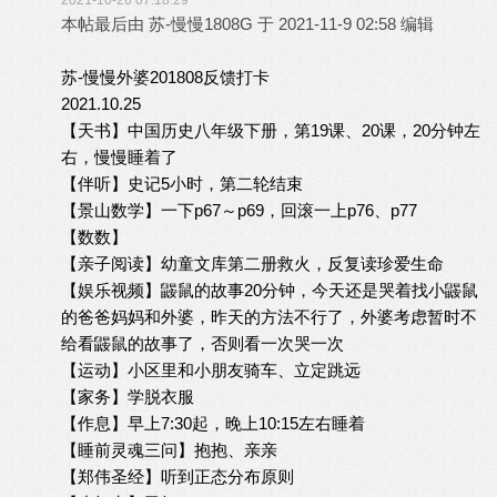
2021-10-26 07:18:29
本帖最后由 苏-慢慢1808G 于 2021-11-9 02:58 编辑
苏-慢慢外婆201808反馈打卡
2021.10.25
【天书】中国历史八年级下册，第19课、20课，20分钟左
右，慢慢睡着了
【伴听】史记5小时，第二轮结束
【景山数学】一下p67～p69，回滚一上p76、p77
【数数】
【亲子阅读】幼童文库第二册救火，反复读珍爱生命
【娱乐视频】鼹鼠的故事20分钟，今天还是哭着找小鼹鼠
的爸爸妈妈和外婆，昨天的方法不行了，外婆考虑暂时不
给看鼹鼠的故事了，否则看一次哭一次
【运动】小区里和小朋友骑车、立定跳远
【家务】学脱衣服
【作息】早上7:30起，晚上10:15左右睡着
【睡前灵魂三问】抱抱、亲亲
【郑伟圣经】听到正态分布原则