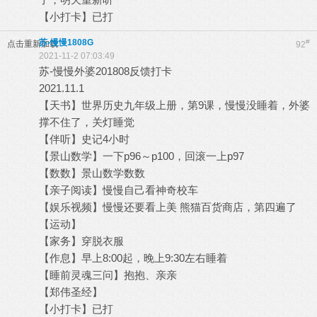
【小打卡】已打
苏-慢慢1808G
#
点击重新加载
92
2021-11-2 07:03:49
苏-慢慢外婆201808反馈打卡
2021.11.1
【天书】世界历史九年级上册，第9课，慢慢没睡着，外婆
撑不住了，关灯睡觉
【伴听】史记4小时
【景山数学】一下p96～p100，回滚一上p97
【数数】景山数学数数
【亲子阅读】慢慢自己看神奇校车
【娱乐视频】慢慢还要看上美 熊猫百货商店，第四遍了
【运动】
【家务】穿脱衣服
【作息】早上8:00起，晚上9:30左右睡着
【睡前灵魂三问】抱抱、亲亲
【郑伟圣经】
【小打卡】已打