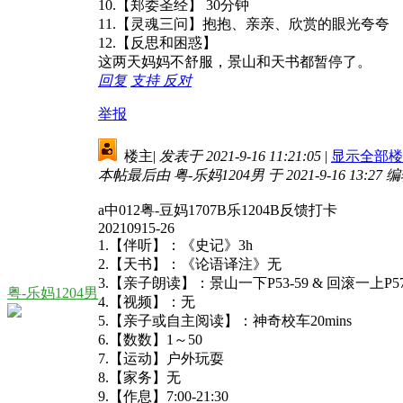
10.【郑委圣经】 30分钟
11.【灵魂三问】抱抱、亲亲、欣赏的眼光夸夸
12.【反思和困惑】
这两天妈妈不舒服，景山和天书都暂停了。
回复
支持
反对
举报
楼主
|
发表于 2021-9-16 11:21:05
|
显示全部楼
本帖最后由 粤-乐妈1204男 于 2021-9-16 13:27 
a中012粤-豆妈1707B乐1204B反馈打卡
20210915-26
1.【伴听】：《史记》3h
2.【天书】：《论语译注》无
3.【亲子朗读】：景山一下P53-59 & 回滚一上P57
粤-乐妈1204男
4.【视频】：无
5.【亲子或自主阅读】：神奇校车20mins
6.【数数】1～50
7.【运动】户外玩耍
8.【家务】无
9.【作息】7:00-21:30