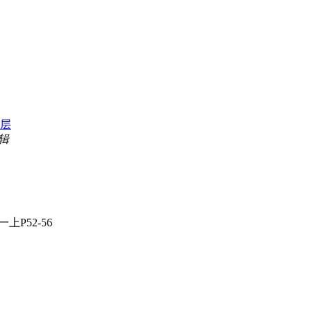
层
编辑
一上P52-56