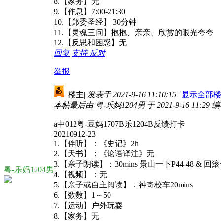
8.【家务】无
9.【作息】7:00-21:30
10.【郑委圣经】 30分钟
11.【灵魂三问】抱抱、亲亲、欣赏的眼光夸夸
12.【反思和困惑】无
回复
支持
反对
举报
楼主
|
发表于 2021-9-16 11:10:15
|
显示全部楼
本帖最后由 粤-乐妈1204男 于 2021-9-16 11:29 
a中012粤-豆妈1707B乐1204B反馈打卡
20210912-23
1.【伴听】：《史记》2h
2.【天书】：《论语译注》无
3.【亲子朗读】：30mins 景山一下P44-48 & 回滚
粤-乐妈1204男
4.【视频】：无
5.【亲子或自主阅读】：神奇校车20mins
6.【数数】1～50
7.【运动】户外玩耍
8.【家务】无