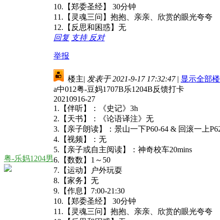
10.【郑委圣经】 30分钟
11.【灵魂三问】抱抱、亲亲、欣赏的眼光夸夸
12.【反思和困惑】无
回复
支持
反对
举报
楼主
|
发表于 2021-9-17 17:32:47
|
显示全部楼
a中012粤-豆妈1707B乐1204B反馈打卡
20210916-27
1.【伴听】：《史记》3h
2.【天书】：《论语译注》无
3.【亲子朗读】：景山一下P60-64 & 回滚一上P62
4.【视频】：无
5.【亲子或自主阅读】：神奇校车20mins
粤-乐妈1204男
6.【数数】1～50
7.【运动】户外玩耍
8.【家务】无
9.【作息】7:00-21:30
10.【郑委圣经】 30分钟
11.【灵魂三问】抱抱、亲亲、欣赏的眼光夸夸