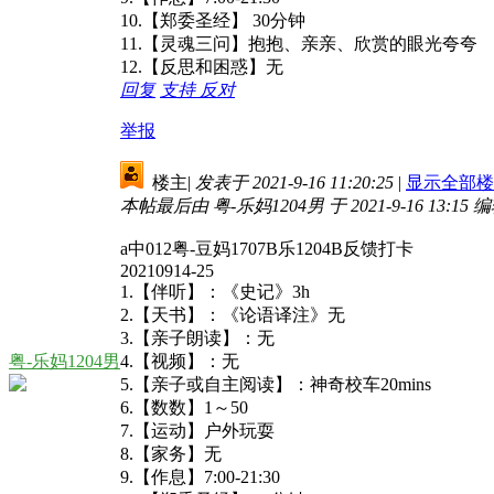
10.【郑委圣经】 30分钟
11.【灵魂三问】抱抱、亲亲、欣赏的眼光夸夸
12.【反思和困惑】无
回复
支持
反对
举报
楼主
|
发表于 2021-9-16 11:20:25
|
显示全部楼
本帖最后由 粤-乐妈1204男 于 2021-9-16 13:15 
a中012粤-豆妈1707B乐1204B反馈打卡
20210914-25
1.【伴听】：《史记》3h
2.【天书】：《论语译注》无
3.【亲子朗读】：无
粤-乐妈1204男
4.【视频】：无
5.【亲子或自主阅读】：神奇校车20mins
6.【数数】1～50
7.【运动】户外玩耍
8.【家务】无
9.【作息】7:00-21:30