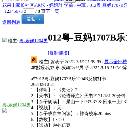
花果山家长社区
»
论坛
›
妈妈群-学前
›
中班
›
012粤-豆妈1707
1
2
3
4
5
6
7
8
/ 8 页
下一页
返回列表
012粤-豆妈1707B
楼主:
粤-乐妈1204男
[复制链接]
楼主
|
发表于 2021-9-16 11:09:05
|
显示全部楼
本帖最后由 粤-乐妈1204男 于 2021-9-16 11:18 
a中012粤-豆妈1707B乐1204B反馈打卡
20210910-21
1.【伴听】：《史记》2h
2.【天书】：《论语译注》天书P171-181 20分钟
3.【亲子朗读】：景山一下P33-37 & 回滚一上P33-3
粤-乐妈1204男
4.【视频】：无
5.【亲子或自主阅读】：神奇校车20mins
6.【数数】1～50
7.【运动】户外玩耍