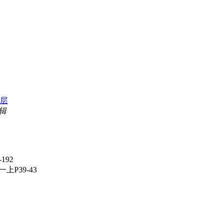
层
编辑
192
一上P39-43