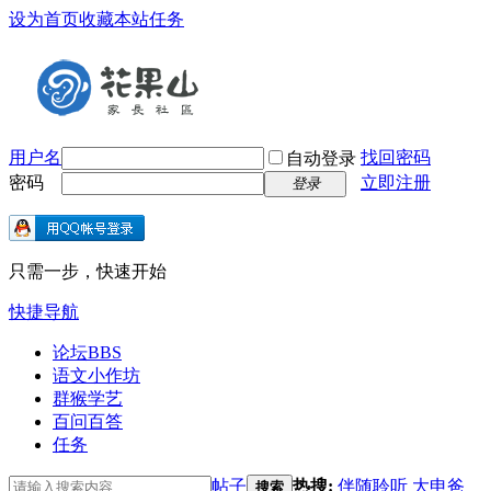
设为首页
收藏本站
任务
用户名
找回密码
自动登录
密码
立即注册
登录
只需一步，快速开始
快捷导航
论坛
BBS
语文小作坊
群猴学艺
百问百答
任务
帖子
热搜:
伴随聆听
大申爸
搜索