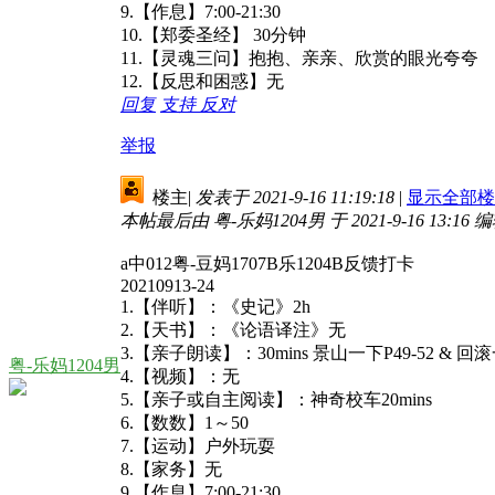
9.【作息】7:00-21:30
10.【郑委圣经】 30分钟
11.【灵魂三问】抱抱、亲亲、欣赏的眼光夸夸
12.【反思和困惑】无
回复
支持
反对
举报
楼主
|
发表于 2021-9-16 11:19:18
|
显示全部楼
本帖最后由 粤-乐妈1204男 于 2021-9-16 13:16 
a中012粤-豆妈1707B乐1204B反馈打卡
20210913-24
1.【伴听】：《史记》2h
2.【天书】：《论语译注》无
3.【亲子朗读】：30mins 景山一下P49-52 & 回滚
粤-乐妈1204男
4.【视频】：无
5.【亲子或自主阅读】：神奇校车20mins
6.【数数】1～50
7.【运动】户外玩耍
8.【家务】无
9.【作息】7:00-21:30