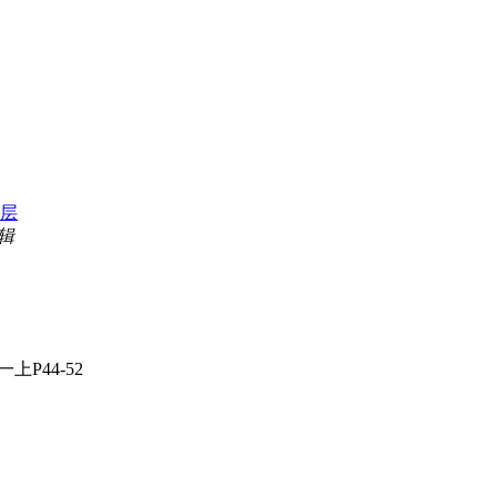
层
编辑
一上P44-52