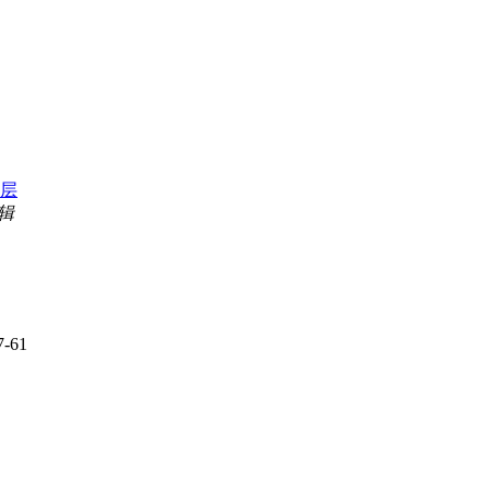
层
编辑
-61