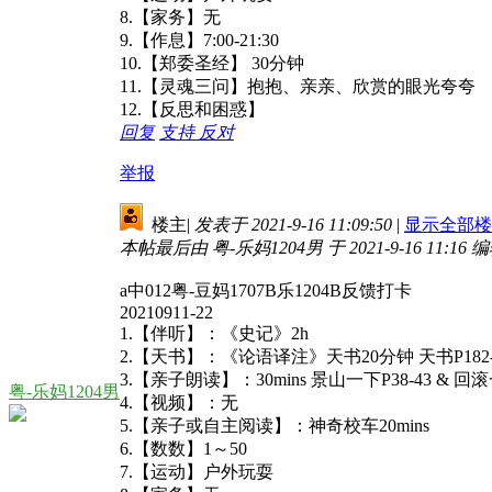
8.【家务】无
9.【作息】7:00-21:30
10.【郑委圣经】 30分钟
11.【灵魂三问】抱抱、亲亲、欣赏的眼光夸夸
12.【反思和困惑】
回复
支持
反对
举报
楼主
|
发表于 2021-9-16 11:09:50
|
显示全部楼
本帖最后由 粤-乐妈1204男 于 2021-9-16 11:16 
a中012粤-豆妈1707B乐1204B反馈打卡
20210911-22
1.【伴听】：《史记》2h
2.【天书】：《论语译注》天书20分钟 天书P182-
3.【亲子朗读】：30mins 景山一下P38-43 & 回滚
粤-乐妈1204男
4.【视频】：无
5.【亲子或自主阅读】：神奇校车20mins
6.【数数】1～50
7.【运动】户外玩耍