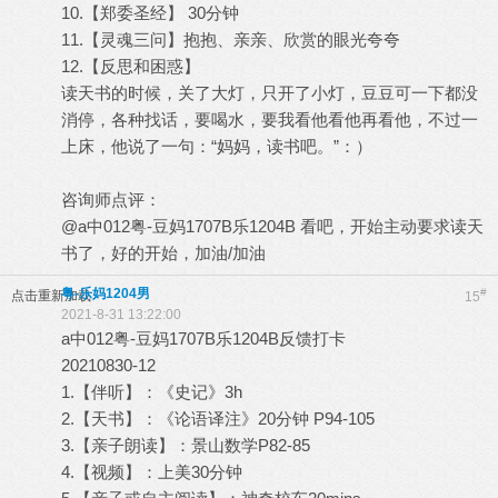
10.【郑委圣经】 30分钟
11.【灵魂三问】抱抱、亲亲、欣赏的眼光夸夸
12.【反思和困惑】
读天书的时候，关了大灯，只开了小灯，豆豆可一下都没
消停，各种找话，要喝水，要我看他看他再看他，不过一
上床，他说了一句：“妈妈，读书吧。”：）
咨询师点评：
@a中012粤-豆妈1707B乐1204B 看吧，开始主动要求读天
书了，好的开始，加油/加油
粤-乐妈1204男
#
点击重新加载
15
2021-8-31 13:22:00
a中012粤-豆妈1707B乐1204B反馈打卡
20210830-12
1.【伴听】：《史记》3h
2.【天书】：《论语译注》20分钟 P94-105
3.【亲子朗读】：景山数学P82-85
4.【视频】：上美30分钟