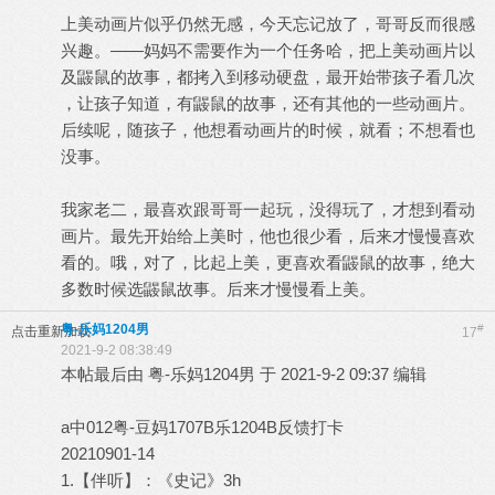
上美动画片似乎仍然无感，今天忘记放了，哥哥反而很感
兴趣。——妈妈不需要作为一个任务哈，把上美动画片以
及鼹鼠的故事，都拷入到移动硬盘，最开始带孩子看几次
，让孩子知道，有鼹鼠的故事，还有其他的一些动画片。
后续呢，随孩子，他想看动画片的时候，就看；不想看也
没事。
我家老二，最喜欢跟哥哥一起玩，没得玩了，才想到看动
画片。最先开始给上美时，他也很少看，后来才慢慢喜欢
看的。哦，对了，比起上美，更喜欢看鼹鼠的故事，绝大
多数时候选鼹鼠故事。后来才慢慢看上美。
粤-乐妈1204男
#
点击重新加载
17
2021-9-2 08:38:49
本帖最后由 粤-乐妈1204男 于 2021-9-2 09:37 编辑
a中012粤-豆妈1707B乐1204B反馈打卡
20210901-14
1.【伴听】：《史记》3h