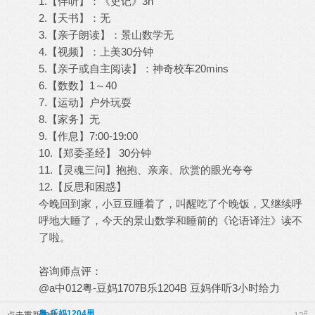
1.【伴听】：《史记》3h
2.【天书】：无
3.【亲子朗读】：景山数学无
4.【视频】：上美30分钟
5.【亲子或自主阅读】：神奇校车20mins
6.【数数】1～40
7.【运动】户外玩耍
8.【家务】无
9.【作息】7:00-19:00
10.【郑委圣经】 30分钟
11.【灵魂三问】抱抱、亲亲、欣赏的眼光夸夸
12.【反思和困惑】
今晚回到家，小豆豆睡着了，叫醒吃了个晚饭，又继续呼
呼地大睡了，今天的景山数学和睡前的《论语译注》读不
了啦。
咨询师点评：
@a中012粤-豆妈1707B乐1204B 豆妈伴听3小时给力
粤-乐妈1204男
#