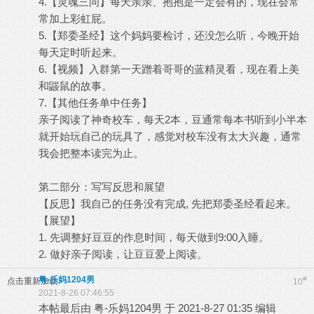
4.【灵魂三问】每天亲亲、抱抱是一定会有的，现在会常
常加上彩虹屁。
5.【郑委圣经】这个妈妈要检讨，还没怎么听，今晚开始
每天定时听起来。
6.【视频】入群第一天蹭着哥哥的蓝精灵看，现在看上美
和鼹鼠的故事。
7.【其他任务单中任务】
亲子阅读了神奇校车，每天2本，豆通常每本书听到小半本
就开始玩自己的玩具了，感觉对校车没有太大兴趣，通常
我会把整本读完为止。
第二部分：写写反思和展望
【反思】我自己的任务没有完成, 先把郑委圣经看起来。
【展望】
1. 先调整好豆豆的作息时间，每天做到9:00入睡。
2. 做好亲子阅读，让豆豆爱上阅读。
粤-乐妈1204男
#
点击重新加载
10
2021-8-26 07:46:55
本帖最后由 粤-乐妈1204男 于 2021-8-27 01:35 编辑