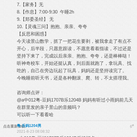
7.【家务】无
8.【作息】7:00-9:30 午睡2h
9.【郑委圣经】 无
10.【灵魂三问】抱抱、亲亲、夸夸
【反思和困惑】
今天读景山数学，抓了一把花生要剥，被我拿走了有点不
开心，后半段，只愿意跟读，不愿意看着指读，不过还是
坚持下来了，完成以后亲亲、抱抱、夸夸，还是棒棒哒！
听神奇校车，开始还挺认真，到后面就跑了，拿玩具、找
吃的，自己在旁边玩起了玩具，妈妈还是坚持读完了。
今晚睡前听天书，还是各种翻滚、爬、转，不太搭理我。
咨询师点评：
@a中012粤-豆妈1707B乐1204B 妈妈有听过小雨妈前几天
在群里发的亲子景山的音频吗？
可以听一下看看哈
粤-乐妈1204男
#
点击重新加载
6
2021-8-23 08:08:32