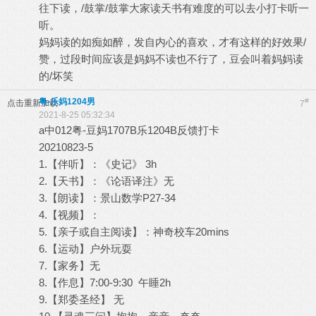
往下读，/鼓掌/鼓掌大家读天书有难度的可以去小打卡听一
听。
妈妈读的如痴如醉，发自内心的喜欢，才有这样的好效果/
赞，过段时间应该是妈妈不读也不行了，豆会叫着妈妈读
的/坏笑
粤-乐妈1204男
#
点击重新加载
7
2021-8-25 05:32:34
a中012粤-豆妈1707B乐1204B反馈打卡
20210823-5
1.【伴听】：《史记》 3h
2.【天书】：《论语译注》无
3.【朗读】：景山数学P27-34
4.【视频】：
5.【亲子或自主阅读】：神奇校车20mins
6.【运动】户外玩耍
7.【家务】无
8.【作息】7:00-9:30 午睡2h
9.【郑委圣经】 无