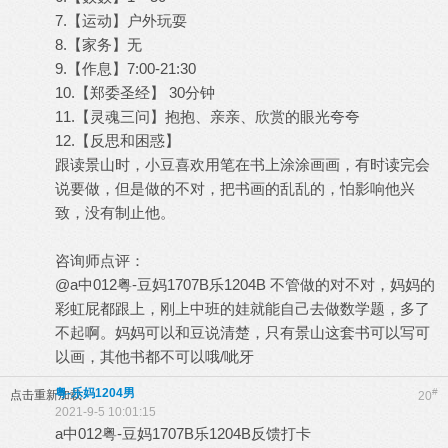
7.【运动】户外玩耍
8.【家务】无
9.【作息】7:00-21:30
10.【郑委圣经】 30分钟
11.【灵魂三问】抱抱、亲亲、欣赏的眼光夸夸
12.【反思和困惑】
跟读景山时，小豆喜欢用笔在书上涂涂画画，有时读完会
说要做，但是做的不对，把书画的乱乱的，怕影响他兴
致，没有制止他。
咨询师点评：
@a中012粤-豆妈1707B乐1204B 不管做的对不对，妈妈的
彩虹屁都跟上，刚上中班的娃就能自己去做数学题，多了
不起啊。妈妈可以和豆说清楚，只有景山这套书可以写可
以画，其他书都不可以哦/呲牙
粤-乐妈1204男
#
点击重新加载
20
2021-9-5 10:01:15
a中012粤-豆妈1707B乐1204B反馈打卡