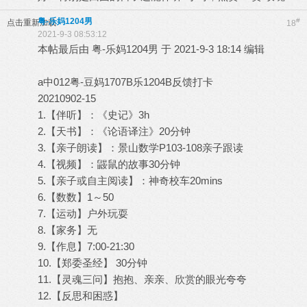
粤-乐妈1204男
#
点击重新加载
18
2021-9-3 08:53:12
本帖最后由 粤-乐妈1204男 于 2021-9-3 18:14 编辑
a中012粤-豆妈1707B乐1204B反馈打卡
20210902-15
1.【伴听】：《史记》3h
2.【天书】：《论语译注》20分钟
3.【亲子朗读】：景山数学P103-108亲子跟读
4.【视频】：鼹鼠的故事30分钟
5.【亲子或自主阅读】：神奇校车20mins
6.【数数】1～50
7.【运动】户外玩耍
8.【家务】无
9.【作息】7:00-21:30
10.【郑委圣经】 30分钟
11.【灵魂三问】抱抱、亲亲、欣赏的眼光夸夸
12.【反思和困惑】