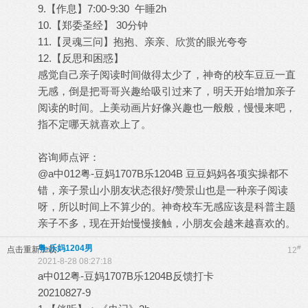
9.【作息】7:00-9:30 午睡2h
10.【郑委圣经】 30分钟
11.【灵魂三问】抱抱、亲亲、欣赏的眼光夸夸
12.【反思和困惑】
感觉自己亲子阅读时间做得太少了，神奇的校车豆豆一直
无感，倒是把哥哥兴趣给吸引过来了，明天开始增加亲子
阅读的时间。上美动画片好像兴趣也一般般，慢慢来吧，
指不定哪天就喜欢上了。
咨询师点评：
@a中012粤-豆妈1707B乐1204B 豆豆妈妈各项实操都不
错，亲子景山小朋友状态很好/赞景山也是一种亲子阅读
呀，所以时间上不算少的。神奇校车无感应该是科普主题
亲子不多，现在开始慢慢接触，小朋友会越来越喜欢的。
粤-乐妈1204男
#
点击重新加载
12
2021-8-28 08:27:18
a中012粤-豆妈1707B乐1204B反馈打卡
20210827-9