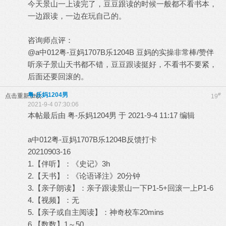
今天景山一上读完了，豆豆跟读的时候一般都不看书本，
一边跟读，一边在玩自己的。
咨询师点评：
@a中012粤-豆妈1707B乐1204B 豆妈的实操非常棒/赞伴
听亲子景山天书都不错，豆豆跟读挺好，不看书不要紧，
后面还要回滚的。
粤-乐妈1204男
#
点击重新加载
19
2021-9-4 07:30:06
本帖最后由 粤-乐妈1204男 于 2021-9-4 11:17 编辑
a中012粤-豆妈1707B乐1204B反馈打卡
20210903-16
1.【伴听】：《史记》3h
2.【天书】：《论语译注》20分钟
3.【亲子朗读】：亲子跟读景山一下P1-5+回滚一上P1-6
4.【视频】：无
5.【亲子或自主阅读】：神奇校车20mins
6.【数数】1～50