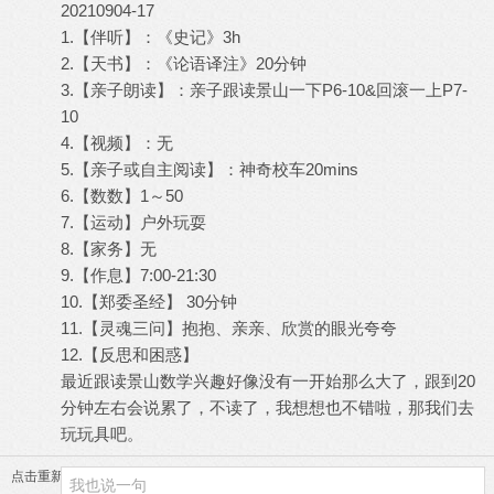
20210904-17
1.【伴听】：《史记》3h
2.【天书】：《论语译注》20分钟
3.【亲子朗读】：亲子跟读景山一下P6-10&回滚一上P7-
10
4.【视频】：无
5.【亲子或自主阅读】：神奇校车20mins
6.【数数】1～50
7.【运动】户外玩耍
8.【家务】无
9.【作息】7:00-21:30
10.【郑委圣经】 30分钟
11.【灵魂三问】抱抱、亲亲、欣赏的眼光夸夸
12.【反思和困惑】
最近跟读景山数学兴趣好像没有一开始那么大了，跟到20
分钟左右会说累了，不读了，我想想也不错啦，那我们去
玩玩具吧。
点击重新加载