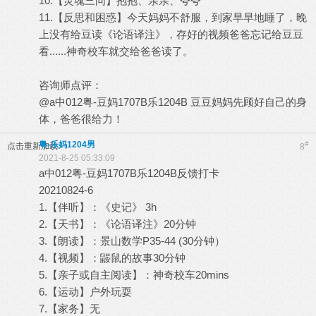
10.【灵魂三问】抱抱、亲亲、夸夸
11.【反思和困惑】今天妈妈不舒服，到家早早地睡了，晚
上没有给豆读《论语译注》，存好的视频爸爸忘记给豆豆
看......神奇校车就交给爸爸读了。
咨询师点评：
@a中012粤-豆妈1707B乐1204B 豆豆妈妈先顾好自己的身
体，爸爸很给力！
粤-乐妈1204男
#
点击重新加载
8
2021-8-25 05:33:09
a中012粤-豆妈1707B乐1204B反馈打卡
20210824-6
1.【伴听】：《史记》 3h
2.【天书】：《论语译注》20分钟
3.【朗读】：景山数学P35-44 (30分钟）
4.【视频】：鼹鼠的故事30分钟
5.【亲子或自主阅读】：神奇校车20mins
6.【运动】户外玩耍
7.【家务】无