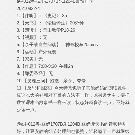
a中012粤-豆妈1707B乐1204B反馈打卡
20210822-4
1.【伴听】：《史记》 3h
2.【天书】：《论语译注》20分钟
3.【朗读】：景山数学P18-26
4.【视频】：无
5.【亲子或自主阅读】：神奇校车20mins
6.【运动】户外玩耍
7.【家务】无
8.【作息】7:00-9:30 午睡2h
9.【郑委圣经】 无
10.【灵魂三问】抱抱、亲亲、夸夸
11.【反思和困惑】今天特意也听了其他妈妈的朗读数学，
豆这么大的娃和对哥哥的方法不一样，以兴趣为主，要把
数学课本当故事书一样来读，状态好就多读一点，不好就
少读一点。
@a中012粤-豆妈1707B乐1204B 豆妈读天书的音频特别
好，让豆安静的细节处理的也很赞，轻轻嘘了一声就继续