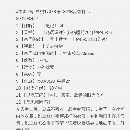
a中012粤-豆妈1707B乐1204B反馈打卡
20210825-7
1.【伴听】：《史记》 3h
2.【天书】：《论语译注》妈妈睡前20分钟P45-56
3.【亲子朗读】：景山数学一上P45-53 (30分钟）
4.【视频】：上美30分钟
5.【亲子或自主阅读】：神奇校车20mins
6.【数数】1～40
7.【运动】户外玩耍
8.【家务】无
9.【作息】7:00-9:30 午睡2h
10.【郑委圣经】 30分钟
11.【灵魂三问】抱抱、亲亲、欣赏的眼光夸夸
12.【反思和困惑】
今天看上美，豆说不喜欢，想看看蓝精灵，看了一会小和
尚的衣服，说豆豆也要穿那样的衣服，看到动画里面用弓
箭，说豆豆怎么没有弓箭？说着说着还委屈地红了眼，好
无语啊……