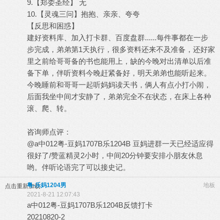
9.【郑委圣经】 无
10.【灵魂三问】抱抱、亲亲、夸夸
【反思和困惑】
建好资料库、加入打卡群、百度盘群......每件事都在一步
步完成，弟弟第1天执行，很多资料还来不及准备，还好家
里之前给哥哥备的书也能用上，缺的今晚对出清单以后准
备下单，伴听资料今晚赶紧备好，明天弟弟也能听起来。
今晚睡前和哥哥一起听妈妈读天书，俩人有点小打小闹，
后面我坐中间才安静了，弟弟完全不在状态，在床上各种
滚、爬、转。
咨询师点评：
@a中012粤-豆妈1707B乐1204B 豆妈进群一天已经适应得
很好了/赞蓝精灵2小时，中间20分钟要安排小朋友休息
哟。伴听论语完了可以接史记。
粤-乐妈1204男
地板
点击重新加载
2021-8-21 12:07:43
a中012粤-豆妈1707B乐1204B反馈打卡
20210820-2