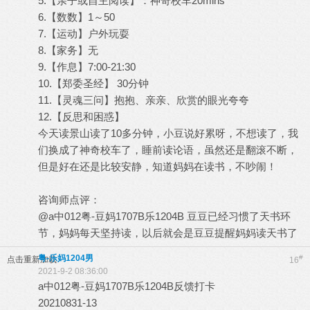
5.【亲子或自主阅读】：神奇校车20mins
6.【数数】1～50
7.【运动】户外玩耍
8.【家务】无
9.【作息】7:00-21:30
10.【郑委圣经】 30分钟
11.【灵魂三问】抱抱、亲亲、欣赏的眼光夸夸
12.【反思和困惑】
今天读景山读了10多分钟，小豆说好累呀，不想读了，我
们换成了神奇校车了，睡前读论语，虽然还是翻滚不断，
但是好在还是比较安静，知道妈妈在读书，不吵闹！
咨询师点评：
@a中012粤-豆妈1707B乐1204B 豆豆已经习惯了天书环
节，妈妈每天坚持读，以后就会是豆豆提醒妈妈读天书了
粤-乐妈1204男
#
点击重新加载
16
2021-9-2 08:36:00
a中012粤-豆妈1707B乐1204B反馈打卡
20210831-13