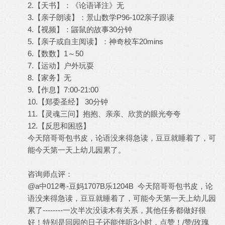
2.【天书】：《论语译注》无
3.【亲子朗读】：景山数学P96-102亲子跟读
4.【视频】：鼹鼠的故事30分钟
5.【亲子或自主阅读】：神奇校车20mins
6.【数数】1～50
7.【运动】户外玩耍
8.【家务】无
9.【作息】7:00-21:00
10.【郑委圣经】 30分钟
11.【灵魂三问】抱抱、亲亲、欣赏的眼光夸夸
12.【反思和困惑】
今天陪哥哥包书皮，论语没来得急读，豆豆就睡着了，可
能今天第一天上幼儿园累了。
咨询师点评：
@a中012粤-豆妈1707B乐1204B 今天陪哥哥包书皮，论
语没来得急读，豆豆就睡着了，可能今天第一天上幼儿园
累了--------一次半次没读木有关系，其他任务都做好很
好！特别是回园的日子还能伴听3小时，点赞！/赞/玫瑰