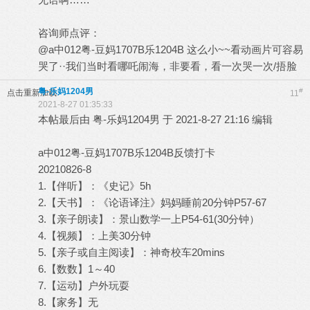
咨询师点评：
@a中012粤-豆妈1707B乐1204B 这么小~~看动画片可容易
哭了··我们当时看哪吒闹海，非要看，看一次哭一次/捂脸
粤-乐妈1204男
#
点击重新加载
11
2021-8-27 01:35:33
本帖最后由 粤-乐妈1204男 于 2021-8-27 21:16 编辑
a中012粤-豆妈1707B乐1204B反馈打卡
20210826-8
1.【伴听】：《史记》5h
2.【天书】：《论语译注》妈妈睡前20分钟P57-67
3.【亲子朗读】：景山数学一上P54-61(30分钟）
4.【视频】：上美30分钟
5.【亲子或自主阅读】：神奇校车20mins
6.【数数】1～40
7.【运动】户外玩耍
8.【家务】无