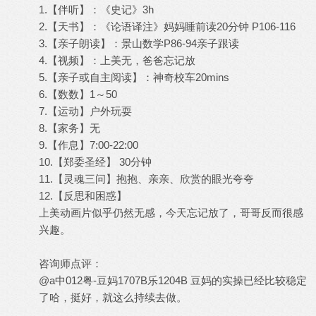
1.【伴听】：《史记》3h
2.【天书】：《论语译注》妈妈睡前读20分钟 P106-116
3.【亲子朗读】：景山数学P86-94亲子跟读
4.【视频】：上美无，爸爸忘记放
5.【亲子或自主阅读】：神奇校车20mins
6.【数数】1～50
7.【运动】户外玩耍
8.【家务】无
9.【作息】7:00-22:00
10.【郑委圣经】 30分钟
11.【灵魂三问】抱抱、亲亲、欣赏的眼光夸夸
12.【反思和困惑】
上美动画片似乎仍然无感，今天忘记放了，哥哥反而很感
兴趣。
咨询师点评：
@a中012粤-豆妈1707B乐1204B 豆妈的实操已经比较稳定
了哈，挺好，就这么持续去做。