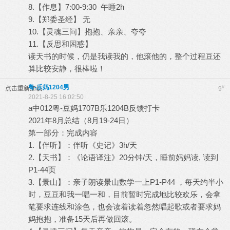
8.【作息】7:00-9:30 午睡2h
9.【郑委圣经】 无
10.【灵魂三问】抱抱、亲亲、夸夸
11.【反思和困惑】
读天书的时候，仍是我读我的，他滚他的，整个过程豆还
算比较安静，很棒啦！
粤-乐妈1204男
#
点击重新加载
9
2021-8-25 16:02:50
a中012粤-豆妈1707B乐1204B反馈打卡
2021年8月总结（8月19-24日）
第一部分：完成内容
1.【伴听】：伴听《史记》3h/天
2.【天书】：《论语译注》20分钟/天，睡前妈妈读, 读到
P1-44页
3.【景山】：亲子朗读景山数学一上P1-P44 ，每天约半小
时，豆豆和我一唱一和，目前暂时完成地比较欢乐，会拿
笔要求连线和涂色，也会读着读着忽然唱起歌或者要求妈
妈抱抱，准备15天后再做回滚。