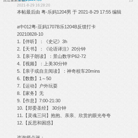
点击重新加载
13
2021-8-29 16:28:20
本帖最后由 粤-乐妈1204男 于 2021-8-29 17:55 编辑
a中012粤-豆妈1707B乐1204B反馈打卡
20210828-10
1.【伴听】：《史记》3h
2.【天书】：《论语译注》20分钟
3.【亲子朗读】：景山数学P62-72
4.【视频】：上美30分钟
5.【亲子或自主阅读】：神奇校车20mins
6.【数数】1～50
7.【运动】户外玩耍
8.【家务】无
9.【作息】7:00-21:30
10.【郑委圣经】 30分钟
11.【灵魂三问】抱抱、亲亲、欣赏的眼光夸夸
12.【反思和困惑】
咨询师点评：