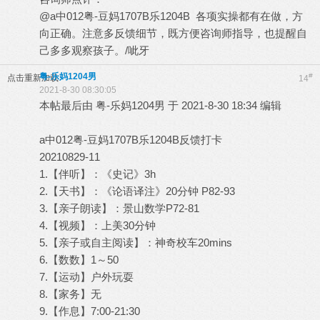
@a中012粤-豆妈1707B乐1204B 各项实操都有在做，方
向正确。注意多反馈细节，既方便咨询师指导，也提醒自
己多多观察孩子。/呲牙
粤-乐妈1204男
#
点击重新加载
14
2021-8-30 08:30:05
本帖最后由 粤-乐妈1204男 于 2021-8-30 18:34 编辑
a中012粤-豆妈1707B乐1204B反馈打卡
20210829-11
1.【伴听】：《史记》3h
2.【天书】：《论语译注》20分钟 P82-93
3.【亲子朗读】：景山数学P72-81
4.【视频】：上美30分钟
5.【亲子或自主阅读】：神奇校车20mins
6.【数数】1～50
7.【运动】户外玩耍
8.【家务】无
9.【作息】7:00-21:30