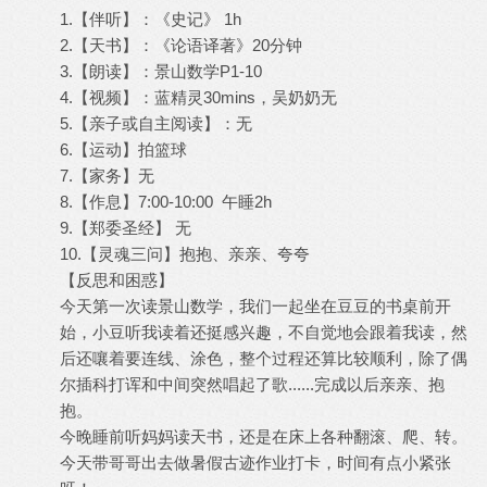
1.【伴听】：《史记》 1h
2.【天书】：《论语译著》20分钟
3.【朗读】：景山数学P1-10
4.【视频】：蓝精灵30mins，吴奶奶无
5.【亲子或自主阅读】：无
6.【运动】拍篮球
7.【家务】无
8.【作息】7:00-10:00 午睡2h
9.【郑委圣经】 无
10.【灵魂三问】抱抱、亲亲、夸夸
【反思和困惑】
今天第一次读景山数学，我们一起坐在豆豆的书桌前开
始，小豆听我读着还挺感兴趣，不自觉地会跟着我读，然
后还嚷着要连线、涂色，整个过程还算比较顺利，除了偶
尔插科打诨和中间突然唱起了歌......完成以后亲亲、抱
抱。
今晚睡前听妈妈读天书，还是在床上各种翻滚、爬、转。
今天带哥哥出去做暑假古迹作业打卡，时间有点小紧张