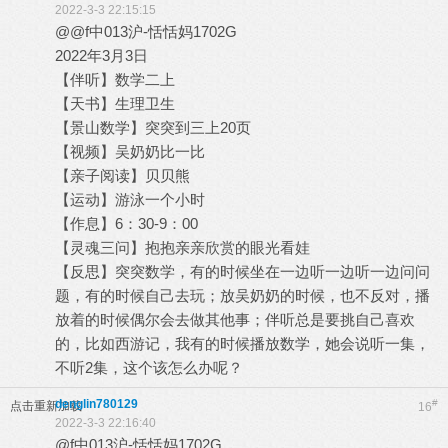
2022-3-3 22:15:15
@@f中013沪-恬恬妈1702G
2022年3月3日
【伴听】数学二上
【天书】生理卫生
【景山数学】突突到三上20页
【视频】吴奶奶比一比
【亲子阅读】贝贝熊
【运动】游泳一个小时
【作息】6：30-9：00
【灵魂三问】抱抱亲亲欣赏的眼光看娃
【反思】突突数学，有的时候坐在一边听一边听一边问问
题，有的时候自己去玩；放吴奶奶的时候，也不反对，播
放着的时候偶尔会去做其他事；伴听总是要挑自己喜欢
的，比如西游记，我有的时候播放数学，她会说听一集，
不听2集，这个该怎么办呢？
denglin780129
#
点击重新加载
16
2022-3-3 22:16:40
@f中013沪-恬恬妈1702G