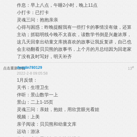
作息：早上八点，午睡2小时，晚上11点
小打卡：已打卡
灵魂三问：抱抱亲亲
心得与困惑：昨晚提醒我有一些打卡的事情没有做，还算
主动；抓聪明线今晚不太喜欢，读数学书倒是兴趣浓厚，
这几天回拿出幼童文库挑喜欢的故事让我反复讲，自己也
会主动翻看贝贝熊的故事书，上个月的月总结因为回老家
了没有及时写好，明天补齐
denglin780129
#
点击重新加载
13
2022-2-8 09:05:58
1月反馈：
天书：生理卫生
伴听：景山数学一上
景山：二上1-15页
灵魂三问：亲娃，抱娃，用欣赏眼光看娃
视频：上美
亲子阅读：贝贝熊和幼童文库
运动：游泳