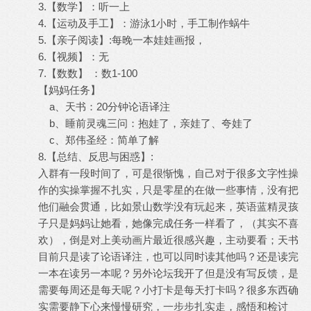
3.【数学】：听一上
4.【运动及手工】：游泳1小时，手工制作蜗牛
5.【亲子阅读】:每晚一本娃娃画报，
6.【视频】：无
7.【数数】 ：数1-100
【妈妈任务】
a、天书：20分钟论语译注
b、睡前灵魂三问：抱娃了，亲娃了、夸娃了
c、郑伟圣经：简单了解
8.【总结、反思与困惑】:
入群有一段时间了，可是很惭愧，自己对于很多文字性操
作的实操掌握不扎实，只是零星的在做一些事情，没有把
他们融会贯通，比如景山数学没有玩起来，英语蓝精灵孩
子只是妈妈让她看，她像完成任务一样看了，（其实不喜
欢），倒是对上美动画片最近很感兴趣，主动要看；天书
目前只是读了论语译注，也可以同时读其他吗？还是读完
一本在读另一本呢？另外论坛我开了但是没有写反馈，是
需要每周还是每天呢？小打卡是每天打卡吗？很多东西确
实需要静下心来慢慢研究，一步步扎实走，感悟和检讨