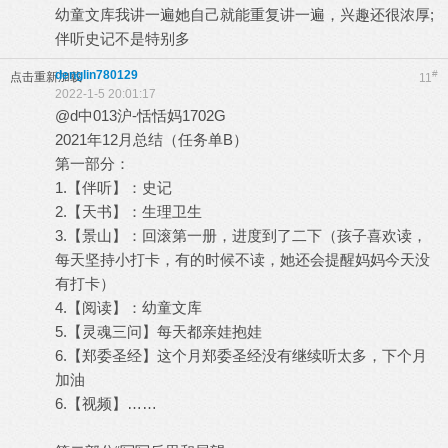
幼童文库我讲一遍她自己就能重复讲一遍，兴趣还很浓厚;
伴听史记不是特别多
denglin780129
#
点击重新加载
11
2022-1-5 20:01:17
@d中013沪-恬恬妈1702G
2021年12月总结（任务单B）
第一部分：
1.【伴听】：史记
2.【天书】：生理卫生
3.【景山】：回滚第一册，进度到了二下（孩子喜欢读，
每天坚持小打卡，有的时候不读，她还会提醒妈妈今天没
有打卡）
4.【阅读】：幼童文库
5.【灵魂三问】每天都亲娃抱娃
6.【郑委圣经】这个月郑委圣经没有继续听太多，下个月
加油
6.【视频】……