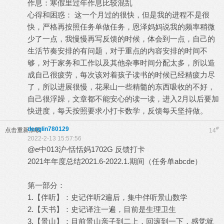
作息：寒假里过年作息比较混乱
心得和困惑： 这一个月过的很快，但是我的进程不是很
快，严格再按照任务单做任务，恩泽妈妈说我的频率稍微
少了一点，我慢慢再写反馈的时候，体会到一点，自己的
生活节奏安排的有问题，对于重点的内容安排的时间不
够，对于家务和工作以及其他杂事时间分配太多，所以造
成自己很疲劳，每次该对着孩子读书的时候已经精疲力尽
了，所以进展很慢，花果山一些精髓的东西吸收的不好，
自己很浮躁，文章都不能安心的读一读，进入2月以后要加
快进度，每天按照要求小打卡数学，反馈每天坚持做。
denglin780129
#
点击重新加载
14
2022-2-13 15:57:56
@e中013沪-恬恬妈1702G 反馈打卡
2021年年度总结2021.6-2022.1.期间（任务单abcde）
第一部分：
1.【伴听】：史记伴听2遍后，集中伴听景山数学
2.【天书】：史记译注一遍，目前是生理卫生
3.【景山】：目前景山亲子到二上，回滚到一下，感觉就