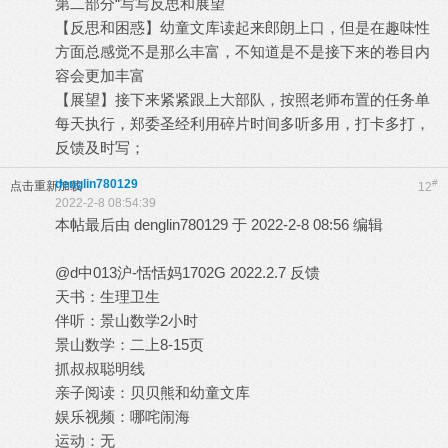
第二部分“写写反思和展望
【反思和困惑】幼童文库读起来郎朗上口，但是在趣味性
方面总感觉不是那么丰富，不知道是不是接下来的卷目内
容会更加丰富
【展望】接下来紧紧跟上大部队，按照老师布置的任务单
每天执行，郑委圣经利用碎片时间多听多用，打卡多打，
反馈及时写；
denglin780129
#
点击重新加载
12
2022-2-8 08:54:39
本帖最后由 denglin780129 于 2022-2-8 08:56 编辑
@d中013沪-恬恬妈1702G 2022.2.7 反馈
天书：生理卫生
伴听：景山数学2小时
景山数学：二上8-15页
抓叔叔聪明线
亲子阅读：贝贝熊和幼童文库
娱乐视频：哪咤闹海
运动：无