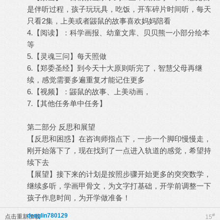
是伴听过程，孩子玩玩具，吃饭，开车碎片时间听，每天
只看2集，上美或者鼹鼠的故事喜欢妈妈陪看
4.【阅读】：科学画报、幼童文库、贝贝熊一小部分绘本
等
5.【灵魂三问】每天照做
6.【郑委圣经】到今天十大原则听完了，智慧父母再继
续，感觉需要多遍重复才能记住更多
6.【视频】：鼹鼠的故事、上美动画，
7.【其他任务单中任务】
第二部分 反思和展望
【反思和困惑】在咨询师指点下，一步一个脚印慢慢走，
刚开始落下了，现在找到了一点进入轨道的感觉，希望持
续下去
【展望】接下来的计划是按照步骤开始更多的突突数学，
继续多听，学画甲骨文，为文字打基础，开学前调整一下
孩子作息时间，为开学做准备！
denglin780129
#
点击重新加载
15