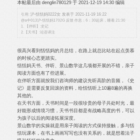
本帖最后由 denglin780129 于 2021-12-19 14:30 编辑
沪-恬恬妈0222女 发表于 2021-11-19 16:22
引用:
@a中013沪-恬恬妈1702G 反馈 作息：6：30起床，睡着 21:30
1. 【伴听】:史记
2.【天书】:论语译注
很高兴看到恬恬妈的月总结，在路上就总比站在起点羡慕
的时候心态更踏实。
恬恬妈天书、伴听、景山数学这几项都开展的不错，亲子
阅读方面也有了些进展。
在伴听方面就按我们咨询师的建议先听高阶的音频，《史
记》是需要反复回滚的资料，给恬恬听上10遍8遍的再换
其他的。
在天书方面，天书时间是一段很珍贵的母子共处时光，最
好能形成情境习惯，天书书目都是有战略高度的书，可以
为孩子以后的阅读拓展深度。
景山数学的实操就是用亲子阅读的方式保持接触，多与恬
恬玩课本，在书上画画写写也没有关系的，就是想着法子