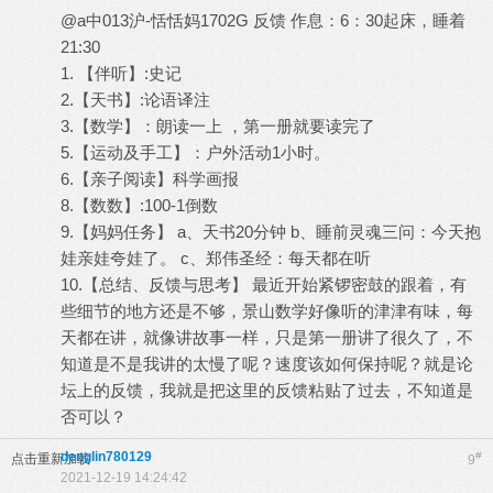
@a中013沪-恬恬妈1702G 反馈 作息：6：30起床，睡着
21:30
1. 【伴听】:史记
2.【天书】:论语译注
3.【数学】：朗读一上 ，第一册就要读完了
5.【运动及手工】：户外活动1小时。
6.【亲子阅读】科学画报
8.【数数】:100-1倒数
9.【妈妈任务】 a、天书20分钟 b、睡前灵魂三问：今天抱
娃亲娃夸娃了。 c、郑伟圣经：每天都在听
10.【总结、反馈与思考】 最近开始紧锣密鼓的跟着，有
些细节的地方还是不够，景山数学好像听的津津有味，每
天都在讲，就像讲故事一样，只是第一册讲了很久了，不
知道是不是我讲的太慢了呢？速度该如何保持呢？就是论
坛上的反馈，我就是把这里的反馈粘贴了过去，不知道是
否可以？
denglin780129
#
点击重新加载
9
2021-12-19 14:24:42