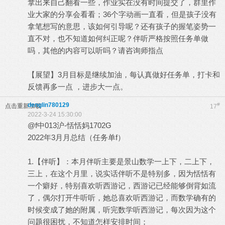
拿出来自己翻看一些，作业实在没有时间提交了，群里作
业大家的分享会看看；36个字动画一直看，但是孩子没有
拿笔想写的意思，该如何引导呢？还有孩子的握笔姿势一
直不对，也不知道如何纠正呢？伴听严格按照任务单做
吗，其他的内容可以听吗？请咨询师指点
【展望】3月目标是继续加油，每认真做好任务单，打卡和
反馈再多一点 ，进步大一点。
denglin780129
#
点击重新加载
17
2022-3-24 15:30:00
@f中013沪-恬恬妈1702G
2022年3月月总结（任务单f）
1.【伴听】：本月伴听主要是景山数学一上下，二上下，
三上，在这个月里，说实话伴听不是特别多，因为恬恬有
一个癖好，特别喜欢听西游记，西游记已经能够倒背如流
了，偶尔打开牛听听，她总喜欢听西游记，而数学确有的
时候变成了她的附属，听完数学听西游记，每次因为这个
问题很困扰，不知道怎样安排时间；