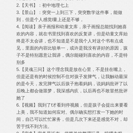
2.【天书】：初中地理七上
3.【景山】：突突一上到三下，突突数学这件事，能做
到，但是个人感觉l量上还是不够，
4.【阅读】亲子画报和幼童文库，亲子画报总能找到她喜
欢的内容，就在书里找到喜欢的反复讲，但是幼童文库始
终是不太会讲，也不知道是不是我个人对这个书有点成
见，里面的内容比较单一，或许是我没有讲好的原因，孩
子不是特别愿意让我讲，偶尔能碰到喜欢的内容，不是特
别多
5.【灵魂三问】这个理念我是放在心里，不是挂在嘴上，
但是还是有的时候控制不住对孩子发脾气，让我触动最深
的是今天，发完脾气以后孩子抱着妈妈，说妈妈批评了以
后晚上都会做噩梦，我深感内疚，以后再也不敢冒然批评
她了
6.【视频】我到了f才看到停视频，但是孩子会提出来要看
上美，我不知道如何应对。偶尔确实想打发一下她的时
间，自己可以忙忙家务，但是几次下来还是感觉不对，却
苦于找不到方法。