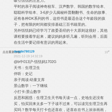
吸引恬恬的注意力。
平时的亲子阅读神奇校车、汉声数学、韩国的数学绘本、
聪聪科学绘本、3-6岁少儿揭秘科普翻翻书、生命的故事、
还有各种DK系列的书，这些书是最适合这个年龄段的孩
子，把有限的时间都安排基础三百书籍里的。
另外恬恬妈已经学习了政委圣经的十大原则这很好，其他
课程要接着学起来，建议妈妈多听几遍，听到会用，后面
在生活中要记得有意识的用起来。
denglin780129
#
点击重新加载
10
2021-12-19 14:32:19
@b中013沪-恬恬妈1702G
天书：生理卫生
伴听：史记
亲子阅读:幼童文库
景山数学：一下继续
小打卡:景山数学
反思和困惑：生理卫生天书每天读一点，史地生还没有
买，怕买回来太多一下子读不过来，可以读完生理卫生再
买吗？数学每天打卡也还喜欢，还喜欢在书上涂涂画画，