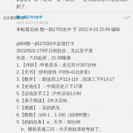
奶了。
赣一妈1703女中
#
点击重新加载
65
2021-9-23 15:48:06
本帖最后由 赣一妈1703女中 于 2021-9-23 15:49 编辑
g004赣一妈1703G中反馈打卡
20210922-179不日积跬步，无以至千里
作息：7:10起床，21:30睡着
1. 【伴听】:申爸音乐；史记共计357分钟
2.【天书】:伊利亚特 P399-412(录音)
3.【数学】：朗读四上P113-119，回滚三下P13-17
4.【史地生】：中国历史八下17课
5.【运动及手工】:户外活动1小时
6.【亲子阅读】:DK大百科
7.【视频】：吴奶奶无
8.【数数】:100-1，1-100（拍球时数）
9.【妈妈任务】a、天书：30分钟
b、睡前灵魂三问：今天抱娃亲娃夸娃了。