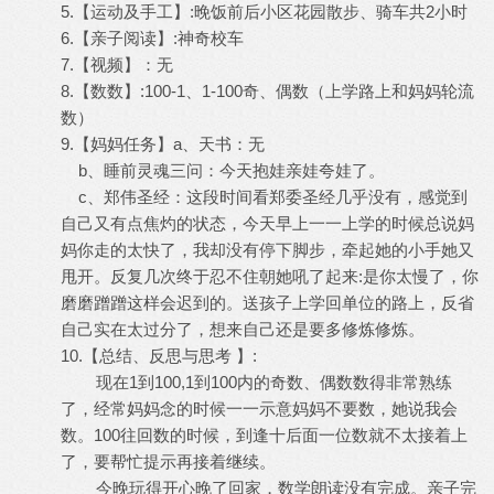
5.【运动及手工】:晚饭前后小区花园散步、骑车共2小时
6.【亲子阅读】:神奇校车
7.【视频】：无
8.【数数】:100-1、1-100奇、偶数（上学路上和妈妈轮流
数）
9.【妈妈任务】a、天书：无
b、睡前灵魂三问：今天抱娃亲娃夸娃了。
c、郑伟圣经：这段时间看郑委圣经几乎没有，感觉到
自己又有点焦灼的状态，今天早上一一上学的时候总说妈
妈你走的太快了，我却没有停下脚步，牵起她的小手她又
甩开。反复几次终于忍不住朝她吼了起来:是你太慢了，你
磨磨蹭蹭这样会迟到的。送孩子上学回单位的路上，反省
自己实在太过分了，想来自己还是要多修炼修炼。
10.【总结、反思与思考 】:
现在1到100,1到100内的奇数、偶数数得非常熟练
了，经常妈妈念的时候一一示意妈妈不要数，她说我会
数。100往回数的时候，到逢十后面一位数就不太接着上
了，要帮忙提示再接着继续。
今晚玩得开心晚了回家，数学朗读没有完成。亲子完