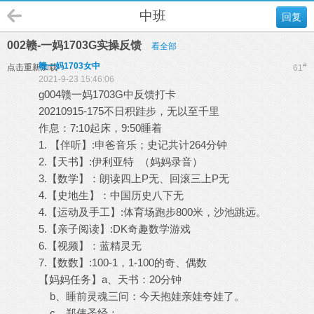
中班
回复
002赣-一妈1703G实操反馈
看全部
赣一妈1703女中
#
点击重新加载
61
2021-9-23 15:46:06
g004赣一妈1703G中反馈打卡
20210915-175不日积跬步，无以至千里
作息：7:10起床，9:50睡着
1. 【伴听】:申爸音乐；史记共计264分钟
2.【天书】:伊利亚特 （妈妈录音）
3.【数学】：朗读四上P无、回滚三上P无
4.【史地生】：中国历史八下无
4.【运动及手工】:体育场跑步800米，沙池跳远。
5.【亲子阅读】:DK奇趣数学游戏
6.【视频】：蓝精灵无
7.【数数】:100-1，1-100的奇、偶数
【妈妈任务】a、天书：20分钟
b、睡前灵魂三问：今天抱娃亲娃夸娃了。
c、郑伟圣经：