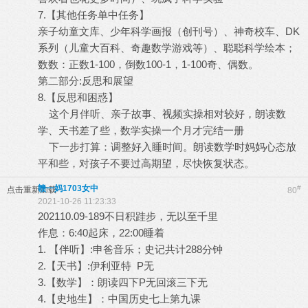
7.【其他任务单中任务】
亲子幼童文库、少年科学画报（创刊号）、神奇校车、DK
系列（儿童大百科、奇趣数学游戏等）、聪聪科学绘本；
数数：正数1-100，倒数100-1，1-100奇、偶数。
第二部分:反思和展望
8.【反思和困惑】
这个月伴听、亲子故事、视频实操相对较好，朗读数
学、天书差了些，数学实操一个月才完结一册
下一步打算：调整好入睡时间。朗读数学时妈妈心态放
平和些，对孩子不要过高期望，尽快恢复状态。
赣一妈1703女中
#
点击重新加载
80
2021-10-26 11:23:33
202110.09-189不日积跬步，无以至千里
作息：6:40起床，22:00睡着
1. 【伴听】:申爸音乐；史记共计288分钟
2.【天书】:伊利亚特 P无
3.【数学】：朗读四下P无回滚三下无
4.【史地生】：中国历史七上第九课