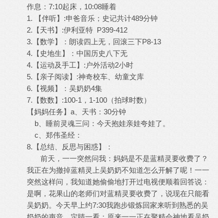
作息：7:10起床，10:08睡着
1. 【伴听】:申爸音乐；史记共计489分钟
2.【天书】:伊利亚特 P399-412
3.【数学】：朗读四上无，回滚三下P8-13
4.【史地生】：中国历史八下无
4.【运动及手工】:户外活动2小时
5.【亲子阅读】:神奇校车、幼童文库
6.【视频】：吴奶奶4集
7.【数数】:100-1，1-100（拍球时数）
【妈妈任务】a、天书：30分钟
b、睡前灵魂三问：今天抱娃亲娃夸娃了。
c、郑伟圣经：
8.【总结、反思与困惑】：
前天，一一突然问我：妈妈是不是蓝精灵要收费了？
我正在为撤掉蓝精灵上吴奶奶不知道怎么开解了呢！一一
突然这样问，我知道她偷偷地打开过电视便顺着回答说：
是啊，花果山的老师们对蓝精灵要收费了，说现在只能看
吴奶奶。今天早上约7:30我跑步锻炼回家来听到熟悉的吴
奶奶的声音，定睛一看：原来一一正在聚精会神地看吴奶