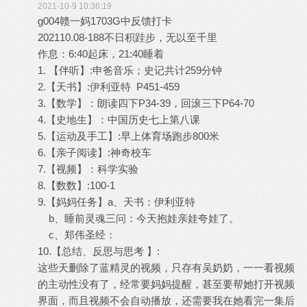
2021-10-9 10:36:19
g004赣一妈1703G中反馈打卡
202110.08-188不日积跬步，无以至千里
作息：6:40起床，21:40睡着
1. 【伴听】:申爸音乐；史记共计259分钟
2.【天书】:伊利亚特 P451-459
3.【数学】：朗读四下P34-39，回滚三下P64-70
4.【史地生】：中国历史七上第八课
5.【运动及手工】:早上体育场跑步800米
6.【亲子阅读】:神奇校车
7.【视频】：科学实验
8.【数数】:100-1
9.【妈妈任务】a、天书：伊利亚特
b、睡前灵魂三问：今天抱娃亲娃夸娃了。
c、郑伟圣经：
10.【总结、反思与思考 】:
这些天删除了蓝精灵的视频，只存有吴奶奶，一一看视频
的主动性没有了，经常要妈妈提醒，甚至要帮她打开视频
界面，而且视频不会自动播放，还需要我在她看完一集后