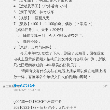
4.【史地生】：中国历史八下第16课
4.【运动及手工】:户外活动1小时
5.【亲子阅读】:神奇校车
6.【视频】：蓝精灵无
7.【数数】:100-1，1-100的奇、偶数（上学路上）
【妈妈任务】a、天书：20分钟
b、睡前灵魂三问：今天抱娃亲娃夸娃了。
c、郑伟圣经：
8.【总结、反思与困惑】：
今天中午把U盘拨了下来，删除了蓝精灵，因在我家
电视上显示的视频未按拷贝的文件夹内容顺序排列，所以
只把已经朗读过的1-4年级吴奶奶拷贝了 。
请问有没有什么办法在电视上播放可以像在电脑上播
放一样，有显示各个年级文件夹的视频内容吗？
赣一妈1703女中
#
点击重新加载
64
2021-9-23 15:47:38
g004赣一妈1703G中反馈打卡
20210921-178不日积跬步，无以至千里