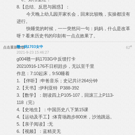
8.【总结、反思与困惑】：
今天晚上幼儿园开家长会，回来比较晚，实操都没有
进行。
快睡觉的时候，一一突然问一句：妈妈，什么是改革
呀？看来历史书的印刻有一点点效果了。
赣一妈1703女中
#
点击重新加载
62
2021-9-23 15:46:27
g004赣一妈1703G中反馈打卡
20210916-176不日积跬步，无以至千里
作息：7:10起床，9:50睡着
1. 【伴听】:申爸音乐；史记共计264分钟
2.【天书】:伊利亚特 P388-392
3.【数学】：朗读四上P105-107，回滚三上P113-
118（完）
4.【史地生】：中国历史八下第15课
4.【运动及手工】:体育场跑步800米，沙池跳远。
5.【亲子阅读】:无
6.【视频】：蓝精灵无