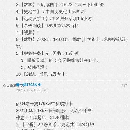
3.【数学】：朗读四下P16-23,回滚三下P40-42
4.【史地生】：中国历史七上第四课
5.【运动及手工】:小区户外活动1.5小时
6.【亲子阅读】:DK儿童艺术百科
7.【视频】：
8.【数数】:100-1，1-100奇、偶数(上学路上，和妈妈轮流
数)
9.【妈妈任务】a、天书：15分钟
b、睡前灵魂三问：今天抱娃亲娃夸娃了。
c、郑伟圣经：
10.【总结、反思与思考 】:
赣一妈1703女中
#
点击重新加载
73
2021-10-9 10:35:30
g004赣一妈1703G中反馈打卡
202110.01-186不日积跬步，无以至千里
作息：7:10起床，21:40睡着
1. 【伴听】:申爸音乐；史记共计324分钟