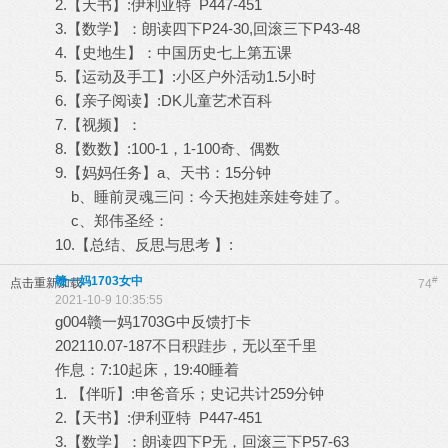
2.【天书】:伊利亚特 P447-451
3.【数学】：朗读四下P24-30,回滚三下P43-48
4.【史地生】：中国历史七上第五课
5.【运动及手工】:小区户外活动1.5小时
6.【亲子阅读】:DK儿童艺术百科
7.【视频】：
8.【数数】:100-1，1-100奇、偶数
9.【妈妈任务】a、天书：15分钟
b、睡前灵魂三问：今天抱娃亲娃夸娃了。
c、郑伟圣经：
10.【总结、反思与思考 】:
赣一妈1703女中
#
点击重新加载
74
2021-10-9 10:35:55
g004赣一妈1703G中反馈打卡
202110.07-187不日积跬步，无以至千里
作息：7:10起床，19:40睡着
1. 【伴听】:申爸音乐；史记共计259分钟
2.【天书】:伊利亚特 P447-451
3.【数学】：朗读四下P无，回滚三下P57-63