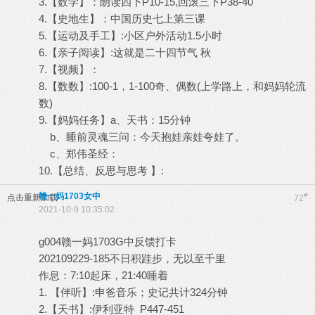
3.【数学】：朗读四下P10-15,回滚三下P38-40
4.【史地生】：中国历史七上第三课
5.【运动及手工】:小区户外活动1.5小时
6.【亲子阅读】:这就是二十四节气 秋
7.【视频】：
8.【数数】:100-1，1-100奇、偶数(上学路上，和妈妈轮流
数)
9.【妈妈任务】a、天书：15分钟
b、睡前灵魂三问：今天抱娃亲娃夸娃了。
c、郑伟圣经：
10.【总结、反思与思考 】:
赣一妈1703女中
#
点击重新加载
72
2021-10-9 10:35:02
g004赣一妈1703G中反馈打卡
202109229-185不日积跬步，无以至千里
作息：7:10起床，21:40睡着
1. 【伴听】:申爸音乐；史记共计324分钟
2.【天书】:伊利亚特 P447-451