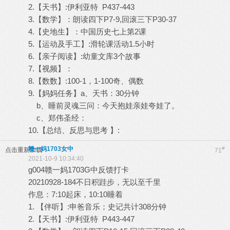
2.【天书】:伊利亚特 P437-443
3.【数学】：朗读四下P7-9,回滚三下P30-37
4.【史地生】：中国历史七上第2课
5.【运动及手工】:滑轮课活动1.5小时
6.【亲子阅读】:幼童文库3个故事
7.【视频】：
8.【数数】:100-1，1-100奇、偶数
9.【妈妈任务】a、天书：30分钟
b、睡前灵魂三问：今天抱娃亲娃夸娃了。
c、郑伟圣经：
10.【总结、反思与思考 】:
赣一妈1703女中
#
点击重新加载
71
2021-10-9 10:34:40
g004赣一妈1703G中反馈打卡
20210928-184不日积跬步，无以至千里
作息：7:10起床，10:10睡着
1. 【伴听】:申爸音乐；史记共计308分钟
2.【天书】:伊利亚特 P443-447