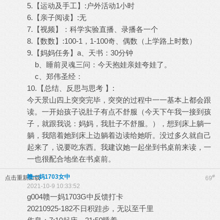
5.【运动及手工】:户外活动1小时
6.【亲子阅读】:无
7.【视频】：科学实验直播、录播各一个
8.【数数】:100-1，1-100奇、偶数（上学路上时数）
9.【妈妈任务】a、天书：30分钟
b、睡前灵魂三问：今天抱娃亲娃夸娃了。
c、郑伟圣经：
10.【总结、反思与思考 】:
今天景山四上突突完毕，突突的过程中一一基本上都会跟
读。一开始孩子说肚子有点不舒服（今天下午我一接到孩
子，就跟我说：妈妈，我肚子不舒服。），想到床上躺一
躺，我陪着她到床上边躺着边读给她听。没过多久就自己
起来了，说要吃东西。我建议她一起坐到书桌前来读，一
一也很配合地坐在书桌前。
赣一妈1703女中
#
点击重新加载
69
2021-10-9 10:33:52
g004赣一妈1703G中反馈打卡
20210925-182不日积跬步，无以至千里