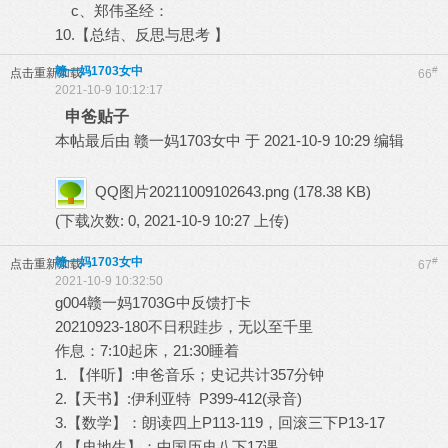
c、郑伟圣经：
10.【总结、反思与思考 】
赣一妈1703女中
#
点击重新加载
66
2021-10-9 10:12:17
申爸贴子
本帖最后由 赣一妈1703女中 于 2021-10-9 10:29 编辑
QQ图片20211009102643.png
(178.38 KB)
(下载次数: 0, 2021-10-9 10:27 上传)
赣一妈1703女中
#
点击重新加载
67
2021-10-9 10:32:50
g004赣一妈1703G中反馈打卡
20210923-180不日积跬步，无以至千里
作息：7:10起床，21:30睡着
1. 【伴听】:申爸音乐；史记共计357分钟
2.【天书】:伊利亚特 P399-412(录音)
3.【数学】：朗读四上P113-119，回滚三下P13-17
4.【史地生】：中国历史八下17课