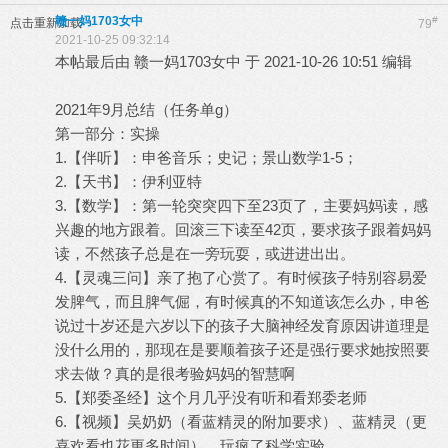
赣一妈1703女中
#
点击重新加载
79
2021-10-25 09:32:14
本帖最后由 赣一妈1703女中 于 2021-10-26 10:51 编辑
2021年9月总结（任务单g）
第一部分：实操
1.【伴听】：申爸音乐；史记；景山数学1-5；
2.【天书】：伊利亚特
3.【数学】：第一轮突突四下至23页了，主要妈妈读，感
兴趣的地方跟着。回滚三下读至42页，要求孩子跟着妈妈
读，不然孩子总是在一旁玩耍，或进进出出。
4.【灵魂三问】亲了抱了心赏了。有时候孩子特别容易爱
发脾气，而且脾气倔，有时候真的不知道该怎么办，申爸
说过十岁还是六岁以下的孩子大脑神经发育原因讲道理是
没什么用的，那现在是要顺着孩子还是强行要求她按照要
求去做？真的是很考验妈妈的智慧啊
5.【郑委圣经】这个月几乎没有听和看郑委老师
6.【视频】吴奶奶（看蓝精灵的附加要求）、蓝精灵（更
喜欢看也花更多时间）、玩疯了科学实验