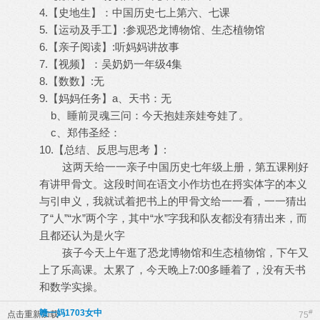
4.【史地生】：中国历史七上第六、七课
5.【运动及手工】:参观恐龙博物馆、生态植物馆
6.【亲子阅读】:听妈妈讲故事
7.【视频】：吴奶奶一年级4集
8.【数数】:无
9.【妈妈任务】a、天书：无
b、睡前灵魂三问：今天抱娃亲娃夸娃了。
c、郑伟圣经：
10.【总结、反思与思考 】:
这两天给一一亲子中国历史七年级上册，第五课刚好
有讲甲骨文。这段时间在语文小作坊也在捋实体字的本义
与引申义，我就试着把书上的甲骨文给一一看，一一猜出
了“人”“水”两个字，其中“水”字我和队友都没有猜出来，而
且都还认为是火字
孩子今天上午逛了恐龙博物馆和生态植物馆，下午又
上了乐高课。太累了，今天晚上7:00多睡着了，没有天书
和数学实操。
赣一妈1703女中
#
点击重新加载
75