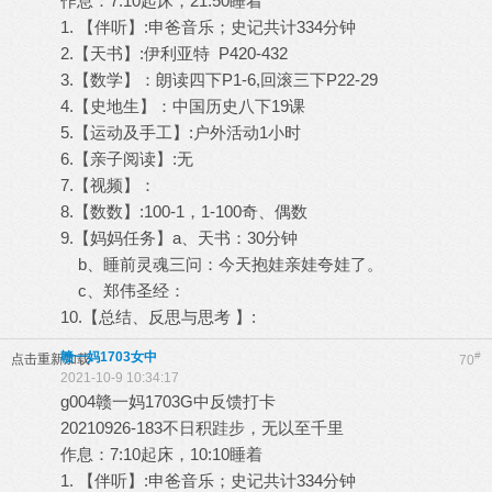
作息：7:10起床，21:50睡着
1. 【伴听】:申爸音乐；史记共计334分钟
2.【天书】:伊利亚特 P420-432
3.【数学】：朗读四下P1-6,回滚三下P22-29
4.【史地生】：中国历史八下19课
5.【运动及手工】:户外活动1小时
6.【亲子阅读】:无
7.【视频】：
8.【数数】:100-1，1-100奇、偶数
9.【妈妈任务】a、天书：30分钟
b、睡前灵魂三问：今天抱娃亲娃夸娃了。
c、郑伟圣经：
10.【总结、反思与思考 】:
赣一妈1703女中
#
点击重新加载
70
2021-10-9 10:34:17
g004赣一妈1703G中反馈打卡
20210926-183不日积跬步，无以至千里
作息：7:10起床，10:10睡着
1. 【伴听】:申爸音乐；史记共计334分钟