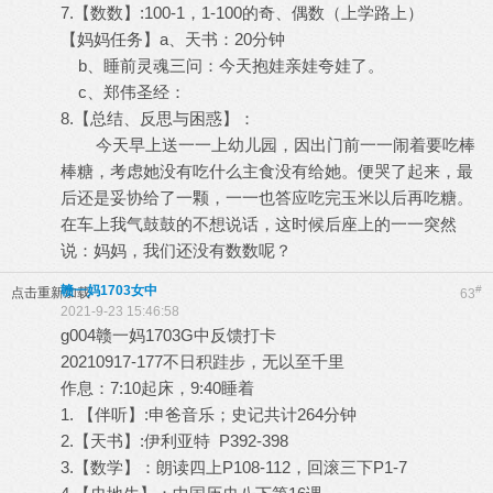
7.【数数】:100-1，1-100的奇、偶数（上学路上）
【妈妈任务】a、天书：20分钟
b、睡前灵魂三问：今天抱娃亲娃夸娃了。
c、郑伟圣经：
8.【总结、反思与困惑】：
今天早上送一一上幼儿园，因出门前一一闹着要吃棒
棒糖，考虑她没有吃什么主食没有给她。便哭了起来，最
后还是妥协给了一颗，一一也答应吃完玉米以后再吃糖。
在车上我气鼓鼓的不想说话，这时候后座上的一一突然
说：妈妈，我们还没有数数呢？
赣一妈1703女中
#
点击重新加载
63
2021-9-23 15:46:58
g004赣一妈1703G中反馈打卡
20210917-177不日积跬步，无以至千里
作息：7:10起床，9:40睡着
1. 【伴听】:申爸音乐；史记共计264分钟
2.【天书】:伊利亚特 P392-398
3.【数学】：朗读四上P108-112，回滚三下P1-7