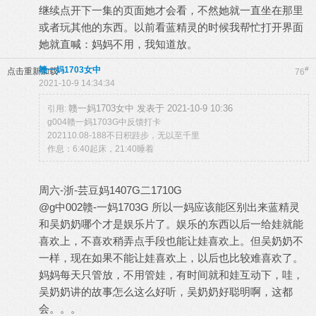
继续点开下一集的页面她才会看，不然她就一直坐在那里
或者玩其他的东西。以前看蓝精灵的时候我帮忙打开界面
她就直喊：妈妈不用，我知道放。
赣一妈1703女中
#
点击重新加载
76
2021-10-9 14:34:34
赣一妈1703女中 发表于 2021-10-9 10:36
引用:
g004赣一妈1703G中反馈打卡
202110.08-188不日积跬步，无以至千里
作息：6:40起床，21:40睡着
周六-浙-芸豆妈1407G二1710G
@g中002赣-一妈1703G 所以一妈应该能区别出来蓝精灵
和吴奶奶哪个才是娱乐片了。娱乐的东西以后一给娃就能
喜欢上，不喜欢稍弄点手段也能让娃喜欢上。但吴奶奶不
一样，现在如果不能让娃喜欢上，以后也比较难喜欢了。
妈妈每天只管放，不用管娃，有时间就和娃互动下，哇，
吴奶奶讲的故事怎么这么好听，吴奶奶好聪明啊，这都
会。。。