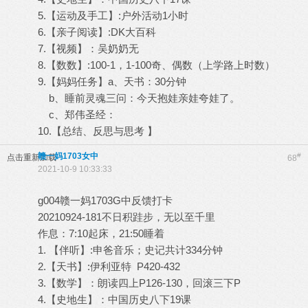
5.【运动及手工】:户外活动1小时
6.【亲子阅读】:DK大百科
7.【视频】：吴奶奶无
8.【数数】:100-1，1-100奇、偶数（上学路上时数）
9.【妈妈任务】a、天书：30分钟
b、睡前灵魂三问：今天抱娃亲娃夸娃了。
c、郑伟圣经：
10.【总结、反思与思考 】
赣一妈1703女中
#
点击重新加载
68
2021-10-9 10:33:33
g004赣一妈1703G中反馈打卡
20210924-181不日积跬步，无以至千里
作息：7:10起床，21:50睡着
1. 【伴听】:申爸音乐；史记共计334分钟
2.【天书】:伊利亚特 P420-432
3.【数学】：朗读四上P126-130，回滚三下P
4.【史地生】：中国历史八下19课