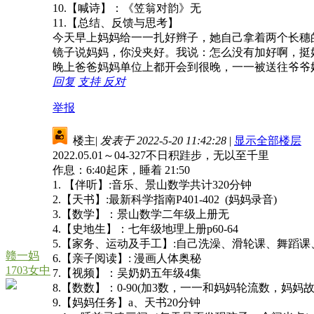
10.【喊诗】：《笠翁对韵》无
11.【总结、反馈与思考】
今天早上妈妈给一一扎好辫子，她自己拿着两个长穗
镜子说妈妈，你没夹好。我说：怎么没有加好啊，挺
晚上爸爸妈妈单位上都开会到很晚，一一被送往爷爷
回复
支持
反对
举报
楼主
|
发表于 2022-5-20 11:42:28
|
显示全部楼层
2022.05.01～04-327不日积跬步，无以至千里
作息：6:40起床，睡着 21:50
1. 【伴听】:音乐、景山数学共计320分钟
2.【天书】:最新科学指南P401-402 (妈妈录音)
3.【数学】：景山数学二年级上册无
4.【史地生】：七年级地理上册p60-64
5.【家务、运动及手工】:自己洗澡、滑轮课、舞蹈
赣一妈
6.【亲子阅读】: 漫画人体奥秘
1703女中
7.【视频】：吴奶奶五年级4集
8.【数数】：0-90(加3数，一一和妈妈轮流数，
9.【妈妈任务】a、天书20分钟