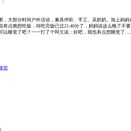
）：
断，大部分时间户外活动，兼具伴听、手工、吴奶奶。加上妈妈
有点饿想吃饭，待吃完饭已过21:40分了，妈妈说这么晚了不
可以睡觉了吧？一一打了个呵欠说：好吧，我也有点想睡觉了…
楼层
数）