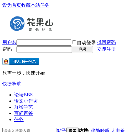
设为首页
收藏本站
任务
用户名
找回密码
自动登录
密码
立即注册
登录
只需一步，快速开始
快捷导航
论坛
BBS
语文小作坊
群猴学艺
百问百答
任务
帖子
热搜:
伴随聆听
大申爸
搜索