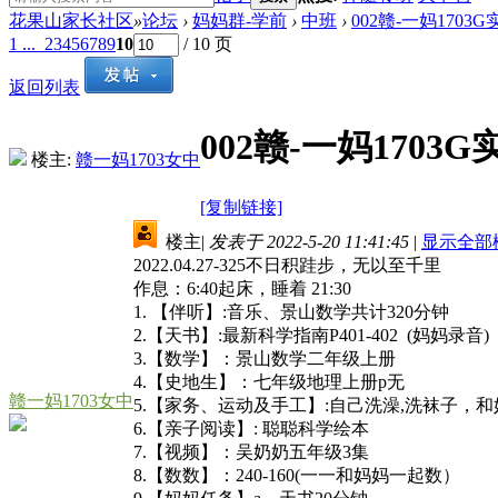
花果山家长社区
»
论坛
›
妈妈群-学前
›
中班
›
002赣-一妈1703
1 ...
2
3
4
5
6
7
8
9
10
/ 10 页
返回列表
002赣-一妈1703
楼主:
赣一妈1703女中
[复制链接]
楼主
|
发表于 2022-5-20 11:41:45
|
显示全部
2022.04.27-325不日积跬步，无以至千里
作息：6:40起床，睡着 21:30
1. 【伴听】:音乐、景山数学共计320分钟
2.【天书】:最新科学指南P401-402 (妈妈录音)
3.【数学】：景山数学二年级上册
4.【史地生】：七年级地理上册p无
赣一妈1703女中
5.【家务、运动及手工】:自己洗澡,洗袜子，
6.【亲子阅读】: 聪聪科学绘本
7.【视频】：吴奶奶五年级3集
8.【数数】：240-160(一一和妈妈一起数）