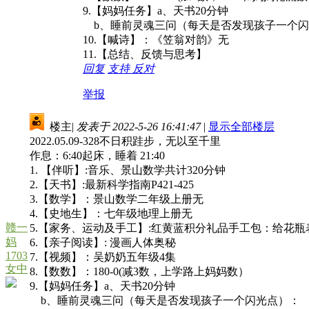
9.【妈妈任务】a、天书20分钟
b、睡前灵魂三问（每天是否发现孩子一个闪
10.【喊诗】：《笠翁对韵》无
11.【总结、反馈与思考】
回复
支持
反对
举报
楼主
|
发表于 2022-5-26 16:41:47
|
显示全部楼层
2022.05.09-328不日积跬步，无以至千里
作息：6:40起床，睡着 21:40
1. 【伴听】:音乐、景山数学共计320分钟
2.【天书】:最新科学指南P421-425
3.【数学】：景山数学二年级上册无
4.【史地生】：七年级地理上册无
赣一
5.【家务、运动及手工】:红黄蓝积分礼品手工包：给花瓶
妈
6.【亲子阅读】: 漫画人体奥秘
1703
7.【视频】：吴奶奶五年级4集
女中
8.【数数】：180-0(减3数，上学路上妈妈数）
9.【妈妈任务】a、天书20分钟
b、睡前灵魂三问（每天是否发现孩子一个闪光点）：