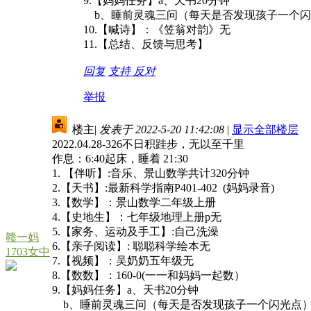
9.【妈妈任务】a、天书20分钟
b、睡前灵魂三问（每天是否发现孩子一个闪
10.【喊诗】：《笠翁对韵》无
11.【总结、反馈与思考】
回复
支持
反对
举报
楼主
|
发表于 2022-5-20 11:42:08
|
显示全部楼层
2022.04.28-326不日积跬步，无以至千里
作息：6:40起床，睡着 21:30
1. 【伴听】:音乐、景山数学共计320分钟
2.【天书】:最新科学指南P401-402 (妈妈录音)
3.【数学】：景山数学二年级上册
4.【史地生】：七年级地理上册p无
5.【家务、运动及手工】:自己洗澡
赣一妈
6.【亲子阅读】: 聪聪科学绘本无
1703女中
7.【视频】：吴奶奶五年级无
8.【数数】：160-0(一一和妈妈一起数）
9.【妈妈任务】a、天书20分钟
b、睡前灵魂三问（每天是否发现孩子一个闪光点