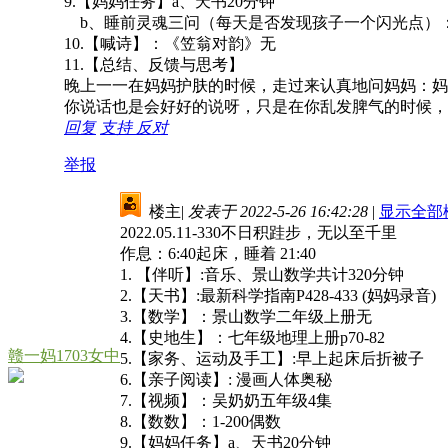
9.【妈妈任务】a、天书20分钟
b、睡前灵魂三问（每天是否发现孩子一个闪光点）
10.【喊诗】：《笠翁对韵》无
11.【总结、反馈与思考】
晚上一一在妈妈护肤的时候，走过来认真地问妈妈：妈
你说话也是会好好的说呀，只是在你乱发脾气的时候，
回复
支持
反对
举报
楼主
|
发表于 2022-5-26 16:42:28
|
显示全部
2022.05.11-330不日积跬步，无以至千里
作息：6:40起床，睡着 21:40
1. 【伴听】:音乐、景山数学共计320分钟
2.【天书】:最新科学指南P428-433 (妈妈录音)
3.【数学】：景山数学二年级上册无
4.【史地生】：七年级地理上册p70-82
赣一妈1703女中
5.【家务、运动及手工】:早上起床后折被子
6.【亲子阅读】: 漫画人体奥秘
7.【视频】：吴奶奶五年级4集
8.【数数】：1-200偶数
9.【妈妈任务】a、天书20分钟