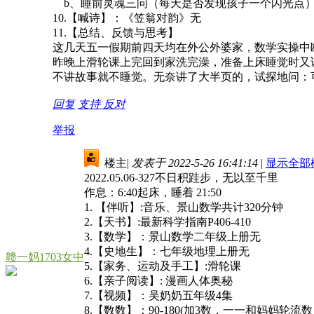
b、睡前灵魂三问（每天是否发现孩子一个闪光点
10.【喊诗】：《笠翁对韵》无
11.【总结、反馈与思考】
这几天五一假期前四天均在外公外婆家，数学实操中
昨晚上滑轮课上完回到家洗完澡，准备上床睡觉时又说
不讲故事就不睡觉。无奈讲了大半页的，试探地问：
回复
支持
反对
举报
楼主
|
发表于 2022-5-26 16:41:14
|
显示全部
2022.05.06-327不日积跬步，无以至千里
作息：6:40起床，睡着 21:50
1. 【伴听】:音乐、景山数学共计320分钟
2.【天书】:最新科学指南P406-410
3.【数学】：景山数学二年级上册无
4.【史地生】：七年级地理上册无
赣一妈1703女中
5.【家务、运动及手工】:滑轮课
6.【亲子阅读】: 漫画人体奥秘
7.【视频】：吴奶奶五年级4集
8.【数数】：90-180(加3数，一一和妈妈轮流