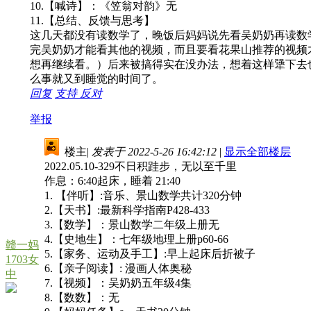
10.【喊诗】：《笠翁对韵》无
11.【总结、反馈与思考】
这几天都没有读数学了，晚饭后妈妈说先看吴奶奶再读数
完吴奶奶才能看其他的视频，而且要看花果山推荐的视频
想再继续看。）后来被搞得实在没办法，想着这样犟下去
么事就又到睡觉的时间了。
回复
支持
反对
举报
楼主
|
发表于 2022-5-26 16:42:12
|
显示全部楼层
2022.05.10-329不日积跬步，无以至千里
作息：6:40起床，睡着 21:40
1. 【伴听】:音乐、景山数学共计320分钟
2.【天书】:最新科学指南P428-433
3.【数学】：景山数学二年级上册无
4.【史地生】：七年级地理上册p60-66
赣一妈
5.【家务、运动及手工】:早上起床后折被子
1703女
6.【亲子阅读】: 漫画人体奥秘
中
7.【视频】：吴奶奶五年级4集
8.【数数】：无