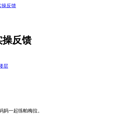
G实操反馈
G实操反馈
楼层
和妈妈一起练帕梅拉。