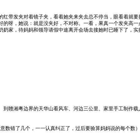
的红带发夹对着镜子夹，看着她夹来夹去总不停当，眼看着就要
好的呀，她说：就是没夹好，不对称。一看，果真一个发夹高一
奶奶家，待妈妈和领导请假中途离开会场去接她时已睡下了，实
课、到赣湘粤边界的天华山看风车、河边三公里、家里手工制作载
妈妈故意数错了几个，一一认真纠正了，过后要验算妈妈说的每个数