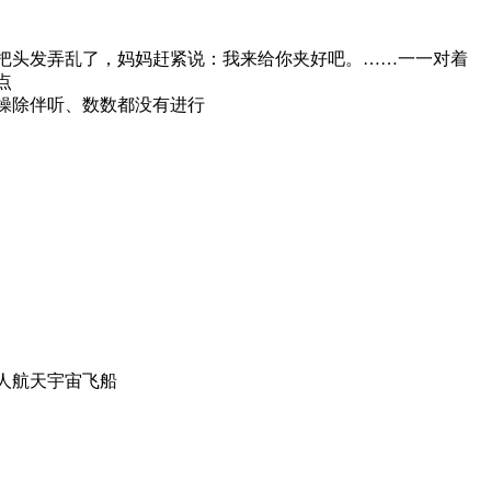
把头发弄乱了，妈妈赶紧说：我来给你夹好吧。……一一对着
点
操除伴听、数数都没有进行
人航天宇宙飞船
）