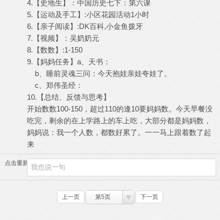
4.【史地生】：中国历史七下：第六课
5.【运动及手工】:小区花园活动1小时
6.【亲子阅读】:DK百科,小金鱼拨牙
7.【视频】：吴奶奶元
8.【数数】:1-150
9.【妈妈任务】a、天书：
b、睡前灵魂三问：今天抱娃亲娃夸娃了。
c、郑伟圣经：
10.【总结、反馈与思考】
开始数数100-150，超过110的逢10要妈妈数。今天早餐没
吃完，剩余的在上学路上的车上吃，大部分都是妈妈数，
妈妈说：我一个人数，都数好累了。一一马上跟着数了起
来
点击重新加载
上一页
第5页
下一页