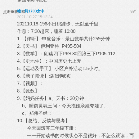
赣一妈1703女中
#
点击重新加载
89
2021-10-27 15:13:34
202110.18-196不日积跬步，无以至千里
作息：7:20起床，睡着 10:00
1. 【伴听】:申爸音乐；景山数学共计259分钟
2.【天书】:伊利亚特 P495-504
3.【数学】：朗读四下P69-80回滚三下P105-112
4.【史地生】：中国历史七上无
5.【运动及手工】:小区户外活动1.5小时。
6.【亲子阅读】:逻辑狗8页
7.【视频】：
8.【数数】:
9.【妈妈任务】a、天书：20分钟
b、睡前灵魂三问：今天抱娃亲娃夸娃了。
c、郑伟圣经：
10.【总结、反馈与思考】
今天回滚完三年级下册；
一一开始读书的时候状态不是很好，不怎么跟读，而