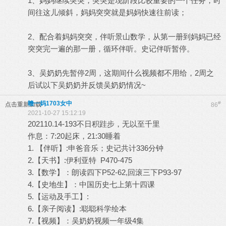
1、妈妈继续突突，突突是现阶段比较重要的一个任务，时
间往这儿倾斜，妈妈突突就是妈妈快速往前读；
2、配合着妈妈突突，伴听景山数学，从第一册到妈妈已经
突突完一遍的那一册，循环伴听。史记伴听暂停。
3、吴奶奶先暂停2周，这期间什么视频都不用给，2周之
后试以下吴奶奶并反馈吴奶奶情况~
赣一妈1703女中
#
点击重新加载
86
2021-10-27 15:12:19
202110.14-193不日积跬步，无以至千里
作息：7:20起床，21:30睡着
1. 【伴听】:申爸音乐；史记共计336分钟
2.【天书】:伊利亚特 P470-475
3.【数学】：朗读四下P52-62,回滚三下P93-97
4.【史地生】：中国历史七上第十四课
5.【运动及手工】:
6.【亲子阅读】:聪聪科学绘本
7.【视频】：吴奶奶视频一年级4集