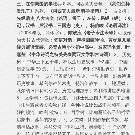
三、在你周围的事物
共 8 本。阿西莫夫音频：
《我们怎样
发现了》
系列、
《阿西莫夫最新 科学指南》
2、 古文树：
先经后史 八大古文（论语，孟子， 左传，易经（经）；史
记，汉书，后汉书，三国志（史）； 杨伯峻《论语译注》
（2006 年版，简体字）、
陈鼓应《老子今注今译》
可以作
为天书 古代诗歌：
笠翁对韵、声律启蒙吟诵、育灵童儿童
经典诵读套装、必背古诗小学初中高中、名家诵名篇、叶
嘉莹 《中华诗词之特美先秦两汉文学和古诗词》
3、 历史
树： 中华上下五千年、林汉达历史故事（92 集）、中国
历史故事 39 集、《白话史记》、希利尔讲世界史、世界
上下五千 年、贡布里希简明世界史、世界史纲、刘兴诗讲
历史故事、希利尔讲艺术史、特洛伊战争； 4、 地理树：
凡尔纳 9 部科幻小说、房龙地理故事、希利尔讲世界地理
5、 文学树： 贾祖璋文集、《莎士比亚四大悲剧》卞之琳
（朱生豪或者梁实秋）译、各种小说比如战争与和平、静
静的顿河、哈利 波特； 6、哲学树：比如写给孩子的哲学
启蒙书、苏菲的故事； 7、人文树：比如战争的果实、希
腊神话故事、荷马史诗（伊利亚特、奥德赛）； 总的来
说，孩子把这些树都爬完了，数理化文史哲就齐了。素质