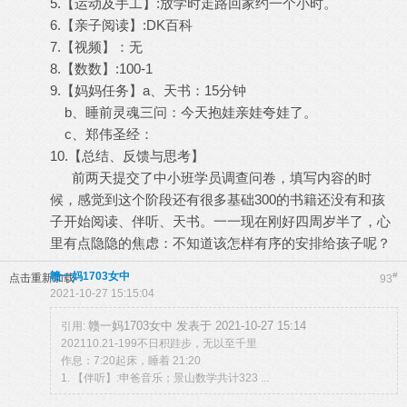
5.【运动及手工】:放学时走路回家约一个小时。
6.【亲子阅读】:DK百科
7.【视频】：无
8.【数数】:100-1
9.【妈妈任务】a、天书：15分钟
b、睡前灵魂三问：今天抱娃亲娃夸娃了。
c、郑伟圣经：
10.【总结、反馈与思考】
前两天提交了中小班学员调查问卷，填写内容的时
候，感觉到这个阶段还有很多基础300的书籍还没有和孩
子开始阅读、伴听、天书。一一现在刚好四周岁半了，心
里有点隐隐的焦虑：不知道该怎样有序的安排给孩子呢？
赣一妈1703女中
#
点击重新加载
93
2021-10-27 15:15:04
赣一妈1703女中 发表于 2021-10-27 15:14
引用:
202110.21-199不日积跬步，无以至千里
作息：7:20起床，睡着 21:20
1. 【伴听】:申爸音乐；景山数学共计323 ...