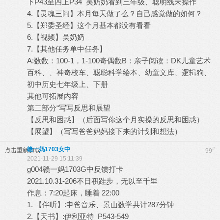
下P43至四上P34 吴奶奶看到三年级、聪明线未操作
4.【灵魂三问】本月每天做了么？自己感觉做的如何？
5.【郑委圣经】这个月基本都没有看看
6.【视频】吴奶奶
7.【其他任务单中任务】
A:数数：100-1，1-100奇偶数B：亲子阅读：DK儿童艺术
百科、、神奇校车、聪聪科学绘本、幼童文库、逻辑狗、
初中历史七年级上、下册
其他可拓展内容
第二部分“写写反思和展望
【反思和困惑】（后面写你这个月实操的反思和困惑）
【展望】（写写爸爸妈妈接下来的计划和想法）
赣一妈1703女中
#
点击重新加载
99
2021-11-29 15:11:39
g004赣一妈1703G中反馈打卡
2021.10.31-206不日积跬步，无以至千里
作息：7:20起床，睡着 22:00
1. 【伴听】:申爸音乐、景山数学共计287分钟
2.【天书】:伊利亚特 P543-549