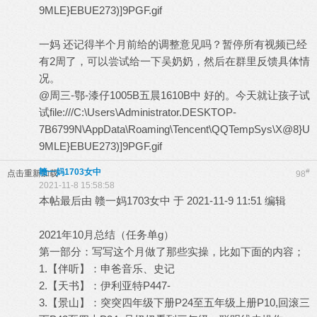
9MLE}EBUE273)]9PGF.gif
一妈 还记得半个月前给的调整意见吗？暂停所有视频已经
有2周了，可以尝试给一下吴奶奶，然后在群里反馈具体情
况。
@周三-鄂-漆仔1005B五晨1610B中 好的。今天就让孩子试
试file:///C:\Users\Administrator.DESKTOP-
7B6799N\AppData\Roaming\Tencent\QQTempSys\X@8}U
9MLE}EBUE273)]9PGF.gif
赣一妈1703女中
#
点击重新加载
98
2021-11-8 15:58:58
本帖最后由 赣一妈1703女中 于 2021-11-9 11:51 编辑
2021年10月总结（任务单g）
第一部分：写写这个月做了那些实操，比如下面的内容；
1.【伴听】：申爸音乐、史记
2.【天书】：伊利亚特P447-
3.【景山】：突突四年级下册P24至五年级上册P10,回滚三