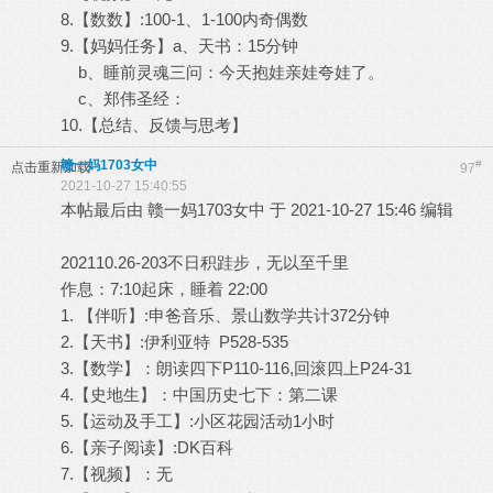
8.【数数】:100-1、1-100内奇偶数
9.【妈妈任务】a、天书：15分钟
b、睡前灵魂三问：今天抱娃亲娃夸娃了。
c、郑伟圣经：
10.【总结、反馈与思考】
赣一妈1703女中
#
点击重新加载
97
2021-10-27 15:40:55
本帖最后由 赣一妈1703女中 于 2021-10-27 15:46 编辑
202110.26-203不日积跬步，无以至千里
作息：7:10起床，睡着 22:00
1. 【伴听】:申爸音乐、景山数学共计372分钟
2.【天书】:伊利亚特 P528-535
3.【数学】：朗读四下P110-116,回滚四上P24-31
4.【史地生】：中国历史七下：第二课
5.【运动及手工】:小区花园活动1小时
6.【亲子阅读】:DK百科
7.【视频】：无