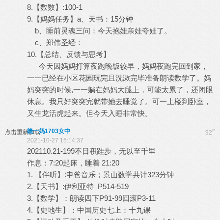
8.【数数】:100-1
9.【妈妈任务】a、天书：15分钟
b、睡前灵魂三问：今天抱娃亲娃夸娃了。
c、郑伟圣经：
10.【总结、反馈与思考】
今天因妈妈打算夜跑晚饭较早，妈妈夜跑完回到家，
一一已经在小区花园玩完且洗漱完毕准备朗读数学了。妈
妈突突的时候,一一躺在妈妈大腿上，可能太累了，还闭眼
休息。我只好突突完就带她去睡觉了。可一上楼到卧室，
又生龙活虎起来。但今天入睡非常快。
赣一妈1703女中
#
点击重新加载
92
2021-10-27 15:14:37
202110.21-199不日积跬步，无以至千里
作息：7:20起床，睡着 21:20
1. 【伴听】:申爸音乐；景山数学共计323分钟
2.【天书】:伊利亚特 P514-519
3.【数学】：朗读四下P91-99回滚P3-11
4.【史地生】：中国历史七上：十九课