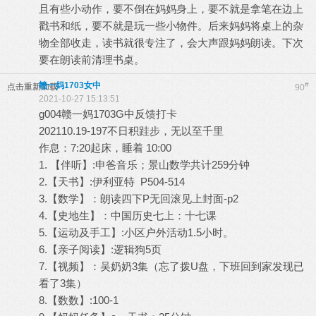
且有些小动作，要不倒在妈妈身上，要不就是拿笔在边上
戳书和纸，要不就是玩一些小物件。后来妈妈将桌上的杂
物全部收走，读书就很专注了，会大声跟妈妈朗读。下次
要在朗读前清理书桌。
赣一妈1703女中
#
点击重新加载
90
2021-10-27 15:13:51
g004赣一妈1703G中反馈打卡
202110.19-197不日积跬步，无以至千里
作息：7:20起床，睡着 10:00
1. 【伴听】:申爸音乐；景山数学共计259分钟
2.【天书】:伊利亚特 P504-514
3.【数学】：朗读四下P无回滚见上封面-p2
4.【史地生】：中国历史七上：十七课
5.【运动及手工】:小区户外活动1.5小时。
6.【亲子阅读】:逻辑狗5页
7.【视频】：吴奶奶3集（忘了拨U盘，下班回到家发现已
看了3集）
8.【数数】:100-1