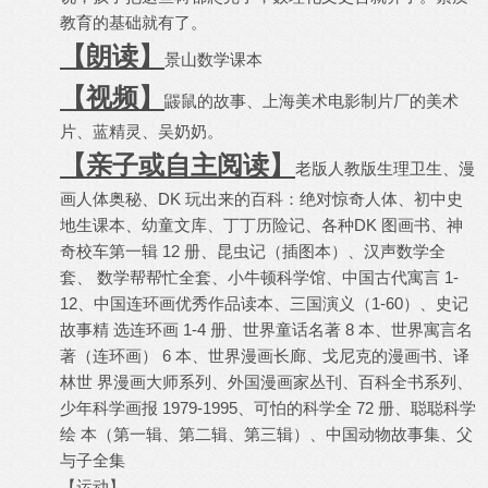
教育的基础就有了。
【朗读】
景山数学课本
【视频】
鼹鼠的故事、上海美术电影制片厂的美术
片、蓝精灵、吴奶奶。
【亲子或自主阅读】
老版人教版生理卫生、漫
画人体奥秘、DK 玩出来的百科：绝对惊奇人体、初中史
地生课本、幼童文库、丁丁历险记、各种DK 图画书、神
奇校车第一辑 12 册、昆虫记（插图本）、汉声数学全
套、 数学帮帮忙全套、小牛顿科学馆、中国古代寓言 1-
12、中国连环画优秀作品读本、三国演义（1-60）、史记
故事精 选连环画 1-4 册、世界童话名著 8 本、世界寓言名
著（连环画） 6 本、世界漫画长廊、戈尼克的漫画书、译
林世 界漫画大师系列、外国漫画家丛刊、百科全书系列、
少年科学画报 1979-1995、可怕的科学全 72 册、聪聪科学
绘 本（第一辑、第二辑、第三辑）、中国动物故事集、父
与子全集
【运动】