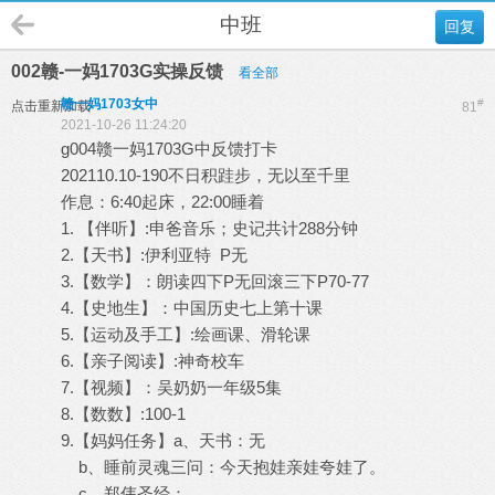
中班
回复
002赣-一妈1703G实操反馈
看全部
赣一妈1703女中
#
点击重新加载
81
2021-10-26 11:24:20
g004赣一妈1703G中反馈打卡
202110.10-190不日积跬步，无以至千里
作息：6:40起床，22:00睡着
1. 【伴听】:申爸音乐；史记共计288分钟
2.【天书】:伊利亚特 P无
3.【数学】：朗读四下P无回滚三下P70-77
4.【史地生】：中国历史七上第十课
5.【运动及手工】:绘画课、滑轮课
6.【亲子阅读】:神奇校车
7.【视频】：吴奶奶一年级5集
8.【数数】:100-1
9.【妈妈任务】a、天书：无
b、睡前灵魂三问：今天抱娃亲娃夸娃了。
c、郑伟圣经：