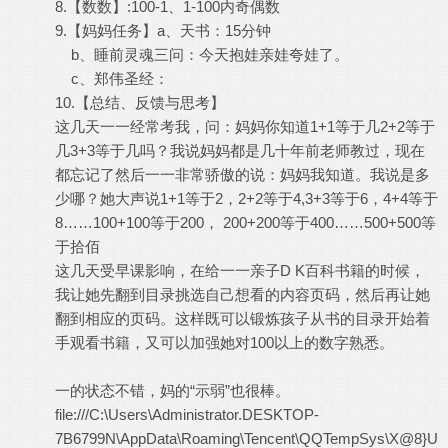
8.【数数】:100-1、1-100内奇偶数
9.【妈妈任务】a、天书：15分钟
b、睡前灵魂三问：今天抱娃亲娃夸娃了。
c、郑伟圣经：
10.【总结、反馈与思考】
这几天一一经常考我，问：妈妈你知道1+1等于几2+2等于
几3+3等于几吗？我说妈妈都是几十年前老师教过，现在
都忘记了然后一一非常骄傲的说：妈妈我知道。我说是多
少哪？她大声说1+1等于2，2+2等于4,3+3等于6，4+4等于
8……100+100等于200， 200+200等于400……500+500等
于拾佰
这几天受早课影响，在给一一亲子D K百科书籍的时候，
我让她先翻到目录挑选自己想看的内容页码，然后再让她
翻到相应的页码。这样既可以锻炼孩子从书的目录开始着
手观看书籍，又可以加强她对100以上的数字熟悉。
一的状态不错，妈的“示弱”也很棒。
file:///C:\Users\Administrator.DESKTOP-
7B6799N\AppData\Roaming\Tencent\QQTempSys\X@8}U