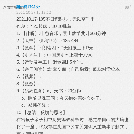
赣一妈1703女中
#
点击重新加载
88
2021-10-27 15:13:12
202110.17-195不日积跬步，无以至千里
作息：7:20起床，10:10睡着
1. 【伴听】:申爸音乐；景山数学共计368分钟
2.【天书】:伊利亚特 P485-494
3.【数学】：朗读四下P无回滚三下P无
4.【史地生】：中国历史七上第十六课
5.【运动及手工】:滑轮课1.5小时。
6.【亲子阅读】:幼童文库（自己翻看）聪聪科学绘本
7.【视频】：
8.【数数】:
9.【妈妈任务】a、天书：20分钟
b、睡前灵魂三问：今天抱娃亲娃夸娃了。
c、郑伟圣经：
10.【总结、反馈与思考】
在给孩子亲子初中历史等教科书时，感觉给自己的大脑也
捋了一遍，将残存在头脑中的有关知识又重新串了起来，
更加清晰明朗。