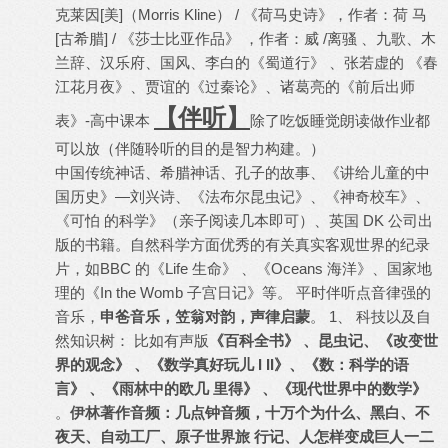
克莱因[美]（Morris Kline） / 《荷马史诗》，作者：荷 马
[古希腊] / 《莎士比亚作品》 ，作者：威 /离骚 、九歌、木
兰辞、汉乐府、国风、李白的《蜀道行》 、张若虚的 《春
江花月夜》、贾谊的《过秦论》、诸葛亮的《前后出师
【伴听】
表》-高中课本
除了吃饭睡觉朗读做作业都
可以放（伴随聆听的目的是智力构建。）
中国传统神话、希腊神话、孔子的故事、《讲给儿童的中
国历史》—刘兴诗、《法布尔昆虫记》、《神奇校车》、
《可怕 的科学》（亲子阅读几本即可）、英国 DK 公司出
版的书籍。自然科学方面优秀的有关真实客观世界的纪录
片，如BBC 的《Life 生命》 、《Oceans 海洋》、国家地
理的《In the Womb 子宫日记》等。 平时伴听点音律强的
音乐，
申爸音乐，笠翁对韵，声律启蒙
。 1、 科技以及自
然知识树： 比如有声版
《百科全书》 、昆虫记、《改变世
界的观念》 、《数学真好玩儿 I II》、《数：科学的语
言》 、《雨林中的欧几 里得》 、《现代世界中的数学》
。
伊林著作音频：几点钟音频，十万个为什么、黑白、不
夜天、自动工厂、原子世界旅 行记、人怎样变成巨人一二