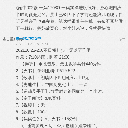
@g中002赣-一妈1703G 一妈实操进度很好，放心吧四岁
半时间很充足的。景山已经四下了学前还能滚几遍呢，伴
听天书亲子也都在做。就这样跟着任务单，有条不紊的做
下去就行。妈妈放宽心，对小娃来说，慢就是快哦
赣一妈1703女中
#
点击重新加载
94
2021-10-27 15:15:51
202110.22-200不日积跬步，无以至千里
作息：7:10起床，睡着 21:30
1. 【伴听】:申爸音乐、景山数学共计440分钟
2.【天书】:伊利亚特 P519-522
3.【数学】：朗读四下P无回滚四上P无
4.【史地生】：中国历史七上：二十课
5.【运动及手工】:放学时走路回家约一个小时。
6.【亲子阅读】:DK百科
7.【视频】：无
8.【数数】:100-1
9.【妈妈任务】a、天书：15分钟
b、睡前灵魂三问：今天抱娃亲娃夸娃了。