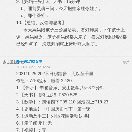
9.【妈妈任务】a、天书：15分钟
b、睡前灵魂三问：今天抱娃亲娃夸娃了。
c、郑伟圣经：
10.【总结、反馈与思考】
今天妈妈陪孩子三公里活动、看灯饰展，下午孩子上
课，妈妈游泳。孩子和妈妈都太累了，看完灯展回到家都
已经9:40了，洗洗涮涮就上床呼呼大睡了。
赣一妈1703女中
#
点击重新加载
96
2021-10-27 15:16:24
202110.25-202不日积跬步，无以至千里
作息：7:10起床，睡着 22:20
1. 【伴听】:申爸音乐、景山数学共计372分钟
2.【天书】:伊利亚特 P520-528
3.【数学】：朗读四下P99-110,回滚四上P19-23
4.【史地生】：中国历史七下：第一课
5.【运动及手工】:小区花园活动1小时
6.【亲子阅读】:无
7.【视频】：无