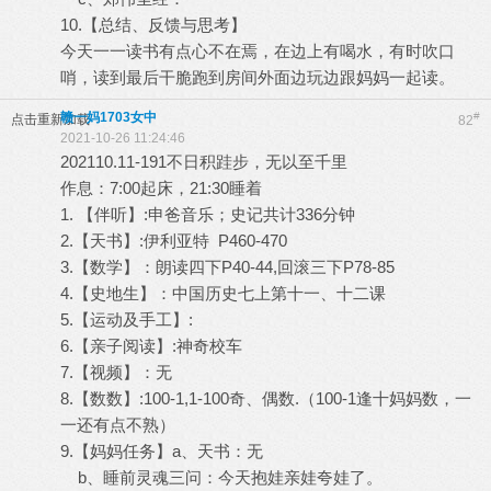
10.【总结、反馈与思考】
今天一一读书有点心不在焉，在边上有喝水，有时吹口
哨，读到最后干脆跑到房间外面边玩边跟妈妈一起读。
赣一妈1703女中
#
点击重新加载
82
2021-10-26 11:24:46
202110.11-191不日积跬步，无以至千里
作息：7:00起床，21:30睡着
1. 【伴听】:申爸音乐；史记共计336分钟
2.【天书】:伊利亚特 P460-470
3.【数学】：朗读四下P40-44,回滚三下P78-85
4.【史地生】：中国历史七上第十一、十二课
5.【运动及手工】:
6.【亲子阅读】:神奇校车
7.【视频】：无
8.【数数】:100-1,1-100奇、偶数.（100-1逢十妈妈数，一
一还有点不熟）
9.【妈妈任务】a、天书：无
b、睡前灵魂三问：今天抱娃亲娃夸娃了。