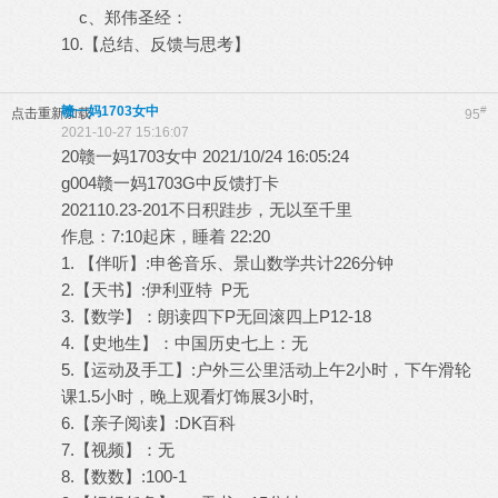
c、郑伟圣经：
10.【总结、反馈与思考】
赣一妈1703女中
#
点击重新加载
95
2021-10-27 15:16:07
20赣一妈1703女中 2021/10/24 16:05:24
g004赣一妈1703G中反馈打卡
202110.23-201不日积跬步，无以至千里
作息：7:10起床，睡着 22:20
1. 【伴听】:申爸音乐、景山数学共计226分钟
2.【天书】:伊利亚特 P无
3.【数学】：朗读四下P无回滚四上P12-18
4.【史地生】：中国历史七上：无
5.【运动及手工】:户外三公里活动上午2小时，下午滑轮
课1.5小时，晚上观看灯饰展3小时,
6.【亲子阅读】:DK百科
7.【视频】：无
8.【数数】:100-1