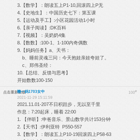
3.【数学】：朗读五上P1-10,回滚四上P无
4.【史地生】：中国历史七下：第五课
5.【运动及手工】:小区花园活动1小时
6.【亲子阅读】:DK百科
7.【视频】：吴奶奶4集
8.【数数】:100-1、1-100内奇偶数
9.【妈妈任务】a、天书：
b、睡前灵魂三问：今天抱娃亲娃夸娃了。
c、郑伟圣经：
10.【总结、反馈与思考】
开始数数100-150
赣一妈1703女中
#
点击重新加载
100
2021-11-29 15:11:59
2021.11.01-207不日积跬步，无以至千里
作息：7:20起床，睡着 22:00
1. 【伴听】:申爸音乐、景山数学共计153分钟
2.【天书】:伊利亚特 P550-557
3.【数学】：朗读五上P10-19回滚四上P58-63