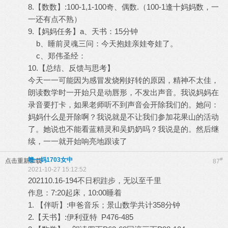
8.【数数】:100-1,1-100奇、偶数.（100-1逢十妈妈数，一
一还有点不熟）
9.【妈妈任务】a、天书：15分钟
b、睡前灵魂三问：今天抱娃亲娃夸娃了。
c、郑伟圣经：
10.【总结、反馈与思考】
今天一一可能因为感冒发烧刚好转的原因，精神不太佳，
朗读数学时一开始只是动唇形，不发出声音。我说妈妈在
录音要打卡，如果老师听不到声音会开除我们的。她问：
妈妈什么是开除啊？我说就是不让我们参加花果山的活动
了。她说也不能看蓝精灵和吴奶奶吗？我说是的。然后继
续，一一就开始响亮地跟读了
赣一妈1703女中
#
点击重新加载
87
2021-10-27 15:12:52
202110.16-194不日积跬步，无以至千里
作息：7:20起床，10:00睡着
1. 【伴听】:申爸音乐；景山数学共计358分钟
2.【天书】:伊利亚特 P476-485