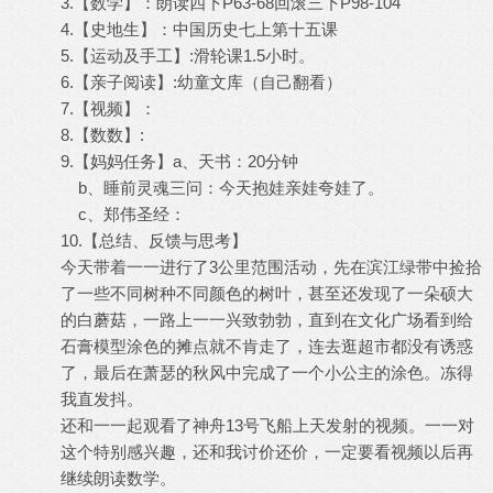
3.【数学】：朗读四下P63-68回滚三下P98-104
4.【史地生】：中国历史七上第十五课
5.【运动及手工】:滑轮课1.5小时。
6.【亲子阅读】:幼童文库（自己翻看）
7.【视频】：
8.【数数】:
9.【妈妈任务】a、天书：20分钟
b、睡前灵魂三问：今天抱娃亲娃夸娃了。
c、郑伟圣经：
10.【总结、反馈与思考】
今天带着一一进行了3公里范围活动，先在滨江绿带中捡拾
了一些不同树种不同颜色的树叶，甚至还发现了一朵硕大
的白蘑菇，一路上一一兴致勃勃，直到在文化广场看到给
石膏模型涂色的摊点就不肯走了，连去逛超市都没有诱惑
了，最后在萧瑟的秋风中完成了一个小公主的涂色。冻得
我直发抖。
还和一一起观看了神舟13号飞船上天发射的视频。一一对
这个特别感兴趣，还和我讨价还价，一定要看视频以后再
继续朗读数学。