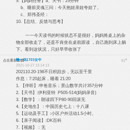
9.【妈妈任务】a、天书：25分钟
b、睡前灵魂三问：今天抱娃亲娃夸娃了。
c、郑伟圣经：
10.【总结、反馈与思考】
一一今天读书的时候状态不是很好，妈妈将桌上的杂
物全部收走了，还是不肯坐在桌前跟读 ，自己跑到床上躺
下。看到这状况，只好早早收张了
赣一妈1703女中
#
点击重新加载
91
2021-10-27 15:14:13
202110.20-198不日积跬步，无以至千里
作息：7:20起床，睡着 21:20
1. 【伴听】:申爸音乐；景山数学共计357分钟
2.【天书】:伊利亚特 P505-514(妈妈录音)
3.【数学】：朗读四下P80-90回滚无
4.【史地生】：中国历史七上：十八课
5.【运动及手工】:小区户外活动1.5小时。
6.【亲子阅读】:DK百科
7.【视频】：无