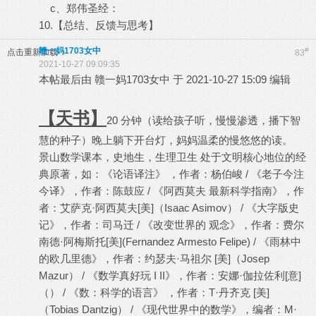
c、郑伟圣经：
10.【总结、反馈与思考】
赣一妈1703女中
#
点击重新加载
83
2021-10-27 09:09:35
本帖最后由 赣一妈1703女中 于 2021-10-27 15:09 编辑
【天书】
20 分钟（读给孩子听，慢慢渗透，播下智
慧的种子）晚上躺下开台灯，妈妈温柔的慢悠悠的读。
景山数学课本，史地生，生理卫生 处于文明核心地位的经
典原著，如：《论语译注》 ，作者：杨伯峻 / 《老子今注
今译》，作者：陈鼓应 / 《阿西莫夫 最新科学指南》，作
者：艾萨克·阿西莫夫[美]（Isaac Asimov） / 《大字版史
记》，作者：司马迁 / 《改变世界的 观念》，作者：费尔
南德·阿梅斯托[美](Fernandez Armesto Felipe) / 《雨林中
的欧几里德》，作者：约瑟夫·马祖尔 [美]（Josep
Mazur） / 《数学真好玩 I II》，作者：安娜·伽拉佐利[意]
（） / 《数：科学的语言》 ，作者：T·丹齐克 [美]
（Tobias Dantzig） / 《现代世界中的数学》，编者：M·