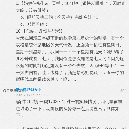
9.【妈妈任务】a、天书：10分钟（很快就睡着了，因时间
太晚，没有继续）
b、睡前灵魂三问：今天抱娃亲娃夸娃了。
c、郑伟圣经：
10.【总结、反馈与思考】
今天在回滚三年级下册的数学第九章统计的时候，有一个
表格是统计某地区的天气情况，上面第一横栏有星期日、
星期一到星期六，我问一一：一个星期有几天？她思考了
几秒钟就答：七天，我问你是怎么知道是七天的？因为这
么短的时间能确定她没有一个个去数。因为6+1等于7，一
一大声回答。哇，太棒了，我赶紧彩虹屁跟上：看来你的
聪明线真的是越来越长了哟……
赣一妈1703女中
#
点击重新加载
85
2021-10-27 15:11:58
@g中002赣-一妈1703G 针对一的实操情况，咱们学前群
也讨论了一下，现阶段的实操做一点点调整哈，具体如
下：