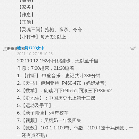
【家务】
【作息】
【其他】
【灵魂三问】抱抱、亲亲、夸夸
【小打卡】每周3次以上
赣一妈1703女中
#
点击重新加载
84
2021-10-27 15:10:26
202110.12-192不日积跬步，无以至千里
作息：7:20起床，21:30睡着
1. 【伴听】:申爸音乐；史记共计336分钟
2.【天书】:伊利亚特 P460-470（妈妈录音）
3.【数学】：朗读四下P45-51,回滚三下P86-92
4.【史地生】：中国历史七上第十三课
5.【运动及手工】:
6.【亲子阅读】:神奇校车
7.【视频】：吴奶奶一年级四集
8.【数数】:100-1,1-100奇、偶数.（100-1逢十妈妈数，一
一还有点不熟）