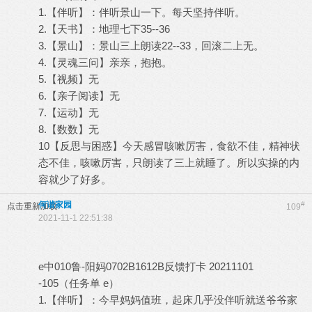
1.【伴听】：伴听景山一下。每天坚持伴听。
2.【天书】：地理七下35--36
3.【景山】：景山三上朗读22--33，回滚二上无。
4.【灵魂三问】亲亲，抱抱。
5.【视频】无
6.【亲子阅读】无
7.【运动】无
8.【数数】无
10【反思与困惑】今天感冒咳嗽厉害，食欲不佳，精神状
态不佳，咳嗽厉害，只朗读了三上就睡了。所以实操的内
容就少了好多。
何谐家园
#
点击重新加载
109
2021-11-1 22:51:38
e中010鲁-阳妈0702B1612B反馈打卡 20211101
-105（任务单 e）
1.【伴听】：今早妈妈值班，起床几乎没伴听就送爷爷家