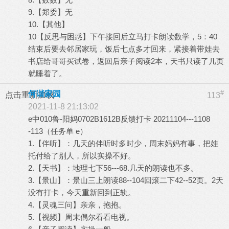
9.【郑委】无
10.【其他】
10【反思与困惑】下午接回后立马打卡朗读数学，5：40
结束后要去邻居家玩，饭后七点多才回来，紧接着带娃去
书店给哥哥买试卷，返回后亲子阅读2本，天书只读了几页
就睡着了。
#
何谐家园
点击重新加载
113
2021-11-8 21:13:02
e中010鲁-阳妈0702B1612B反馈打卡 20211104---1108
-113（任务单 e）
1.【伴听】：几天的伴听时多时少，周末妈妈有事，把娃
托付给了别人，所以实操不好。
2.【天书】：地理七下56---68.几天的朗读也不多。
3.【景山】：景山三上朗读88--104回滚二下42--52页。2天
没有打卡，今天重新回到正轨。
4.【灵魂三问】亲亲，抱抱。
5.【视频】周末偶尔看看电视。