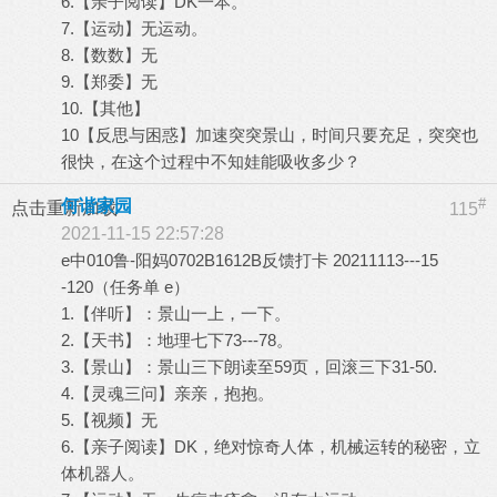
6.【亲子阅读】DK一本。
7.【运动】无运动。
8.【数数】无
9.【郑委】无
10.【其他】
10【反思与困惑】加速突突景山，时间只要充足，突突也
很快，在这个过程中不知娃能吸收多少？
#
何谐家园
点击重新加载
115
2021-11-15 22:57:28
e中010鲁-阳妈0702B1612B反馈打卡 20211113---15
-120（任务单 e）
1.【伴听】：景山一上，一下。
2.【天书】：地理七下73---78。
3.【景山】：景山三下朗读至59页，回滚三下31-50.
4.【灵魂三问】亲亲，抱抱。
5.【视频】无
6.【亲子阅读】DK，绝对惊奇人体，机械运转的秘密，立
体机器人。