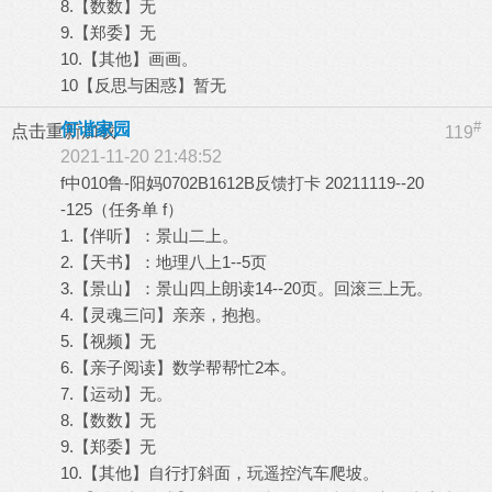
8.【数数】无
9.【郑委】无
10.【其他】画画。
10【反思与困惑】暂无
#
何谐家园
点击重新加载
119
2021-11-20 21:48:52
f中010鲁-阳妈0702B1612B反馈打卡 20211119--20
-125（任务单 f）
1.【伴听】：景山二上。
2.【天书】：地理八上1--5页
3.【景山】：景山四上朗读14--20页。回滚三上无。
4.【灵魂三问】亲亲，抱抱。
5.【视频】无
6.【亲子阅读】数学帮帮忙2本。
7.【运动】无。
8.【数数】无
9.【郑委】无
10.【其他】自行打斜面，玩遥控汽车爬坡。