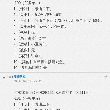
-100（任务单 e）
1.【伴听】：景山二下。
2.【天书】：地理七下9--16页
3.【景山】：景山二下朗读70--87页.回滚二上47--59页。
4.【灵魂三问】亲一亲，抱一抱。
5.【视频】无
6.【亲子阅读】绘本
7.【运动】小区骑车。
8.【数数】无
9.【郑委】讲座1。
10.【其他】自己积木搭建城堡。
10【反思与困惑】无
何谐家园
#
点击重新加载
103
2021-10-27 20:49:42
e中010鲁-阳妈0702B1612B反馈打卡 20211126
-101（任务单 e）
1.【伴听】：景山二下。