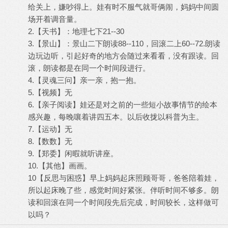
给关上，嫌吵得上。娃有时不服气就哥俩闹，妈妈中间圆
场开着调音量。
2.【天书】：地理七下21--30
3.【景山】：景山二下朗读88--110，回滚二上60--72.朗读
边玩边听，引起好奇的地方会随过来看看，没有跟读。回
滚，朗读都是在同一个时间段进行。
4.【灵魂三问】亲一亲，抱一抱。
5.【视频】无
6.【亲子阅读】娃还是对之前的一些短小故事情节的绘本
感兴趣，每晚嚷着讲四五本。以后收拢以科普为主。
7.【运动】无
8.【数数】无
9.【郑委】闲暇就听讲座。
10.【其他】画画。
10【反思与困惑】早上妈妈起床照顾哥哥，爸爸陪着娃，
所以起床晚了些，感觉时间好紧张。伴听时间不够多。朗
读和回滚在同一个时间段先后完成，时间较长，这样做可
以吗？