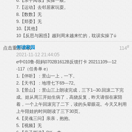
6.【亲子阅读】实操一般。
7.【运动】去邻居家玩耍。
8.【数数】无
9.【郑委】无
10.【其他】
10【反思与困惑】越到周末越来忙的，耽误实操了ú
#
何谐家园
点击重新加载
114
2021-11-12 21:44:05
e中010鲁-阳妈0702B1612B反馈打卡 20211109---12
-117（任务单 e）
1.【伴听】：景山一上，一下。
2.【天书】：地理七下69---72。
3.【景山】：景山三上朗读完成，三下1--30.回滚二下完
成。娃从周三开始生病了，高烧反复，昨天请假在家陪
着，一个上午回滚完了二下，读的头晕眼花。今天又利用
上午陪娃的时间朗读了三下30页。
4.【灵魂三问】亲亲，抱抱。
5.【视频】无