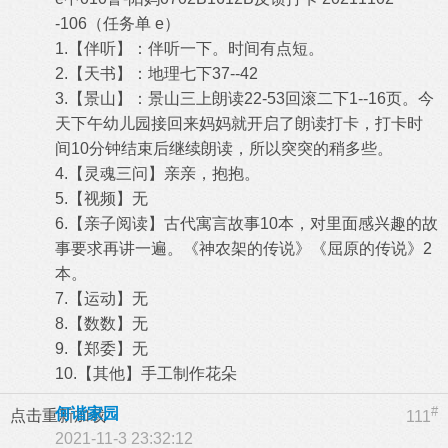
-106（任务单 e）
1.【伴听】：伴听一下。时间有点短。
2.【天书】：地理七下37--42
3.【景山】：景山三上朗读22-53回滚二下1--16页。今
天下午幼儿园接回来妈妈就开启了朗读打卡，打卡时
间10分钟结束后继续朗读，所以突突的稍多些。
4.【灵魂三问】亲亲，抱抱。
5.【视频】无
6.【亲子阅读】古代寓言故事10本，对里面感兴趣的故
事要求再讲一遍。《神农架的传说》《屈原的传说》2
本。
7.【运动】无
8.【数数】无
9.【郑委】无
10.【其他】手工制作花朵
#
何谐家园
点击重新加载
111
2021-11-3 23:32:12