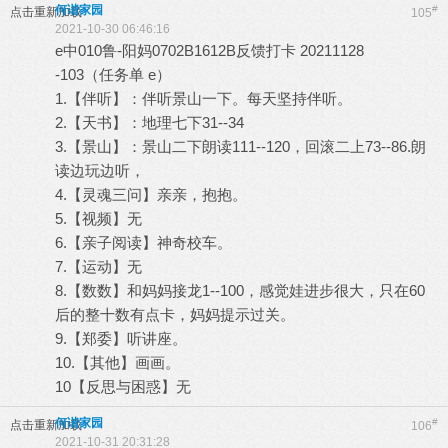
何谐家园
#
点击重新加载
105
2021-10-30 06:46:16
e中010鲁-阳妈0702B1612B反馈打卡 20211128
-103（任务单 e）
1.【伴听】：伴听景山一下。每天坚持伴听。
2.【天书】：地理七下31--34
3.【景山】：景山二下朗读111--120，回滚二上73--86.朗
读边玩边听，
4.【灵魂三问】亲亲，抱抱。
5.【视频】无
6.【亲子阅读】神奇校车。
7.【运动】无
8.【数数】和妈妈接龙1--100，感觉娃进步很大，只在60
后的整十数有点卡，妈妈提示过关。
9.【郑委】听讲座。
10.【其他】画画。
10【反思与困惑】无
何谐家园
#
点击重新加载
106
2021-10-31 20:31:28