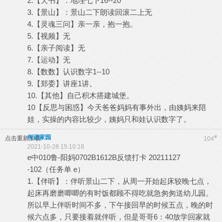
2.【天书】：地理七下16--20
3.【景山】：景山二下朗读回滚二上无
4.【灵魂三问】亲一亲，抱一抱。
5.【视频】无
6.【亲子阅读】无
7.【运动】无
8.【数数】认识数字1--10
9.【郑委】讲座1讲。
10.【其他】自己积木搭建城堡。
10【反思与困惑】今天爸爸妈妈有事外出，由姨妈来陪
娃，实操的内容比较少，姨妈只和娃认识数字了。
何谐家园
#
点击重新加载
104
2021-10-28 15:10:18
e中010鲁-阳妈0702B1612B反馈打卡 20211127
-102（任务单 e）
1.【伴听】：伴听景山二下，从周一开始起床较晚七点，
起床再磨磨唧唧的有时饭都顾不得吃就急匆匆送幼儿园。
所以早上伴听时间不多，下午接回早的时候五点，晚的时
候六点多，只要接着就伴听，但是哥哥6：40放学回家就