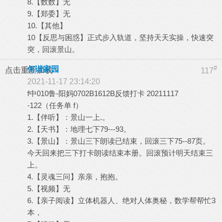
8.【数数】无
9.【郑委】无
10.【其他】
10【反思与困惑】正式步入轨道，坚持天天实操，快速突
突，回滚景山。
#
何谐家园
点击重新加载
117
2021-11-17 23:14:20
f中010鲁-阳妈0702B1612B反馈打卡 20211117
-122（任务单 f）
1.【伴听】：景山一上.。
2.【天书】：地理七下79---93。
3.【景山】：景山三下朗读已结束，回滚三下75--87页。
今天回来把三下打卡朗读结束本册。回滚预计明天结束三
上。
4.【灵魂三问】亲亲，抱抱。
5.【视频】无
6.【亲子阅读】立体机器人、绝对人体奥秘，数学帮帮忙3
本，