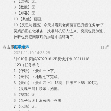
7.【运动】无。
8.【数数】无
9.【郑委】无
10.【其他】画画。
10【反思与困惑】今天才看到老师留言已升级任务单f了，
吴奶奶正在做准备，找准时机切入进来。突突也要加速，
伴听也要把回滚后的加进来循环听了。
#
何谐家园
点击重新加载
118
2021-11-19 14:33:28
f中010鲁-阳妈0702B1612B反馈打卡 20211118
-123（任务单 f）
1.【伴听】：景山一上下。
2.【天书】：地理七下完成。
3.【景山】：景山四上1--13页。回滚三上88--104页。
4.【灵魂三问】亲亲，抱抱。
5.【视频】无
6.【亲子阅读】离家的小苍鹰
7.【运动】无。