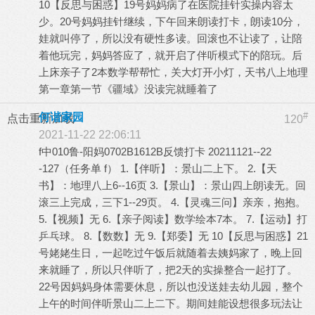
10【反思与困惑】19号妈妈病了在医院挂针实操内容太
少。20号妈妈挂针继续，下午回来朗读打卡，朗读10分，
娃就叫停了，所以没有硬性多读。回滚也不让读了，让陪
着他玩完，妈妈答应了，就开启了伴听模式下的陪玩。后
上床亲子了2本数学帮帮忙，关大灯开小灯，天书八上地理
第一章第一节《疆域》没读完就睡着了
#
何谐家园
点击重新加载
120
2021-11-22 22:06:11
f中010鲁-阳妈0702B1612B反馈打卡 20211121--22
-127（任务单 f） 1.【伴听】：景山二上下。 2.【天
书】：地理八上6--16页 3.【景山】：景山四上朗读无。回
滚三上完成，三下1--29页。 4.【灵魂三问】亲亲，抱抱。
5.【视频】无 6.【亲子阅读】数学绘本7本。 7.【运动】打
乒乓球。 8.【数数】无 9.【郑委】无 10【反思与困惑】21
号姥姥生日，一起吃过午饭后就随着去姨妈家了，晚上回
来就睡了，所以只伴听了，把2天的实操整合一起打了。
22号因妈妈身体需要休息，所以也没送娃去幼儿园，整个
上午的时间伴听景山二上二下。期间娃能设想很多玩法让