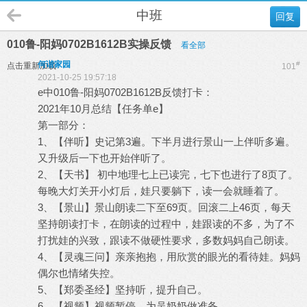
中班
回复
010鲁-阳妈0702B1612B实操反馈
看全部
何谐家园
#
点击重新加载
101
2021-10-25 19:57:18
e中010鲁-阳妈0702B1612B反馈打卡：
2021年10月总结【任务单e】
第一部分：
1、【伴听】史记第3遍。下半月进行景山一上伴听多遍。
又升级后一下也开始伴听了。
2、【天书】 初中地理七上已读完，七下也进行了8页了。
每晚大灯关开小灯后，娃只要躺下，读一会就睡着了。
3、【景山】景山朗读二下至69页。回滚二上46页，每天
坚持朗读打卡，在朗读的过程中，娃跟读的不多，为了不
打扰娃的兴致，跟读不做硬性要求，多数妈妈自己朗读。
4、【灵魂三问】亲亲抱抱，用欣赏的眼光的看待娃。妈妈
偶尔也情绪失控。
5、【郑委圣经】坚持听，提升自己。
6、【视频】视频暂停，为吴奶奶做准备。