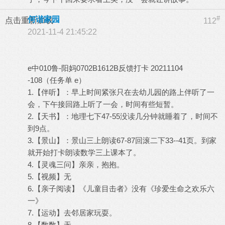
#
何谐家园
点击重新加载
112
2021-11-4 21:45:22
e中010鲁-阳妈0702B1612B反馈打卡 20211104
-108（任务单 e）
1.【伴听】：早上时间紧张只在去幼儿园的路上伴听了一
会，下午接回路上听了一会，时间有些短暂。
2.【天书】：地理七下47-55没读几分钟就睡着了，时间不
到9点。
3.【景山】：景山三上朗读67-87回滚二下33--41页。到家
就开始打卡朗读数学三上课本了。
4.【灵魂三问】亲亲，抱抱。
5.【视频】无
6.【亲子阅读】《儿童目击者》没有《珍爱生命之欢乐六
一》
7.【运动】去邻居家玩耍。
8.【数数】无