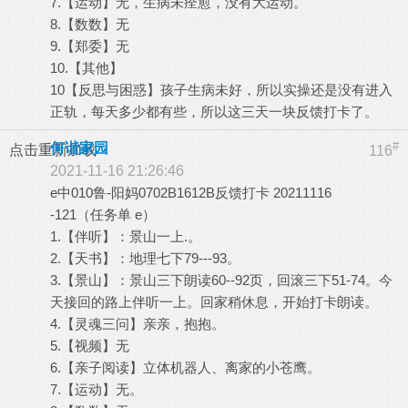
7.【运动】无，生病未痊愈，没有大运动。
8.【数数】无
9.【郑委】无
10.【其他】
10【反思与困惑】孩子生病未好，所以实操还是没有进入
正轨，每天多少都有些，所以这三天一块反馈打卡了。
#
何谐家园
点击重新加载
116
2021-11-16 21:26:46
e中010鲁-阳妈0702B1612B反馈打卡 20211116
-121（任务单 e）
1.【伴听】：景山一上.。
2.【天书】：地理七下79---93。
3.【景山】：景山三下朗读60--92页，回滚三下51-74。今
天接回的路上伴听一上。回家稍休息，开始打卡朗读。
4.【灵魂三问】亲亲，抱抱。
5.【视频】无
6.【亲子阅读】立体机器人、离家的小苍鹰。
7.【运动】无。