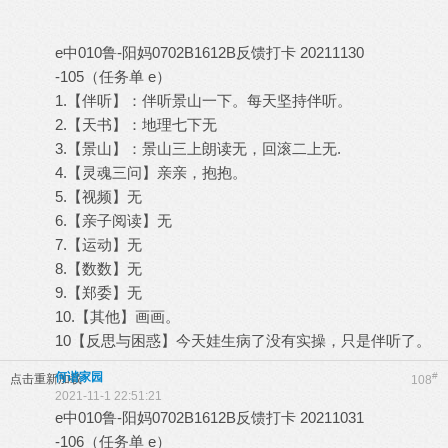
e中010鲁-阳妈0702B1612B反馈打卡 20211130
-105（任务单 e）
1.【伴听】：伴听景山一下。每天坚持伴听。
2.【天书】：地理七下无
3.【景山】：景山三上朗读无，回滚二上无.
4.【灵魂三问】亲亲，抱抱。
5.【视频】无
6.【亲子阅读】无
7.【运动】无
8.【数数】无
9.【郑委】无
10.【其他】画画。
10【反思与困惑】今天娃生病了没有实操，只是伴听了。
何谐家园
#
点击重新加载
108
2021-11-1 22:51:21
e中010鲁-阳妈0702B1612B反馈打卡 20211031
-106（任务单 e）