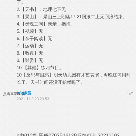
了。
2.【天书】：地理七下无
3.【景山】：景山三上朗读17-21回滚二上无回滚结束。
4.【灵魂三问】亲亲，抱抱。
5.【视频】无
6.【亲子阅读】无
7.【运动】无
8.【数数】无
9.【郑委】无
10.【其他】练习节目。
10【反思与困惑】明天幼儿园有才艺表演，今晚练习用时
长了。天书时间还没开始就睡了。
何谐家园
#
点击重新加载
110
2021-11-3 23:23:53
e中010鲁-阳妈0702B1612B反馈打卡 20211102