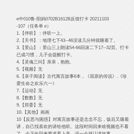
e中010鲁-阳妈0702B1612B反馈打卡 20211103
-107（任务单 e）
1.【伴听】：伴听一上。
2.【天书】：地理七下43--46没读几分钟就睡着了。
3.【景山】：景山三上朗读54-66回滚二下17--32页。打卡
已成习惯，儿子会提醒打卡。
4.【灵魂三问】亲亲，抱抱。
5.【视频】无
6.【亲子阅读】古代寓言故事6本，《屈原的传说》.《珍
爱生命之欢乐六一》
7.【运动】无
8.【数数】无
9.【郑委】无
10.【其他】画画
10【反思与困惑】对寓言故事还是念念不忘，饭后又嚷着
讲，自己找喜欢的讲给他听。这段时间回来啥视频也不看
了，今下午回来要求看上美，没一会就让讲故事。