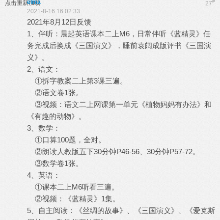
elma
#
点击重新加载
27
2021-8-16 16:02:33
2021年8月12日反馈
1、伴听：晨起英语课本二上M6，日常伴听《蓝精灵》任
务完成后换成《三国演义》，睡前袁阔成版评书《三国演
义》。
2、语文：
①拆字教案二上第3课三遍。
②语文卷1张。
③视频：语文二上网课第一单元《植物妈妈有办法》和
《有趣的动物》。
3、数学：
①口算100题，全对。
②朗读人教版五下30分钟P46-56、30分钟P57-72。
③数学卷1张。
4、英语：
①课本二上M6听看三遍。
②视频：《蓝精灵》1集。
5、自主阅读：《丝绸的故事》、《三国演义》、《爱克斯