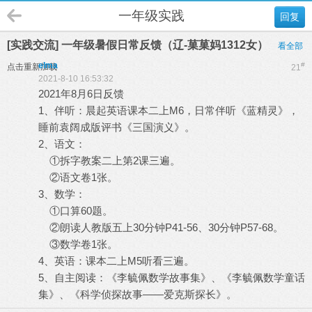
一年级实践
回复
[实践交流] 一年级暑假日常反馈（辽-菓菓妈1312女）
看全部
elma
#
点击重新加载
21
2021-8-10 16:53:32
2021年8月6日反馈
1、伴听：晨起英语课本二上M6，日常伴听《蓝精灵》，
睡前袁阔成版评书《三国演义》。
2、语文：
①拆字教案二上第2课三遍。
②语文卷1张。
3、数学：
①口算60题。
②朗读人教版五上30分钟P41-56、30分钟P57-68。
③数学卷1张。
4、英语：课本二上M5听看三遍。
5、自主阅读：《李毓佩数学故事集》、《李毓佩数学童话
集》、《科学侦探故事——爱克斯探长》。