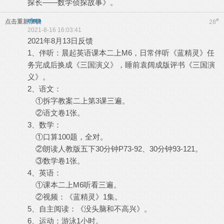
探长——数学侦探故事》。
elma
#
点击重新加载
28
2021-8-16 16:03:41
2021年8月13日反馈
1、伴听：晨起英语课本二上M6，日常伴听《蓝精灵》任
务完成后换成《三国演义》，睡前袁阔成版评书《三国演
义》。
2、语文：
①拆字教案二上第3课三遍。
②语文卷1张。
3、数学：
①口算100题，全对。
②朗读人教版五下30分钟P73-92、30分钟93-121。
③数学卷1张。
4、英语：
①课本二上M6听看三遍。
②视频：《蓝精灵》1集。
5、自主阅读：《没头脑和不高兴》。
6、运动：游泳1小时。