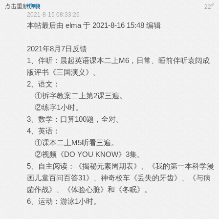
elma
#
点击重新加载
22
2021-8-15 08:33:26
本帖最后由 elma 于 2021-8-16 15:48 编辑
2021年8月7日反馈
1、伴听：晨起英语课本二上M6，日常、睡前伴听袁阔成
版评书《三国演义》。
2、语文：
①拆字教案二上第2课三遍。
②练字1小时。
3、数学：口算100题，全对。
4、英语：
①课本二上M5听看三遍。
②视频《DO YOU KNOW》3集。
5、自主阅读：《揭秘元素周期表》、《我的第一本科学漫
画儿童百问百答31》、神奇校车《丢失的牙齿》、《与病
菌作战》、《体验心脏》和《冬眠》。
6、运动：游泳1小时。