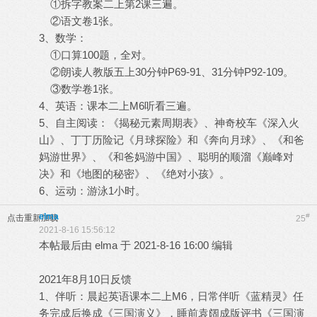
①拆字教案二上第2课三遍。
②语文卷1张。
3、数学：
①口算100题，全对。
②朗读人教版五上30分钟P69-91、31分钟P92-109。
③数学卷1张。
4、英语：课本二上M6听看三遍。
5、自主阅读：《揭秘元素周期表》、神奇校车《深入火
山》、丁丁历险记《月球探险》和《奔向月球》、《和爸
妈游世界》、《和爸妈游中国》、聪明的顺溜《巅峰对
决》和《地图的秘密》、《绝对小孩》。
6、运动：游泳1小时。
elma
#
点击重新加载
25
2021-8-16 15:56:12
本帖最后由 elma 于 2021-8-16 16:00 编辑
2021年8月10日反馈
1、伴听：晨起英语课本二上M6，日常伴听《蓝精灵》任
务完成后换成《三国演义》，睡前袁阔成版评书《三国演