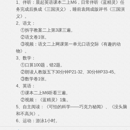
1、伴听：晨起英语课本二上M6，日常伴听《蓝精灵》任
务完成后换成《三国演义》，睡前袁阔成版评书《三国演
义》。
2、语文：
①拆字教案二上第3课三遍。
②语文卷1张。
③视频：语文二上网课第一单元口语交际《有趣的动
物》。
3、数学：
①口算100题，错2题。
②朗读人教版五下30分钟P21-32、30分钟P33-45。
③数学卷1张。
4、英语：
①课本二上M6听看三遍。
②视频：《蓝精灵》1集。
5、自主阅读：《可怕的科学——巧克力秘闻》、《没头脑
和不高兴》。
6、运动：游泳1小时。