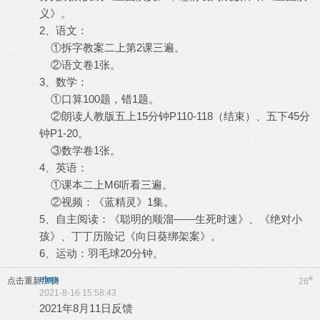
义》。
2、语文：
①拆字教案二上第2课三遍。
②语文卷1张。
3、数学：
①口算100题，错1题。
②朗读人教版五上15分钟P110-118（结束）、五下45分
钟P1-20。
③数学卷1张。
4、英语：
①课本二上M6听看三遍。
②视频：《蓝精灵》1集。
5、自主阅读：《聪明的顺溜——生死时速》、《绝对小
孩》、丁丁历险记《向日葵绑架案》。
6、运动：羽毛球20分钟。
elma
#
点击重新加载
26
2021-8-16 15:58:43
2021年8月11日反馈