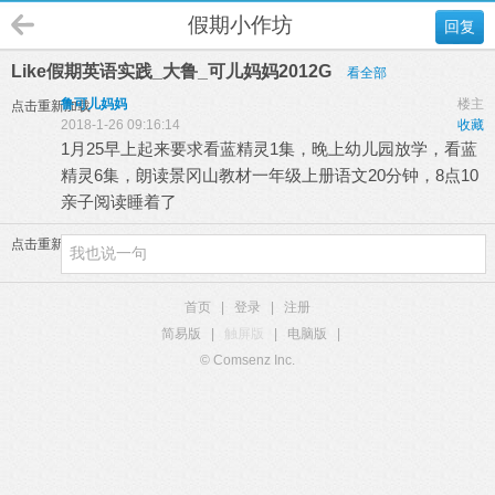
假期小作坊
回复
Like假期英语实践_大鲁_可儿妈妈2012G
看全部
鲁可儿妈妈
楼主
点击重新加载
2018-1-26 09:16:14
收藏
1月25早上起来要求看蓝精灵1集，晚上幼儿园放学，看蓝
精灵6集，朗读景冈山教材一年级上册语文20分钟，8点10
亲子阅读睡着了
点击重新加载
首页
|
登录
|
注册
简易版
|
触屏版
|
电脑版
|
© Comsenz Inc.