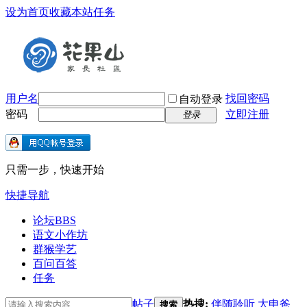
设为首页
收藏本站
任务
用户名
找回密码
自动登录
密码
立即注册
登录
只需一步，快速开始
快捷导航
论坛
BBS
语文小作坊
群猴学艺
百问百答
任务
帖子
热搜:
伴随聆听
大申爸
搜索