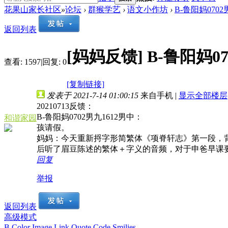
花果山家长社区
»
论坛
›
群猴学艺
›
语文小作坊
›
B-鲁阳妈070
返回列表
[妈妈反馈]
B-鲁阳妈0
查看:
1597
|
回复:
0
[复制链接]
发表于 2021-7-14 01:00:15
来自手机
|
显示全部楼层
20210713反馈：
B-鲁阳妈0702男九1612男中：
和谐家园
孩请假。
妈妈：今天重新捋字形简繁体《项脊轩志》第一段，
后听了眉豆陈述的繁体＋字义的音频，对于申爸早课
回复
举报
返回列表
高级模式
B
Color
Image
Link
Quote
Code
Smilies