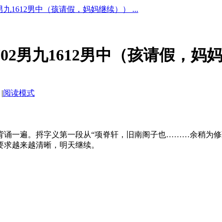
2男九1612男中（孩请假，妈妈继续）） ...
702男九1612男中（孩请假，妈
|
阅读模式
背诵一遍。捋字义第一段从“项脊轩，旧南阁子也………余稍为修
要求越来越清晰，明天继续。