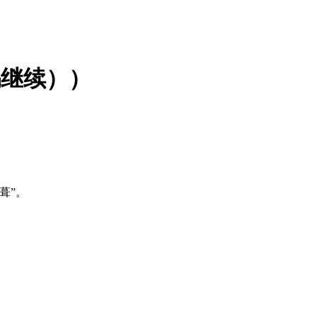
妈继续））
葺”。