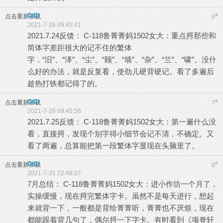
CiCi
#
点击重新加载
6
2021-7-26 09:45:41
2021.7.24反馈： C-118鲁菁菁妈1502女大：重点捋那些和
简体字差距很大的记不住的繁体
字，“旧”、“泽”、“尘”、“顾”、“墙”、“杂”、“兰”、“啸”。没什
么好的办法，就是反复看，使劲儿硬背硬记。看了多遍后
趁热打铁都记得了的。
CiCi
#
点击重新加载
7
2021-7-26 09:45:58
2021.7.25反馈： C-118鲁菁菁妈1502女大：第一遍什么没
看，直接捋，发现个别字得小细节会记不清，不确定。又
看了两遍，总算能把第一段繁体字显现在头脑里了。
CiCi
#
点击重新加载
8
2021-7-31 22:48:07
7月总结： C-118鲁菁菁妈1502女大：进小作坊一个月了，
实操缓慢，现在捋完繁体字卡。虽然不是每天进行，想起
来就背一下，一般都是背给菁菁听，菁菁也不厌烦，现在
都能跟着背几句了，偶尔捋一下字卡。有时看到《项脊轩