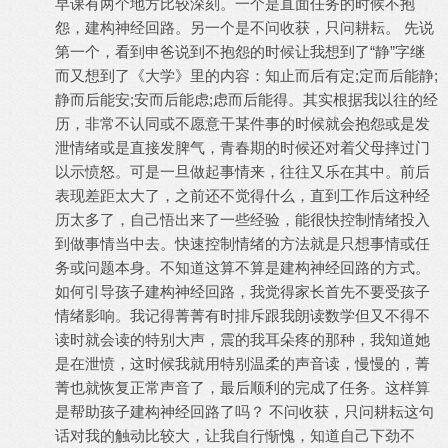
早课有两个地方比较深刻。一个是直面任务的时候不抱
怨，建构神经回路。另一个是不问收获，只问耕耘。 先说
第一个，看到申爸说到不抱怨的时候让我想到了“静”字继
而又想到了《大学》里的内容：知止而后有定;定而后能静;
静而后能安;安而后能虑;虑而后能得。其实根据我以往的经
历，非常不认同或不愿意干某件事的时候就会抱怨或是发
泄情绪或是直接发脾气，青春期的时候还对着父母摔过门
以示愤怒。可是一旦做起事情来，往往又乐在其中。前后
表现差距太大了，之前还不觉得什么，直到工作后这种经
历太多了，自己悟出来了一些经验，能很快控制情绪投入
到做事情当中去。快速控制情绪的方法就是只想事情或任
务或问题本身。不知道这算不算是建构神经回路的方式。
如何引导孩子建构神经回路，我觉得家长首先不要受孩子
情绪影响。我记得菁菁有时排斥跟我朗读数学但又不得不
读时就会读的特别大声，震的我耳朵疼的那种，我知道她
是在泄愤，这时候我就用特别温柔的声音读，慢慢的，菁
菁也就恢复正常声音了，最后顺利的完成了任务。这样算
是帮助孩子建构神经回路了吗？ 不问收获，只问耕耘这句
话对我的触动比较大，让我自行惭愧，知道自己下劲不