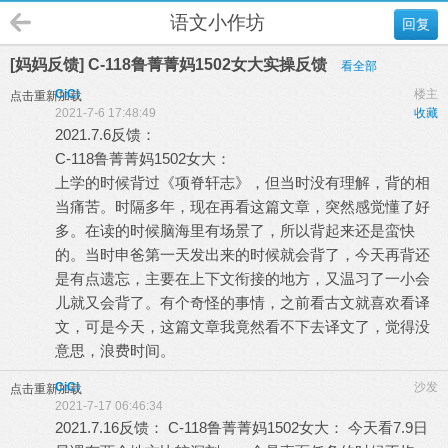
语文小作坊
回复
[妈妈反馈] C-118鲁菁菁妈1502女大实操反馈
看全部
CiCi
楼主
点击重新加载
2021-7-6 17:48:49
收藏
2021.7.6反馈：
C-118鲁菁菁妈1502女大：
上学的时候背过《项脊轩志》，但当时没有理解，背的相
当痛苦。时隔多年，现在再看这篇文章，突然感觉懂了好
多。在读的时候脑海里有场景了，所以背起来还是蛮快
的。当时申爸第一天发出来的时候就会背了，今天再背还
是有点遗忘，主要在上下文衔接的地方，又温习了一小会
儿就又会背了。有个奇怪的事情，之前看古文就喜欢看译
文，可是今天，这篇文章我竟然看不下去译文了，觉得没
意思，浪费时间。
CiCi
沙发
点击重新加载
2021-7-17 06:46:34
2021.7.16反馈： C-118鲁菁菁妈1502女大： 今天看7.9日