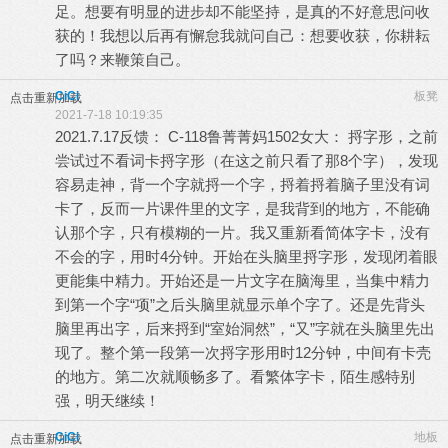
足。想要有明显的进步却不能坚持，是真的不好意思问收
获的！我想以后再有懈怠我就问自己：想要收获，你耕耘
了吗？来鞭策自己。
CiCi
板凳
点击重新加载
2021-7-18 10:19:35
2021.7.17反馈： C-118鲁菁菁妈1502女大： 捋字形，之前
尝试过不看词卡捋字形（在这之前只看了那8个字），发现
容易走神，背一个字就捋一个字，捋着捋着脑子里没有词
卡了，反而一片课件里的文字，是我背到的地方，不能确
认那个字，只有模糊的一片。我又重新看简体字卡，没有
不会的字，用时4分钟。开始在头脑里捋字形，发现闭着眼
更能集中精力。开始还是一片文字在脑海里，当集中精力
到第一个字“项”之后头脑里就显示单个字了。还是先背头
脑里再出字，后来捋到“室始洞然”，“又”字就在头脑里先出
现了。整个第一段第一次捋字形用时12分钟，中间有卡壳
的地方。第二次就顺畅多了。看繁体字卡，陌生感特别
强，明天继续！
CiCi
地板
点击重新加载