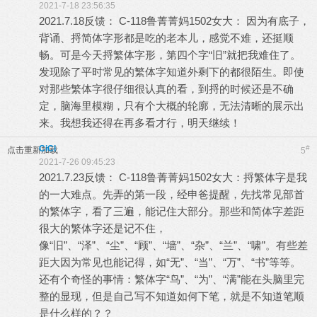
2021-7-18 23:56:35
2021.7.18反馈： C-118鲁菁菁妈1502女大： 因为有底子，
背诵、捋简体字形都是吃的老本儿，感觉不难，还挺顺
畅。可是今天捋繁体字形，第四个字“旧”就把我难住了。
发现除了平时常见的繁体字知道外剩下的都很陌生。即使
对那些繁体字很仔细很认真的看，到捋的时候还是不确
定，脑海里模糊，只有个大概的轮廓，无法清晰的展示出
来。我想我还得在再多看才行，明天继续！
CiCi
#
点击重新加载
5
2021-7-26 09:45:23
2021.7.23反馈： C-118鲁菁菁妈1502女大：捋繁体字是我
的一大难点。先弄的第一段，经申爸提醒，先找常见部首
的繁体字，看了三遍，能记住大部分。那些和简体字差距
很大的繁体字还是记不住，
像“旧”、“泽”、“尘”、“顾”、“墙”、“杂”、“兰”、“啸”。有些差
距大因为常见也能记得，如“无”、“当”、“万”、“书”等等。
还有个奇怪的事情：繁体字“鸟”、“为”、“满”能在头脑里完
整的显现，但是自己写不知道如何下笔，就是不知道笔顺
是什么样的？？