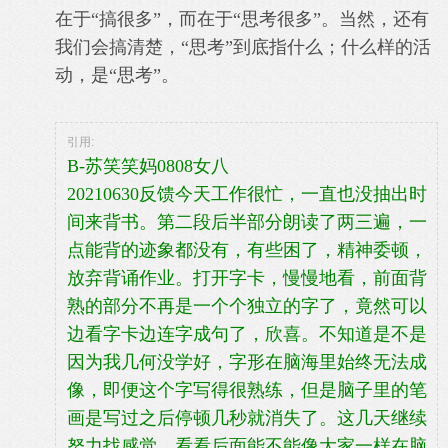
在于“搞很多”，而在于“思考很多”。当然，还有
我们会搞清楚，“思考”到底指什
么；什么样的活
动，是“思考”。
引用:
B-苏笑笑妈0808女八
20210630反馈今天工作很忙，一直也没抽出时
间来背书。第二段后半部分朗读了两三遍，一
点能背的迹象都没有，有些困了，精神委顿，
放弃背诵作业。打开字卡，慢慢地看，前面背
熟的部分不再是一个个独立的字了，竟然可以
边看字卡边连字成句了，欣喜。不知道是不是
因为我几何没学好，字形在脑海里始终无法成
像，即便这个字写得很熟练，但是脑子里的笔
画是写过之后停顿几秒就消失了。这几天继续
努力找感觉，看看后面能不能像大家一样在脑