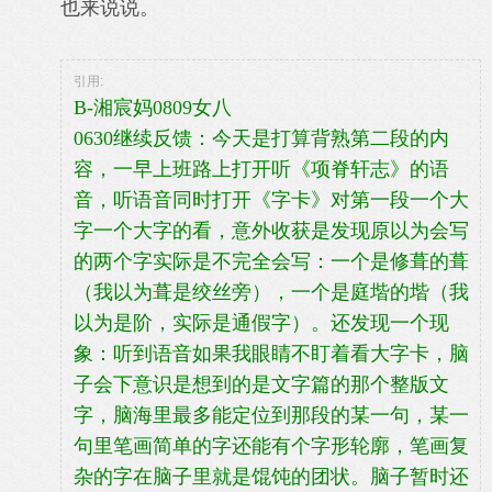
也来说说。
引用:
B-湘宸妈0809女八
0630继续反馈：今天是打算背熟第二段的内
容，一早上班路上打开听《项脊轩志》的语
音，听语音同时打开《字卡》对第一段一个大
字一个大字的看，意外收获是发现原以为会写
的两个字实际是不完全会写：一个是修葺的葺
（我以为葺是绞丝旁），一个是庭堦的堦（我
以为是阶，实际是通假字）。还发现一个现
象：听到语音如果我眼睛不盯着看大字卡，脑
子会下意识是想到的是文字篇的那个整版文
字，脑海里最多能定位到那段的某一句，某一
句里笔画简单的字还能有个字形轮廓，笔画复
杂的字在脑子里就是馄饨的团状。脑子暂时还