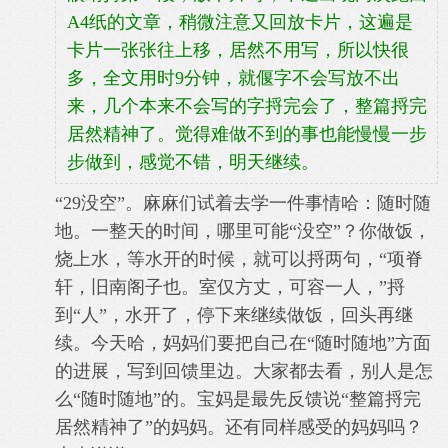
A4纸的文章，稍微注意又回放卡片，这遍是
卡片一张张往上移，居然不用写，所以快很
多，全文用时9分钟，就偃字不会写放不出
来，几个本来不会写的字捋完会了，整篇捋完
居然精神了。觉得难做不到的事也能慢慢一步
步做到，感觉不错，明天继续。
“29没空”。麻麻们试着去学一件事情哈：随时随
地。一整天的时间，哪里可能“没空”？你做饭，
烧上水，等水开的时候，就可以捋两句，“项脊
轩，旧南阁子也。室仅方丈，可容一人，”捋
到“人”，水开了，停下来继续做饭，回头再继
续。
今天哈，妈妈们要把自己在“随时随地”方面
的进展，写到回馈里边。大家都去看，别人是怎
么“随时随地”的。
宝妈是最先反馈说“整篇捋
完
居然精神了”的妈妈。还有同样感受的妈妈吗？