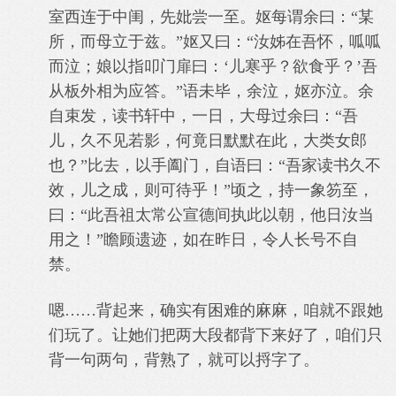
室西连于中闺，先妣尝一至。妪每谓余曰：“某
所，而母立于兹。”妪又曰：“汝姊在吾怀，呱呱
而泣；娘以指叩门扉曰：‘儿寒乎？欲食乎？’吾
从板外相为应答。”语未毕，余泣，妪亦泣。余
自束发，读书轩中，一日，大母过余曰：“吾
儿，久不见若影，何竟日默默在此，大类女郎
也？”比去，以手阖门，自语曰：“吾家读书久不
效，儿之成，则可待乎！”顷之，持一象笏至，
曰：“此吾祖太常公宣德间执此以朝，他日汝当
用之！”瞻顾遗迹，如在昨日，令人长号不自
禁。
嗯……背起来，确实有困难的麻麻，咱就不跟她
们玩了。
让她们把两大段都背下来好了，咱们只
背一句两句，背熟了，就可以捋字了。