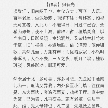
【作者】归有光
项脊轩，旧南阁子也。室仅方丈，可容一人居。
百年老屋，尘泥渗漉，雨泽下注；每移案，顾视
无可置者。又北向，不能得日，日过午已昏。余
稍为修葺，使不上漏。前辟四窗，垣墙周庭，以
当南日，日影反照，室始洞然。又杂植兰桂竹木
于庭，旧时栏楯，亦遂增胜。借书满架，偃仰啸
歌，冥然兀坐，万籁有声；而庭堦寂寂，小鸟时
来啄食，人至不去。三五之
夜，明月半墙，桂影
斑驳，风移影动，珊珊可爱。
然余居于此，多可喜，亦多可悲。先是庭中通南
北为一。迨诸父异爨，内外多置小门墙，往往而
是。东犬西吠，客逾庖而宴，鸡栖于厅。庭中始
为篱，已为墙，凡再变矣。家有老妪，尝居于
此。妪，先大母婢也，乳二世，先妣抚之甚厚。