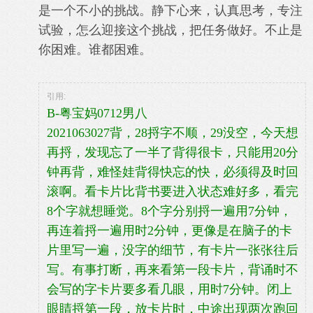
是一个不小的挑战。静下心来，认真思考，专注
试验，怎么迎接这个挑战，把任务做
好。
不止是
你困难。谁都困难。
引用:
B-粤宝妈0712男八
2021063027背，28捋字不顺，29没空，今天想
再捋，发现忘了一半了背得很卡，只能用20分
钟再背，难怪娃背得快忘的快，必须得及时回
滚啊。看卡片比背书要进入状态难好多，看完
8个字就想睡觉。8个字分别捋一遍用7分钟，
再连着捋一遍用时2分钟，更像是在脑子的卡
片里写一遍，没字的细节，有卡片一张张往后
写。有事打断，再来看第一段卡片，背诵时不
会写的字卡片要多看几眼，用时7分钟。闭上
眼睛捋第一段，放卡片时，中途出现两次跑回