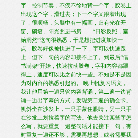
字，控制节奏，不疾不徐地背一个字，胶卷上
出现这个字，滑过去；下一个字又跟着出现
了，很顺畅，头脑中有一幅画，归有光在开
窗、砌墙、阳光照进书房……“日影反照，室
始洞然”这句很熟悉，于是想把进度加快一
点，胶卷好像被快进了一下，字可以快速跟
上，但下一句的内容却接不上了。到最后“借
书满架”开始，快速拉动胶卷，字和内容都跟
得上，速度可以比之前快一些。不知是不是因
为对内容的熟悉引起的。 晚上帆复习语文，
我让他用第一遍只管内容背诵，第二遍一边背
诵一边出字幕的方式，发现第二遍的确会卡。
帆斜坐在沙发上，一只手蒙住眼睛，另一只手
在沙发上划拉着字的写法。他去关注某些字怎
么写，就要重复一遍整句话才能接下一句，有
时重复一遍还不够，需要再想想，或者需要我