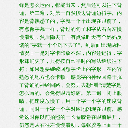
锋是怎么运的，都能出来，然后还可以往下背
诵。第二遍，对第一自然段边背诵边捋字。内
容是背熟悉了的，字就一个个出现在眼前了，
有点像字幕一样，背过的句子和字从右向左慢
慢滑动，然后隐去了，有点像昨天有个妈妈反
馈的“字就一个个沉下去了”。到后面出现两种
情况：一是对字卡印象不深，内容还记得，字
形却消失了，只得按自己平时的写法继续往下
捋；如果想要继续回想字卡上的字形，在内容
熟悉的地方也会卡顿，感觉字的神经回路干扰
了背诵的神经回路，会努力去想“看”清楚字是
怎么写的。会觉得眼睛好痛。第三遍，闭上眼
睛，把速度放慢了，用一个字一个字的速度背
诵，同时一个字一个字对应地闪现在眼前。感
觉这时像以前拍照的一长卷胶卷在眼前展开，
仍然是从右往左慢慢滑动，每张胶卷上面一个