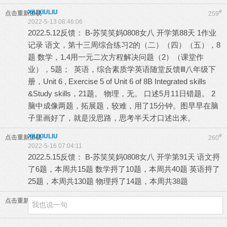
XIUXIULIU
#
点击重新加载
259
2022-5-13 08:46:06
2022.5.12反馈： B-苏笑笑妈0808女八 开学第88天 1作业
记录 语文，第十三周综合练习2的（二）（四）（五），8
题 数学，1.4用一元二次方程解决问题（2）（课堂作
业），5题； 英语，综合素质学英语随堂反馈Ⅲ八年级下
册，Unit 6 , Exercise 5 of Unit 6 of 8B Integrated skills
&Study skills，21题。 物理，无。 口述5月11日错题。 2
脑中成像两题，拓展题，较难，用了15分钟。图早早在脑
子里画好了，就是没思路，思考半天才口述出来。
XIUXIULIU
#
点击重新加载
260
2022-5-16 07:04:11
2022.5.15反馈： B-苏笑笑妈0808女八 开学第91天 语文捋
了6题，本周共15题 数学捋了10题，本周共40题 英语捋了
25题，本周共130题 物理捋了14题，本周共38题
点击重新加载