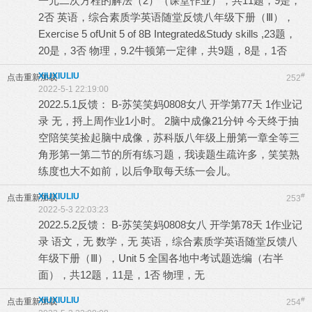
一元二次方程的解法（2）（课堂作业），共11题，9是，
2否 英语，综合素质学英语随堂反馈八年级下册（Ⅲ），
Exercise 5 ofUnit 5 of 8B Integrated&Study skills ,23题，
20是，3否 物理，9.2牛顿第一定律，共9题，8是，1否
XIUXIULIU
#
点击重新加载
252
2022-5-1 22:19:00
2022.5.1反馈： B-苏笑笑妈0808女八 开学第77天 1作业记
录 无，捋上周作业1小时。 2脑中成像21分钟 今天终于抽
空陪笑笑捡起脑中成像，苏科版八年级上册第一章全等三
角形第一第二节的所有练习题，我读题生疏许多，笑笑熟
练度也大不如前，以后争取每天练一会儿。
XIUXIULIU
#
点击重新加载
253
2022-5-3 22:03:23
2022.5.2反馈： B-苏笑笑妈0808女八 开学第78天 1作业记
录 语文，无 数学，无 英语，综合素质学英语随堂反馈八
年级下册（Ⅲ），Unit 5 全国各地中考试题选编（右半
面），共12题，11是，1否 物理，无
XIUXIULIU
#
点击重新加载
254