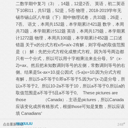
二数学期中复习（3），14题，12是2否。 英语，初二英语
下10和11，共57题，52是，5否 物理，2018-2019学年无
锡市锡山区八年级（下）期中物理试卷，共33题，26是，
7否。 语文，本周共152题，本学期累计421题 数学，本周
共73题，本学期累计512题 英语，本周共179题，本学期累
计1272题 物理，本周共100题，本学期累计452题 二口述
错题 关于x的分式方程x/5=a/x-2有解，则字母a的取值范围
是（） 解：先把分式方程化成整式方程。因为等号两边都
只有一个分式，所以可以用十字相乘法来去分母。5*（x-
2)=ax。然后把未知数调到等号的左侧，常数调到等号的右
侧。结果是5x-ax=10.提公因式（5-a)x=10.因为分式方程
有解，所以5-a不等于0.即a不等于5.因为x*(x-2)是分母，所
以x不等于2。所以10-2a不等于10，所以a不等于0.所以a的
取值范围是a不等于5且a不等于0。 These pictures are
those （Canada）. 主语是pictures，所以Canada
应该变化成所有格形式，根据those可知是复数，所以应该
填 Canadians‘
XIUXIULIU
#
点击重新加载
248