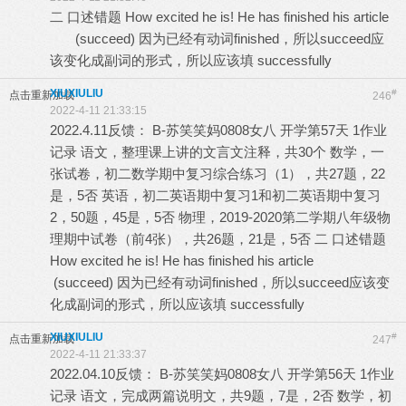
二 口述错题 How excited he is! He has finished his article
(succeed) 因为已经有动词finished，所以succeed应
该变化成副词的形式，所以应该填 successfully
XIUXIULIU
#
点击重新加载
246
2022-4-11 21:33:15
2022.4.11反馈： B-苏笑笑妈0808女八 开学第57天 1作业
记录 语文，整理课上讲的文言文注释，共30个 数学，一
张试卷，初二数学期中复习综合练习（1），共27题，22
是，5否 英语，初二英语期中复习1和初二英语期中复习
2，50题，45是，5否 物理，2019-2020第二学期八年级物
理期中试卷（前4张），共26题，21是，5否 二 口述错题
How excited he is! He has finished his article
(succeed) 因为已经有动词finished，所以succeed应该变
化成副词的形式，所以应该填 successfully
XIUXIULIU
#
点击重新加载
247
2022-4-11 21:33:37
2022.04.10反馈： B-苏笑笑妈0808女八 开学第56天 1作业
记录 语文，完成两篇说明文，共9题，7是，2否 数学，初