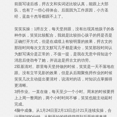
前面写读后感，捋古文和实词还比较认真，能跟上大部
队，也有了一些心得体会。后面因为工作原因，小方圣
经，蓝血十杰等都跟不上了。
笑笑实操：1捋古文，每天坚持跟，没有出现其他孩子的各
种作妖，笑笑比较配合，我就是比较担心孩子的捋是否是
正确打开方式，但是在成绩上有较明显的效果，捋古文的
那段时间每次文言文默写几乎都是满分，笑笑那段时间认
为默写满分是正常的，不值一提，是我在无意中得知这个
消息后使劲夸了她，并说这是捋古文的功劳。
2双基清对。群里每天坚持做的时候，笑笑是一天不落地在
跟。没有立竿见影的效果，但是从后期聚焦捋作业的时候
笑笑几次主动提出要清对，说清对的话，对知识点掌握得
更清晰。
3捋作业。一直在做，每天至少一个小时。周末的时候要捋
上上周一整周的，两个小时时间不够，笑笑也能主动延时
完成。
4脑中成像。从1月24日至2月13日总计21天连续实操，合
计用时890分钟。从刚开始的磕磕绊绊到后面的越来越