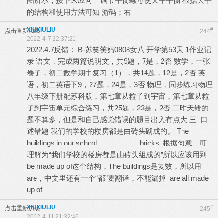
图所示，接下来应向 调节平衡螺母使天平平衡 根据天平
的结构和使用方法可知 游码；右
XIUXIULIU
#
点击重新加载
244
2022-4-7 22:37:21
2022.4.7反馈： B-苏笑笑妈0808女八 开学第53天 1作业记
录 语文，完成两篇说明文，共9题，7是，2否 数学，一张
卷子，初二数学期中复习（1），共14题，12是，2否 英
语，初二英语下9，27题，24是，3否 物理，同步练习物理
八年级下册配苏科版，第七章从粒子到宇宙，第七章从粒
子到宇宙单元综合练习，共25题，23是，2否 二昨天错的
题不算多，但是和自己感觉错误的题目出入有点大 三 口
述错题 我们的学校的楼房都是由砖头砌成的。 The
buildings in our school bricks. 根据句意，可
理解为“我们学校的楼房都是由砖头组成的”所以应该用到
be made up of这个结构，The buildings是复数，所以用
are，中文里还有一个“都”要翻译，不能漏掉 are all made
up of
XIUXIULIU
#
点击重新加载
245
2022-4-11 21:32:46