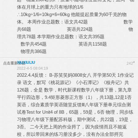
体在月球上的重力只有地球的1/6
∴10kg÷1/6=10kg×6=60kg 他能提起质量为60千克的物
体。 本周作业总题数：语文共42题 数学
共68题 英语共224题 物
理共78题 本学期作业总题数：语文共395题
数学共454题 英语共1158题
物理共386题
XIUXIULIU
#
点击重新加载
242
2022-4-5 08:04:19
2022.4.4反馈： B-苏笑笑妈0808女八 开学第50天 1作业记
录 语文，默写《桃花源记》《小石潭记》《核舟记》共
126题，全是 数学，时代新课程数学八年级下册，第九章
平行四边形，9.4矩形菱形正方形（1），共13题,12是1否
英语，综合素质学英语随堂反馈Ⅲ八年级下册单元综合测
试卷Test for Unit4 of 8B，65题，59是，6否 物理，同步练
习物理八年级下册配苏科版，期中测试，共22题，19是，
3否。 二今天把上周的作业捋了，因为疫情而且不能返
校，所以带回来的练习册没多少，没有办法全部捋完