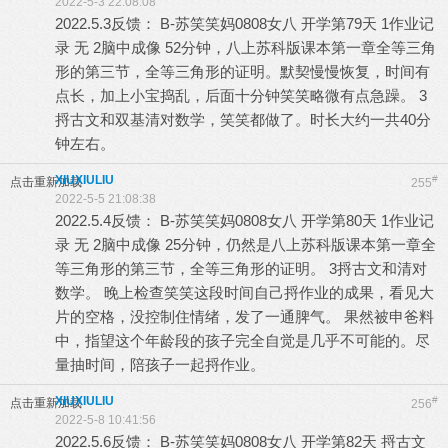
2022-5-3 22:08:08
2022.5.3反馈： B-苏笑笑妈0808女八 开学第79天 1作业记
录 无 2脑中成像 52分钟，八上苏科版课本第一章全等三角
形的第三节，全等三角形的证明。默契慢慢恢复，时间有
点长，加上小宝捣乱，后面十分钟笑笑略微有点急躁。 3
捋古文和双基清对数学，笑笑都做了。时长大约一共40分
钟左右。
XIUXIULIU
#
点击重新加载
255
2022-5-5 21:08:38
2022.5.4反馈： B-苏笑笑妈0808女八 开学第80天 1作业记
录 无 2脑中成像 25分钟，仍然是八上苏科版课本第一章全
等三角形的第三节，全等三角形的证明。 3捋古文和清对
数学。 晚上检查笑笑这段时间自己捋作业的成果，看见大
片的空格，没控制住情绪，发了一通脾气。 果然被申爸料
中，指望这个年龄段的孩子完全自觉是几乎不可能的。尽
量抽时间，陪孩子一起捋作业。
XIUXIULIU
#
点击重新加载
256
2022-5-8 10:41:56
2022.5.6反馈： B-苏笑笑妈0808女八 开学第82天 捋古文