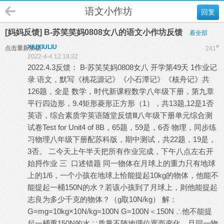
语文小作坊
回复
[妈妈反馈] B-苏笑笑妈0808女八的语文小作坊反馈
看全部
XIUXIULIU
#
点击重新加载
241
2022-4-4 12:18:32
2022.4.3反馈： B-苏笑笑妈0808女八 开学第49天 1作业记
录 语文，默写《桃花源记》《小石潭记》《核舟记》共
126题，全是 数学，时代新课程数学八年级下册，第九章
平行四边形，9.4矩形菱形正方形（1），共13题,12是1否
英语，综合素质学英语随堂反馈Ⅲ八年级下册单元综合测
试卷Test for Unit4 of 8B，65题，59是，6否 物理，同步练
习物理八年级下册配苏科版，期中测试，共22题，19是，
3否。 二今天上午半天把所有作业完成，下午八点左右开
始捋作业 三 口述错题 同一物体在月球上的重力只有地球
上的1/6，一个小孩在地球上恰能提起10kg的物体，他能不
能提起一桶150N的水？若该小孩到了月球上，则他能提起
志良为多少千克的物体？（g取10N/kg） 解：
G=mg=10kg×10N/kg=100N G=100N＜150N ∴他不能提
起一桶重150N的水 ∵质量不随地理位置而变化，且同一物