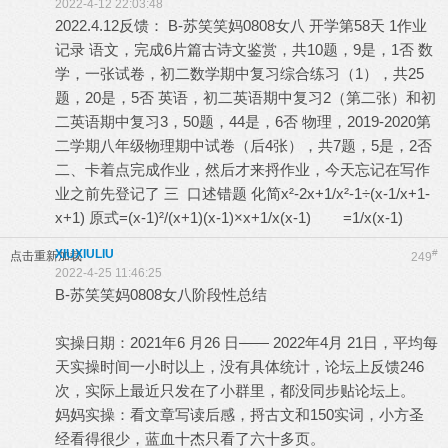
2022-4-12 22:03:48
2022.4.12反馈： B-苏笑笑妈0808女八 开学第58天 1作业
记录 语文，完成6片篇古诗文鉴赏，共10题，9是，1否 数
学，一张试卷，初二数学期中复习综合练习（1），共25
题，20是，5否 英语，初二英语期中复习2（第二张）和初
二英语期中复习3，50题，44是，6否 物理，2019-2020第
二学期八年级物理期中试卷（后4张），共7题，5是，2否
二、卡着点完成作业，然后才来捋作业，今天忘记在写作
业之前先登记了 三 口述错题 化简x²-2x+1/x²-1÷(x-1/x+1-
x+1) 原式=(x-1)²/(x+1)(x-1)×x+1/x(x-1) =1/x(x-1)
XIUXIULIU
#
点击重新加载
249
2022-4-25 11:46:25
B-苏笑笑妈0808女八阶段性总结
实操日期：2021年6 月26 日—— 2022年4月 21日，平均每
天实操时间一小时以上，没有具体统计，论坛上反馈246
次，实际上最近只发在了小群里，都没同步贴论坛上。
妈妈实操：看文章写读后感，捋古文和150实词，小方圣
经看得很少，蓝血十杰只看了六十多页。