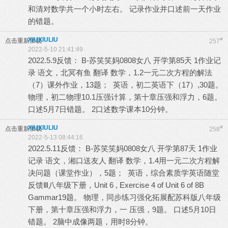
和清对数学共一个小时左右。 记录作业并口述前一天作业
的错题。
XIUXIULIU
#
点击重新加载
257
2022-5-10 21:41:49
2022.5.9反馈： B-苏笑笑妈0808女八 开学第85天 1作业记
录 语文，北冥有鱼 翻译 数学，1.2一元二次方程的解法
（7）课外作业，13题； 英语，初二英语下（17）,30题。
物理，初二物理10.1压强计算，第十章压强和浮力，6题。
口述5月7日错题。 2口述数学课本10分钟。
XIUXIULIU
#
点击重新加载
258
2022-5-13 08:44:16
2022.5.11反馈： B-苏笑笑妈0808女八 开学第87天 1作业
记录 语文，湘口送友人 翻译 数学，1.4用一元二次方程解
决问题（课堂作业），5题； 英语，综合素质学英语随堂
反馈Ⅲ八年级下册，Unit 6 , Exercise 4 of Unit 6 of 8B
Gammar19题。 物理，同步练习强化拓展配苏科版八年级
下册，第十章压强和浮力，一 压强，9题。 口述5月10日
错题。 2脑中成像两题，用时8分钟。