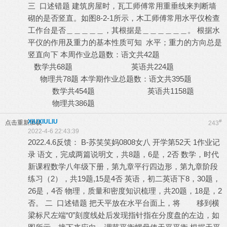
三 口述错题 建筑房屋时，瓦工师傅常用重垂线来判断墙
砌的是否竖直。如图8-2-1所示，木工师傅常用水平仪检查
工作台是否＿＿＿＿＿，其根据是＿＿＿＿＿＿。 根据水
平仪的作用及重力的基本性质可知 水平；重力的方向总是
竖直向下 本周作业总题数：语文共42题
数学共68题 英语共224题
物理共78题 本学期作业总题数：语文共395题
数学共454题 英语共1158题
物理共386题
XIUXIULIU
#
点击重新加载
243
2022-4-6 22:43:39
2022.4.6反馈： B-苏笑笑妈0808女八 开学第52天 1作业记
录 语文，完成两篇说明文，共8题，6是，2否 数学，时代
新课程数学八年级下册，第九章平行四边形，第九章阶段
练习（2），共19题,15是4否 英语，初二英语下8，30题，
26是，4否 物理，质量和密度知识梳理，共20题，18是，2
否。 二 口述错题 把天平放在水平台面上，将 移到横
梁标尺左端“0”刻度线处后发现指针指在分度盘的左边，如