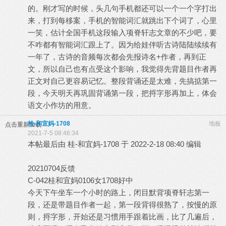
的。刚才写的时候，头几句手机都还可以一个一个字打出
来，打到每移案，手机的智能词汇就跳出下个词了，心里
一笑，估计全国手机这段输入项脊轩志文章的不少吧，要
不咋都有智能词汇跟上了。因为给娃伴听古诗陆陆续续有
一年了，古诗的音频每次都会先报诗名+作者，再到正
文，所以自己也有点受这个影响，我觉得先背题目作者再
正文对自己更容易记忆。整段背诵还是太难，先搞掂第一
段，今天明天再巩固背诵第一段，把捋字形再加上，体会
语文小作坊的用意。
桂-和宜妈-1708
地板
点击重新加载
2021-7-5 08:46:34
本帖最后由 桂-和宜妈-1708 于 2022-2-18 08:40 编辑
20210704反馈
C-042桂和宜妈0106女1708好中
今天下午坐车一个小时的路上，闭目默背项脊轩志第一
段，还是带题目作者一起，第一段背得很熟了，按慢的原
则，捋字形，开始还是习惯用手跟着比画，比了几遍后，