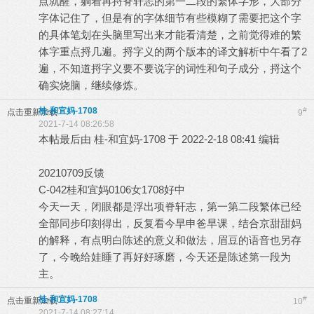
点就醒，躺着再捋脊轩志的第一二段的繁体字形，大部分
字体记住了，但是有的字体细节有些模糊了需要把这个字
的具体笔划在头脑里写出来才能看清楚，之前觉得难的繁
体字重点捋几遍。捋字义的两个版本的译文解析中午看了2
遍，不知道捋字义要不要说字的词性和句子成分，捋这个
确实烧脑，继续修炼。
桂-和宜妈-1708
#
点击重新加载
9
2021-7-14 08:26:58
本帖最后由 桂-和宜妈-1708 于 2022-2-18 08:41 编辑
20210709反馈
C-042桂和宜妈0106女1708好中
今天一天，闭眼都是浮出项脊轩志，第一第二段繁体已经
全部同步印刻得出，反复看今早申爸早课，结合京甜甜妈
的解释，有点明白陈述的意义和做法，眉豆的语音也另存
了，今晚给娃睡了再好好琢磨，今天还是陈述第一段为
主。
桂-和宜妈-1708
#
点击重新加载
10
2021-7-14 08:27:14