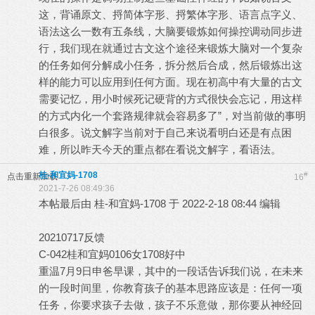
这，背诵原文、捋简体字形、捋繁体字形、语言点字义、
语法这么一数有五条线，大脑要锻炼如何操控调动同步进
行，我们现在就通过古文这个途径来锻炼大脑对一个复杂
的任务如何分解成小任务，拆分然后合成，然后锻炼出这
样的能力可以应用到任何方面。现在初高中有大量的古文
需要记忆，用小时候死记硬背的方式很快会忘记，用这样
的方式内化一个套路规律就会容易多了”，对当前做的事明
白很多。说文解字当前对于自己来说看明白还是有点困
难，所以昨天今天的重点都在看说文解字，看语法。
桂-和宜妈-1708
#
点击重新加载
16
2021-7-26 08:49:36
本帖最后由 桂-和宜妈-1708 于 2022-2-18 08:44 编辑
20210717反馈
C-042桂和宜妈0106女1708好中
重温7月9日申爸早课，其中的一段话告诉我们说，在未来
的一段时间里，你教育孩子的基本思路应该是：任何一项
任务，你要求孩子去做，孩子不乐意做，那你要从神经回