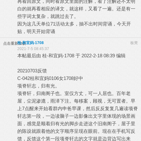
再看回原文，同时看原文里面的注解，看了注解还不太明
白的就再看相应的译文，就这样，又看了一遍。还是有一
些字词太复杂，就跳过去了。
因为这几天单位71活动太多，抽不出时间背诵，今天开
贴，明天开始背诵
桂-和宜妈-1708
板凳
点击重新加载
2021-7-5 08:45:37
本帖最后由 桂-和宜妈-1708 于 2022-2-18 08:39 编辑
20210703反馈
C-042桂和宜妈0106女1708好中
项脊轩志，归有光。
项脊轩，归南阁子也。室仅方丈，可一人居也。百年老
屋，尘泥渗漉，雨泽下注。每移案，顾视，无可置者。早
上7点醒来开始看群内申爸早课，然后反反复复几遍读项脊
轩志第一段，一边读脑子一边影像出文字里体现的场景画
面，感觉是顺着归有光的脚步走进这个旧南阁子，屋子里
的陈设就跟着他的文字顺序呈现在眼前。现在在手机写反
馈，反馈这个第一段项脊轩志的文字就是边背边写出来