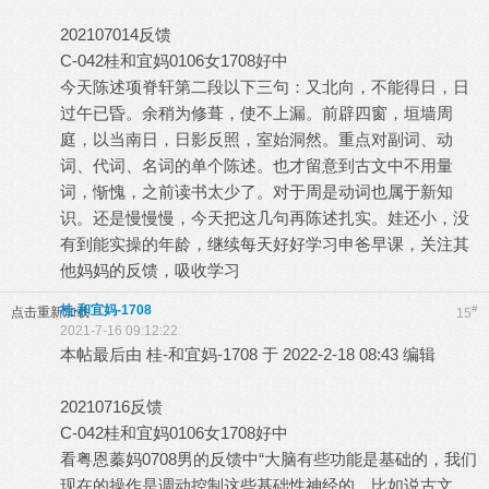
202107014反馈
C-042桂和宜妈0106女1708好中
今天陈述项脊轩第二段以下三句：又北向，不能得日，日
过午已昏。余稍为修葺，使不上漏。前辟四窗，垣墙周
庭，以当南日，日影反照，室始洞然。重点对副词、动
词、代词、名词的单个陈述。也才留意到古文中不用量
词，惭愧，之前读书太少了。对于周是动词也属于新知
识。还是慢慢慢，今天把这几句再陈述扎实。娃还小，没
有到能实操的年龄，继续每天好好学习申爸早课，关注其
他妈妈的反馈，吸收学习
桂-和宜妈-1708
#
点击重新加载
15
2021-7-16 09:12:22
本帖最后由 桂-和宜妈-1708 于 2022-2-18 08:43 编辑
20210716反馈
C-042桂和宜妈0106女1708好中
看粤恩蓁妈0708男的反馈中“大脑有些功能是基础的，我们
现在的操作是调动控制这些基础性神经的，比如说古文