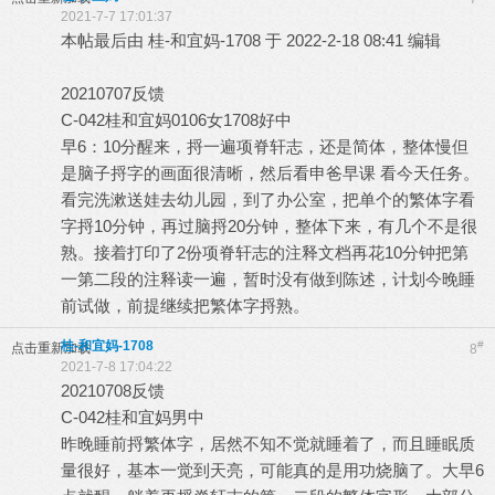
2021-7-7 17:01:37
本帖最后由 桂-和宜妈-1708 于 2022-2-18 08:41 编辑
20210707反馈
C-042桂和宜妈0106女1708好中
早6：10分醒来，捋一遍项脊轩志，还是简体，整体慢但
是脑子捋字的画面很清晰，然后看申爸早课 看今天任务。
看完洗漱送娃去幼儿园，到了办公室，把单个的繁体字看
字捋10分钟，再过脑捋20分钟，整体下来，有几个不是很
熟。接着打印了2份项脊轩志的注释文档再花10分钟把第
一第二段的注释读一遍，暂时没有做到陈述，计划今晚睡
前试做，前提继续把繁体字捋熟。
桂-和宜妈-1708
#
点击重新加载
8
2021-7-8 17:04:22
20210708反馈
C-042桂和宜妈男中
昨晚睡前捋繁体字，居然不知不觉就睡着了，而且睡眠质
量很好，基本一觉到天亮，可能真的是用功烧脑了。大早6