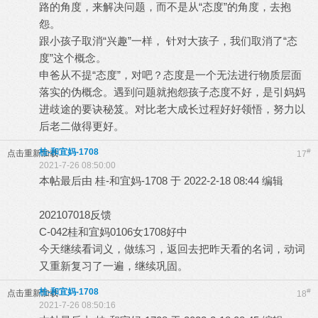
路的角度，来解决问题，而不是从“态度”的角度，去抱
怨。
跟小孩子取消“兴趣”一样， 针对大孩子，我们取消了“态
度”这个概念。
申爸从不提“态度”，对吧？态度是一个无法进行物质层面
落实的伪概念。遇到问题就抱怨孩子态度不好，是引妈妈
进歧途的要诀秘笈。对比老大成长过程好好领悟，努力以
后老二做得更好。
桂-和宜妈-1708
#
点击重新加载
17
2021-7-26 08:50:00
本帖最后由 桂-和宜妈-1708 于 2022-2-18 08:44 编辑
202107018反馈
C-042桂和宜妈0106女1708好中
今天继续看词义，做练习，返回去把昨天看的名词，动词
又重新复习了一遍，继续巩固。
桂-和宜妈-1708
#
点击重新加载
18
2021-7-26 08:50:16