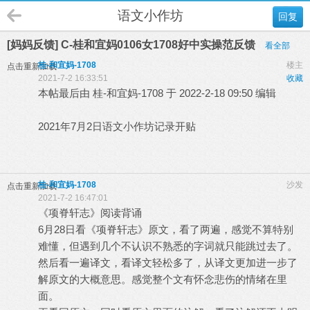
语文小作坊
回复
[妈妈反馈] C-桂和宜妈0106女1708好中实操范反馈
看全部
桂-和宜妈-1708
楼主
点击重新加载
2021-7-2 16:33:51
收藏
本帖最后由 桂-和宜妈-1708 于 2022-2-18 09:50 编辑
2021年7月2日语文小作坊记录开贴
桂-和宜妈-1708
沙发
点击重新加载
2021-7-2 16:47:01
《项脊轩志》阅读背诵
6月28日看《项脊轩志》原文，看了两遍，感觉不算特别
难懂，但遇到几个不认识不熟悉的字词就只能跳过去了。
然后看一遍译文，看译文轻松多了，从译文更加进一步了
解原文的大概意思。感觉整个文有怀念悲伤的情绪在里
面。