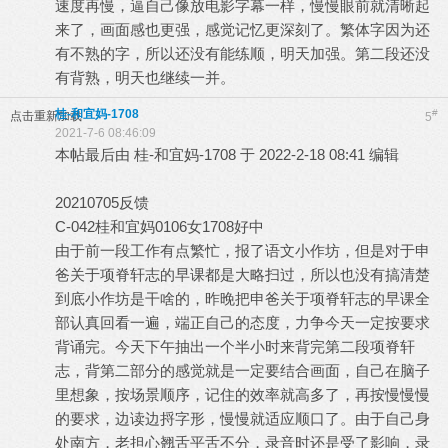
速度再慢，逼自己像放电影字幕一样，慢慢眼前就清晰起
来了，画面感也更强，感觉记忆更深刻了。繁体字因为还
有不熟的字，所以还没有能练顺，明天加强。第二段还没
有背熟，明天也继续一并。
桂-和宜妈-1708
#
点击重新加载
5
2021-7-6 08:46:09
本帖最后由 桂-和宜妈-1708 于 2022-2-18 08:41 编辑
20210705反馈
C-042桂和宜妈0106女1708好中
由于前一段工作有点繁忙，报了语文小作坊，但是对于申
爸关于项脊轩志的早课都是大略扫过，所以也没有搞清楚
到底小作坊是干啥的，昨晚把申爸关于项脊轩志的早课全
部认真回看一遍，端正自己的态度，力争今天一定按要求
背诵完。今天下午抽出一个半小时来背完第二段项脊轩
志，背第二部分的感觉就是一定要结合画面，自己在脑子
里想象，按场景顺序，记住的效率就高多了，再按慢慢慢
的要求，边读边捋字形，慢慢就适应顺口了。由于自己身
处南方，老担心翘舌平舌不分，录音时还是受了影响，录