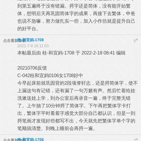
到第五遍终于没有错漏。捋字还是简体，没有能开始繁
体，想明后天再巩固简体字的成果，再接下去繁体，申爸
也说不急嘛，努力做扎实一些，加入小作坊就是提升自己
的好平台。
桂-和宜妈-1708
#
点击重新加载
6
2021-7-6 16:11:03
本帖最后由 桂-和宜妈-1708 于 2022-2-18 08:41 编辑
20210706反馈
C-042桂和宜妈0106女1708好中
今早起床前就巩固背的2段项脊轩志，还是捋简体字，使不
上漏这句有记错，还有漏了一句万籁有声。然后忙着给娃
洗漱送娃上学，到办公室后再录音一遍，终于完整无错
了。上午抽了10分钟捋了简体字。下午再把繁体字卡打
出，繁体字平时看着字感觉大部分自己都认识，但是一到
捋笔画才发现好些都写不出，今天就先把繁体字单个字的
笔顺搞清楚。到晚上睡前会再捋一遍。
桂-和宜妈-1708
#
点击重新加载
7