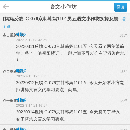
语文小作坊
回复
[妈妈反馈] C-079京韩韩妈1101男五语文小作坊实操反馈
看
全部
韩韩妈
#
点击重新加载
181
2022-3-12 08:48:39
20220311反馈 C-079京韩韩妈1101五 今天看了两集繁简
字。捋了一遍岳阳楼记，一段时间不弄就会有记混淆的地
方。
韩韩妈
#
点击重新加载
182
2022-3-13 12:51:15
20220312反馈 C-079京韩韩妈1101五 今天开始看小方老
师讲得文言文的学习要点，两集。
韩韩妈
#
点击重新加载
183
2022-3-14 21:46:17
20220314反馈 C-079京韩韩妈1101五 今天复习了早课，
看了两集文言文学习要点。
韩韩妈
#