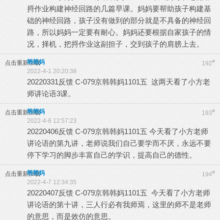
捋作业构建神经回路的几篇早课。妈妈要帮助孩子构建基
础的神经回路，孩子没有做到的部分就是不具备的神经回
路，所以妈妈一定要有耐心。妈妈还要根据自家孩子的情
况，择机，把捋作业这副担子，交到孩子的肩膀上去。
韩韩妈
#
点击重新加载
192
2022-4-1 20:20:38
20220331反馈 C-079京韩韩妈1101五 这两天看了小方老
师讲论语3课。
韩韩妈
#
点击重新加载
193
2022-4-6 12:57:23
20220406反馈 C-079京韩韩妈1101五 今天看了小方老师
讲论语的第九讲，老师说我们自己要学而不厌，永远不要
停下学习的脚步丰富自己的学识，提高自己的德性。
韩韩妈
#
点击重新加载
194
2022-4-7 12:34:35
20220407反馈 C-079京韩韩妈1101五 今天看了小方老师
讲论语的第十讲，三人行必有我师焉，这里的师不是老师
的意思，而是效仿的意思。