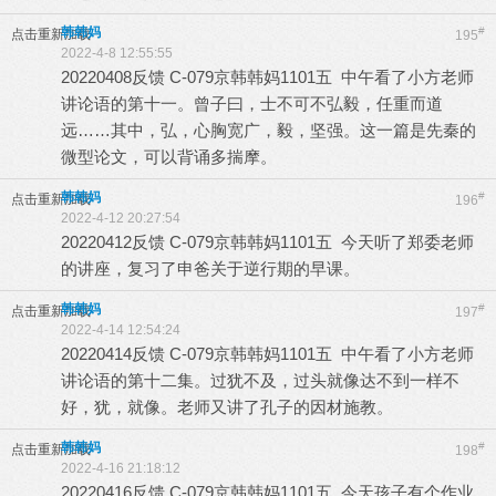
韩韩妈
#
点击重新加载
195
2022-4-8 12:55:55
20220408反馈 C-079京韩韩妈1101五 中午看了小方老师
讲论语的第十一。曾子曰，士不可不弘毅，任重而道
远……其中，弘，心胸宽广，毅，坚强。这一篇是先秦的
微型论文，可以背诵多揣摩。
韩韩妈
#
点击重新加载
196
2022-4-12 20:27:54
20220412反馈 C-079京韩韩妈1101五 今天听了郑委老师
的讲座，复习了申爸关于逆行期的早课。
韩韩妈
#
点击重新加载
197
2022-4-14 12:54:24
20220414反馈 C-079京韩韩妈1101五 中午看了小方老师
讲论语的第十二集。过犹不及，过头就像达不到一样不
好，犹，就像。老师又讲了孔子的因材施教。
韩韩妈
#
点击重新加载
198
2022-4-16 21:18:12
20220416反馈 C-079京韩韩妈1101五 今天孩子有个作业