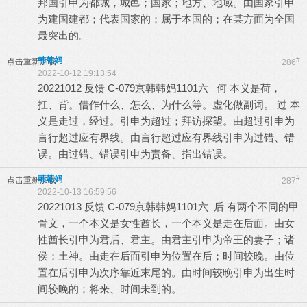
邦国引申为都城，城邑；国家；地方、地域。由国家引申
为建国建都；代表国家的；属于本国的；在某方面为全国
最突出的。
韩韩妈
#
点击重新加载
286
2022-10-12 19:13:54
20221012 反馈 C-079京韩韩妈1101六 何 本义是荷，
扛、背。借作什么、怎么、为什么等。虚化做副词。 过 本
义是走过，经过。引申为超过；拜访探望。由超过引申为
言行超过应有界线。由言行超过应有界线引申为过错、错
误。由过错、错误引申为责备、指出错误。
韩韩妈
#
点击重新加载
287
2022-10-13 16:59:56
20221013 反馈 C-079京韩韩妈1101六 后 有两个不同的甲
骨文，一个本义是女性酋长，一个本义是走在后面。由女
性酋长引申为君后、君主。由君主引申为帝王的妻子；诸
侯；土神。由走在后面引申为位置在后；时间较晚。由位
置在后引申为次序靠近末尾的。由时间较晚引申为出生时
间较晚的；将来、时间未到的。