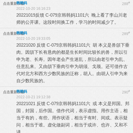
韩韩妈
#
点击重新加载
288
2022-10-20 16:16:23
20221019反馈 C-079京韩韩妈1101六 晚上看了李山川老
师的公开课。这段时间换工作，学习的时间减少了。
韩韩妈
#
点击重新加载
289
2022-10-20 19:33:05
20221020 反馈 C-079京韩韩妈1101六 胡 本义是兽頜下垂
肉。因頜下长有悬肉的都是生长时间比较长的兽，所以引
申为老、长寿。因年老会产生迷乱，所以由老引申为乱、
任意乱来。又由頜下垂肉引申为胡须、戈颈。还可借作古
代对北方和西方少数民族的泛称，胡人。由胡人引申为来
自少数民族的。
韩韩妈
#
点击重新加载
290
2022-10-21 19:12:38
20221021 反馈 C-079京韩韩妈1101六 或 本义是邦国。邦
国，封国，后作国。借作代词，表示虚指。用作主语，相
当于有的，有些。用作状语，相当于有时、间或。表示疑
问，相当于谁。虚化做副词，相当于或许、也许、又和不
译。