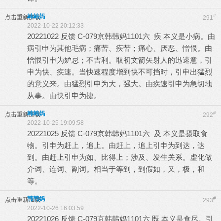
韩韩妈
#
点击重新加载
291
2022-10-22 20:12:33
20221022 反馈 C-079京韩韩妈1101六 疾 本义是小病。由
病引申为其他毛病；痛苦、疾苦；痛心、厌恶、憎恨。由
憎恨引申为妒忌；不吉利。取初文箭矢射人的迅速意，引
申为快、疾速。当快速程度增到快不可挡时，引申出猛烈
的意义来。由猛烈引申为大，强大。由疾速引申为急切地
从事。由快引申为捷。
韩韩妈
#
点击重新加载
292
2022-10-25 19:09:58
20221025 反馈 C-079京韩韩妈1101六 及 本义是摄取食
物。引申为赶上，追上。由赶上，追上引申为到达，达
到。由赶上引申为如、比得上；涉及、发生关系。虚化做
介词、连词、副词。相当于等到，到假如，又，极，和
等。
韩韩妈
#
点击重新加载
293
2022-10-26 16:03:59
20221026 反馈 C-079京韩韩妈1101六 既 本义是食尽。引