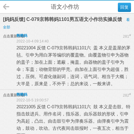
语文小作坊
回复
[妈妈反馈] C-079京韩韩妈1101男五语文小作坊实操反馈
看
全部
韩韩妈
#
点击重新加载
281
2022-10-4 09:14:40
20221004 反馈 C-079京韩韩妈1101六 盖 本义是盖屋的茅
毡。引申为用白茅等编织的覆盖物。由覆盖物引申为器物
的盖子；加在上面；遮蔽，掩盖。由器物的盖子引申为
伞；车盖；动物背部的甲壳。由加在上面引申为超值，胜
过，压倒。可虚化做副词，连词，语气词。相当于大概；
大半是，原来是，不外乎；总的来说，一般来讲。
韩韩妈
#
点击重新加载
282
2022-10-5 19:00:57
20221005 反馈 C-079京韩韩妈1101六 鼓 本义是击鼓。特
指击鼓进兵。用作名词，指乐器。由乐器鼓的形状，引申
为高起，凸出。由击鼓引申为弹奏乐器。由弹奏引申为震
动，鼓动，吹动。古代夜间击鼓报时，一夜五次，相当于