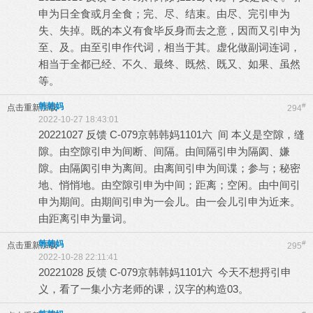
申为日全食或月全食；完、尽、结束。由尽、完引申为
失、失掉。既的本义有食毕反身而去之意，因而又引申为
至、及。由至引申作代词，相当于其。虚化做副词连词，
相当于全都已经、不久、最终、既然、既又、如果、虽然
等。
韩韩妈
#
点击重新加载
294
2022-10-27 18:43:01
20221027 反馈 C-079京韩韩妈1101六 间 本义是空隙，缝
隙。由空隙引申为间断、间隔。由间隔引申为隔阂、嫌
隙。由隔阂引申为离间。由离间引申为间谍；参与；秘密
地、悄悄地。由空隙引申为中间；距离；空闲。由中间引
申为期间。由期间引申为一会儿。由一会儿引申为近来。
由距离引申为量词。
韩韩妈
#
点击重新加载
295
2022-10-28 22:11:41
20221028 反馈 C-079京韩韩妈1101六 今天不想捋引申
义，看了一集小方老师的课，汉字的构造03。