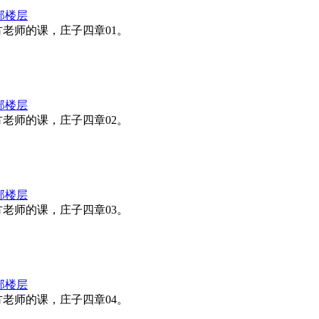
部楼层
一集小方老师的课，庄子四章01。
部楼层
一集小方老师的课，庄子四章02。
部楼层
一集小方老师的课，庄子四章03。
部楼层
一集小方老师的课，庄子四章04。