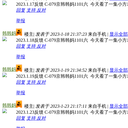
2023.1.17反馈 C-079京韩韩妈1101六 今天看了一集
回复
支持
反对
举报
韩韩妈
楼主
|
发表于 2023-1-18 21:37:23
来自手机
|
显示全部
2023.1.18反馈 C-079京韩韩妈1101六 今天看了一集
回复
支持
反对
举报
韩韩妈
楼主
|
发表于 2023-1-19 21:34:52
来自手机
|
显示全部
2023.1.19反馈 C-079京韩韩妈1101六 今天看了一集
回复
支持
反对
举报
韩韩妈
楼主
|
发表于 2023-1-23 21:17:11
来自手机
|
显示全部
2023.1.23反馈 C-079京韩韩妈1101六 今天看了一
回复
支持
反对