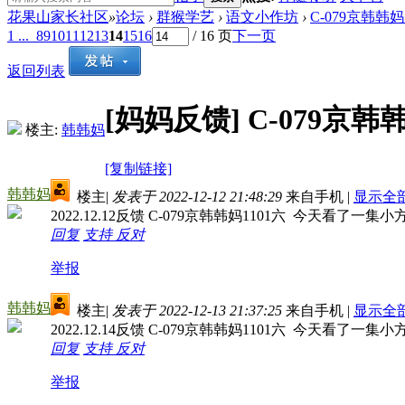
花果山家长社区
»
论坛
›
群猴学艺
›
语文小作坊
›
C-079京韩韩
1 ...
8
9
10
11
12
13
14
15
16
/ 16 页
下一页
返回列表
[妈妈反馈]
C-079京
楼主:
韩韩妈
[复制链接]
韩韩妈
楼主
|
发表于 2022-12-12 21:48:29
来自手机
|
显示全
2022.12.12反馈 C-079京韩韩妈1101六 今天看了
回复
支持
反对
举报
韩韩妈
楼主
|
发表于 2022-12-13 21:37:25
来自手机
|
显示全
2022.12.14反馈 C-079京韩韩妈1101六 今天看了
回复
支持
反对
举报