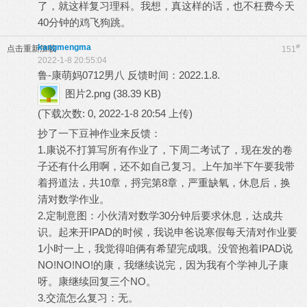
了，就这样复习理科。我想，真这样的话，也不枉费今天
40分钟的鸡飞狗跳。
kangmengma
#
点击重新加载
151
2022-1-8 20:55:04
鲁-康萌妈0712男八 反馈时间：2022.1.8.
图片2.png
(38.39 KB)
(下载次数: 0, 2022-1-8 20:54 上传)
抄了一下豆神作业来反馈：
1.康说不打算写所有作业了，下周二考试了，现在发的卷
子还有什么用啊，还不如自己复习。上午加半下午要我带
着捋道法，共10章，捋完第8章，严重缺氧，休息后，换
清对数学作业。
2.定制意图：小伙清对数学30分钟后要求休息，达成共
识。起来开IPAD的时候，我说申爸说寒假每天清对作业要
1小时一上，我觉得咱俩有希望完成哦。没管抱着IPAD说
NO!NO!NO!的康，我继续说完，因为我有个学神儿子康
呀。康继续回复三个NO。
3.交流怎么复习：无。