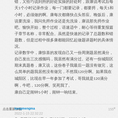
错，又恰巧说到捋的好处实操的好处时，跟康说考试后每
天
个小时记录作业，每一门都要记录，都要捋，每天
和
1
1
小时，必须做的啊。康每次都痛快点头答应。晚饭后，康
说要洗澡，我问先捋作业还是先洗澡，康说那先捋作业
吧。愉快开始，整个过程，语速适中，耐心等待重复报篇
子章节名称，非常配合。虽然是快速的记录了总题数和错
题数，但是过程中很多康都能回忆起做题讲题时的具体情
况。
记录数学中，康惊喜的发现自己又一份周测题居然满分，
自己发出三次感慨吗，我居然有满分过。还有一份城阳区
期末真题卷，康又说，这份卷子我最后一题没有做完，这
么简单的题我居然没有做完，不然我
分啊。如果我在
120
城阳区，比现在早一年参加了考试，哥我就是
满分
120
啊，牛吧，
分啊。笑死我了。
120
康自己定闹钟
小时，闹钟一响结束。
1
kangmengma
#
点击重新加载
155
2022-1-15 22:32:22