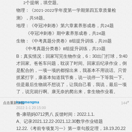
个提纲，填空题。
2
物理：《
学年度第一学期第四五章质量检
2021-2022
测》，共
题。
58
地理：《夺冠冲刺卷》第六章素养形成卷，共
题
24
《夺冠冲刺卷》期中素养形成卷，共
题
24
生物：《中考真题分类卷》
组提升训练，共
题
B
20
《中考真题分类卷》
组提升训练，共
题
B
23
B：真实情况：回家写完生物作业，6：30出门打球，9:40
才回家。爸爸车问题，耽误了时间。回家后纪录作业，倒
是配合的，一项一项的都报出来，我基本不用说话。只管
抓紧打字，康基本知道我节奏，说一说停一下等我一下。
但是最后生物就不想说了，让我自己看，我说，最后一项
了，说完就行啊。康无奈的爬出来，拿生物作业看。
kangmengma
#
点击重新加载
144
2022-1-1 20:15:00
鲁-康萌妈0712男八 反馈时间：2022.1.1.
A、记录2021.12.22-2021.12.30数学作业错题
12.22.《考前专项复习一》第一章勾股定理，18.19.20.22