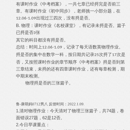
有课时作业《中考档案》，一共七章已经捋完是否前三
章。有课时作业《初中同步》，老师挑一小部分题，在
出现过三四次，没有捋是否。
12.06-1.09
B.
物理：课时作业《名校课堂》，有记录未捋是否。篇子
已捋是否
张
3
其它的科目都没有捋是否。
总结：时间上
，记录了每天语数英物理作业。
12.06-1.09
捋是否的集中在数学一科，按日期共记录
次捋了
次是
25
17
否，又按照课时作业的章节顺序《中考档案》捋是否到第
三章结束，未捋的还有四章课时作业，还有每章检测，期
中期末检测。
物理捋是否的三张篇子。
鲁
-康萌妈0712男八 反馈时间：2022.1.09.
1.清对物理作业：今天清对了物理三张篇子，共74题，卷
面错误27题，62是12否。
2.今日早课重点：