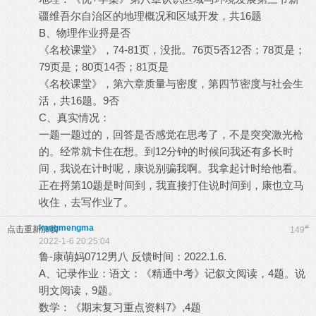
疆维吾尔自治区的地理概况和区域开发，共16题
B、物理作业捋是否
《名校课堂》，74-81页，没批。76页5否12否；78页是；
79页是；80页14否；81页是
《名校课堂》，第六章质量与密度，第四节密度与社会生
活，共16题。9否
C、真实情况：
一题一题过的，回答是否感觉在思考了，不是突突激光枪
的。经常就卡住在想。到12分钟的时候问我还有多长时
间，我说在计时呢，康说别骗我啊。我拿起计时给他看。
正在捋第10题是时间到，我直接打住说时间到，康也立马
收住，去写作业了。
kangmengma
#
点击重新加载
149
2022-1-6 20:25:04
鲁-康萌妈0712男八 反馈时间：2022.1.6.
A、记录作业：语文：《精通中考》记叙文阅读，4题。说
明文阅读，9题。
数学：《期末复习重点资料7》,4题