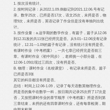
1. 按次没有统计。
2. 按时间记录：从2022.1.09.倒叙记到2021.12.06.号有记
录。数学25次，已捋是否17次，语文25次，未捋是否，物
理9次，未捋是否，英语记录了作业但是没有单独列出统
计。
3. 按作业量：a.这学期的数学作业，有篇子，篇子从12.06
到12.31发的共11张已经捋完是否。从9.01--12.06没有记录
统计，12.31---1.09的篇子有记录，没有统计没有捋是否。
有课时作业《中考档案》，一共七章已经捋完是否前三
章。有课时作业《初中同步》，老师挑一小部分题，在
12.06-1.09出现过三四次，没有捋是否。
B. 物理：课时作业《名校课堂》，有记录未捋是否。篇子
已捋是否3张
其它的科目都没有捋是否。
总结：时间上12.06-1.09，记录了每天语数英物理作业。
捋是否的集中在数学一科，按日期共记录25次捋了17次是
否，又按照课时作业的章节顺序《中考档案》捋是否到第
三章结束，未捋的还有四章课时作业，还有每章检测，期
中期末检测。