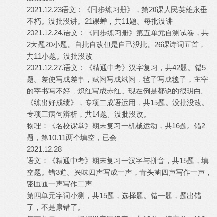
2021.12.23语文：《同步练习册》，第20课人民英雄永垂
不朽。没批没讲。21课蝉，共11题。每批没讲
2021.12.24.语文：《同步练习册》第五单元自测试卷，共
2大题20小题。自批自改但是自己没批。26课诗词五首，
共11小题。没批没改
2021.12.27.语文：《精通中考》汉字复习，共42题。错5
题。差使写成差事，赋闲写成斌闲，毡子写成毯子，主宰
的宰书写不好，炽红写成赤红。现在倒是都说的很明白。
《练出好成绩》，专项二成语运用，共15题。没批没改。
专项三病句辨析，共14题。没批没改。
物理：《名校课堂》期末复习一机械运动，共16题。错2
题，第10.11两个填空，已会
2021.12.28
语文：《精通中考》期末复习一汉字与拼音，共15题，填
空题。错3道。兴味四声写成一声，青头菌四声写作一声，
密匝匝一声写作二声。
第四单元字词小测，共15题，选择题。错一题，题出错
了，不是康错了。