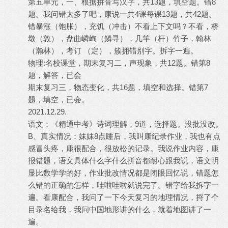
第五单元，一、根据拼音写汉字，共13题，填空题。错8
题。我问错太多了吧，康说一共4课每课13题，共42题。
错暴涨（饱胀），充饥（冲击）不看上下文吗？不看，桥
墩（敦），盘曲嶙峋（鳞寻），几竿（杆）竹子，翰林
（瀚林），考订 （定），簇拥错别字。拆字一遍。
物理:名校课堂，期末复习二，声现象，共12题。错第8
题，解答，已会
期末复习三，物态变化，共16题，填空和选择。错第7
题，填空，已会。
2021.12.29.
语文：《精通中考》诗词理解，9道，选择题。没批没改。
B、真实情况：妹妹8点睡后，我叫康纪录作业，我也有点
感冒头疼，康很配合，很放松的记录。我说作业内容，康
报错题，语文具体什么字什么拼音都耐心跟我说，语文明
显比数学学的好，作业批改情况都是闭眼回忆说，错题怎
么错的正确的怎样，哇啦哇啦就说完了。错字给我拆字一
遍。看康配合，我问了一下今天复习的地理情况，捋了个
目录名给我，我问中国地形讲的什么，就着地图讲了一
遍。