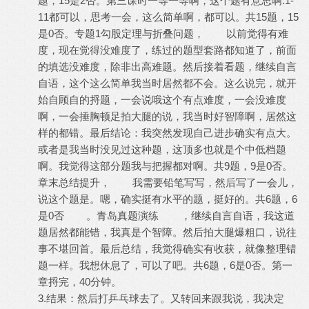
题，15是2否。第三课时一等一等啊，这个题有意思啊.1-
11都可以，思考一会，这么简单啊，都可以。共15题，15
是0否。专题1勾股定理与折叠问题， 以前觉得有难
度，现在觉得没难度了，练过的题型套路都知道了，前面
的填选没难度，除非出高难题。然后接着看题，继续自言
自语，这个这么简单我当时居然都不会。这么说完，就开
始自顾自的捋题，一会说哦这个有点难度，一会没难度
啊，一会捶胸顿足拍大腿的说，我当时好智障啊，居然这
样的都错。最后结论：我突然发现自己进步确实有点大。
或者是我当时没见过这种题，这顶多也就是个中低档题
啊。我觉得这部分题我与把握都对啊。共9题，9是0否。
章末总结提升， 我需要铅笔写写，然后写了一会儿，
说这个题是。嗯，确实挺有水平的题，挺好的。共6题，6
是0否 。青岛真题演练 ，继续自言自语，我这道
题居然都能错，我真是个智障。然后拍大腿爆粗口，说往
事不堪回首。最后总结，我觉得确实有收获，就像整理错
题一样。我想休息了，可以了吧。共6题，6是0否。第一
章捋完，40分钟。
3.结果：然后打乒乓球去了。又转回来跟我说，我决定