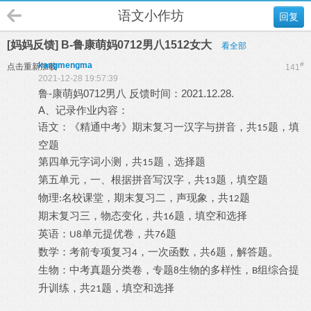
语文小作坊
回复
[妈妈反馈] B-鲁康萌妈0712男八1512女大
看全部
kangmengma
#
点击重新加载
141
2021-12-28 19:57:39
鲁-康萌妈0712男八 反馈时间：2021.12.28.
A、记录作业内容：
语文：《精通中考》期末复习一汉字与拼音，共
题，填
15
空题
第四单元字词小测，共
题，选择题
15
第五单元，一、根据拼音写汉字，共
题，填空题
13
物理
名校课堂，期末复习二，声现象，共
题
:
12
期末复习三，物态变化，共
题，填空和选择
16
英语：
单元提优卷，共
题
U8
76
数学：考前专项复习
，一次函数，共
题，解答题。
4
6
生物：中考真题分类卷，专题
生物的多样性，
组综合提
8
B
升训练，共
题，填空和选择
21