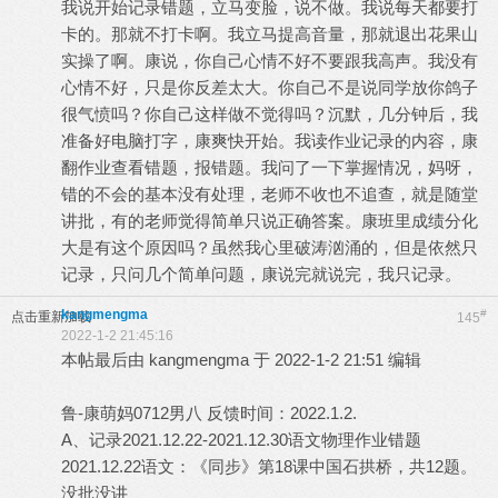
我说开始记录错题，立马变脸，说不做。我说每天都要打
卡的。那就不打卡啊。我立马提高音量，那就退出花果山
实操了啊。康说，你自己心情不好不要跟我高声。我没有
心情不好，只是你反差太大。你自己不是说同学放你鸽子
很气愤吗？你自己这样做不觉得吗？沉默，几分钟后，我
准备好电脑打字，康爽快开始。我读作业记录的内容，康
翻作业查看错题，报错题。我问了一下掌握情况，妈呀，
错的不会的基本没有处理，老师不收也不追查，就是随堂
讲批，有的老师觉得简单只说正确答案。康班里成绩分化
大是有这个原因吗？虽然我心里破涛汹涌的，但是依然只
记录，只问几个简单问题，康说完就说完，我只记录。
kangmengma
#
点击重新加载
145
2022-1-2 21:45:16
本帖最后由 kangmengma 于 2022-1-2 21:51 编辑
鲁-康萌妈0712男八 反馈时间：2022.1.2.
A、记录2021.12.22-2021.12.30语文物理作业错题
2021.12.22语文：《同步》第18课中国石拱桥，共12题。
没批没讲