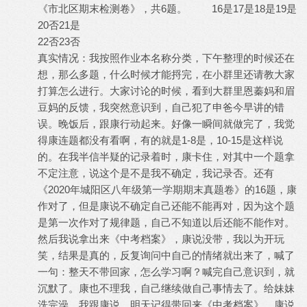
6题。 16是17是18是19是
《市北区期末检测卷》，共
20否21是
22否23否
真实情况：我按照作业本名称分类，下午整理的时候还在
想，那么多题，什么时候才能捋完，在小群里还请教大家
打算怎么进行。大家讨论的时候，看到大群里恩蓁妈和眉
豆妈的反馈，我突然意识到，自己犯了申爸今早讲的错
误。晚饭后，跟康行动起来。好像一瞬间就做完了，我觉
1-8是，10-15是这样说
得康连题都没有看啊，有的就是
的。在我半信半疑的记录着时，康卡住，对其中一个题拿
不定注意，说这个是不是我不确定，我记录否。还有
2020年城阳区八年级第一学期期末真题卷》的16题，康
《
作对了，但是康说不确定自己还能不能再对，因为这个题
是第一次作对了规律题，自己不知道以后还能不能作对。
然后我说拿出来《中考档案》，康说没带，我以为开玩
笑，结果是真的，反复询问中自己的情绪就出来了，喊了
一句：整天不带回家，怎么学习啊？喊完自己意识到，就
沉默了。康也不理我，自己继续做自己事情去了。给妹妹
洗完澡，我跟康说，明天记得带回来《中考档案》，康说