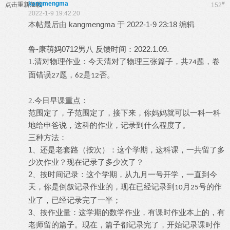
kangmengma
#
点击重新加载
152
2022-1-9 19:42:20
本帖最后由 kangmengma 于 2022-1-9 23:18 编辑
鲁-康萌妈0712男八 反馈时间：2022.1.09.
1.清对物理作业：今天清对了物理三张篇子，共
题，卷
74
面错误
题，
是
否。
27
62
12
2.今日早课重点：
范围定了，子范围定了，接下来，你妈妈就可以一科一科
地给申爸说，这科的作业，记录到什么程度了。
三种方法：
1
、还是老套路（按次）：这个学期，这科课，一共留了多
少次作业？现在记录了多少次了？
2
、按时间记录：这个学期，从九月一号开学，一直到今
天，你是倒叙记录作业的，现在已经记录到
月
号的作
10
25
业了，已经记录完了一半；
3
、按作业量：这学期的数学作业，有课时作业本上的，有
老师留的篇子。现在，篇子都记录完了，开始记录课时作