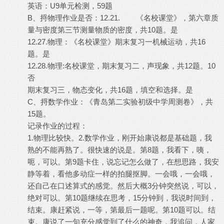
英语：U9单元检测，59题
B、捋物理作业是否：12.21. 《名校课堂》，第六章质
量与密度第三节测量物质的密度，共10题。是
12.27.物理：《名校课堂》期末复习一机械运动，共16
题。是
12.28.物理:名校课堂，期末复习二，声现象，共12题。10
否
期末复习三，物态变化，共16题，填空和选择。是
C、捋数学作业：《青岛第二实验初级中学周测卷》，共
15题。
记录作业的过程：
1.物理比较快。2.数学作业，刚开始康说都是基础题，我
熟的不能再熟了。很快速的说是。第8题，我看下，咦，
呃，可以。第9题卡住，说忘记怎么做了，在想思路，我安
静等着，看他多动症一样的拍腿抠脚。一会哦，一会哦，
还自己在口述算式的感觉。然后大概3分钟突然说，可以，
绝对可以。第10题继续在思考，15分钟到，我说时间到，
结束。康赶紧说，一等，第最后一题呢。第10题可以。结
束。康说了一句充分感觉到了什么的神奇，我追问，人家