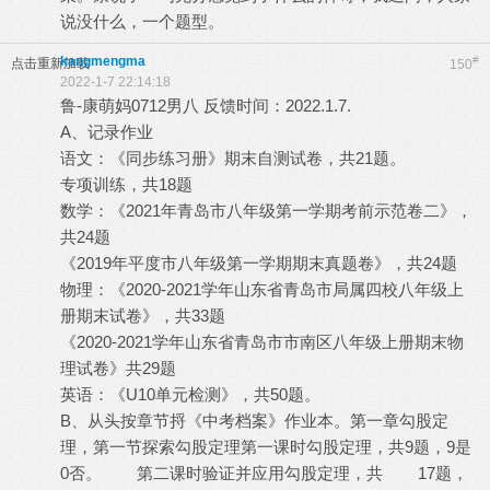
说没什么，一个题型。
kangmengma
#
点击重新加载
150
2022-1-7 22:14:18
鲁-康萌妈0712男八 反馈时间：2022.1.7.
A、记录作业
语文：《同步练习册》期末自测试卷，共21题。
专项训练，共18题
数学：《2021年青岛市八年级第一学期考前示范卷二》，
共24题
《2019年平度市八年级第一学期期末真题卷》，共24题
物理：《2020-2021学年山东省青岛市局属四校八年级上
册期末试卷》，共33题
《2020-2021学年山东省青岛市市南区八年级上册期末物
理试卷》共29题
英语：《U10单元检测》，共50题。
B、从头按章节捋《中考档案》作业本。第一章勾股定
理，第一节探索勾股定理第一课时勾股定理，共9题，9是
0否。 第二课时验证并应用勾股定理，共 17题，