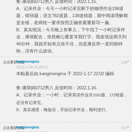
鲁-康萌妈0712男八 反馈时间：2022.1.15.
A、记录作业：今天一小时记录完剩下的物理作业198道
题，错56题；语文782道题，138道错题，期中阅读理解都
是全错，老师统一要求按照正确答案重新写一遍。
B、真实情况：今天晚上有事儿，下午找了一小时记录作
业，康很配合，依然耐心重复等我打字。我发现这两天到
40分钟，我就开始有点坐不住，但是康反而一直到闹钟
响，没有什么波动。
kangmengma
#
点击重新加载
156
2022-1-16 21:09:21
本帖最后由 kangmengma 于 2022-1-17 22:02 编辑
鲁-康萌妈0712男八 反馈时间：2022.1.16.
A、记录作业：一小时，记录
英语作业共
题，
错题，
3162
172
还没有记录完。
B、真实感受：晚饭后，开始记录作业，顺利进行。
kangmengma
#
点击重新加载
157