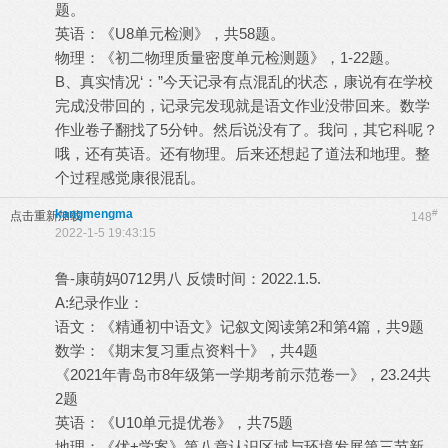
题。
英语：《U8单元检测》，共58题。
物理：《初二物理质量密度单元检测题》，1-22题。
B、真实情况‘：”今天记录有点混乱的状态，康说有在学校
完成没带回的，记录完发现就是语文作业没带回来。数学
作业卷子翻找了5分钟。然后说没有了。我问，其它科呢？
哦，还有英语。还有物理。后来还想起了道法和地理。整
个过程感觉康很混乱。
kangmengma
#
点击重新加载
148
2022-1-5 19:43:15
鲁-康萌妈0712男八 反馈时间：2022.1.5.
A:纪录作业：
语文：《精通初中语文》记叙文阅读第2和第4篇，共9题
数学：《期末复习重点资料十》，共4题
《2021年青岛市8年级第一学期考前示范卷一》，23.24共
2题
英语：《U10单元提优卷》，共75题
地理：《优+学案》第八章认识区域与环境发展第三节新