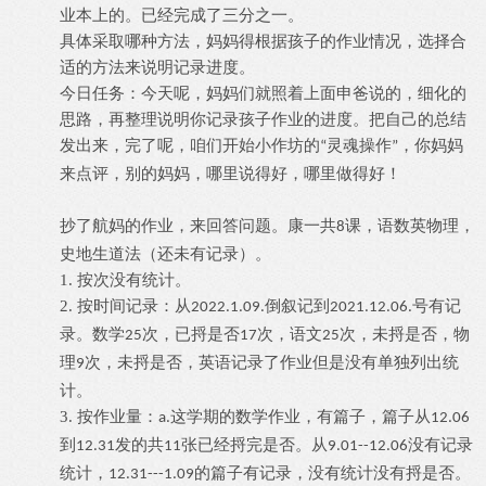
业本上的。已经完成了三分之一。
具体采取哪种方法，妈妈得根据孩子的作业情况，选择合
适的方法来说明记录进度。
今日任务：今天呢，妈妈们就照着上面申爸说的，细化的
思路，再整理说明你记录孩子作业的进度。把自己的总结
发出来，完了呢，咱们开始小作坊的
灵魂操作
，你妈妈
“
”
来点评，别的妈妈，哪里说得好，哪里做得好！
抄了航妈的作业，来回答问题。康一共
课，语数英物理，
8
史地生道法（还未有记录）。
按次没有统计。
1.
2.
按时间记录：从
倒叙记到
号有记
2022.1.09.
2021.12.06.
录。数学
次，已捋是否
次，语文
次，未捋是否，物
25
17
25
理
次，未捋是否，英语记录了作业但是没有单独列出统
9
计。
3.
按作业量：
这学期的数学作业，有篇子，篇子从
a.
12.06
到
发的共
张已经捋完是否。从
没有记录
12.31
11
9.01--12.06
统计，
的篇子有记录，没有统计没有捋是否。
12.31---1.09