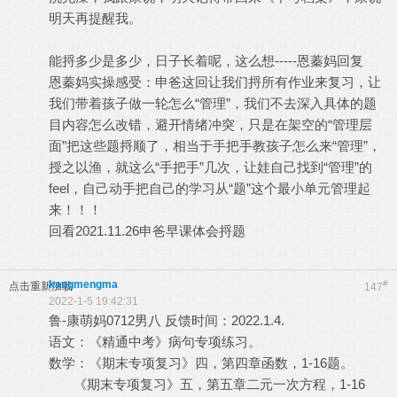
明天再提醒我。
能捋多少是多少，日子长着呢，这么想-----恩蓁妈回复
恩蓁妈实操感受：申爸这回让我们捋所有作业来复习，让
我们带着孩子做一轮怎么“管理”，我们不去深入具体的题
目内容怎么改错，避开情绪冲突，只是在架空的“管理层
面”把这些题捋顺了，相当于手把手教孩子怎么来“管理”，
授之以渔，就这么“手把手”几次，让娃自己找到“管理”的
feel，自己动手把自己的学习从“题”这个最小单元管理起
来！！！
回看2021.11.26申爸早课体会捋题
kangmengma
#
点击重新加载
147
2022-1-5 19:42:31
鲁-康萌妈0712男八 反馈时间：2022.1.4.
语文：《精通中考》病句专项练习。
数学：《期末专项复习》四，第四章函数，1-16题。
《期末专项复习》五，第五章二元一次方程，1-16