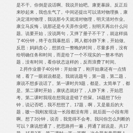
是不干。你倒是说话啊。我说开始吧。康更暴躁。反正后
来吵起来，我也生气了。中间还提出可以清对物理换，康
决定清对物理，我说那今天就清对物理，明天清对作业。
康立马反悔，说那还是今天弄作业吧，别明天再出什么问
题。说要开始，没说两句，又摔了册子不干了，就这样搞
了40分钟，终于在我暴怒后，两人都冷静下来，开始做。
反思：妈妈贪心，想抓住一整晚的时间，尽量多捋，没有
给明确任务和时间，而是给了一个不现实的一整本书的
题，没有时间，看你状态这样的，反而浪费了时间。
2.捋作业册子40分钟：开始做了，刚开始康还有一点情
绪，看了一眼就说都是。我就说题号，第一题，第二题，
康说不想多说话了。第一课时共9题，都是。太简单了，都
是。第二课时开始，康状态就好了，人静下来，开始思
考。第二课时我现在想我这是错了些屎。16题想了5分
钟，说记否吧，我不想想了。17题，啊，又是最后的大
题，嗷~~我刚发现这一长段都没有用，就后面一小段有用
啊。想了3分钟，说否，我觉得不会考。我问你怎么判断的
可以？康说想通了，把思路捋一遍，捋通了就说是。共17