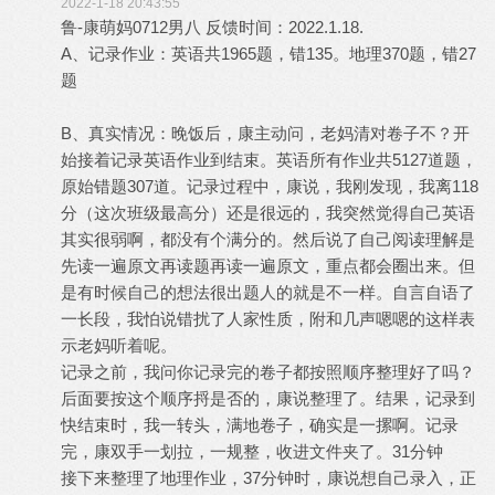
2022-1-18 20:43:55
鲁-康萌妈0712男八 反馈时间：2022.1.18.
A、记录作业：英语共1965题，错135。地理370题，错27
题
B、真实情况：晚饭后，康主动问，老妈清对卷子不？开
始接着记录英语作业到结束。英语所有作业共5127道题，
原始错题307道。记录过程中，康说，我刚发现，我离118
分（这次班级最高分）还是很远的，我突然觉得自己英语
其实很弱啊，都没有个满分的。然后说了自己阅读理解是
先读一遍原文再读题再读一遍原文，重点都会圈出来。但
是有时候自己的想法很出题人的就是不一样。自言自语了
一长段，我怕说错扰了人家性质，附和几声嗯嗯的这样表
示老妈听着呢。
记录之前，我问你记录完的卷子都按照顺序整理好了吗？
后面要按这个顺序捋是否的，康说整理了。结果，记录到
快结束时，我一转头，满地卷子，确实是一摞啊。记录
完，康双手一划拉，一规整，收进文件夹了。31分钟
接下来整理了地理作业，37分钟时，康说想自己录入，正