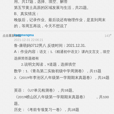
用。共17题，选择、填空、解答
第五节黄土高原的区域发展与生活，共21题。
B、真实情况：
晚饭后，记录作业。最后说还有物理作业，是直到周末
的，等周五再说，今天不想说了
kangmengma
#
点击重新加载
143
2021-12-31 22:06:21
鲁-康萌妈0712男八 反馈时间：2021.12.31.
A：作业内容：
语文：
《精通初中语文》课内文言文，填空
1.
选择简答题都有
说明文阅读，
道题，选择填空
2.
9
数学：
《青岛第二实验初级中学周测卷》，共
题
1.
15
《
年李沧区八年级第一学期期末真题卷》，共
题
2.
2019
24
英语：《
单元检测卷》，共
题。
U7
58
《
崂山区八年级第一学期期末真题卷》 ，共
2019
100
题。
历史：《考前专项复习一卷》，共
题
28