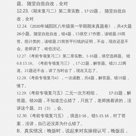
随堂自批自改，全对
题。
12.23.
《期末复习二》第二章实数，
题
。 随堂自批自
17-22
改，全对
12.24.《
年城阳区八年级第一学期期末真题卷》，共
大题
2020
4
小题。
26
随堂自批自改，错
4题，15填空.17作图，读错题.19简
答。统计类的，读错题.25简答平行线的证明，不会，现在还是不
会。老师讲了，啥也没记。
12.27.
《考前专项复习二》
第二章实数。
1-16题，填空选择题。
错
6.8.15.16
。
《考前专项复习三》，
17-22题，解答题
。
错
21.22
两
道。
21
题还不会，讲了当时会了，现在又忘了。
12.28.
《考前专项复习
》
，一次函数，共
题，解答题。错
19题，
4
6
懂了。
考前专项复习五》二元一次方程组，
题，解
12.29.《
17-22
答题。错
题，不知道怎么错了，只批了，老师挑着讲的，没
20
讲这个题。
（
），会。
21
3
12.30.
《考前专项复习五》，填选
。错
，对了答
1-16
5.15.16
案，没讲，自己还没弄为什么错了。
B、真实情况：晚饭时，说起来对实操很认可，晚饭后，