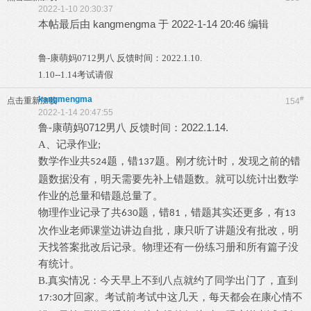
2022-1-10 20:30:37
本帖最后由 kangmengma 于 2022-1-14 20:46 编辑
鲁
-康萌妈0712男八 反馈时间：2022.1.10.
1.10--1.14考试请假
kangmengma
#
点击重新加载
154
2022-1-14 20:47:55
鲁-康萌妈0712男八 反馈时间：2022.1.14.
A、记录作业;
数学作业共
题，错
题。刚才统计时，发现之前的错
524
137
题数据没有，明天需要先补上错题数。就可以统计出数学
作业的总量和错题总量了。
物理作业记录了共
题，错
，错题其实还更多，有
630
81
13
次作业老师课堂边讲边自批，康只听了讲题没有批改，明
天找答案批改后记录。物理还有一份练习册和所有篇子没
有统计。
B.真实情况：今天早上不到八点就约了同学出门了，直到
才回家。考试前考试中这几天，每天都会在康心情不
17:30