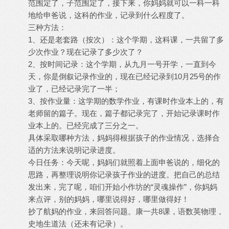
范围定了，子范围定了，接下来，你妈妈就可以一科一科
地给申爸说，这科的作业，记录到什么程度了。
三种方法：
1、还是老套路（按次）：这个学期，这科课，一共留了多
少次作业？现在记录了多少次了？
2、按时间记录：这个学期，从九月一号开学，一直到今
天，你是倒叙记录作业的，现在已经记录到10月25号的作
业了，已经记录完了一半；
3、按作业量：这学期的数学作业，有课时作业本上的，有
老师留的篇子。现在，篇子都记录完了，开始记录课时作
业本上的。已经完成了三分之一。
具体采取哪种方法，妈妈得根据孩子的作业情况，选择合
适的方法来说明记录进度。
今日任务：今天呢，妈妈们就照着上面申爸说的，细化的
思路，再整理说明你记录孩子作业的进度。把自己的总结
发出来，完了呢，咱们开始小作坊的“灵魂操作”，你妈妈
来点评，别的妈妈，哪里说得好，哪里做得好！
抄了航妈的作业，来回答问题。康一共8课，语数英物理，
史地生道法（还未有记录）。