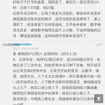
好练习下打字的速度，我同意了，康自己一直记录完1小
时。记录了370题，错27题。
记录作业过程中，出现了很多次没批的。康各科作业基本
都是随堂自批自改的模式，这些没批的是老师讲了，康上
课听了，却没有留下任何痕迹的。几乎各科都有，数学物
理尤其多，难怪数学物理总提不上分数。不这样细致的记
录，哪怕是搞错题，这样的细节也根本发现不了。
kangmengma
#
点击重新加载
158
2022-1-19 20:34:39
鲁-康萌妈0712男八 反馈时间：2022.1.19.
A、记录作业：地理412题记录完，道法206题记录完，生
物记录了三次作业。到此所有作业只剩下生物，明天就可
以记录完8科所有作业，记录完开始捋是否，以数学、物
理、地理为主。八下古文在背诵中，明天看看能不能一段
一段开始捋古文。八下数学还剩30页朗读完，继续朗读完
九上九下，然后口述心算八下，跟着甜甜妈练习脑成像。
物理也打算朗读完初中的课本，然后口述心算八下。
真实情况：今晚线上家长会，我做饭时康自己记录作业，
一小时