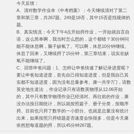
今天反馈：
A、清对数学作业本《中考档案》：今天继续清对了第二
章和第三章，共267题。249是18否，其中15否是找规律的
题。
B、真实情况：今天下午4点开始捋作业，一开始就自言自
语，这么简单啊，我当时怎么想的，这个都错？30分钟问
能不能休息啊，脑子缺氧了。可以啊，休息10分钟继续。
休息了回来，又继续捋了15分钟，第三章结束，说实在缺
氧不能继续了。
C、回答申爸问题：1、怎样让申爸快速了解记录进度呢？
要让申爸知道进度，首先自己得知道进度，但是我自己其
实都不知道进度，因为没有总量参考。康一共学7门，语数
英史地生道法 ，作业记录只有语数英物理从12.06开始
的，其中只有数学物理作业已经清对。再往前的作业，康
没办法按日期统计，所以就按照篇子、册子分类，按顺序
捋。目前也只捋了数学的一小部分。也就是总量没有统计
出来，如果按照只捋错题是否速度会快很多，但是今天康
依然想每道题的捋，所以45分钟267题。