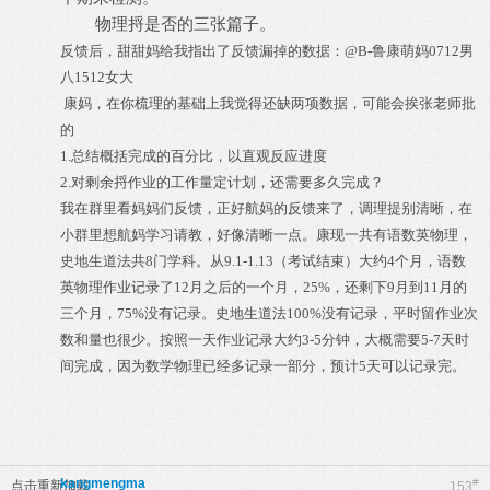
物理捋是否的三张篇子。
反馈后，甜甜妈给我指出了反馈漏掉的数据：
@B-
鲁康萌妈
0712
男
八
1512
女大
康妈，在你梳理的基础上我觉得还缺两项数据，可能会挨张老师批
的
1.
总结概括完成的百分比，以直观反应进度
2.
对剩余捋作业的工作量定计划，还需要多久完成？
我在群里看妈妈们反馈，正好航妈的反馈来了，调理提别清晰，在
小群里想航妈学习请教，好像清晰一点。康现一共有语数英物理，
史地生道法共
8
门学科。从
9.1-1.13
（考试结束）大约
4
个月，语数
英物理作业记录了
12
月之后的一个月，
25%
，还剩下
9
月到
11
月的
三个月，
75%
没有记录。史地生道法
100%
没有记录，平时留作业次
数和量也很少。按照一天作业记录大约
3-5
分钟，大概需要
5-7
天时
间完成，因为数学物理已经多记录一部分，预计
5
天可以记录完。
kangmengma
#
点击重新加载
153