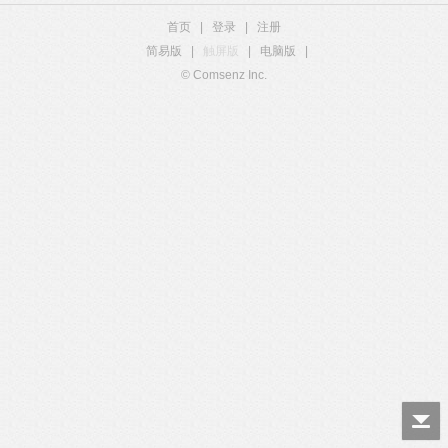
首页
|
登录
|
注册
简易版
|
触屏版
|
电脑版
|
© Comsenz Inc.