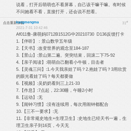
说看，打开后萌萌也不看屏幕，自己该干嘛干嘛。有时候
不问她看不看，直接打开，还会说不想看。
kangmengma
#
点击重新加载
31
2021-7-31 10:42:46
Af011鲁-康萌妈0712B1512G中20210730 D136反馈打卡
1.【伴听】：景山数学五年级
2.【天书】:改变世界的观念至184-187
3.【景山】:景山第二遍。突突结束，回滚二下75-92
4.【亲子阅读】:萌萌自己翻看小牛顿，目击者
5.【灵魂三问】:1.今天我亲娃了吗？2.抱娃了吗？3用欣赏
的眼光看娃了吗？每天都要做
6.【视频】:吴奶奶看到三上21-33
7.【作息】:7点起，22:30睡，午睡2小时
8.【运动】:无
9.【闹钟习惯】:没有连续用，每次用闹钟都配合
10.【三不一要求】:无
11.【非常规史地生+生理卫生】:史地生已经天书一遍，生
理卫生亲子到16页，今天无