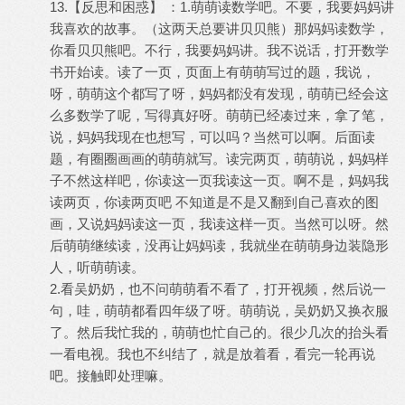
13.【反思和困惑】 ：1.萌萌读数学吧。不要，我要妈妈讲
我喜欢的故事。（这两天总要讲贝贝熊）那妈妈读数学，
你看贝贝熊吧。不行，我要妈妈讲。我不说话，打开数学
书开始读。读了一页，页面上有萌萌写过的题，我说，
呀，萌萌这个都写了呀，妈妈都没有发现，萌萌已经会这
么多数学了呢，写得真好呀。萌萌已经凑过来，拿了笔，
说，妈妈我现在也想写，可以吗？当然可以啊。后面读
题，有圈圈画画的萌萌就写。读完两页，萌萌说，妈妈样
子不然这样吧，你读这一页我读这一页。啊不是，妈妈我
读两页，你读两页吧 不知道是不是又翻到自己喜欢的图
画，又说妈妈读这一页，我读这样一页。当然可以呀。然
后萌萌继续读，没再让妈妈读，我就坐在萌萌身边装隐形
人，听萌萌读。
2.看吴奶奶，也不问萌萌看不看了，打开视频，然后说一
句，哇，萌萌都看四年级了呀。萌萌说，吴奶奶又换衣服
了。然后我忙我的，萌萌也忙自己的。很少几次的抬头看
一看电视。我也不纠结了，就是放着看，看完一轮再说
吧。接触即处理嘛。