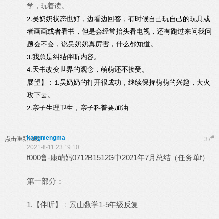
学，玩着读。
吴奶奶状态也好，边看边回答，有时候自己玩自己的玩具或
2.
者画画或者看书，但是会经常抬头看电视，还有跑过来问我问
题会不会，说吴奶奶真厉害，什么都知道。
我总是纠结伴听内容。
3.
天书改变世界的观念，萌萌还不接受。
4.
展望】
：
吴奶奶的打开很成功，继续保持萌萌的兴趣，大火
1.
攻下去。
亲子生理卫生，亲子科普要加油
2.
kangmengma
#
点击重新加载
37
2021-8-11 23:19:10
f000鲁-康萌妈0712B1512G中2021年7月总结（任务单f）
第一部分：
1.【伴听】：景山数学1-5年级反复