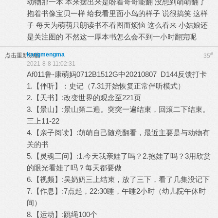
动物那一本 本来摆出来是盼着哥哥能翻 没想到萌萌翻了
抱着书像宝贝一样 给我看里面小鸟的样子 说很搞笑 这样
子 每天为萌萌只朗读书不看图而烦恼 这么看来 小姑娘还
是关注图的 不然这一厚本书怎么会不到一小时翻完呢
kangmengma
#
点击重新加载
35
2021-8-8 11:02:31
Af011鲁-康萌妈0712B1512G中20210807 D144反馈打卡
1.【伴听】：史记（7.31开始恢复正常伴听模式）
2.【天书】:改变世界的观念至221页
3.【景山】:景山第二遍。突突一遍结束，回滚二下结束。
三上11-22
4.【亲子阅读】:萌萌自己随意翻看，最近主要是与动物有
关的书
5.【灵魂三问】:1.今天我亲娃了吗？2.抱娃了吗？3用欣赏
的眼光看娃了吗？每天都要做
6.【视频】:吴奶奶三上结束，放了三下，看了几集没记下
7.【作息】:7点起，22:30睡，午睡2小时（幼儿院午休时
间）
8.【运动】:跳绳100个