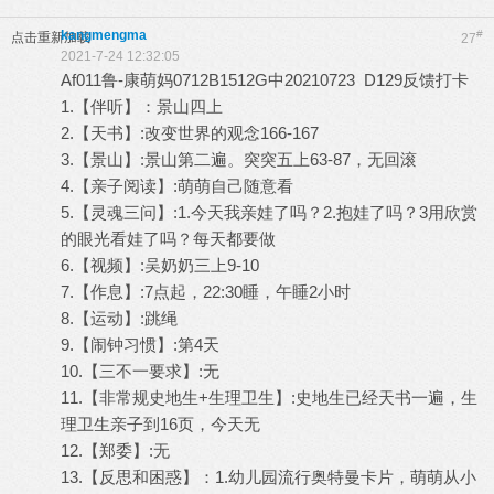
kangmengma
#
点击重新加载
27
2021-7-24 12:32:05
Af011鲁-康萌妈0712B1512G中20210723 D129反馈打卡
1.【伴听】：景山四上
2.【天书】:改变世界的观念166-167
3.【景山】:景山第二遍。突突五上63-87，无回滚
4.【亲子阅读】:萌萌自己随意看
5.【灵魂三问】:1.今天我亲娃了吗？2.抱娃了吗？3用欣赏
的眼光看娃了吗？每天都要做
6.【视频】:吴奶奶三上9-10
7.【作息】:7点起，22:30睡，午睡2小时
8.【运动】:跳绳
9.【闹钟习惯】:第4天
10.【三不一要求】:无
11.【非常规史地生+生理卫生】:史地生已经天书一遍，生
理卫生亲子到16页，今天无
12.【郑委】:无
13.【反思和困惑】：1.幼儿园流行奥特曼卡片，萌萌从小