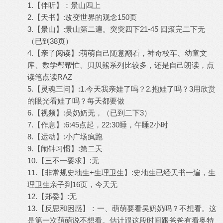
1.【伴听】：景山四上
2.【天书】:改变世界的观念150页
3.【景山】:景山第二遍。突突四下21-45 回滚完二下无
（已到38页）
4.【亲子阅读】:萌萌自己随意翻看，神奇校车、幼童文
库、数学帮帮忙、贝贝熊系列比较多，还是自己朗读，点
读笔点读RAZ
5.【灵魂三问】:1.今天我亲娃了吗？2.抱娃了吗？3用欣赏
的眼光看娃了吗？每天都要做
6.【视频】:吴奶奶无，（已到二下3）
7.【作息】:6:45点起，22:30睡，午睡2小时
8.【运动】:小广场疯跑
9.【闹钟习惯】:第二天
10.【三不一要求】:无
11.【非常规史地生+生理卫生】:史地生已经天书一遍，生
理卫生亲子到16页，今天无
12.【郑委】:无
13.【反思和困惑】：一、萌萌要看吴奶奶吗？不想看。这
是第一次萌萌说不想看。估计跟这段时间跟爸爸有看奥特