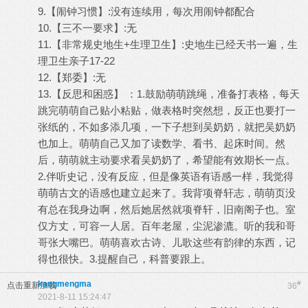
9.【闹钟习惯】:没有连续用，每次用闹钟都配合
10.【三不一要求】:无
11.【非常规史地生+生理卫生】:史地生已经天书一遍，生
理卫生亲子17-22
12.【郑委】:无
13.【反思和困惑】 ：1.鼓励萌萌跳绳，准备打表格，每天
跳完萌萌自己贴小粘贴，做表格时突然想，反正也要打一
张纸的，不如多添几项，一下子想到吴奶奶，就把吴奶奶
也加上。萌萌自己又加了读数学、看书、起床时间。然
后，萌萌就主动要求看吴奶奶了，希望能有效期长一点。
2.伴听史记，没有反应，但是像英语有语感一样，我觉得
萌萌古文的语感也建立起来了。我背项脊轩志，萌萌页没
有总在我身边啊，然后她居然就项脊轩，旧南阁子也。室
仅方丈，可容一人居。百年老屋，尘泥渗漉。听的我和哥
哥张大嘴巴。萌萌喜欢古诗、儿歌这些有韵律的东西，记
得也很快。3.提醒自己，科普要跟上。
kangmengma
#
点击重新加载
36
2021-8-11 15:24:47