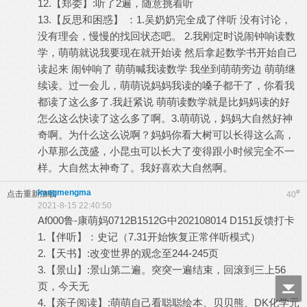
12.【郑委】:听了2遍，随意挑着听
13.【反思和困惑】 ：1.吴奶奶完全成了伴听 没有讨论，
没有理会，慢慢的找回状态吧。 2.我刚定时说闹钟响读数
学，萌萌就说我要现在就开始读 然后拿起数学书开始自己
读起来 闹钟响了 萌萌喊我读数学 我坐到萌萌旁边 萌萌继
续读。过一会儿，萌萌说妈妈我读的嗓子都干了，你看我
都读了这么多了.我赶紧说 萌萌读数学就是比妈妈读的好
怎么这么快读了这么多了啊。3.萌萌说，妈妈大自然好神
奇啊。为什么这么说啊？妈妈你看大树可以长得这么高，
小草那么茂盛，小昆虫可以长大了变得跟小时候完全不一
样。大自然太神奇了。我好喜欢大自然啊。
kangmengma
#
点击重新加载
40
2021-8-15 22:40:50
Af000鲁-康萌妈0712B1512G中202108014 D151反馈打卡
1.【伴听】：史记（7.31开始恢复正常伴听模式）
2.【天书】:改变世界的观念至244-245页
3.【景山】:景山第二遍。突突一遍结束，回滚到三上56
页，今天无
4.【亲子阅读】:萌萌自己看聪聪绘本、贝贝熊、DK化学元