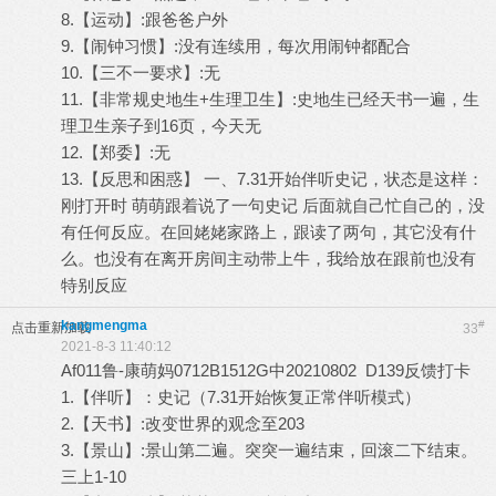
8.【运动】:跟爸爸户外
9.【闹钟习惯】:没有连续用，每次用闹钟都配合
10.【三不一要求】:无
11.【非常规史地生+生理卫生】:史地生已经天书一遍，生
理卫生亲子到16页，今天无
12.【郑委】:无
13.【反思和困惑】 一、7.31开始伴听史记，状态是这样：
刚打开时 萌萌跟着说了一句史记 后面就自己忙自己的，没
有任何反应。在回姥姥家路上，跟读了两句，其它没有什
么。也没有在离开房间主动带上牛，我给放在跟前也没有
特别反应
kangmengma
#
点击重新加载
33
2021-8-3 11:40:12
Af011鲁-康萌妈0712B1512G中20210802 D139反馈打卡
1.【伴听】：史记（7.31开始恢复正常伴听模式）
2.【天书】:改变世界的观念至203
3.【景山】:景山第二遍。突突一遍结束，回滚二下结束。
三上1-10