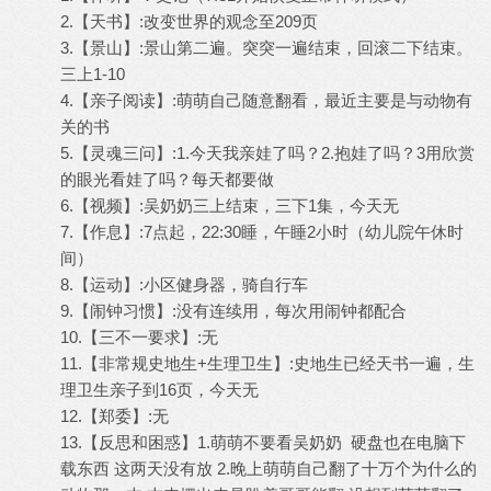
2.【天书】:改变世界的观念至209页
3.【景山】:景山第二遍。突突一遍结束，回滚二下结束。
三上1-10
4.【亲子阅读】:萌萌自己随意翻看，最近主要是与动物有
关的书
5.【灵魂三问】:1.今天我亲娃了吗？2.抱娃了吗？3用欣赏
的眼光看娃了吗？每天都要做
6.【视频】:吴奶奶三上结束，三下1集，今天无
7.【作息】:7点起，22:30睡，午睡2小时（幼儿院午休时
间）
8.【运动】:小区健身器，骑自行车
9.【闹钟习惯】:没有连续用，每次用闹钟都配合
10.【三不一要求】:无
11.【非常规史地生+生理卫生】:史地生已经天书一遍，生
理卫生亲子到16页，今天无
12.【郑委】:无
13.【反思和困惑】1.萌萌不要看吴奶奶 硬盘也在电脑下
载东西 这两天没有放 2.晚上萌萌自己翻了十万个为什么的