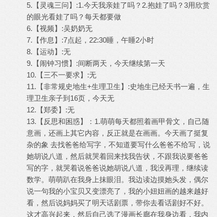
5.【灵魂三问】:1.今天我亲娃了吗？2.抱娃了吗？3用欣赏
的眼光看娃了吗？每天都要做
6.【视频】:吴奶奶无
7.【作息】:7点起，22:30睡，午睡2小时
8.【运动】:无
9.【闹钟习惯】:间断两天，今天继续第一天
10.【三不一要求】:无
11.【非常规史地生+生理卫生】:史地生已经天书一遍，生
理卫生亲子到16页，今天无
12.【郑委】:无
13.【反思和困惑】：1.萌萌每天都照着画甲骨文，自己随
意画，还画上其它内容，反正就是在画画。今天画了挺复
杂的象 去找爸爸给写字，不知道要写什么爸爸不给写，说
她胡说八道，然后就哭着回来找我告状，不跟我说要爸爸
写的字，就哭着说爸爸说她胡说八道，我没再理，继续读
数学。萌萌趴在我身上抹眼泪。我边读边摸她头发，偶尔
说一句我的小宝贝又变漂亮了，我的小妞妞画的越来越好
看，然后说妈妈买了明天话剧票，带你去看话剧好不好。
这才高兴起来，然后自己选了漫画长廊在我身边看，我内