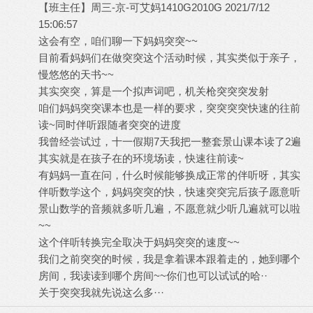
【班主任】周三-京-可艾妈1410G2010G 2021/7/12
15:06:57
这会有空，咱们聊一下妈妈突突~~
目前看妈妈们在做突突这个活动时候，其实类似于亲子，
慢悠悠的天书~~
其实突突，算是一个拟声词吧，机关枪突突突发射
咱们妈妈突突课本也是一样的要求，突突突突快速的往前
读~同时伴听跟随者突突的进度
我曾经尝试过，十一假期7天我把一整套景山课本读了2遍
其实就是在孩子在的环境场读，快速往前读~
有妈妈一直在问，什么时候能够换成正常的伴听呀，其实
伴听数学这个，妈妈突突的快，快速突突完后孩子愿意听
景山数学的音频就多听几遍，不愿意就少听几遍就可以啦
~~
这个伴听转换完全取决于妈妈突突的速度~~
我们之前突突的时候，我是拿着课本跟着走的，她到哪个
房间，我读读到哪个房间~~你们也可以试试的哈··
关于突突我就先说这么多···