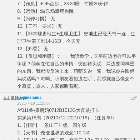
7.【作息】:6:45点起，23:30睡，午睡20分钟
8.【运动】:游乐场攀爬跑跳
9.【闹钟习惯】:无
10.【三不一要求】:无
11.【非常规史地生+生理卫生】:史地生已经天书一遍，生
理卫生亲子到14-16页，今天无
12.【郑委】:无
13.【反思和困惑】：一、我读数学，天平两边怎样可以平
衡呢？萌萌在忙自己的事情，突然转头说，两边要同样重
的东西。我都没反映上来，萌萌又说一遍，我说你在跟妈
妈说话吗？对啊。小朋友看似没在听，我感觉自己像念个
个寂寞，原来，人家都听着呢。
kangmengma
#
点击重新加载
23
2021-7-19 11:25:07
Af011鲁-康萌妈0712B1512G大反馈打卡
实操第18周（20210712-20210718）（任务单f）
1.【伴听】：景山三年级、四年级
2.【天书】:改变世界的观念110-140