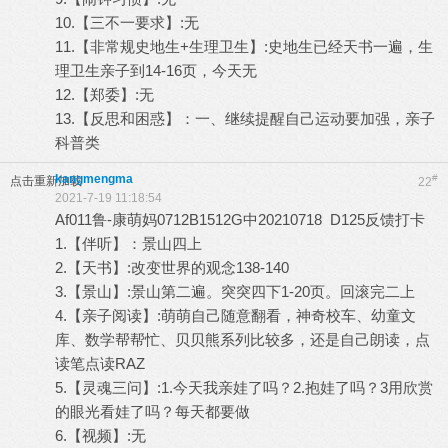
10.【三不一要求】:无
11.【非常规史地生+生理卫生】:史地生已经天书一遍，生
理卫生亲子到14-16页，今天无
12.【郑委】:无
13.【反思和困惑】：一、继续提醒自己运动要加强，亲子
科普类
kangmengma
#
点击重新加载
22
2021-7-19 11:18:54
Af011鲁-康萌妈0712B1512G中20210718 D125反馈打卡
1.【伴听】：景山四上
2.【天书】:改变世界的观念138-140
3.【景山】:景山第二遍。突突四下1-20页。回滚完二上
4.【亲子阅读】:萌萌自己随意翻看，神奇校车、幼童文
库、数学帮帮忙、贝贝熊系列比较多，还是自己朗读，点
读笔点读RAZ
5.【灵魂三问】:1.今天我亲娃了吗？2.抱娃了吗？3用欣赏
的眼光看娃了吗？每天都要做
6.【视频】:无