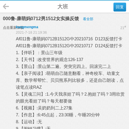
大班
回复
000鲁-康萌妈0712男1512女实操反馈
看全部
kangmengma
#
点击重新加载
21
2021-7-18 21:19:36
Af011鲁-康萌妈0712B1512G中20210716 D123反馈打卡
Af011鲁-康萌妈0712B1512G中20210717 D124反馈打卡
1.【伴听】：景山三年级
2.【天书】:改变世界的观念126-137
3.【景山】:景山第二遍。突突完四上。回滚完二上
4.【亲子阅读】:萌萌自己随意翻看，神奇校车、幼童文
库、数学帮帮忙、贝贝熊系列比较多，还是自己朗读，点
读笔点读RAZ
5.【灵魂三问】:1.今天我亲娃了吗？2.抱娃了吗？3用欣赏
的眼光看娃了吗？每天都要做
6.【视频】:吴奶奶到二上27集
7.【作息】:6:45点起，23:30睡，午睡20分钟
8.【运动】:无
9.【闹钟习惯】:无