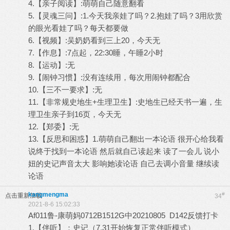
4.【亲子阅读】:萌萌自己随意翻看
5.【灵魂三问】:1.今天我亲娃了吗？2.抱娃了吗？3用欣赏
的眼光看娃了吗？每天都要做
6.【视频】:吴奶奶看到三上20，今天无
7.【作息】:7点起，22:30睡，午睡2小时
8.【运动】:无
9.【闹钟习惯】:没有连续用，每次用闹钟都配合
10.【三不一要求】:无
11.【非常规史地生+生理卫生】:史地生已经天书一遍，生
理卫生亲子到16页，今天无
12.【郑委】:无
13.【反思和困惑】1.萌萌自己翻出一本论语 很开心给我看
说终于找到一本论语 然后就自己读起来 读了一会儿 说小
妞的史记声音太大 影响她读论语 自己去调小音量 继续读
论语
kangmengma
#
点击重新加载
34
2021-8-6 15:02:33
Af011鲁-康萌妈0712B1512G中20210805 D142反馈打卡
1.【伴听】：史记（7.31开始恢复正常伴听模式）