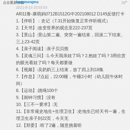
kangmengma
#
点击重新加载
38
2021-8-13 10:03:03
Af011鲁-康萌妈0712B1512G中202108012 D149反馈打卡
1.【伴听】：史记（7.31开始恢复正常伴听模式）
2.【天书】:改变世界的观念至222-237页
3.【景山】:景山第二遍。突突一遍结束，回滚二下结束。
三上23-42页
4.【亲子阅读】:亲子贝贝熊
5.【灵魂三问】:1.今天我亲娃了吗？2.抱娃了吗？3用欣赏
的眼光看娃了吗？每天都要做
6.【视频】:吴奶奶三上结束，放了四上到18集
7.【作息】:7点起，22:00睡，午睡2小时（幼儿院午休时
间）
8.【运动】:跳绳100个
9.【闹钟习惯】:没有
10.【三不一要求】:无
11.【非常规史地生+生理卫生】:史地生已经天书一遍，生
理卫生亲子到22页，今天无
12.【郑委】:听了2遍，随意挑着听