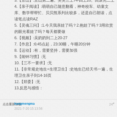
3.【景山】:景山第二遍。突突三上74-四上20。回滚完二上
4.【亲子阅读】:萌萌自己随意翻看，神奇校车、幼童文
库、数学帮帮忙、贝贝熊系列比较多，还是自己朗读，点
读笔点读RAZ
5.【灵魂三问】:1.今天我亲娃了吗？2.抱娃了吗？3用欣赏
的眼光看娃了吗？每天都要做
6.【视频】:吴奶奶到二上20-27
7.【作息】:6:45点起，23:30睡，午睡20分钟
8.【运动】:有，需要坚持，需要加强
9.【闹钟习惯】:无
10.【三不一要求】:无
11.【非常规史地生+生理卫生】:史地生已经天书一遍，生
理卫生亲子到14-16页
12.【郑委】:无
13.反思与感悟：
kangmengma
#
点击重新加载
24
2021-7-20 15:13:56