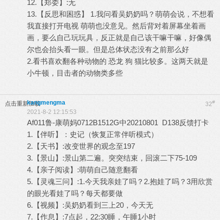
12.【郑委】:无
13.【反思和困惑】 1.我问看吴奶奶吗？萌萌会说，不想看
我直接打开电视 萌萌也没意见。然后背对着屏幕坐着画
画，要么自己玩玩具，反正就是自己该干嘛干嘛，好像偶
尔也会抬头看一眼。但是总体状态没有之前那么好
2.看书喜欢翻各种动物的 恐龙 狗 猫比较多。这两天就是
小牛顿，目击者的动物类多些
kangmengma
#
点击重新加载
32
2021-8-2 12:15:53
Af011鲁-康萌妈0712B1512G中20210801 D138反馈打卡
1.【伴听】：史记（恢复正常伴听模式）
2.【天书】:改变世界的观念至197
3.【景山】:景山第二遍。突突结束，回滚二下75-109
4.【亲子阅读】:萌萌自己随意翻看
5.【灵魂三问】:1.今天我亲娃了吗？2.抱娃了吗？3用欣赏
的眼光看娃了吗？每天都要做
6.【视频】:吴奶奶看到三上20，今天无
7.【作息】:7点起，22:30睡，午睡1小时