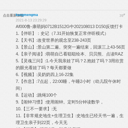
kangmengma
#
点击重新加载
39
2021-8-13 23:29:29
Af000鲁-康萌妈0712B1512G中202108013 D150反馈打卡
1.【伴听】：史记（7.31开始恢复正常伴听模式）
2.【天书】:改变世界的观念至238-243页
3.【景山】:景山第二遍。突突一遍结束，回滚三上43-56页
4.【亲子阅读】:萌萌自己看聪聪绘本、贝贝熊、点读RAZ
5.【灵魂三问】:1.今天我亲娃了吗？2.抱娃了吗？3用欣赏
的眼光看娃了吗？每天都要做
6.【视频】:吴奶奶四上16-22集
7.【作息】:7点起，22:00睡，午睡2小时（幼儿院午休时
间）
8.【运动】:跳绳100个
9.【闹钟习惯】:使用闹钟。定时5分钟读数学，
10.【三不一要求】:无
11.【非常规史地生+生理卫生】:史地生已经天书一遍，生
理卫生亲子到22页，今天无