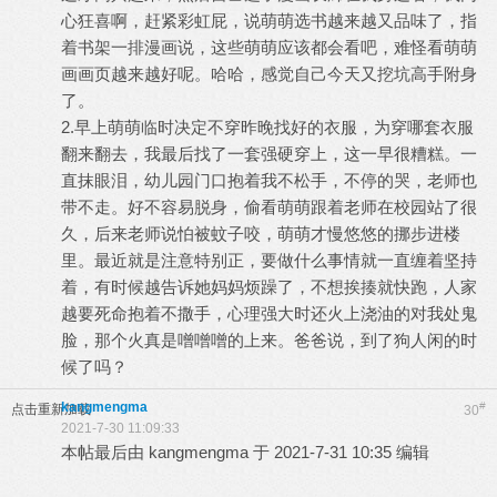
心狂喜啊，赶紧彩虹屁，说萌萌选书越来越又品味了，指
着书架一排漫画说，这些萌萌应该都会看吧，难怪看萌萌
画画页越来越好呢。哈哈，感觉自己今天又挖坑高手附身
了。
2.早上萌萌临时决定不穿昨晚找好的衣服，为穿哪套衣服
翻来翻去，我最后找了一套强硬穿上，这一早很糟糕。一
直抹眼泪，幼儿园门口抱着我不松手，不停的哭，老师也
带不走。好不容易脱身，偷看萌萌跟着老师在校园站了很
久，后来老师说怕被蚊子咬，萌萌才慢悠悠的挪步进楼
里。最近就是注意特别正，要做什么事情就一直缠着坚持
着，有时候越告诉她妈妈烦躁了，不想挨揍就快跑，人家
越要死命抱着不撒手，心理强大时还火上浇油的对我处鬼
脸，那个火真是噌噌噌的上来。爸爸说，到了狗人闲的时
候了吗？
kangmengma
#
点击重新加载
30
2021-7-30 11:09:33
本帖最后由 kangmengma 于 2021-7-31 10:35 编辑