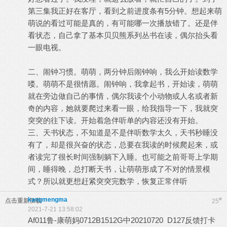
第三集我正好在客厅，看到之前进度条有5分钟。想起来萌
萌说的看过可能是真的，有可能哪一次播放错了。还是伴
看状态，自己拿了基本贝贝熊系列丛书在读，偶尔抬头看
一眼电视。
二、闹钟习惯。萌萌，两分钟后闹钟响，我么开始读数学
喽。萌萌不是很情愿。闹钟响，我拿起书，开始读，萌萌
就在旁边做自己的事情，偶尔我读个小动物或人名或者新
奇的内容，她就要爬过来看一眼，给我指导一下，我就突
突突的往下读。开始着急伴听单的内容还没有开始。
三、天书状态，不知道是不是伴听数学太久，天书秒睡没
有了，却是很兴奋的状态，总要在我读的时候爬起来，或
者读完了很长时间强制躺下入睡。也可能之前哥哥上学期
间，睡得晚，总打断天书，让萌萌形成了不对的情景模
式？所以就更想赶紧突突完数学，恢复正常伴听
kangmengma
#
点击重新加载
25
2021-7-21 13:58:02
Af011鲁-康萌妈0712B1512G中20210720 D127反馈打卡