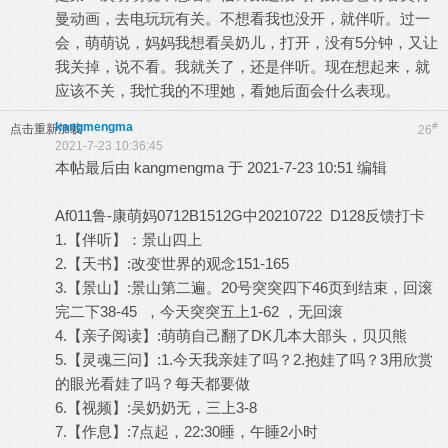
曼动画，去电玩玩有关。不想看我也没开，就伴听。过一
会，萌萌说，妈妈我想看吴奶儿，打开，没有5分钟，又让
我关掉，说不看。我就关了，还是伴听。现在想起来，就
应该不关，我忙我的不理她，看她后面会什么表现。
kangmengma
#
点击重新加载
26
2021-7-23 10:36:45
本帖最后由 kangmengma 于 2021-7-23 10:51 编辑
Af011鲁-康萌妈0712B1512G中20210722 D128反馈打卡
1.【伴听】：景山四上
2.【天书】:改变世界的观念151-165
3.【景山】:景山第二遍。20号突突四下46页到结束，回滚
完二下38-45 ，今天突突五上1-62 ，无回滚
4.【亲子阅读】:萌萌自己翻了DK几本大部头，贝贝熊
5.【灵魂三问】:1.今天我亲娃了吗？2.抱娃了吗？3用欣赏
的眼光看娃了吗？每天都要做
6.【视频】:吴奶奶无，三上3-8
7.【作息】:7点起，22:30睡，午睡2小时