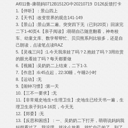
Af011鲁-康萌妈0712B1512G中20210719 D126反馈打卡
1.【伴听】：景山四上
2.【天书】:改变世界的观念141-149
3.【景山】:景山第二遍。突突四下无（已到20页）回滚完
二下1-40页4.【亲子阅读】:萌萌自己随意翻看，神奇校
车、幼童文库、数学帮帮忙、贝贝熊系列比较多，还是自
己朗读，点读笔点读RAZ
5.【灵魂三问】:1.今天我亲娃了吗？2.抱娃了吗？3用欣赏
的眼光看娃了吗？每天都要做
6.【视频】:吴奶奶二上结束，二下1-3.
7.【作息】:6:45点起，22:30睡，午睡2小时
8.【运动】:无
9.【闹钟习惯】:第一天
10.【三不一要求】:无
11.【非常规史地生+生理卫生】:史地生已经天书一遍，生
理卫生亲子到14-16页，今天无
12.【郑委】:无
13.【反思和困惑】：一、吴奶奶二下打开，萌萌说妈妈我
好想看过了。我没理，就这么放着，就忙自己的了。到了