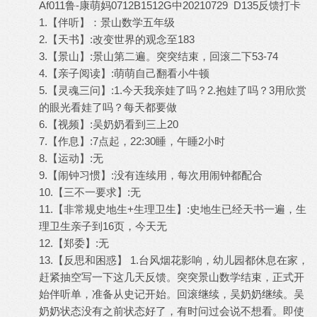
Af011鲁-康萌妈0712B1512G中20210729 D135反馈打卡
1.【伴听】：景山数学五年级
2.【天书】:改变世界的观念至183
3.【景山】:景山第二遍。突突结束，回滚二下53-74
4.【亲子阅读】:萌萌自己翻看小牛顿
5.【灵魂三问】:1.今天我亲娃了吗？2.抱娃了吗？3用欣赏
的眼光看娃了吗？每天都要做
6.【视频】:吴奶奶看到三上20
7.【作息】:7点起，22:30睡，午睡2小时
8.【运动】:无
9.【闹钟习惯】:没有连续用，每次用闹钟都配合
10.【三不一要求】:无
11.【非常规史地生+生理卫生】:史地生已经天书一遍，生
理卫生亲子到16页，今天无
12.【郑委】:无
13.【反思和困惑】 1.台风烟花影响，幼儿园都休息在家，
赶紧抽空写一下这几天反馈。突突景山数学结束，正式开
始伴听单，准备从史记开始。回滚继续，吴奶奶继续。吴
奶奶状态没有之前状态好了，有时问过会说不想看。即使