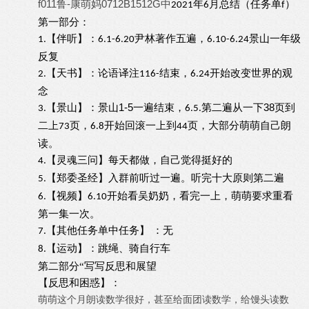
f011鲁-康萌妈0712B1512G中
年
月总结（任务单
）
202
1
6
f
第一部分：
【伴听】：
尹林著作五遍，
景山一年级
1.
6.1-6.20
6.10-6.24
反复
【天书】：
论语译注
结束，
开始改变世界的观
2.
116-
6.24
念
1-5
38
【景山】：
景山
一遍结束，
第二遍从
一
下
页到
3.
6.5.
二上
页，
开始回滚一上
到
页
，大部分萌萌自己朗
73
6.8
44
读。
【灵魂三问】
每天都做，自己觉得挺好的
4.
【郑委圣经】
入群前听过一遍。听完十大原则第二遍
5.
【视频】
开始看吴奶奶，看完一上，萌萌要求重看
6.
6.10
第一集一次。
【其他任务单中任务】
：
无
7.
【
运动
】
：
跳绳、骑自行车
8.
第二部分
“写写反思和展望
【反思和困惑】
：
萌萌这个月朗读数学很好，甚至给面团读数学，给馒头读数