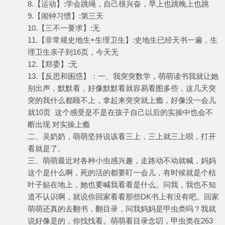
8.【运动】:学会跳绳，自己很兴奋，早上也跳晚上也跳
9.【闹钟习惯】:第三天
10.【三不一要求】:无
11.【非常规史地生+生理卫生】:史地生已经天书一遍，生
理卫生亲子到16页，今天无
12.【郑委】:无
13.【反思和困惑】：一、我突突数学，萌萌读书我就让她
别出声，默默看，好像默默看就容易看图多些，这几天突
突的我什么都顾不上，拿起来突突就上瘾，好像没一会儿
就10页 这个感受是不是在孩子自己以后的实操中也会不
断出现 对实操上瘾
二、吴奶奶，萌萌坚持说该看三上，三上就三上呗，打开
看就是了。
三、萌萌最近对各种小虫感兴趣，走路动不动就喊，妈妈
这个是什么啊，死的活的都要盯一会儿，有时候就是个枯
叶子贴在地上，她也要喊我看看是什么。问我，我也不知
道不认识啊，就说你回家看看那些DK书上有没有吧。回家
萌萌还真的去翻书，翻目录，问我妈妈是甲虫类吗？我就
说好像是的，你找找看。萌萌看目录念叨，甲虫类在263