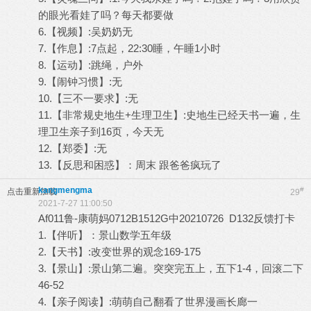
的眼光看娃了吗？每天都要做
6.【视频】:吴奶奶无
7.【作息】:7点起，22:30睡，午睡1小时
8.【运动】:跳绳，户外
9.【闹钟习惯】:无
10.【三不一要求】:无
11.【非常规史地生+生理卫生】:史地生已经天书一遍，生
理卫生亲子到16页，今天无
12.【郑委】:无
13.【反思和困惑】：周末 跟爸爸疯玩了
kangmengma
#
点击重新加载
29
2021-7-27 11:00:50
Af011鲁-康萌妈0712B1512G中20210726 D132反馈打卡
1.【伴听】：景山数学五年级
2.【天书】:改变世界的观念169-175
3.【景山】:景山第二遍。突突完五上，五下1-4，回滚二下
46-52
4.【亲子阅读】:萌萌自己翻看了世界漫画长廊一