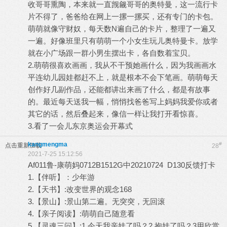
收哥哥熏陶，本来就一直觊觎哥哥的奥特曼，这一流行卡
片不得了，爸爸给在网上一摞一摞买，还有专门的卡包。
萌萌就像守财奴，每天数N遍自己的卡片，整理了一遍又
一遍。好像班里只有萌萌一个小女生玩儿奥特曼卡。放学
就在小广场跟一群小男生摆出卡，各自数着宝贝。
2.萌萌很喜欢画画，我从不干预她画什么，因为我画画水
平连幼儿园娃都赶不上，就是根本不会下笔画。萌萌每天
创作好几副作品，还能都讲出来画了什么，都是有故事
的。最近每天送我一幅，悄悄找爸爸写上妈妈我爱你或者
其它的话，然后叠起来，像信一样让我打开看惊喜。
3.看了一会儿东京奥运会开幕式
kangmengma
#
点击重新加载
28
2021-7-25 15:12:56
Af011鲁-康萌妈0712B1512G中20210724 D130反馈打卡
1.【伴听】：少年游
2.【天书】:改变世界的观念168
3.【景山】:景山第二遍。无突突，无回滚
4.【亲子阅读】:萌萌自己随意看
5.【灵魂三问】:1.今天我亲娃了吗？2.抱娃了吗？3用欣赏