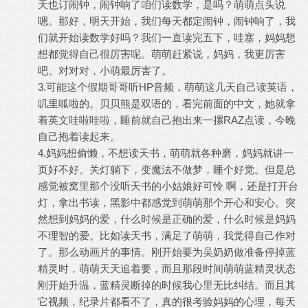
天也订闹钟，闹钟响了咱们读数学，是吗？萌萌点头说
嗯。那好，明天开始，我们每天都定闹钟，闹钟响了，我
们就开始读数学好吗？我们一直读完五下，哇塞，妈妈想
想都觉得自己很厉害呢。萌萌赶紧说，妈妈，我更厉害
吧。对对对，小萌最厉害了。
3.可能这个假期哥哥听HP音频，萌萌这几天自己读英语，
叽里呱啦的。贝贝熊是双语的，看完前面的中文，她就拿
着英文哇啦哇啦，睡前就自己抱出来一摞RAZ点读，今晚
自己抱着读起来。
4.妈妈想偷懒，不想读天书，萌萌就各种磨，妈妈就讲一
页好不好。关灯躺下，变魔法不做梦，睡个好觉。但是总
感觉被窝里那个没听天书的小姑娘好可怜 啊，还是打开台
灯，拿出书读，黑影中都感觉到萌萌那个开心和安心。突
然想到妈妈的爱，什么时候是正确的爱，什么时候是妈妈
不理智的爱。比如读天书，满足了萌萌，我觉得自己作对
了。那么动画片的事情。刚开始要为吴奶奶做准备停掉蓝
精灵时，萌萌天天追着要，而且那段时间萌萌蓝精灵状态
刚开始升温，蓝精灵断掉的时候我心里无比纠结。而且其
它视频，纪录片都看不了，真的很考验妈妈的心理，每天