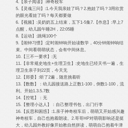
4.【亲子阅读】:神奇校车
5.【灵魂三问】:1.今天我亲娃了吗？2.抱娃了吗？3用欣赏
的眼光看娃了吗？每天都要做
6.【视频】:吴奶奶五上结束，五下1-5集7.【作息】:早上7
点醒，幼儿园午睡2H，22:05睡
8.【运动】:跳绳100个
9.【闹钟习惯】:定时闹钟响开始读数学，40分钟闹钟响结
束。中间看萌萌状态，会有中间休息。
10.【三不一要求】:无
11.【非常规史地生+生理卫生】:史地生已经天书一遍，生
理卫生亲子到22页，今天无
12.【郑委】:听了2遍，随意挑着听
13.【数数】：幼儿园接送路上正数1-100，倒数1-100，流
利。开始1.3.5.7数
14.【控笔】：无
15.【整理小达人】：自己整理书包，出门行李
16.【反思和困惑】:1.亲子神奇校车后，萌萌又开始感兴趣
神奇校车，自己也抱着朗读。2.哥哥HP对萌萌影响还是挺
大，幼儿园外教好像开始教自然拼读，萌萌自己抱着牛津