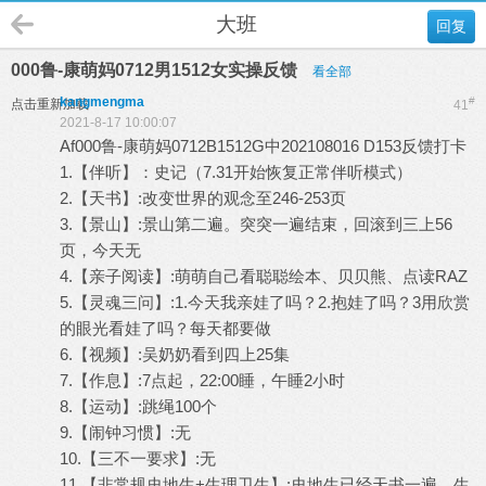
大班
回复
000鲁-康萌妈0712男1512女实操反馈
看全部
kangmengma
#
点击重新加载
41
2021-8-17 10:00:07
Af000鲁-康萌妈0712B1512G中202108016 D153反馈打卡
1.【伴听】：史记（7.31开始恢复正常伴听模式）
2.【天书】:改变世界的观念至246-253页
3.【景山】:景山第二遍。突突一遍结束，回滚到三上56
页，今天无
4.【亲子阅读】:萌萌自己看聪聪绘本、贝贝熊、点读RAZ
5.【灵魂三问】:1.今天我亲娃了吗？2.抱娃了吗？3用欣赏
的眼光看娃了吗？每天都要做
6.【视频】:吴奶奶看到四上25集
7.【作息】:7点起，22:00睡，午睡2小时
8.【运动】:跳绳100个
9.【闹钟习惯】:无
10.【三不一要求】:无
11.【非常规史地生+生理卫生】:史地生已经天书一遍，生