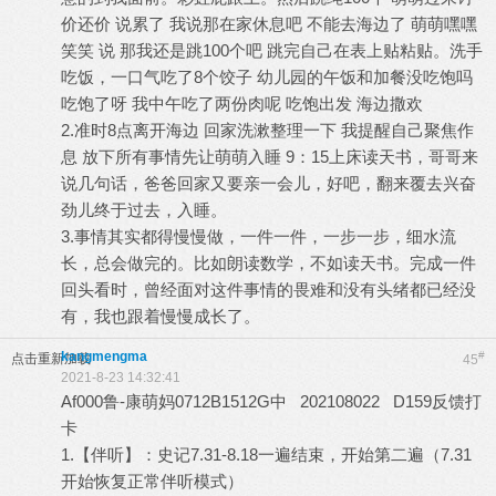
价还价 说累了 我说那在家休息吧 不能去海边了 萌萌嘿嘿
笑笑 说 那我还是跳100个吧 跳完自己在表上贴粘贴。洗手
吃饭，一口气吃了8个饺子 幼儿园的午饭和加餐没吃饱吗
吃饱了呀 我中午吃了两份肉呢 吃饱出发 海边撒欢
2.准时8点离开海边 回家洗漱整理一下 我提醒自己聚焦作
息 放下所有事情先让萌萌入睡 9：15上床读天书，哥哥来
说几句话，爸爸回家又要亲一会儿，好吧，翻来覆去兴奋
劲儿终于过去，入睡。
3.事情其实都得慢慢做，一件一件，一步一步，细水流
长，总会做完的。比如朗读数学，不如读天书。完成一件
回头看时，曾经面对这件事情的畏难和没有头绪都已经没
有，我也跟着慢慢成长了。
kangmengma
#
点击重新加载
45
2021-8-23 14:32:41
Af000鲁-康萌妈0712B1512G中 202108022 D159反馈打
卡
1.【伴听】：史记7.31-8.18一遍结束，开始第二遍（7.31
开始恢复正常伴听模式）