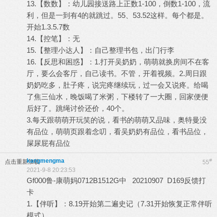
13.【数数】：幼儿园接送路上正数1-100，倒数1-100，流
利，但是一到有4的就跳过。55、53.52这样。每个都是。
开始1.3.5.7数
14.【控笔】：无
15.【整理小达人】：自己整理书包，出门行李
16.【反思和困惑】：1.打开吴奶奶，萌萌就换房间不在客
厅，要么会客厅，自己读书。不管，开着视频。2.周日跟
奶奶吃多，肚子疼，说完疼继续玩，过一会又说疼。给喝
了焦三仙水，晚饭喝了米粥，下楼转了一大圈，回家便便
后好了。跳绳讨价还价，40个。
3.每天跟萌萌开玩笑的说，看书的萌萌又品味，奥特曼没
有品位，萌萌页跟着念叨，看吴奶奶有品位，看书品位，
屎尿屁有品位
kangmengma
#
点击重新加载
55
2021-9-8 20:23:53
Gf000鲁-康萌妈0712B1512G中 20210907 D169反馈打
卡
1.【伴听】：8.19开始第二遍史记（7.31开始恢复正常伴听
模式）