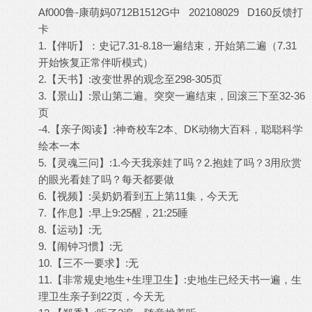
Af000鲁-康萌妈0712B1512G中 202108029 D160反馈打
卡
1.【伴听】：史记7.31-8.18一遍结束，开始第二遍（7.31
开始恢复正常伴听模式）
2.【天书】:改变世界的观念至298-305页
3.【景山】:景山第二遍。突突一遍结束，回滚三下至32-36
页
-4.【亲子阅读】:神奇校车2本、DK动物大百科，聪聪科学
绘本一本
5.【灵魂三问】:1.今天我亲娃了吗？2.抱娃了吗？3用欣赏
的眼光看娃了吗？每天都要做
6.【视频】:吴奶奶看到五上第11集，今天无
7.【作息】:早上9:25醒，21:25睡
8.【运动】:无
9.【闹钟习惯】:无
10.【三不一要求】:无
11.【非常规史地生+生理卫生】:史地生已经天书一遍，生
理卫生亲子到22页，今天无