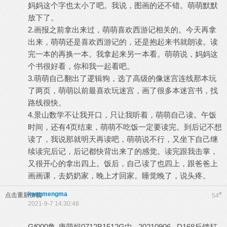
妈妈这个字也太小了吧。我说，图画的还不错。萌萌默默
放下了。
2.画报之前拿出来过，萌萌喜欢西游记相关的。今天再拿
出来，萌萌还是喜欢西游记的，还是抱起来书就朗读。读
完一本的再换一本。我拿起来另一本看。萌萌说，妈妈这
个书很好看，你和我一起看吧。
3.萌萌自己翻出了逻辑狗，选了高级的像迷宫连线那本玩
了两页，萌萌以前最喜欢玩迷宫，画了很多本迷宫书，找
路线很快。
4.景山数学不让我开口，只让我听着，萌萌自己读。午饭
时间，还有4页结束，萌萌不吃饭一定要读完。到后记不想
读了，我说那就明天再读吧，萌萌说不行，又坐下自己继
续读完后记，后记都快背出来了的感觉。读完跟我击掌，
又很开心的拿出四上。饭后，自己读了也四上，跟爸爸上
画画课，去奶奶家，晚上才回家。睡觉晚了，说头疼。
kangmengma
#
点击重新加载
54
2021-9-7 14:30:48
Gf000鲁-康萌妈0712B1512G中 20210906 D168反馈打