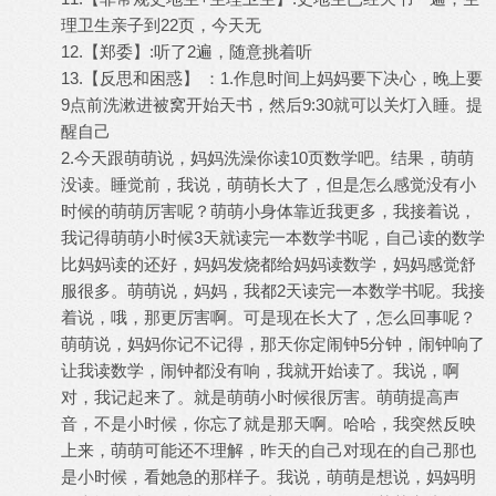
理卫生亲子到22页，今天无
12.【郑委】:听了2遍，随意挑着听
13.【反思和困惑】 ：1.作息时间上妈妈要下决心，晚上要
9点前洗漱进被窝开始天书，然后9:30就可以关灯入睡。提
醒自己
2.今天跟萌萌说，妈妈洗澡你读10页数学吧。结果，萌萌
没读。睡觉前，我说，萌萌长大了，但是怎么感觉没有小
时候的萌萌厉害呢？萌萌小身体靠近我更多，我接着说，
我记得萌萌小时候3天就读完一本数学书呢，自己读的数学
比妈妈读的还好，妈妈发烧都给妈妈读数学，妈妈感觉舒
服很多。萌萌说，妈妈，我都2天读完一本数学书呢。我接
着说，哦，那更厉害啊。可是现在长大了，怎么回事呢？
萌萌说，妈妈你记不记得，那天你定闹钟5分钟，闹钟响了
让我读数学，闹钟都没有响，我就开始读了。我说，啊
对，我记起来了。就是萌萌小时候很厉害。萌萌提高声
音，不是小时候，你忘了就是那天啊。哈哈，我突然反映
上来，萌萌可能还不理解，昨天的自己对现在的自己那也
是小时候，看她急的那样子。我说，萌萌是想说，妈妈明