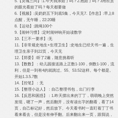
5.【灵魂三问】:1.今天我亲娃了吗？2.抱娃了吗？3用欣赏
的眼光看娃了吗？每天都要做
6.【视频】:吴奶奶五下到底5集，今天无7.【作息】:早上8
点醒，无午睡，22:20睡
8.【运动】:跳绳100个
9.【闹钟习惯】:定时闹钟响开始读数学
10.【三不一要求】:无
11.【非常规史地生+生理卫生】:史地生已经天书一遍，生
理卫生亲子到22页，今天无
12.【郑委】:听了2遍，随意挑着听
13.【数数】：幼儿园接送路上正数1-100，倒数1-100，流
利，但是一到有4的就跳过。55、53.52这样。每个都是。
开始1.3.5.7数
14.【控笔】：无
15.【整理小达人】：自己整理书包，出门行李
16.【反思和困惑】：1.昨天摆出来的丁丁，萌萌晚上突然
发现，嗯了一声，然后翻开，没有读出字的翻看，看了14
页，自己标记好，然后放下。今天看书时一直盯着丁丁书
看来看去，但是没有伸手翻。后来翻出来一页，跟我说，