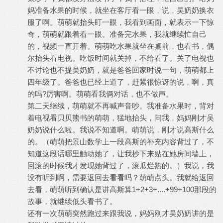
妈准备水果的时候，就坐在客厅看一眼，说，吴奶奶换衣
服了啊。萌萌就抬头盯一眼，我看到画面，就表示一下惊
奇，萌萌就跟着看一眼。准备完水果，我就继续忙自己
的，视频一直开着。萌萌吃水果就坐在桌前，也看书，偶
尔抬头看电视。吃饭时间就关掉，不给看了。关了电视也
不讨论也不提吴奶奶，就是爸爸回家时说一句，萌萌都上
四年级了。爸爸也已经上道了，赶紧很惊讶的说，啊，真
的吗?厉害啊。萌萌看我俩对话，也不做声。
第二天继续，萌萌就不再喊声音吵。我准备水果时，背对
着电视看贝贝熊书的萌萌，猛地抬头，问我，妈妈刚才吴
奶奶说什么啦。我说不知道啊。萌萌说，刚才说高斯什么
的。（萌萌把景山数学上一段高斯的补充内容背过了，不
知道这段话哪里触动她了，让我抄下来贴在她房间墙上，
回滚的时候我才发现她背过了，滚瓜烂熟的。）我说，我
没有听到啊，需要返回去看看吗？萌萌点头。我就给返回
去看，萌萌听到确认是讲高斯算1+2+3+....+99+100那段的
故事，就继续低头看书了。
还有一次萌萌突然跑过来跟我说，妈妈刚才吴奶奶讲的是