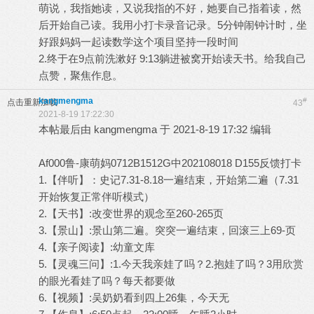
萌说，我指她读，又说我指的不好，她要自己指着读，然
后开始自己读。我用小打卡录音记录。5分钟闹钟计时，坐
好跟妈妈一起读数学这个项目坚持一段时间
2.终于在9点前洗漱好 9:13躺进被窝开始读天书。给我自己
点赞，聚焦作息。
kangmengma
#
点击重新加载
43
2021-8-19 17:22:30
本帖最后由 kangmengma 于 2021-8-19 17:32 编辑
Af000鲁-康萌妈0712B1512G中202108018 D155反馈打卡
1.【伴听】：史记7.31-8.18一遍结束，开始第二遍（7.31
开始恢复正常伴听模式）
2.【天书】:改变世界的观念至260-265页
3.【景山】:景山第二遍。突突一遍结束，回滚三上69-页
4.【亲子阅读】:幼童文库
5.【灵魂三问】:1.今天我亲娃了吗？2.抱娃了吗？3用欣赏
的眼光看娃了吗？每天都要做
6.【视频】:吴奶奶看到四上26集，今天无