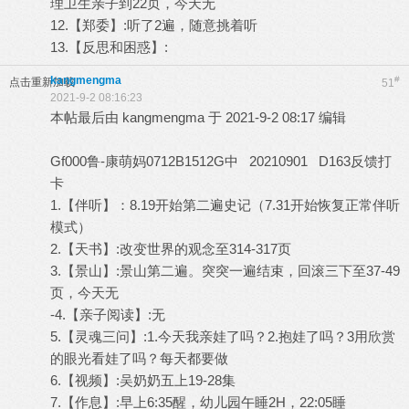
理卫生亲子到22页，今天无
12.【郑委】:听了2遍，随意挑着听
13.【反思和困惑】:
kangmengma
#
点击重新加载
51
2021-9-2 08:16:23
本帖最后由 kangmengma 于 2021-9-2 08:17 编辑
Gf000鲁-康萌妈0712B1512G中 20210901 D163反馈打
卡
1.【伴听】：8.19开始第二遍史记（7.31开始恢复正常伴听
模式）
2.【天书】:改变世界的观念至314-317页
3.【景山】:景山第二遍。突突一遍结束，回滚三下至37-49
页，今天无
-4.【亲子阅读】:无
5.【灵魂三问】:1.今天我亲娃了吗？2.抱娃了吗？3用欣赏
的眼光看娃了吗？每天都要做
6.【视频】:吴奶奶五上19-28集
7.【作息】:早上6:35醒，幼儿园午睡2H，22:05睡