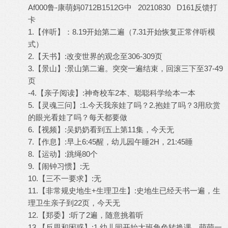
Af000鲁-康萌妈0712B1512G中 20210830 D161反馈打
卡
1.【伴听】：8.19开始第二遍（7.31开始恢复正常伴听模
式）
2.【天书】:改变世界的观念至306-309页
3.【景山】:景山第二遍。突突一遍结束，回滚三下至37-49
页
-4.【亲子阅读】:神奇校车2本、聪聪科学绘本一本
5.【灵魂三问】:1.今天我亲娃了吗？2.抱娃了吗？3用欣赏
的眼光看娃了吗？每天都要做
6.【视频】:吴奶奶看到五上第11集，今天无
7.【作息】:早上6:45醒，幼儿园午睡2H，21:45睡
8.【运动】:跳绳80个
9.【闹钟习惯】:无
10.【三不一要求】:无
11.【非常规史地生+生理卫生】:史地生已经天书一遍，生
理卫生亲子到22页，今天无
12.【郑委】:听了2遍，随意挑着听
13.【反思和困惑】:1.幼儿园开始大班角色转换课，萌萌一