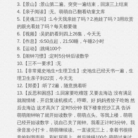
3.【景山】:景山第二遍。突突一遍结束，回滚三上结束
4.【亲子阅读】:无。萌萌自己翻看幼童文库
5.【灵魂三问】:1.今天我亲娃了吗？2.抱娃了吗？3用欣赏
的眼光看娃了吗？每天都要做
6.【视频】:吴奶奶看到四上26集，今天无
7.【作息】:6:50点起，21:50睡，午睡2小时
8.【运动】:跳绳100个
9.【闹钟习惯】:定时5分钟后读数学
10.【三不一要求】:无
11.【非常规史地生+生理卫生】:史地生已经天书一遍，生
理卫生亲子到22页，今天无
12.【郑委】:听了2遍，随意挑着听
13.【反思和困惑】:1.回家要吃榴莲 又要去海边 没有满足
就闹情绪，开启复读机模式，哼唧。好 妈妈煮饺子吃饱 然
后去海边 这才高兴了 定时5分钟 我下楼拿挖沙工具 告诉
萌萌闹钟响了就开始读数学，萌萌点头。等我上楼，萌萌
已经开始读数学，说自己关了闹钟。我看正计时3分钟。我
录音发小打卡，萌萌继续读。一直读完三上，拿着书很得
意的到我面前。彩虹屁跟上。然后跳绳100个 萌萌过来讨