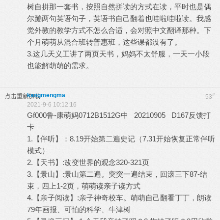
树自拼那一套书，按照自然拼读的方式在读，平时也是偶
尔蹦两句英语句子，英语书自己翻着也哇啦哇啦读。我感
觉外教的教学方式不怎么合适，会对照中文翻译那种。下
个月萌萌从混合班转普惠班，这些课都没有了。
3.这几天义工讲了两页天书，妈妈不太舒服，一天一小段
也能解萌萌的需求。
kangmengma
#
点击重新加载
53
2021-9-6 10:12:16
Gf000鲁-康萌妈0712B1512G中 20210905 D167反馈打
卡
1.【伴听】：8.19开始第二遍史记（7.31开始恢复正常伴听
模式）
2.【天书】:改变世界的观念320-321页
3.【景山】:景山第二遍。突突一遍结束，回滚三下87-结
束，四上1-2页，萌萌读亲子读方式
4.【亲子阅读】:亲子神奇校车。萌萌自己翻看丁丁，朗读
79年画报、可怕的科学、牛津树