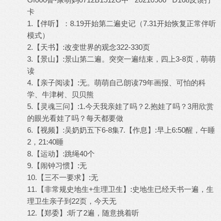
卡
1.【伴听】：8.19开始第二遍史记（7.31开始恢复正常伴听
模式）
2.【天书】:改变世界的观念322-330页
3.【景山】:景山第二遍。突突一遍结束，四上3-8页，萌萌
读
4.【亲子阅读】:无。萌萌自己朗读79年画报、可怕的科
学、牛津树、贝贝熊
5.【灵魂三问】:1.今天我亲娃了吗？2.抱娃了吗？3用欣赏
的眼光看娃了吗？每天都要做
6.【视频】:吴奶奶五下6-8集7.【作息】:早上6:50醒，午睡
2，21:40睡
8.【运动】:跳绳40个
9.【闹钟习惯】:无
10.【三不一要求】:无
11.【非常规史地生+生理卫生】:史地生已经天书一遍，生
理卫生亲子到22页，今天无
12.【郑委】:听了2遍，随意挑着听