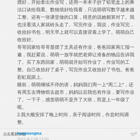
摆好，开始拿出作业写，还用一本本子抄了铅笔盒上的乘
法口诀给我看。数独填好给我看，只说萌萌写数字越来越
工整。还有一张课堂做的口算，得意的说她都算对了。我
也没看清人家就砖头走了。写完作业，我说，作业写完，
收拾好书包，明天早上就可以直接背着上学了。萌萌自己
收拾好。
哥哥回家给哥哥显摆了文具还有作业，爸爸回家再汇报一
遍，我赶紧说，萌萌一放学就把老师让准备的物品告诉我
了。买了东西回家，萌萌就开始写作业了，作业写的工
整。自己收拾好了桌子，写完作业又收拾好了书包。爸爸
彩虹屁跟上。
睡前，萌萌继续不停的讲，妈妈我们周一上*周二上*，还
有周五去博物馆去超市，妈妈以后我也有作业，要写作业
了。一下子，感觉萌萌不是升了大班，而是上一年级了
呢。
2.我大概安排了晚上时间，亲子阅读时间，作息时间调
整。
kangmengma
#
点击重新加载
50
2021-9-2 08:13:50