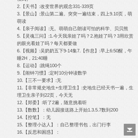
2.【天书】:改变世界的观念331-339页
3.【景山】:景山第二遍。突突一遍结束，四上9.10页，萌
萌读
4.【亲子阅读】:无。萌萌自己朗读可怕的科学、贝贝熊
5.【灵魂三问】:1.今天我亲娃了吗？2.抱娃了吗？3用欣赏
的眼光看娃了吗？每天都要做
6.【视频】:吴奶奶五下9-14集7.【作息】:早上6:50醒，午
睡2H，21:40睡
8.【运动】:跳绳100个
9.【闹钟习惯】:定时10分钟读数学
10.【三不一要求】:无
11.【非常规史地生+生理卫生】:史地生已经天书一遍，生
理卫生亲子到22页，今天无
12.【郑委】:听了2遍，随意挑着听
13.【数数】：幼儿园接送路上开始1.3.5.7数到200
14.【控笔】：无
15.【整理小达人】：自己整理书包，出门行李
16.【反思和困惑】：