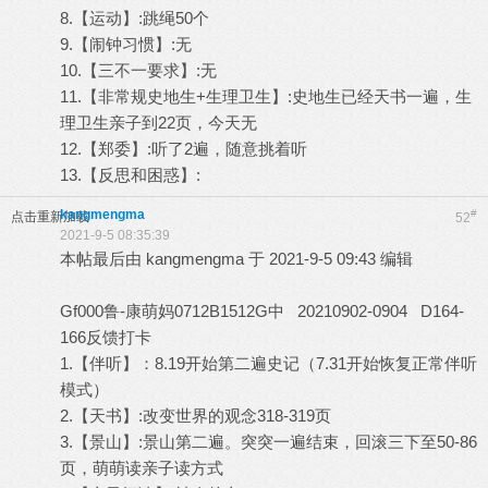
8.【运动】:跳绳50个
9.【闹钟习惯】:无
10.【三不一要求】:无
11.【非常规史地生+生理卫生】:史地生已经天书一遍，生
理卫生亲子到22页，今天无
12.【郑委】:听了2遍，随意挑着听
13.【反思和困惑】:
kangmengma
#
点击重新加载
52
2021-9-5 08:35:39
本帖最后由 kangmengma 于 2021-9-5 09:43 编辑
Gf000鲁-康萌妈0712B1512G中 20210902-0904 D164-
166反馈打卡
1.【伴听】：8.19开始第二遍史记（7.31开始恢复正常伴听
模式）
2.【天书】:改变世界的观念318-319页
3.【景山】:景山第二遍。突突一遍结束，回滚三下至50-86
页，萌萌读亲子读方式