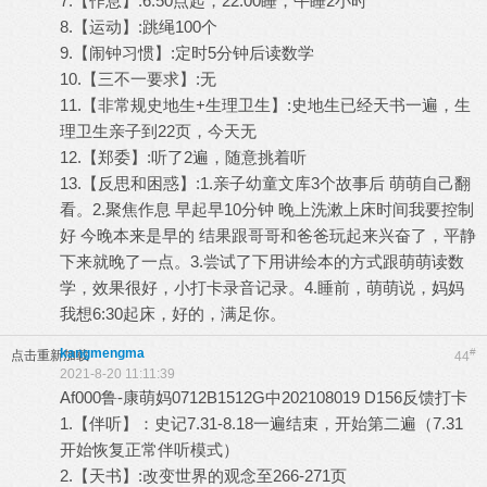
7.【作息】:6:50点起，22:00睡，午睡2小时
8.【运动】:跳绳100个
9.【闹钟习惯】:定时5分钟后读数学
10.【三不一要求】:无
11.【非常规史地生+生理卫生】:史地生已经天书一遍，生
理卫生亲子到22页，今天无
12.【郑委】:听了2遍，随意挑着听
13.【反思和困惑】:1.亲子幼童文库3个故事后 萌萌自己翻
看。2.聚焦作息 早起早10分钟 晚上洗漱上床时间我要控制
好 今晚本来是早的 结果跟哥哥和爸爸玩起来兴奋了，平静
下来就晚了一点。3.尝试了下用讲绘本的方式跟萌萌读数
学，效果很好，小打卡录音记录。4.睡前，萌萌说，妈妈
我想6:30起床，好的，满足你。
kangmengma
#
点击重新加载
44
2021-8-20 11:11:39
Af000鲁-康萌妈0712B1512G中202108019 D156反馈打卡
1.【伴听】：史记7.31-8.18一遍结束，开始第二遍（7.31
开始恢复正常伴听模式）
2.【天书】:改变世界的观念至266-271页