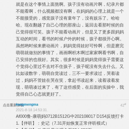
就是在这个事情上面熬啊。孩子没有动画片啊，纪录片都
不能看啊，什么视频都没有啊，在妈妈的心理上就是一个
不能接受的，感觉孩子没有童年了，没有娱乐了。哈哈
哈。现在翻越了自己心理的那座山，返回去看那时候的自
己觉得很可笑。孩子不能看动画片，但是又了更多跟妈妈
互动的时间，看书的时候户外的时候，孩子都很开心啊。
虽然哟时候来磨动画片，妈妈觉得娃好可怜啊，但是磨完
萌萌就做别的事情了，画画啊积木啊过家家啊看书啊，自
己安排的也很好。其实，很多时候是妈妈觉得孩子需要这
个觉得心里过不去对不住孩子，孩子呢没有失去什么。又
比如读数学，萌萌自觉读过，三不一要求读过，哭着读
过，妈妈不管娃在哭在笑，拿起书读起来，读着读着发
现，萌萌凑过来了，有了这些感受，在后面的实操中，我
觉得自己心态就更好了。
kangmengma
#
点击重新加载
42
2021-8-18 14:53:31
Af000鲁-康萌妈0712B1512G中202108017 D154反馈打卡
1.【伴听】：史记（7.31开始恢复正常伴听模式）