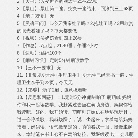
2.【天书】:改变世界的观念至254-259页
3.【景山】:景山第二遍。突突一遍结束，回滚到三上68页
4.【亲子阅读】:无
5.【灵魂三问】:1.今天我亲娃了吗？2.抱娃了吗？3用欣赏
的眼光看娃了吗？每天都要做
6.【视频】:吴奶奶看到四上26集
7.【作息】:7点起，21:40睡，午睡2小时
8.【运动】:跳绳100个
9.【闹钟习惯】:定时5分钟后读数学
10.【三不一要求】:无
11.【非常规史地生+生理卫生】:史地生已经天书一遍，生
理卫生亲子到22页，今天无
12.【郑委】:听了2遍，随意挑着听
13.【反思和困惑】 ：1.定时5分钟 闹钟响了 萌萌喊 妈妈
你和我一起读数学。我赶紧过去坐在萌萌身边。妈妈你给
我读吧。好的。我开始读。萌萌刚开始趴在地垫玩玩具，
过一会哼着歌，我就烦躁了，说，坐起来，拿着笔给妈妈
指着，妈妈读。语气挺坚定的，萌萌看我一眼，慢慢坐起
来，拿过笔在书上心不在焉的划拉。我继续读 过一会儿萌