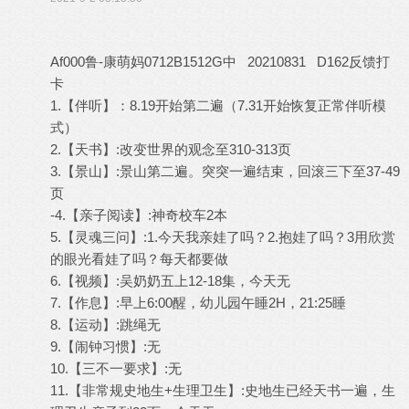
Af000鲁-康萌妈0712B1512G中 20210831 D162反馈打
卡
1.【伴听】：8.19开始第二遍（7.31开始恢复正常伴听模
式）
2.【天书】:改变世界的观念至310-313页
3.【景山】:景山第二遍。突突一遍结束，回滚三下至37-49
页
-4.【亲子阅读】:神奇校车2本
5.【灵魂三问】:1.今天我亲娃了吗？2.抱娃了吗？3用欣赏
的眼光看娃了吗？每天都要做
6.【视频】:吴奶奶五上12-18集，今天无
7.【作息】:早上6:00醒，幼儿园午睡2H，21:25睡
8.【运动】:跳绳无
9.【闹钟习惯】:无
10.【三不一要求】:无
11.【非常规史地生+生理卫生】:史地生已经天书一遍，生