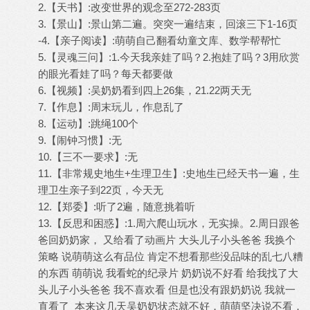
2.【天书】:改变世界的观念至272-283页
3.【景山】:景山第二遍。突突一遍结束，回滚三下1-16页
-4.【亲子阅读】:萌萌自己翻看幼童文库、数学帮帮忙
5.【灵魂三问】:1.今天我亲娃了吗？2.抱娃了吗？3用欣赏
的眼光看娃了吗？每天都要做
6.【视频】:吴奶奶看到四上26集，21.22两天无
7.【作息】:周末玩儿，作息乱了
8.【运动】:跳绳100个
9.【闹钟习惯】:无
10.【三不一要求】:无
11.【非常规史地生+生理卫生】:史地生已经天书一遍，生
理卫生亲子到22页，今天无
12.【郑委】:听了2遍，随意挑着听
13.【反思和困惑】:1.周六爬山玩水，无实操。2.周日跟爸
爸回奶奶家， 又给看了动画片 大头儿子小头爸爸 我换个
策略 说萌萌这么有品位 肯定不想看那些没品味的乱七八糟
的东西 萌萌说 我看蛇的纪录片 奶奶说不好看 给我找了大
头儿子小头爸爸 我不喜欢看 但是也没有跟奶奶说 我就一
直看了 本来这几天吴奶奶状态就不好，萌萌坚决说不看，