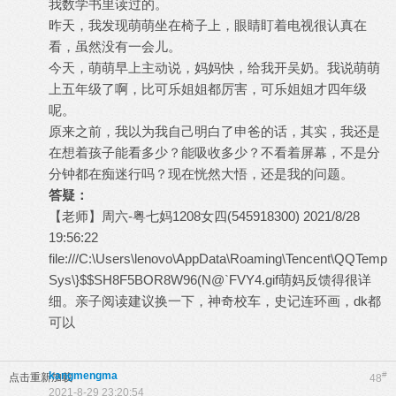
我数学书里读过的。
昨天，我发现萌萌坐在椅子上，眼睛盯着电视很认真在
看，虽然没有一会儿。
今天，萌萌早上主动说，妈妈快，给我开吴奶。我说萌萌
上五年级了啊，比可乐姐姐都厉害，可乐姐姐才四年级
呢。
原来之前，我以为我自己明白了申爸的话，其实，我还是
在想着孩子能看多少？能吸收多少？不看着屏幕，不是分
分钟都在痴迷行吗？现在恍然大悟，还是我的问题。
答疑：
【老师】周六-粤七妈1208女四(545918300) 2021/8/28
19:56:22
file:///C:\Users\lenovo\AppData\Roaming\Tencent\QQTemp
Sys\}$$SH8F5BOR8W96(N@`FVY4.gif萌妈反馈得很详
细。亲子阅读建议换一下，神奇校车，史记连环画，dk都
可以
kangmengma
#
点击重新加载
48
2021-8-29 23:20:54