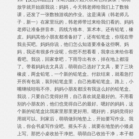
放学就开始跟我说：妈妈，今天韩老师给我们上了数独
课，还发了一张数独游戏的作业。这是满满（韩老师儿
子，新一）在家里玩的，韩老师带过来给我们看的。妈妈
老师让准备拼音本、四线方格本、算术本。还有铅笔，橡
皮。妈妈其他小朋友都准备好了，还有铅笔盒，你现在带
我去买吧。妈妈你说，他们怎么知道要准备这些啊。妈
妈，我还有很多作业呢，你想不想看看，我拿出来给你看
看吧。我说，回家拿吧，下雨导出有水，掉在地上都湿
了。带着妈妈去文具店，萌萌自己选好了文具，要了三块
橡皮，两盒铅笔，一个新的铅笔盒。付款结束，就着急打
开所有包装，装到铅笔盒里，自己抱着铅笔盒。路上，小
嘴继续哇啦不停。妈妈小朋友都没有我这么好的铅笔盒。
我说，只要自己觉得好用，自己喜欢就是最好的。不用看
别的小朋友的，他们也觉得自己的最好。嗯好的妈妈，这
个新的铅笔盒比我家里那里更好用。嗯好的，妈妈觉得好
用就可以。到家后，萌萌做到地垫上，开始要写作业。我
说，你会书桌写作业吧。摇头不去，就要在地垫的小矮桌
上写。那把小桌收拾干净把。萌萌自己收拾干净，本子都