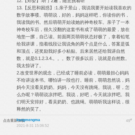
12.【郑委】:听了2遍，随意挑着听
13.【反思和困惑】:1.亲子景山，我说我要开始读我喜欢的
数学故事喽。萌萌说，好的，妈妈这样吧，你读你的书，
我读我的书。然后萌萌开始读她的神奇校车。亲子了一本
神奇校车后，很久没翻的这套书有成了萌萌的最爱，放在
地垫一摞，自己读。前面两页萌萌状态好极了，拿着铅笔
给我讲课，指着线段让我说角的两个点是什么，答案是弧
和顶点，还奖励我好多小粘贴。后来居然还给我讲自然
数，就是0.1.2.3.4.。。。数了很多以后，说就是自然数。
我太惊讶了。
2.改变世界的观念，已经成了睡前必读，萌萌最担心妈妈
不给讲这本书。哪怕讲一段也行。睡前，萌萌忽然说，妈
妈今天没看吴奶奶。妈妈，今天没有跳绳。我说，呀，怎
么办呢？萌萌说凉拌吧。我说，好吧，今天就凉拌吧。我
们明天安排好，看吴奶奶、也跳绳。萌萌听我这样说，很
释然的笑了。
kangmengma
#
点击重新加载
49
2021-8-31 15:06:52