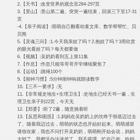
2.【天书】:改变世界的观念至284-297页
3.【景山】:景山第二遍。突突一遍结束，回滚三下至17-31
页
-4.【亲子阅读】:萌萌自己翻看幼童文库、数学帮帮忙、贝
贝熊
5.【灵魂三问】:1.今天我亲娃了吗？2.抱娃了吗？3用欣赏
的眼光看娃了吗？每天都要做
6.【视频】:吴奶奶看到五上第11集
7.【作息】:作息只能等哥哥开学继续聚焦了
8.【运动】:跳绳100个
9.【闹钟习惯】:5分钟闹钟响就朗读数学
10.【三不一要求】:无
11.【非常规史地生+生理卫生】:史地生已经天书一遍，生
理卫生亲子到22页，今天无
12.【郑委】:听了2遍，随意挑着听
13.【反思和困惑】:1.妈妈在吴奶奶上的坎终于彻底迈过去
了。随着我迈过去，萌萌的状态也开始好起来。萌萌感冒
请假在家，我也不问打开吴奶奶，萌萌刚开始会说，妈妈
太吵了，我都没办法读书了，我不搭理，忙自己的。给妈