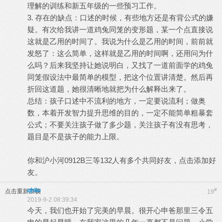
理解的训练和新五年级的一些预习工作。
3. 存在的缺点：口述的时候，有些地方还是有背公式的嫌
疑。有次给我讲一道鸡兔同笼的变形题，某一个点直接说
这就是乙用的时间了。我说为什么是乙用的时间，前前就
发怒了：这么简单，这样就是乙用的时间啊，还用问为什
么吗？后来我坚持让她说明白，又找了一道前面学的鸡兔
同笼假设法中最简单的模型，把这个位置讲清楚。然后再
折回这道题，她很清晰地就把为什么解释出来了。
总结：孩子口述中不流利的地方，一定要说流利；做奥
数，本着开发智力提升思维的目的，一定不能简单粗暴套
公式；不要关注孩子做了多少题，关注孩子有没有思考，
题目是不是孩子的能力上限。
你和沪小河0912B三等132人有多个共同好友，点击添加好
友。
qhliu
#
点击重新加载
19
2019-9-2 08:39:34
今天，我们也开始了完美的早晨。很开心申爸那里三令五