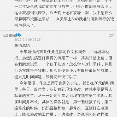
申的早起早睡，在我家这里的几年一直都不是问题。小学
一二年级虽然我对前前学习放羊，但是习惯却没有落下，
这让我感到很庆幸。昨天晚上还在哀嚎：啊，我不想那么
早起啊不想那么早起......今天早上6:40我准时听到隔壁的读
书声起来了。
qhliu
#
点击重新加载
20
2019-9-2 09:08:26
暑假总结：
今年暑假的重要任务是搞定作文和奥数，目标基本达
成。虽然说搞定好像真的搞定了一样，其实只是上路，但
在我的意识里，一个孩子知道了怎么学习这门学科，并且
行为实践符合预期，那么即便是还没有取得最后的成果，
也只是时间问题，静待花开便可以了。
今年暑假，作文是用了集训的办法。就是在20天的时间
里，每天一篇作文，从初稿到现场修改。体裁主要是写人
写事的文章。从一开始词汇匮乏到现在频有美句出现，其
实时间并不长。具体的操作就是，第一遍让孩子写，第二
遍修改的时候，妈妈直接和她一起修改，直接打在电脑
上，降低修改的工作量，一边修改一边说明为何这样修