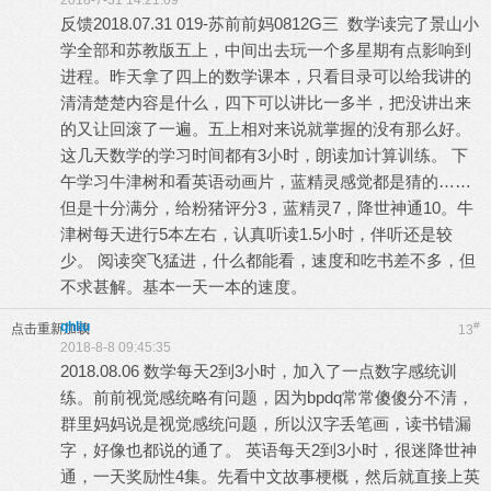
2018-7-31 14:21:09
反馈2018.07.31 019-苏前前妈0812G三 数学读完了景山小
学全部和苏教版五上，中间出去玩一个多星期有点影响到
进程。昨天拿了四上的数学课本，只看目录可以给我讲的
清清楚楚内容是什么，四下可以讲比一多半，把没讲出来
的又让回滚了一遍。五上相对来说就掌握的没有那么好。
这几天数学的学习时间都有3小时，朗读加计算训练。 下
午学习牛津树和看英语动画片，蓝精灵感觉都是猜的……
但是十分满分，给粉猪评分3，蓝精灵7，降世神通10。牛
津树每天进行5本左右，认真听读1.5小时，伴听还是较
少。 阅读突飞猛进，什么都能看，速度和吃书差不多，但
不求甚解。基本一天一本的速度。
qhliu
#
点击重新加载
13
2018-8-8 09:45:35
2018.08.06 数学每天2到3小时，加入了一点数字感统训
练。前前视觉感统略有问题，因为bpdq常常傻傻分不清，
群里妈妈说是视觉感统问题，所以汉字丢笔画，读书错漏
字，好像也都说的通了。 英语每天2到3小时，很迷降世神
通，一天奖励性4集。先看中文故事梗概，然后就直接上英