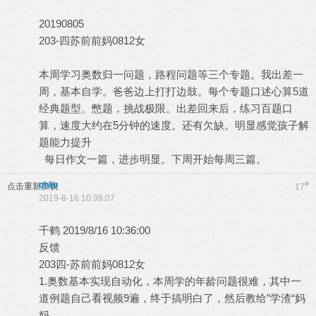
20190805
203-四苏前前妈0812女
本周学习奥数归一问题，路程问题等三个专题。我出差一
周，基本自学。爸爸边上打打边鼓。每个专题口述心算5道
经典题型。憋题，挑战极限。出差回来后，练习百题口
算，速度大约在5分钟的速度。还有欠缺。明显感觉孩子解
题能力提升
每日作文一篇，进步明显。下周开始每周三篇。
qhliu
#
点击重新加载
17
2019-8-16 10:38:07
千鹤 2019/8/16 10:36:00
反馈
203四-苏前前妈0812女
1.奥数基本实现自动化，本周学的年龄问题很难，其中一
道例题自己看视频9遍，终于搞明白了，然后教给”学渣“妈
妈