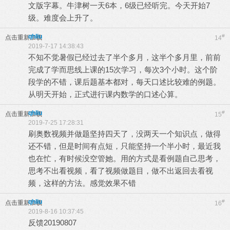
文版字幕。牛津树一天6本，6级已经听完。今天开始7
级。难度会上升了。
qhliu
#
点击重新加载
14
2019-7-17 14:38:43
不知不觉暑假已经过去了半个多月，这半个多月里，前前
完成了学而思线上课的15次学习，每次3个小时。这个阶
段学的不错，课后题基本都对，每天口述比较难的例题。
从明天开始，正式进行课内数学的口述心算。
qhliu
#
点击重新加载
15
2019-7-25 17:28:31
刷奥数视频并做题坚持四天了，没两天一个知识点，做得
还不错，但是时间有点短，只能坚持一个半小时，最近我
也在忙，有时候没空管她。用的方式是看例题自己思考，
思考不出看视频，看了视频做题目，做不出返回去看视
频，这样的方法。感觉效果不错
qhliu
#
点击重新加载
16
2019-8-16 10:37:45
反馈20190807