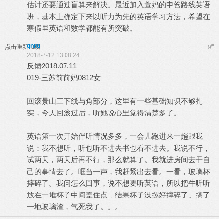
估计还要通过盲算来解决。最近加入萱妈的申爸路线英语
班，基本上确定下来以听力为先的英语学习方法，希望在
寒假里英语和数学都能有所突破。
qhliu
#
点击重新加载
9
2018-7-12 13:08:24
反馈2018.07.11
019-三苏前前妈0812女
回滚景山三下线与角部分，这里有一些基础知识不够扎
实，今天回滚过后，听她说心里觉得清楚多了。
英语第一次开始伴听情况多多，一会儿跑进来一趟跟我
说：我不想听，听也听不进去书也看不进去。我说不行，
试两天，两天后再不行，那么就算了。我就进房间去干自
己的事情去了。哐当一声，我赶紧出去看。一看，玻璃杯
摔碎了。我问怎么回事，说不想要听英语，所以把牛听听
放在一堆杯子中间盖住点，结果杯子没摞好摔碎了。搞了
一地玻璃渣，气死我了。。。