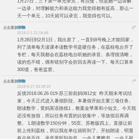
1月27日，三下第一单元录完，有点慢，但是她一边讲解
一边录，对理解能力和表达能力我觉得都有提高，那么一
天一个单元，10天就可以录完，我觉得也可以。
qhliu
#
点击重新加载
6
2018-2-1 21:16:46
1月28日到2月1日，我出差了，一直到8号晚上才能回家，
列了清单每天读课本读数学书是硬任务，在荔枝电台开了
专栏，每天我都会在荔枝电台听她的录音。条理很清晰，
读的也不错，偶有错别字会折回去再读一下。每天口算本
300道，爸爸监督。
qhliu
#
点击重新加载
7
2018-6-27 20:39:10
反馈2018.06.26 019-苏三前前妈0812女 昨天期末考试结
束，今天正式进入暑假阶段。本暑假开始主要三项任务。
朗读数学，萱妈英语路线1，教案金苹果和小短文。今天我
还没有放假，所以任务布置的比较集中，等放假后再调
整。 1.朗读数学150分钟，55页。苏教版四上。直接让前
前上传到荔枝，所以我在单位就听到了。开始朗读，明显
有点坐不住，录音里听到杂音，一会儿摩擦书，一会儿敲