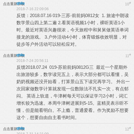
qhliu
#
点击重新加载
10
2018-7-16 22:09:06
反馈：2018.07.16 019-三苏-前前妈0812女 1. 旅途中朗读
数学景山四上第二遍 2.看英语视频1小时，裸听英语1小
时。最近对英语兴趣很浓，今天旅程中和舅舅做英语单词
接龙的游戏。 3.户外活动4小时，体育锻炼收效明显，对
徒步等户外活动可以轻松应对。
qhliu
#
点击重新加载
11
2018-7-24 20:56:11
反馈2018.07.24 019-苏前前妈0812G三 最近一个星期外
出旅游较多，数学读完五上，表示大部分都可以看懂，吴
奶奶视频还没开始看，打算景山五下读完再学习。 外出一
次回家做数学计算就发现一位数除法不扎实一次，有点郁
闷。 英语上轨道，牛津树每天可以保证学习2小时，词汇
增长较为迅速。本周牛津树进展到5-15。蓝精灵表示听不
懂，但是能看明白。不上瘾，普通爱看。作为奖励不想要
这个，想要自由自主看书时间。
qhliu
#
点击重新加载
12