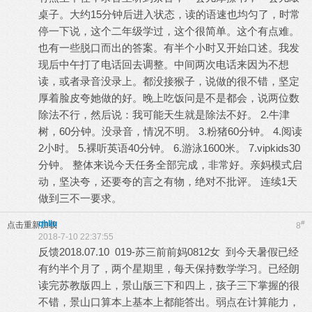
桌子。大约15分钟后进入状态，读的语速也均匀了，时常
停一下说，这个二年级学过，这个很简单。这个有点难。
也有一些脱口而出的答案。有半个小时又开始口述。我发
现后中午打了电话回去调整。中间两次电话来因为不想
读，或者录音没录上。都没接猴子，说做的很不错，坚定
厚着脸皮夸她做的好。晚上吃饭问是不是都会，说两位数
除法不行，然后说：我可能天生就是除法不好。 2.牛津
树，60分钟。没录音，情况不明。 3.粉猪60分钟。 4.阅读
2小时。 5.裸听英语40分钟。 6.游泳1600米。 7.vipkids30
分钟。 整体来说今天任务全部完成，非常好。亲妈模式启
动，坚决夸，还要夸的言之有物，绝对不批评。 连续1天
做到三不一要求。
qhliu
#
点击重新加载
8
2018-7-10 22:37:55
反馈2018.07.10 019-苏三前前妈0812女 到今天暑假已经
有约半个月了，两个星期里，每天保持数学学习。已经朗
读完苏教版四上，景山版三下和四上，孩子三下掌握的很
不错，景山口算本上基本上都能答出。弱点在计算能力，