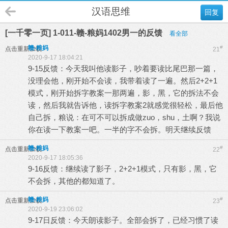
汉语思维
回复
[一千零一页] 1-011-赣-粮妈1402男一的反馈
看全部
赣-粮妈
#
点击重新加载
21
2020-9-17 18:04:21
9-15反馈：今天我叫他读影子，吵着要读比尾巴那一篇，
没理会他，刚开始不会读，我带着读了一遍。然后2+2+1
模式，刚开始拆字教案一那两遍，影，黑，它的拆法不会
读，然后我就告诉他，读拆字教案2就感觉很轻松，最后他
自己拆，粮说：在可不可以拆成做zuo，shu，土啊？我说
你在读一下教案一吧。一半的字不会拆。明天继续反馈
赣-粮妈
#
点击重新加载
22
2020-9-17 18:05:36
9-16反馈：继续读了影子，2+2+1模式，只有影，黑，它
不会拆，其他的都知道了。
赣-粮妈
#
点击重新加载
23
2020-9-19 23:06:02
9-17日反馈：今天朗读影子。全部会拆了，已经习惯了读