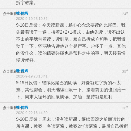
拆字教案。
赣-粮妈
#
点击重新加载
24
2020-9-19 23:10:36
9-18日反馈：今天读新课，粮心心念念要读的比尾巴。我
先带着读了一遍，接着2+2+1模式，由他先读，读不出认
不出的字我带着读，读到尾，粮自己拆成户和毛，把我激
动了一下，弱弱地告诉他这个是尸字。户多了一点。其他
的没什么，读的磕磕碰碰也是预料之中的事，明天接着慢
慢读就好。
赣-粮妈
#
点击重新加载
25
2020-9-19 23:13:41
9.19日反馈：继续比尾巴的朗读，好像就短字拆的不太
熟，其他都会，明天继续回滚一下。接着前面的也回滚一
下。周末大循环的回滚朗读。加油，坚持就是胜利
赣-粮妈
#
点击重新加载
26
2020-9-22 16:44:30
9-20日反馈：周末，没有读新课，继续回滚之前朗读过的
所有课，教案一各读两遍，教案2也读两遍，最后自己拆所