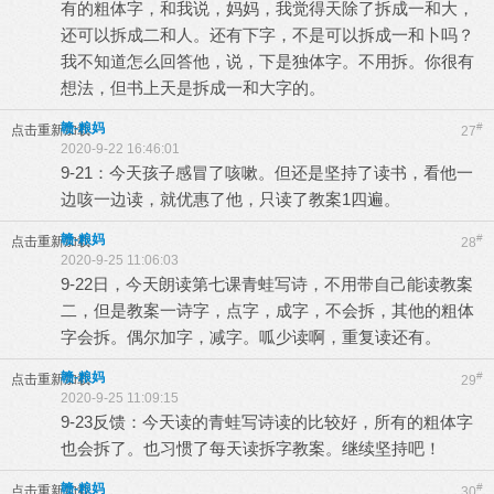
有的粗体字，和我说，妈妈，我觉得天除了拆成一和大，
还可以拆成二和人。还有下字，不是可以拆成一和卜吗？
我不知道怎么回答他，说，下是独体字。不用拆。你很有
想法，但书上天是拆成一和大字的。
赣-粮妈
#
点击重新加载
27
2020-9-22 16:46:01
9-21：今天孩子感冒了咳嗽。但还是坚持了读书，看他一
边咳一边读，就优惠了他，只读了教案1四遍。
赣-粮妈
#
点击重新加载
28
2020-9-25 11:06:03
9-22日，今天朗读第七课青蛙写诗，不用带自己能读教案
二，但是教案一诗字，点字，成字，不会拆，其他的粗体
字会拆。偶尔加字，减字。呱少读啊，重复读还有。
赣-粮妈
#
点击重新加载
29
2020-9-25 11:09:15
9-23反馈：今天读的青蛙写诗读的比较好，所有的粗体字
也会拆了。也习惯了每天读拆字教案。继续坚持吧！
赣-粮妈
#
点击重新加载
30