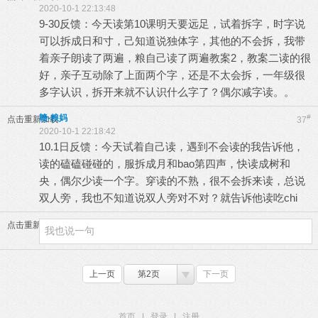
2020-10-1 22:13:48
9-30反馈：今天读第10课明天要远足，试着拆字，时字说
可以拆成日和寸，己知道说独体字，其他的不会拆，我带
着亲子朗读了两遍，粮自己读了两遍教案2，教案二读的很
好，亲子互动除了上面两个字，还是不太会拆，一年级很
多字认识，拆开来就不认识什么字了？偶尔减字读。。
赣-粮妈
#
点击重新加载
37
2020-10-1 22:18:42
10.1日反馈：今天试着自己读，遇到不会读的我告诉他，
读的磕磕碰碰的，服拆成月和bao第四声，快读成树和
央，偶尔少读一个字。穿读的不熟，很不会拆来读，总说
双人旁，我也不知道说双人旁对不对？就告诉他读吃chi
点击重新加载
上一页
第2页
下一页
首页
|
登录
|
注册