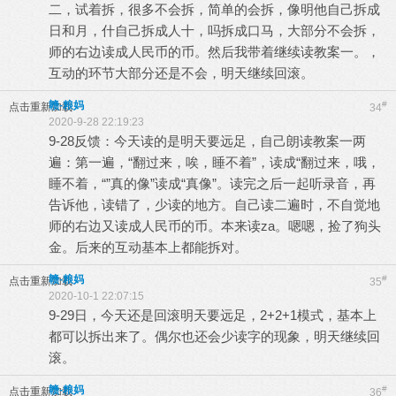
二，试着拆，很多不会拆，简单的会拆，像明他自己拆成
日和月，什自己拆成人十，吗拆成口马，大部分不会拆，
师的右边读成人民币的币。然后我带着继续读教案一。，
互动的环节大部分还是不会，明天继续回滚。
赣-粮妈
#
点击重新加载
34
2020-9-28 22:19:23
9-28反馈：今天读的是明天要远足，自己朗读教案一两
遍：第一遍，“翻过来，唉，睡不着”，读成“翻过来，哦，
睡不着，“”真的像”读成“真像”。读完之后一起听录音，再
告诉他，读错了，少读的地方。自己读二遍时，不自觉地
师的右边又读成人民币的币。本来读za。嗯嗯，捡了狗头
金。后来的互动基本上都能拆对。
赣-粮妈
#
点击重新加载
35
2020-10-1 22:07:15
9-29日，今天还是回滚明天要远足，2+2+1模式，基本上
都可以拆出来了。偶尔也还会少读字的现象，明天继续回
滚。
赣-粮妈
#
点击重新加载
36