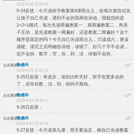
2020-9-25 11:19:42
9-24反馈：今天读拆字教案第8课雨点儿，给每次都尝试先
让孩子自己先读，遇到不会的我再告诉他，我疑惑的是
2+2+1模式，每次先读两遍教案一，再两遍教案二，再亲
子互动，是先读教案一两遍好，还是教案二两遍好？这个
顺序是固定的吗？今天自己先读雨点儿，穴读成六，更读
成硬。读完之后明确告诉他，读错了。好几个字不会读，
也不会拆。数字，空，你，到，没，绿都不会拆。
赣-粮妈
#
点击重新加载
31
2020-9-25 11:22:11
9-25日反馈：有进步，读的比昨天好，拆字也更多会的
了，还存在数，没，到，拆的不熟练。
赣-粮妈
#
点击重新加载
32
2020-9-27 23:16:17
9-26日反馈：
赣-粮妈
#
点击重新加载
33
2020-9-27 23:21:32
9-27反馈：今天读第九课，明天要远足，粮自己先读教案