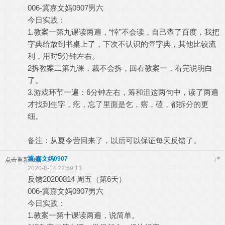
006-冀嘉文妈0907男六
今日实践：
1.教案一第九课读两遍，“悻”不会读，自己查了百度，我把
字典给放到书桌上了，下次不认识的查字典，其他比较流
利，用时5分钟左右。
2拆教案二第九课，裁不会拆，回看教案一，看完说明白
了。
3.游戏环节一遍：6分钟左右，筹和沮这两句中，读了两遍
才找到生字，疙，忘了里面是乞，瘩，磕，都拆分的更
细。
备注：从夏令营回来了，以后可以保证每天反馈了。
冀-嘉文妈0907
#
点击重新加载
7
2020-8-14 22:59:13
反馈20200814 周五（第6天）
006-冀嘉文妈0907男六
今日实践：
1.教案一第十课读两遍，说简单。