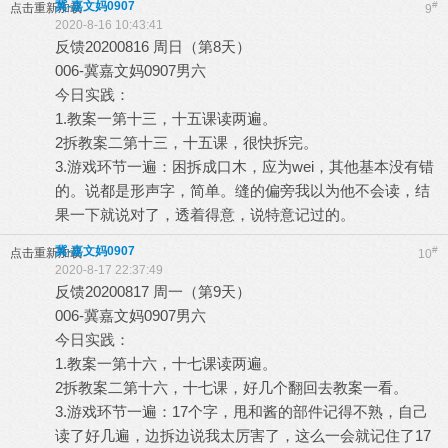
冀-嘉文妈0907
#
点击重新加载
9
2020-8-16 10:43:41
反馈20200816 周日（第8天）
006-冀嘉文妈0907男六
今日实践：
1.教案一第十三，十五课读两遍。
2拆教案二第十三，十五课，很快拆完。
3.游戏环节一遍：困拆成口木，应为wei，其他基本没有错
的。说都是形声字，简单。缝的偏旁我以为他不会读，结
果一下就说对了，透着得意，说特意记过的。
冀-嘉文妈0907
#
点击重新加载
10
2020-8-17 22:37:49
反馈20200817 周一（第9天）
006-冀嘉文妈0907男六
今日实践：
1.教案一第十六，十七课读两遍。
2拆教案二第十六，十七课，好几个翻回去教案一看。
3.游戏环节一遍：17个字，甩和酱的部件记得不熟，自己
读了好几遍，边拆边说我太厉害了，这么一会就记住了17