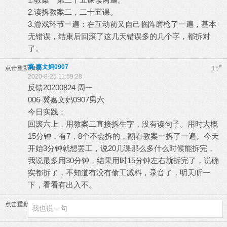
2.读拆教案二，二十五课。
3.游戏环节一遍：在互动前又自己临阵磨枪了一遍，基本
无错误，结束后回滚了这几天错误多的几个字，都拆对
了。
冀-嘉文妈0907
#
点击重新加载
15
2020-8-25 11:59:28
反馈20200824 周一
006-冀嘉文妈0907男六
今日实践：
回滚六上，用教案二直接拆生字，没有读句子。用时大概
15分钟，有7，8个不会拆的，翻看教案一拆了一遍。今天
开始3分钟就想罢工，说20几课那么多什么时候能拆完，
我说最多用30分钟，结果用时15分钟左右就拆完了，说确
实都拆了，不知道有没有偷工减料，录音了，明天听一
下，看看有出入不。
点击重新加载