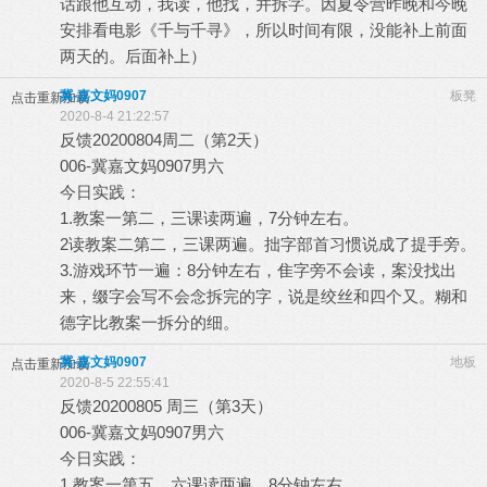
话跟他互动，我读，他找，并拆字。因夏令营昨晚和今晚
安排看电影《千与千寻》，所以时间有限，没能补上前面
两天的。后面补上）
冀-嘉文妈0907
板凳
点击重新加载
2020-8-4 21:22:57
反馈20200804周二（第2天）
006-冀嘉文妈0907男六
今日实践：
1.教案一第二，三课读两遍，7分钟左右。
2读教案二第二，三课两遍。拙字部首习惯说成了提手旁。
3.游戏环节一遍：8分钟左右，隹字旁不会读，案没找出
来，缀字会写不会念拆完的字，说是绞丝和四个又。糊和
德字比教案一拆分的细。
冀-嘉文妈0907
地板
点击重新加载
2020-8-5 22:55:41
反馈20200805 周三（第3天）
006-冀嘉文妈0907男六
今日实践：
1.教案一第五，六课读两遍，8分钟左右。