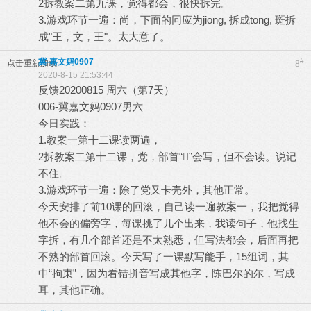
2拆教案二第九课，觉得都会，很快拆完。
3.游戏环节一遍：尚，下面的冋应为jiong, 拆成tong, 斑拆
成"王，文，王"。太大意了。
冀-嘉文妈0907
#
点击重新加载
8
2020-8-15 21:53:44
反馈20200815 周六（第7天）
006-冀嘉文妈0907男六
今日实践：
1.教案一第十二课读两遍，
2拆教案二第十二课，党，部首“”会写，但不会读。说记
不住。
3.游戏环节一遍：除了党又卡壳外，其他正常。
今天安排了前10课的回滚，自己读一遍教案一，我把觉得
他不会的偏旁字，每课挑了几个出来，我读句子，他找生
字拆，有几个部首还是不太熟悉，但写法都会，后面再把
不熟的部首回滚。今天写了一课默写能手，15组词，其
中“拘束”，因为看错拼音写成其他字，陈巴尔的尔，写成
耳，其他正确。