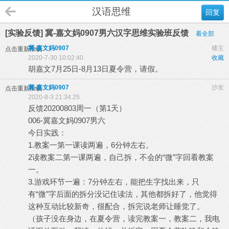
汉语思维
回复
[实验反馈] 冀-嘉文妈0907男六汉字思维实验班反馈
看全部
冀-嘉文妈0907
楼主
点击重新加载
2020-7-30 10:02:40
收藏
胡嘉文7月25日-8月13日夏令营，请假。
冀-嘉文妈0907
沙发
点击重新加载
2020-8-3 21:34:25
反馈20200803周一（第1天）
006-冀嘉文妈0907男六
今日实践：
1.教案一第一课读两遍，6分钟左右。
2读教案二第一课两遍，自己拆，不会的“微”字回看教案
一。
3.游戏环节一遍：7分钟左右，能把生字找出来，只
有“微”字后面的拆分没记住读法，其他都拆好了，他觉得
这种互动比较新奇，很配合，拆完说老师让睡觉了。
（孩子没在身边，在夏令营，读完教案一，教案二，我电