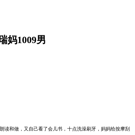
瑞妈1009男
没朗读和做，又自己看了会儿书，十点洗澡刷牙，妈妈给按摩刮