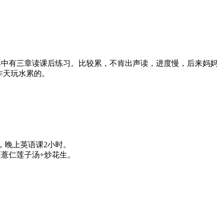
，其中有三章读课后练习。比较累，不肯出声读，进度慢，后来妈
昨天玩水累的。
小时，晚上英语课2小时。
药薏仁莲子汤+炒花生。