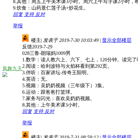
8.其他：周五上午美术课3小时。周六上午写字课2小时，
9.饮食：山药薏仁莲子汤+炒花生。
回复
支持
反对
举报
楼主
|
发表于 2019-7-30 10:03:49
|
显示全部楼层
反馈2019-7-29
028三鲁-朗瑞妈1009男
1.数学：读人教六上、六下、七上，120分钟。读完
2.阅读：哈利波特与火焰杯看到第292页。
凤舞九天
3.伴听：百家讲坛-传奇王阳明。
4.英语：无。
5.视频：吴奶奶视频（三年级下）3集。
6.运动：跟爸爸打篮球。
7.家务与闪光：喜欢吴奶奶视频。
8.其他：上午美术课3小时。
回复
支持
反对
举报
楼主
|
发表于 2019-7-31 08:59:12
|
显示全部楼层