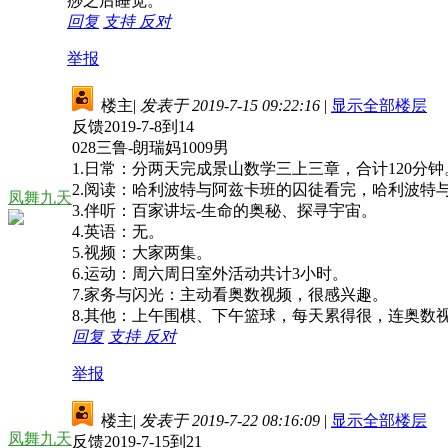
痧之后睡觉。
回复
支持
反对
举报
楼主
|
发表于 2019-7-15 09:22:16
|
显示全部楼层
反馈2019-7-8到14
028三鲁-朗瑞妈1009男
1.日常：分两天完成景山数学三上三章，合计120
2.阅读：哈利波特与阿兹卡班的囚徒看完，哈利波特与
凤舞九天
3.伴听：百家讲坛-生命的奥秘、探寻宇宙。
4.英语：无。
5.视频：大家两集。
6.运动：周六周日室外活动共计3小时。
7.家务与闪光：主动看奥数视频，很感兴趣。
8.其他：上午围棋、下午篮球，每天累得很，连奥数
回复
支持
反对
举报
楼主
|
发表于 2019-7-22 08:16:09
|
显示全部楼层
凤舞九天
反馈2019-7-15到21