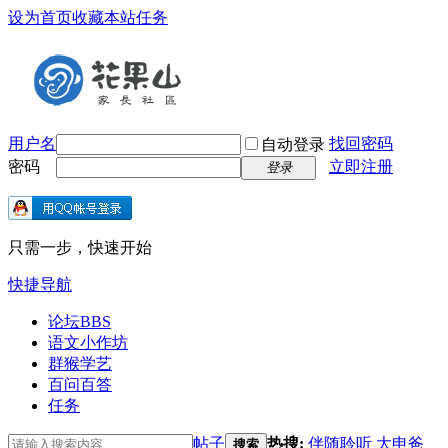
设为首页
收藏本站
任务
用户名
找回密码
自动登录
密码
立即注册
登录
只需一步，快速开始
快捷导航
论坛
BBS
语文小作坊
群猴学艺
百问百答
任务
帖子
热搜:
伴随聆听
大申爸
搜索