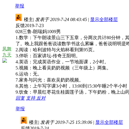
举报
楼主
|
发表于 2019-7-24 08:43:45
|
显示全部楼层
反馈2019-7-23
028三鲁-朗瑞妈1009男
1.数学：下午朗读景山三下五章，分两次共计80分钟
了。晚上我跟爸爸说读数学书这么累嘛，爸爸说明明是
凤舞
2.阅读：哈利波特与火焰杯看到第95页。
九天
3.伴听：百家讲坛-传奇王阳明。
4.英语：完成英语作业，一节地面课，2小时。
5.视频：晚上看吴奶奶视频（三年级上）两集。
6.运动：无。
7.家务与闪光：喜欢吴奶奶视频。
8.其他：上午写字课3小时，13:00到15:30午睡2个半
9.饮食：早晨红枣花生桂圆莲子汤，下午奶粉，晚上山
回复
支持
反对
举报
楼主
|
发表于 2019-7-25 15:39:06
|
显示全部楼层
反馈2019-7-24