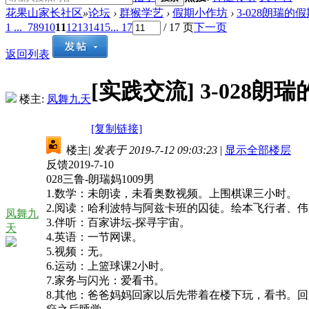
花果山家长社区
»
论坛
›
群猴学艺
›
假期小作坊
›
3-028朗瑞的假
1 ...
7
8
9
10
11
12
13
14
15
... 17
/ 17 页
下一页
返回列表
[实践交流]
3-028朗
楼主:
凤舞九天
[复制链接]
楼主
|
发表于 2019-7-12 09:03:23
|
显示全部楼层
反馈2019-7-10
028三鲁-朗瑞妈1009男
1.数学：未朗读，未看奥数视频。上围棋课三小时。
2.阅读：哈利波特与阿兹卡班的囚徒。绘本飞行者、
凤舞九
3.伴听：百家讲坛-探寻宇宙。
天
4.英语：一节网课。
5.视频：无。
6.运动：上篮球课2小时。
7.家务与闪光：爱看书。
8.其他：爸爸妈妈回家以后先带着在楼下玩，看书。