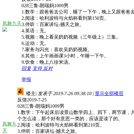
028三鲁-朗瑞妈1009男
1.数学：跟爸爸去公司，睡了一下午，晚上又跟爸爸
2.阅读：哈利波特与火焰杯看到第150页。
凤舞九天
3.伴听：百家讲坛-撼天之旅。
4.英语：无。
5.视频：晚上看吴奶奶视频（三年级上）三集。
6.运动：无。
7.家务与闪光：喜欢吴奶奶视频。
8.其他：上午画画课3小时，午睡一下午。
9.饮食：晚上八珍米汤。
回复
支持
反对
举报
楼主
|
发表于 2019-7-26 09:38:10
|
显示全部楼层
反馈2019-7-25
028三鲁-朗瑞妈1009男
1.数学：下午起床后读景山数学四上、四下，两节课，
个怎么读，那个好有意思一类的，应该是读了的。
凤舞九
2.阅读：哈利波特与火焰杯看到第210页。
天
3.伴听：百家讲坛-撼天之旅。