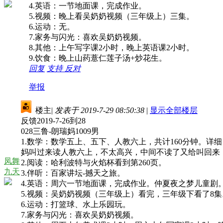
4.英语：一节地面课，完成作业。
5.视频：晚上看吴奶奶视频（三年级上）三集。
6.运动：无。
7.家务与闪光：喜欢吴奶奶视频。
8.其他：上午写字课2小时，晚上英语课2小时。
9.饮食：晚上山药薏仁莲子汤+炒花生。
回复
支持
反对
举报
楼主
|
发表于 2019-7-29 08:50:38
|
显示全部楼层
反馈2019-7-26到28
028三鲁-朗瑞妈1009男
1.数学：数学五上、五下、人教六上，共计160分钟。
妈叫过来读人教六上，不太高兴，中间不读了又给叫回来，
凤舞
2.阅读：哈利波特与火焰杯看到第260页。
九天
3.伴听：百家讲坛-撼天之旅。
4.英语：周六一节地面课，完成作业。仲夏夜之梦儿童剧
5.视频：吴奶奶视频（三年级上）看完，三年级下看了8
6.运动：打篮球、水上乐园玩。
7.家务与闪光：喜欢吴奶奶视频。