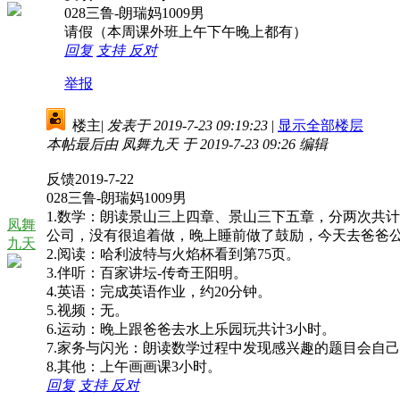
028三鲁-朗瑞妈1009男
请假（本周课外班上午下午晚上都有）
回复
支持
反对
举报
楼主
|
发表于 2019-7-23 09:19:23
|
显示全部楼层
本帖最后由 凤舞九天 于 2019-7-23 09:26 编辑
反馈2019-7-22
028三鲁-朗瑞妈1009男
1.数学：朗读景山三上四章、景山三下五章，分两次共
凤舞
公司，没有很追着做，晚上睡前做了鼓励，今天去爸爸
九天
2.阅读：哈利波特与火焰杯看到第75页。
3.伴听：百家讲坛-传奇王阳明。
4.英语：完成英语作业，约20分钟。
5.视频：无。
6.运动：晚上跟爸爸去水上乐园玩共计3小时。
7.家务与闪光：朗读数学过程中发现感兴趣的题目会自
8.其他：上午画画课3小时。
回复
支持
反对