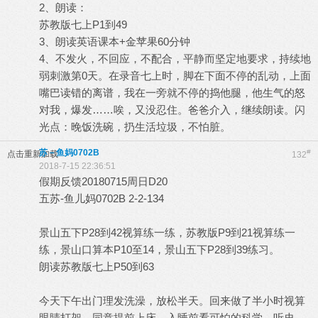
2、朗读：
苏教版七上P1到49
3、朗读英语课本+金苹果60分钟
4、不发火，不回应，不配合，平静而坚定地要求，持续地
弱刺激第0天。在录音七上时，脚在下面不停的乱动，上面
嘴巴读错的离谱，我在一旁就不停的捣他腿，他生气的怒
对我，爆发……唉，又没忍住。爸爸介入，继续朗读。闪
光点：晚饭洗碗，扔生活垃圾，不怕脏。
苏－鱼妈0702B
#
点击重新加载
132
2018-7-15 22:36:51
假期反馈20180715周日D20
五苏-鱼儿妈0702B 2-2-134
景山五下P28到42视算练一练，苏教版P9到21视算练一
练，景山口算本P10至14，景山五下P28到39练习。
朗读苏教版七上P50到63
今天下午出门理发洗澡，放松半天。回来做了半小时视算
眼睛打架，同意提前上床，入睡前看可怕的科学，听史