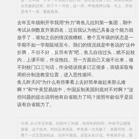
是，五年级一开学，申爸就开始行动。那次是失败了的。回头再说那
次失败的过程。到了十一月份，这一局，申爸推枰认输，马上，开始
思考下一局：重新再来。
去年五年级刚开学我用“外力”将鱼儿拉到第一集团，期中
考试从倒数直升第四名，过后我认为他已具备这个能力就
放手了，谁知之后的情况很糟糕，整个五年级的状态是一
学期不如一学期延续至今。我们的情况就是申爸说的“
这种
折腾，不但不好，反而有害
”吧，鱼儿自信过头，瞧不起校
内，上课不听，作业拖拉。另一方面自己又做不出来，做
不到校门口三句话，作业错误很多订正很多，班级采取每
周积分制选教室位置，进入恶性循环。
鱼儿昨天问“为什么有些事看上去好简单做起来那么难
啊？”和“中美贸易战中，中国反制美国到底对不对啊？”这
些问题的提出说明他有自省能力了吗？按照年龄似乎是应
该有自省能力了。
引用: 从小学五年级，到初中三年级，有四年的时间，申爸可以慢慢
摸索，这个技术。时间足来得及。申爸第一次失败了，觉着可惜，浪
费了一次宝贵的机会，但并不着急。还是从长计议。申爸就不信，四