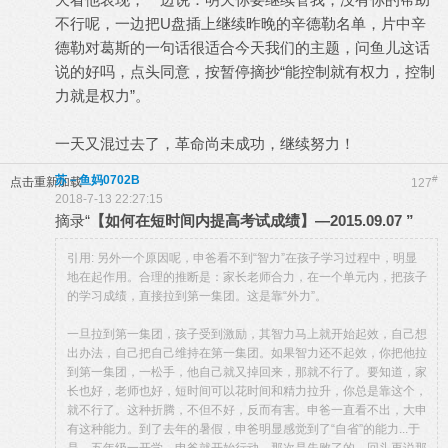
不行呢，一边把U盘插上继续昨晚的辛德勒名单，片中辛
德勒对葛斯的一句话很适合今天我们的主题，问鱼儿这话
说的好吗，点头同意，按暂停摘抄“能控制就有权力，控制
力就是权力”。
一天又混过去了，革命尚未成功，继续努力！
苏－鱼妈0702B
#
点击重新加载
127
2018-7-13 22:27:15
摘录“
【如何在短时间内提高考试成绩】—2015.09.07 ”
引用: 另外一个原因呢，申爸看不到“智力”在孩子学习过程中，明显
地在起作用。合理的推断是：家长老师合力，在一个单元内，把孩子
的学习成绩，直接拉到第一集团。这是靠“外力”。
一旦拉到第一集团，孩子受到激励，其智力马上就开始起效，自己想
出办法，自己把自己维持在第一集团。如果智力还不起效，你把他拉
到第一集团，一松手，他自己就又掉回来，那就不行了。要知道，家
长也好，老师也好，短时间可以花时间和精力拉升，你总是靠这个，
就不行了。这种折腾，不但不好，反而有害。申爸一直看不出，大申
有这种能力。到了去年的暑假，申爸明显感觉到了“自省”的能力...于