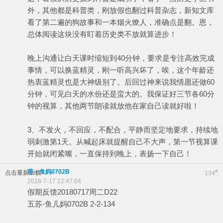
外，其他都是科普类，刚放假也翻过科普杂志，新知文库
看了第二遍的狗故事和一本烟火燎人，准确点是翻。恩，
总体阅读这块没有盯着历史类不放就算进步！
晚上沟通让白天课时缩短到40分钟，要求是专注高效完成
事情，可以换蓝精灵，刚一听高兴坏了，唉，这个年龄还
热衷蓝精灵也是大神级别了。后回过神来说我情愿还做60
分钟，可见白天的水份还是蛮大的。我保证好三节各60分
钟的视算，其他两节朗读就放他在家自己读就好啦！
3、不发火，不回应，不配合，平静而坚定地要求，持续地
弱刺激第1天。从喊起床就提醒自己不大声，第一节视算课
开始就闭紧嘴，一直保持到晚上，表扬一下自己！
苏－鱼妈0702B
#
点击重新加载
134
2018-7-17 22:47:04
假期反馈20180717周二D22
五苏-鱼儿妈0702B 2-2-134