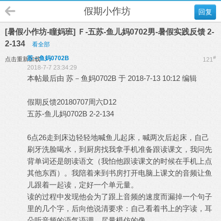
假期小作坊
回复
[暑假小作坊-瞳妈班] Ｆ-五苏-鱼儿妈0702男-暑假实践反馈 2-
2-134
看全部
苏－鱼妈0702B
#
点击重新加载
121
2018-7-7 23:34:29
本帖最后由 苏－鱼妈0702B 于 2018-7-13 10:12 编辑
假期反馈20180707周六D12
五苏-鱼儿妈0702B 2-2-134
6点26走到床边轻轻地喊鱼儿起床，喊两次后起床，自己
刷牙洗脸喝水，到厨房找我拿手机准备跟读课文，我问先
背单词还是朗读语文（我怕他跟读课文的时候在手机上点
其他东西）。我陪着来到书房打开电脑上课文的音频让鱼
儿跟着一起读，定好一个单元量。
读的过程中发现他会为了跟上音频的速度而漏掉一个句子
里的几个字，后向他说清要求：自己看着书上的字读，耳
朵听音频的语气语调，尽量模仿的像。