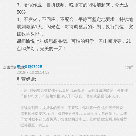
3、暑假作业、自拼视频、晚睡前的阅读加起来，今天达
50%
4、不发火，不回应，不配合，平静而坚定地要求，持续地
弱刺激第1天。闪光点：对待调整后的计划，执行到位，突
破数学5小时。
课间愉悦七年级思想品德、可怕的科学、景山阅读等，21
点50关灯，完美的一天！
苏－鱼妈0702B
#
点击重新加载
129
2018-7-13 23:14:52
引萱妈话:
引用: 妈妈努力捕捉孩子认真的点滴表现，及时真诚地鼓励，强化孩
子的好行为。不要频繁批评孩子不认真，否则就是强化不认真。
持续弱刺激，提具体的要求。不要说，你认真一点!这个等于没说。
需要这样提要求:宝贝，双脚垂直落地，后背挺直，笔画端正……孩
子暂时做不到也没关系，抓住他的进步点，及时鼓励:宝贝现在后背
挺得很直，有进步!