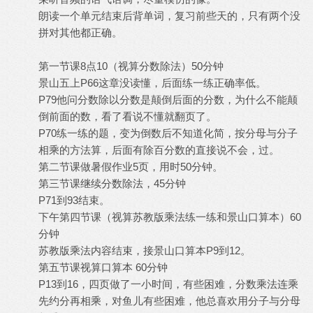
朗读一个单元结束后背单词，复习前些天的，只有两个没
拼对其他都正确。
第一节课8点10（视算分数除法）50分钟
景山五上P66这章没读懂，后面练一练正确率低。
P79他问分数除以分数是颠倒后面的分数，为什么不能颠
倒前面的数，看了看说不懂就翻页了。
P70练一练的题，变为倒数后不知道化简，按分母与分子
相乘的方法算，后面有除百分数的直接说不会，过。
第二节课做暑假作业5页，用时50分钟。
第三节课继续分数除法，45分钟
P71到93结束。
下午第四节课（视算苏教版乘法练一练和景山口算本）60
分钟
苏教版乘法内容结束，接景山口算本P9到12。
第五节课视算口算本 60分钟
P13到16，四页做了一小时间，有些困难，分数乘法连乘
先约分再相乘，对鱼儿有些困难，他总喜欢用分子与分母