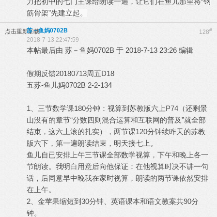
力把初中的七门主课给朗读一遍，让它们在鱼儿那里将“
钢
筋骨架”先建立起。
苏－鱼妈0702B
#
点击重新加载
128
2018-7-13 22:47:59
本帖最后由 苏－鱼妈0702B 于 2018-7-13 23:26 编辑
假期反馈20180713周五D18
五苏-鱼儿妈0702B 2-2-134
1、三节数学课180分钟：视算到苏教版六上P74（还剩景
山没有的章节“分数四则混合运算和互联网的普及”就全部
结束，这六上滚的扎实），两节课120分钟续昨天的苏教
版六下，第一遍朗读结束，明天接七上。
鱼儿自已安排上午三节课全部数学视算，下午和晚上各一
节朗读。我明白用意后向他保证：在他视算时决不讲一句
话，后同意早中晚我在家时视算，朗读的两节课依然安排
在上午。
2、金苹果缩短到30分钟、英语课本和语文教案共90分
钟。