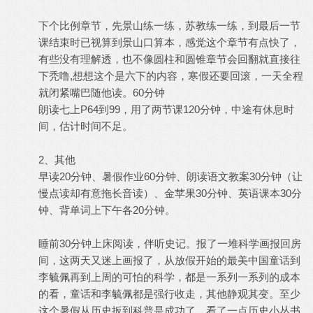
下个比例章节，先景山练一练，苏教练一练，到最后一节
课结束时已视算到景山口算本，感觉这个章节有点快了，
有些没有理解透，也不像圆柱和圆锥章节会回翻就直接往
下秃噜,想想这个是六下的内容，寒假还要回滚，一天全程
就闭紧嘴巴随他读。60分钟
朗读七上P64到99，用了两节课120分钟，中途有休息时
间，估计时间不足。
2、其他
早读20分钟、暑假作业60分钟、朗读语文教案30分钟（让
慢点读却有意拖长音读）、金苹果30分钟、英语课本30分
钟、背单词上下午各20分钟。
睡前30分钟上床阅读，伴听史记。报了一堆科学画报回房
间，这两天又迷上画报了，从放假开始的最美中国童话到
李毓佩再到上周的可怕的科学，都是一系列一系列的成本
的看，童话和李毓佩都是强行收走，其他静观其变。至少
这个暑假从历史扳到科普是成功了，看了一点历史小丛书