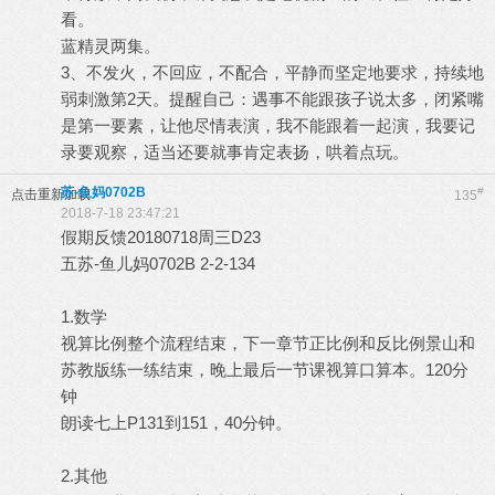
看。
蓝精灵两集。
3、不发火，不回应，不配合，平静而坚定地要求，持续地
弱刺激第2天。提醒自己：遇事不能跟孩子说太多，闭紧嘴
是第一要素，让他尽情表演，我不能跟着一起演，我要记
录要观察，适当还要就事肯定表扬，哄着点玩。
苏-鱼妈0702B
#
点击重新加载
135
2018-7-18 23:47:21
假期反馈20180718周三D23
五苏-鱼儿妈0702B 2-2-134
1.数学
视算比例整个流程结束，下一章节正比例和反比例景山和
苏教版练一练结束，晚上最后一节课视算口算本。120分
钟
朗读七上P131到151，40分钟。
2.其他