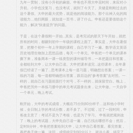
九年一贯制，没有小升初的麻烦。申爸也不用大申花时间，来应对小
升初。小学也没复习，也没考试，就到了今天了。关键是刚刚过去的
这个暑假。大申的最大优势，就是他的阅读能力。那个出神入化的阅
读能力....他扫两眼，就知道一页书，讲了什么。申爸还是要借助这个
能力，解决“快速提升”的问题。
于是，在这个暑假刚一开始...其实，是考完试的那天下午开始，就把
所有的时间，都砸到初中一年级的课程上面了。事实是，大申在暑假
里，把整个初中一年上学期的课程，自己学习了一遍。数学语文英语
历史地理生物加上思想品德，每天一个单元。申爸把一个单元的课本
撕下来，准备两本一课一练类型的课外辅导书，一本把题目和答案，
全都给到大申，让大申自己读。大申把课本读完...这些课本，去年暑
假已经读了一遍了...思考课本上每一道习题，明确想出答案；一课一
练的习题，每一道都明确想出答案，跟后边的“参考答案”去对照。一
样的，就自己在习题前面打个对号，不一样的，就保留空白。晚上，
申爸把另外一本练习册中的单元考试题拿出来，让大申做。一天自学
一个单元，晚上考试。
刚开始，大申的考试成绩，大概在75分到80分样子....这和他小学时
候，全日制上学的考试分数，差不多了。不过呢，过了一段时间，申
爸改主意了：考试不是为了考核，也是为了学习。 申爸就把规则改
了：晚上的考试题，大申先自己读一遍，自己找出哪些不会；然后，
定时8分钟，申爸把答案给到大申，让大申自己看答案。看完答案，
再把卷子做一遍。这回，成绩稳定到90分以上。就这么着，搞完了