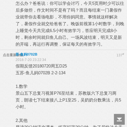
怎么办？爸爸说：你可以学会讨巧，今天5页用时少可以往
后多做些，作文时间不是有了吗？而且每结束一门暑假作
业就带你去看场电影，不用你妈同意。事情就这样解决
了，暑假作业就交给爸爸了。晚饭前视算1小时数学，到晚
上睡觉今天共完成6.5小时有效学习，答应明天完成8小
时，剩余时间就归鱼儿自己。一场风波结束，明天又是新
的开端，再运行再调整，保证每天的有效学习。
苏-鱼妈0702B
#
点击重新加载
137
2018-7-20 23:22:34
假期反馈20180720周五D25
五苏-鱼儿妈0702B 2-2-134
1.数学
景山五下总复习视算P76至结束，苏教版六下总复习两
页，朗读七下结束接八上P1至25，吴奶奶分数乘法，共5
小时。
2.其他