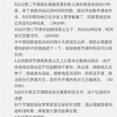
9点12第二节课我从视频里看到鱼儿来到课桌前按掉计时
器，拿了表格开始记录时间和页数，随后开始数学暑假作
业。9点50看到他已在沙发上看李毓佩了。回家看他定的
记录是9点46结束。（34分钟）
10点07第三节课开始朗读景山五下，到10点40结束，时间
有记页数没写。（33分钟）
中午我回家就高兴的问我今天表现怎么样，我把从视频里
看到的样子给他描述了一下，鼓励他每节课时间还可以再
长些。
1点56第四节课视算景山五上口算本分数除法部分，由于
坐他身边我会忍不住提醒他不要动，快点读，抱怨他又走
神了，我就坐在远处，观察他是否流利，听听还不错，除
法部分已掌握方法，前些天不懂的地方已正确述出。（60
分钟）
3点07分第五节课朗读语文教案和语文书，这个记录的不
清楚
到下节课朗读金苹果更是记录的不清楚，我从视频里看到
他时读时看，捧着第六册当故事在看。