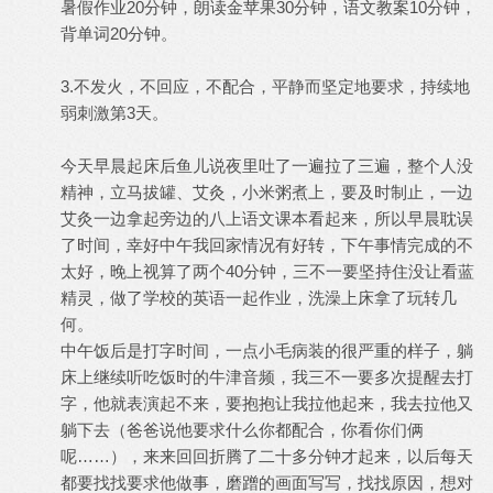
暑假作业20分钟，朗读金苹果30分钟，语文教案10分钟，
背单词20分钟。
3.不发火，不回应，不配合，平静而坚定地要求，持续地
弱刺激第3天。
今天早晨起床后鱼儿说夜里吐了一遍拉了三遍，整个人没
精神，立马拔罐、艾灸，小米粥煮上，要及时制止，一边
艾灸一边拿起旁边的八上语文课本看起来，所以早晨耽误
了时间，幸好中午我回家情况有好转，下午事情完成的不
太好，晚上视算了两个40分钟，三不一要坚持住没让看蓝
精灵，做了学校的英语一起作业，洗澡上床拿了玩转几
何。
中午饭后是打字时间，一点小毛病装的很严重的样子，躺
床上继续听吃饭时的牛津音频，我三不一要多次提醒去打
字，他就表演起不来，要抱抱让我拉他起来，我去拉他又
躺下去（爸爸说他要求什么你都配合，你看你们俩
呢……），来来回回折腾了二十多分钟才起来，以后每天
都要找找要求他做事，磨蹭的画面写写，找找原因，想对