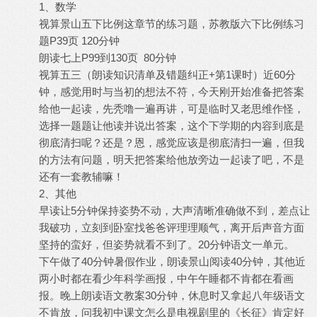
1、数学
视算景山五下比例这章节的练习题，苏教版六下比例练习
题P39页 120分钟
朗读七上P99到130页 80分钟
视算五三（朗读知识清单及错题纠正+第1课时）近60分
钟，感觉用时与当初的想法不符，今天刚开始准备把答案
给他一起读，先秃噜一遍再讲，可是临时又老思维作怪，
选择一题题让他读并说出答案，这个下学期的内容到底是
彻底清扫呢？还是？恩，感觉应该是彻底清扫一遍，但我
的方法有问题，明天把答案给他放旁边一起读了吧，不是
还有一套教辅嘛！
2、其他
早读让5分钟保持姿势不动，大声清晰准确做不到，差点让
我破功，立刻到卧室找爸爸评理理顺气，离开后声音方面
坚持的蛮好，但姿势就看不到了。20分钟语文一单元。
下午做了40分钟暑假作业，朗读景山阅读40分钟，其他近
两小时都在看少年科学画报，中午午睡都不肯都在看画
报。晚上朗读语文教案30分钟，休息时又拿起八年级语文
不肯放，问我初中课文怎么是电视剧里的《长征》肯定好