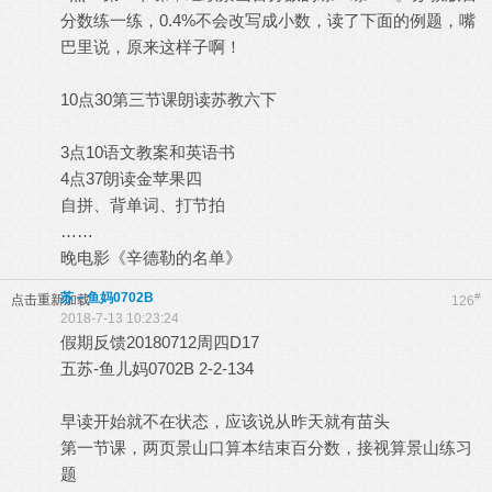
分数练一练，0.4%不会改写成小数，读了下面的例题，嘴
巴里说，原来这样子啊！
10点30第三节课朗读苏教六下
3点10语文教案和英语书
4点37朗读金苹果四
自拼、背单词、打节拍
……
晚电影《辛德勒的名单》
苏－鱼妈0702B
#
点击重新加载
126
2018-7-13 10:23:24
假期反馈20180712周四D17
五苏-鱼儿妈0702B 2-2-134
早读开始就不在状态，应该说从昨天就有苗头
第一节课，两页景山口算本结束百分数，接视算景山练习
题