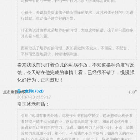
对孩子有耐心一些，任何一个行为习惯的养成都需要时间。
小孩子，关键就是提出孩子能听得懂的要求，及时对孩子好的行为进
行鼓励。帮助孩子建立好的习惯。
叶圣陶说过教育就是培养好的习惯，大致这样的话。孩子的问题很多
其实是习惯问题。
而帮助孩子培养好的习惯，家长要做到:不发火，不回应，不配合，
平静而坚定地要求，持续地弱刺激。
看来我以前只盯着鱼儿的毛病不放，不知道换种角度写反
馈，今天站在他完成的事情上看，已经很不错了，慢慢强
化好行为，正向鼓励！
苏－鱼妈0702B
#
点击重新加载
130
2018-7-13 23:59:17
引玉冰老师话：
引用: “这周有事去外地，网校作业没有隔空督促，也正想借此机会看
看娃能不能主动完成作业，然后结果就是“不能”。和辰讨论这件事，
辰说她自己没有自控能力。我说，如果努力了还做不到，不论，如果
没努力就说做不到，那不行。今后我也不会再提醒，如果当天的作业
晚上8点半还没完成，也不能再做了，但第二天，取消你的自由安排