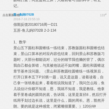
记。
苏－鱼妈0702B
#
点击重新加载
133
2018-7-16 23:55:10
假期反馈20180716周一D21
五苏-鱼儿妈0702B 2-2-134
1、数学
景山五下圆柱和圆锥练一练结束，苏教版圆柱和圆锥也结
束，景山口算本的对应内容也结束，回到景山和苏教版习
题时，大部分都能说对，过分的细节我也懒的管了，偶尔
我自己都会算错，与其被他说还不如闭嘴，圆柱和圆锥这
章节基本没问题。（景山和苏教圆柱圆锥练一练视算后，
打开口算本五下P10第一题，说又是这题，读着读着，自
己拿一张纸卷起来，看着纸说我知道了，我问怎么啦，鱼
儿说估计你都不知道，恩，我就不知道，我是教练。他拿
着手里卷成的圆筒的底，告诉我，这里是直径8，然后打开
纸用手划过边长说，这里是什么，圆的周长。恩，豁然开
朗。要的就是这种感觉，闭紧嘴很重要。）120分钟