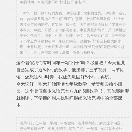
年的时间，申爸摸索不出“快速拉升”的技术。
一时间，找不到可行的方案。申爸就理：大申的优势。申爸呢，在以
前，曾经很从容地布了一颗“闲子”在那里：小学四年级暑假，让大申
去读高年级的课本。其实呢，那一次，大申是把英语读到了专业英语
本科的二年级。可惜，初中的没有读。申爸觉着太简单，用《新概念
英语》代替了。历史、生物、地理、语文、数学这几门课，完全涵盖
了小学五六年级和初中一年级的内容。这颗“闲子”将会起巨大的作
用。申爸认定，大申只要读一遍，其学科的“钢筋骨架”就已经建立起
来了。下面，逐层加墙壁，装修，就要容易得多。
这个暑假我们有时间布一颗“闲子”吗？尽量吧！今天鱼儿
自己完成了近5小时的数学，他按排了三节视算，两节朗
读。还想往6小时奔，我让先巩固好5小时，再试。
今天说好，明天开始朗读七年级数学，录音频卖给小朋
友。这个暑假至少秃噜完七八九的6册数学书，其他能到哪
就到哪，下学期的周末找时间继续秃噜完初中的全部课
本。
引用: 到了五年级下学期，申爸觉得：在小学阶段，解决这个问题，
已经没有机会了。申爸把眼睛，盯到了初中一年级。他们有个好处，