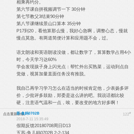
相乘再约分。
第六节课自拼视频调节一下 30分钟
第七节教父3结束90分钟
第八节课继续景山口算本 35分钟
P17到20，看他算那么慢，我好心急啊，调整心态，慢就
慢点莫急。有两道简便计算和应用题不会，过。
语文朗读和英语朗读没做，都让数学了，算算数学占用4小
时，今天学习达60%
学会发现孩子身上闪光点：帮忙外出买熟菜，运动到点自
觉做，视算加量直面任务没有推脱。
我自己再学习学习怎么在适当的时候肯定他，少表扬多评
价，少批评多鼓励，郑委是这么讲的吧。我说话都比较
硬，注意语气温和一点，唉，要改变的地方好多啊！
苏-鱼妈0702B
#
点击重新加载
122
2018-7-11 15:35:49
假期反馈20180708周日D13
五苏-鱼儿妈0702B 2-2-134