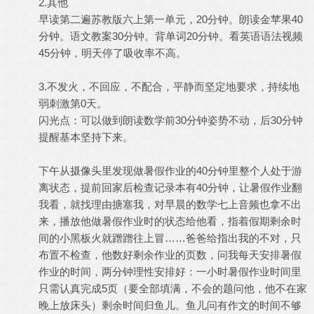
2.其他
早读第二遍苏教版六上第一单元，20分钟。朗读金苹果40
分钟。语文教案30分钟。背单词20分钟。看英语语法视频
45分钟，明天停了吸收率不高。
3.不发火，不回应，不配合，平静而坚定地要求，持续地
弱刺激第0天。
闪光点：可以做到朗读数学前30分钟姿势不动，后30分钟
提醒基本坚持下来。
下午从摄像头里发现做暑假作业的40分钟里整个人处于游
离状态，提前回家后检查记录本有40分钟，让暑假作业翻
我看，就找理由搪塞我，对早晨的数学七上音频也拿不出
来，播放他做暑假作业时的状态给他看，指着假期剩余时
间的小黑板火就蹭蹭往上冒……爸爸给指出我的不对，只
布置不检查，他数好剩余作业的页数，问我每天安排暑假
作业的时间，两分钟理性安排好：一小时暑假作业时间里
只需认真完成5页（要全部填满，不会的题问他，他不在家
晚上放床头）剩余时间归鱼儿。鱼儿问有作文的时间不够