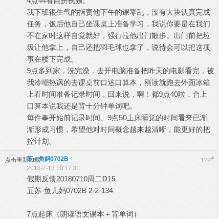
4点44看自拼视频。
我下班很生气的指责他下午的课零乱，没有大块认真完成
任务，饭后他自己坐课桌上准备学习，我说你要是在我们
不在家时这样自觉就好，强行拉他出门散步。出门前把垃
圾让他拿上，自己还把羽毛球也拿了，说待会可以把这项
事在楼下完成。
9点多到家，洗完澡，去开电脑准备把昨天的电影看完，被
我冷嘲热讽的去课桌前口述口算本，刚读就跑去外面冰箱
上看时间准备记录时间，回来说，啊！都9点40啦，合上
口算本说我还是背十分钟单词吧。
每件事开始前记录时间、9点50上床睡觉的时间看来已渐
渐形成习惯，希望他对时间概念越来越清晰，能更好的把
控计划。
苏－鱼妈0702B
#
点击重新加载
124
2018-7-13 10:17:31
假期反馈20180710周二D15
五苏-鱼儿妈0702B 2-2-134
7点起床（朗读语文课本＋背单词）