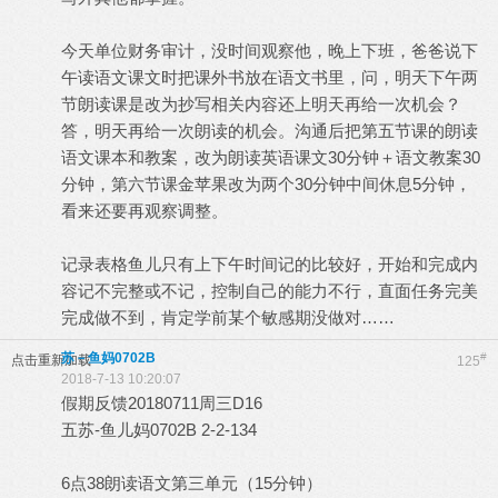
今天单位财务审计，没时间观察他，晚上下班，爸爸说下
午读语文课文时把课外书放在语文书里，问，明天下午两
节朗读课是改为抄写相关内容还上明天再给一次机会？
答，明天再给一次朗读的机会。沟通后把第五节课的朗读
语文课本和教案，改为朗读英语课文30分钟＋语文教案30
分钟，第六节课金苹果改为两个30分钟中间休息5分钟，
看来还要再观察调整。
记录表格鱼儿只有上下午时间记的比较好，开始和完成内
容记不完整或不记，控制自己的能力不行，直面任务完美
完成做不到，肯定学前某个敏感期没做对……
苏－鱼妈0702B
#
点击重新加载
125
2018-7-13 10:20:07
假期反馈20180711周三D16
五苏-鱼儿妈0702B 2-2-134
6点38朗读语文第三单元（15分钟）