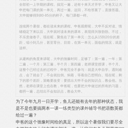
全部初一上学期的课程。搞完一遍，还有十来天才开学，申爸又让大
申把每门课的第一单元，再过一遍。这回，不给答案了，直接答题。
大申能够得到80-85分的样子。每门课都一样。
连续两个暑假，都在读未来的课程。申爸观察呢，大申不反对读。情
绪稳定下来以后，大申就对读未来的课本，表现得兴致勃勃。不过，
不乐意做卷子。现在呢，聚焦在了第一单元：怎么从15到20分的差
距，缩小到几分，甚至零分。目前，在第一单元，面临的情况，就是
这样。
从建构的角度来讲呢，大申的弛豫时间，足够了：第一遍，一年；第
二遍，一个月；第三遍，半个月；第四遍，老师课堂授课，半个月。
这整个已经过去的过程中，申爸完全不参与：就是大申自学。遇到难
点，会了就会了，不会就拉倒。焖着，等着自己想明白。现在呢，剩
下的那个差距，策略要改变：要抓出大申不会的知识点，教会他。当
然，老师在课堂上也在教，申爸呢，也要把大申做过的所有的习题，
都捋一遍，总结出不会知识点，教会大申。
为了今年九月一日开学，鱼儿还能有去年的那种状态，我
是不是也要搞两本
一课一练类型的课外辅导书
把语数英都
给过一遍？
申爸的这个弛豫时间给的真足，所以这个暑假我们要尽全