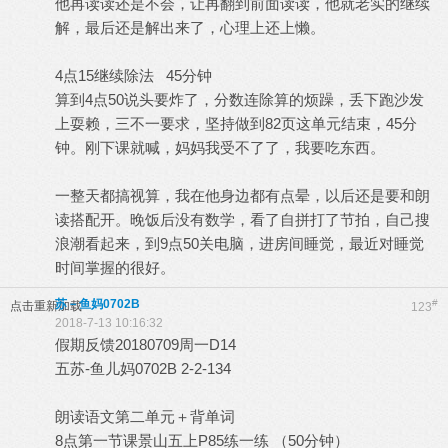
他再读读还是不会，让再翻到前面读读，他就老实的继续
解，最后还是解出来了，心理上还上懒。
4点15继续除法 45分钟
算到4点50说头要炸了，分数连除算的烦躁，丢下跑沙发
上耍赖，三不一要求，坚持做到82页这单元结束，45分
钟。刚下课就喊，妈妈我受不了了，我要吃东西。
一整天都搞视算，我在他身边都有点晕，以后还是要和朗
读搭配开。晚饭后没有数学，看了自拼打了节拍，自己搜
浪潮看起来，到9点50关电脑，进房间睡觉，最近对睡觉
时间掌握的很好。
苏－鱼妈0702B
#
点击重新加载
123
2018-7-13 10:16:32
假期反馈20180709周一D14
五苏-鱼儿妈0702B 2-2-134
朗读语文第二单元＋背单词
8点第一节课景山五上P85练一练 （50分钟）