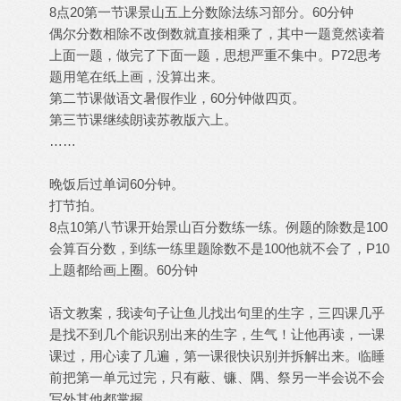
8点20第一节课景山五上分数除法练习部分。60分钟
偶尔分数相除不改倒数就直接相乘了，其中一题竟然读着
上面一题，做完了下面一题，思想严重不集中。P72思考
题用笔在纸上画，没算出来。
第二节课做语文暑假作业，60分钟做四页。
第三节课继续朗读苏教版六上。
……
晚饭后过单词60分钟。
打节拍。
8点10第八节课开始景山百分数练一练。例题的除数是100
会算百分数，到练一练里题除数不是100他就不会了，P10
上题都给画上圈。60分钟
语文教案，我读句子让鱼儿找出句里的生字，三四课几乎
是找不到几个能识别出来的生字，生气！让他再读，一课
课过，用心读了几遍，第一课很快识别并拆解出来。临睡
前把第一单元过完，只有蔽、镰、隅、祭另一半会说不会
写外其他都掌握。