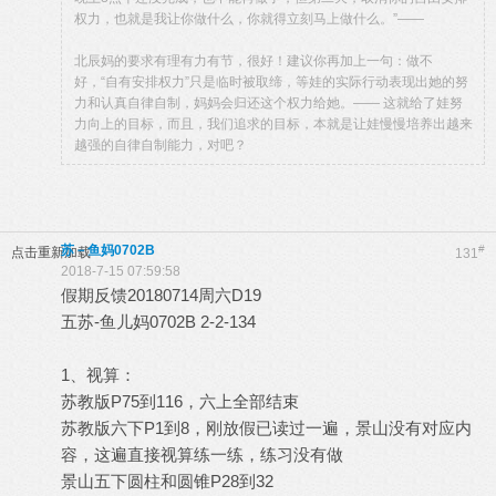
权力，也就是我让你做什么，你就得立刻马上做什么。”­——
北辰妈的要求有理有力有节，很好！建议你再加上一句：做不
好，“自有安排权力”只是临时被取缔，等娃的实际行动表现出她的努
力和认真自律自制，妈妈会归还这个权力给她。—— 这就给了娃努
力向上的目标，而且，我们追求的目标，本就是让娃慢慢培养出越来
越强的自律自制能力，对吧？
苏－鱼妈0702B
#
点击重新加载
131
2018-7-15 07:59:58
假期反馈20180714周六D19
五苏-鱼儿妈0702B 2-2-134
1、视算：
苏教版P75到116，六上全部结束
苏教版六下P1到8，刚放假已读过一遍，景山没有对应内
容，这遍直接视算练一练，练习没有做
景山五下圆柱和圆锥P28到32