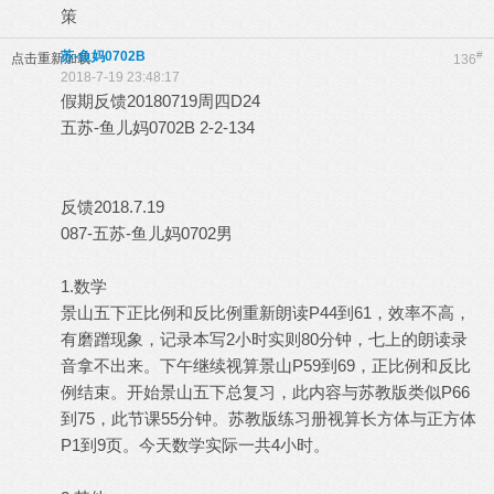
策
苏-鱼妈0702B
#
点击重新加载
136
2018-7-19 23:48:17
假期反馈20180719周四D24
五苏-鱼儿妈0702B 2-2-134
反馈2018.7.19
087-五苏-鱼儿妈0702男
1.数学
景山五下正比例和反比例重新朗读P44到61，效率不高，
有磨蹭现象，记录本写2小时实则80分钟，七上的朗读录
音拿不出来。下午继续视算景山P59到69，正比例和反比
例结束。开始景山五下总复习，此内容与苏教版类似P66
到75，此节课55分钟。苏教版练习册视算长方体与正方体
P1到9页。今天数学实际一共4小时。