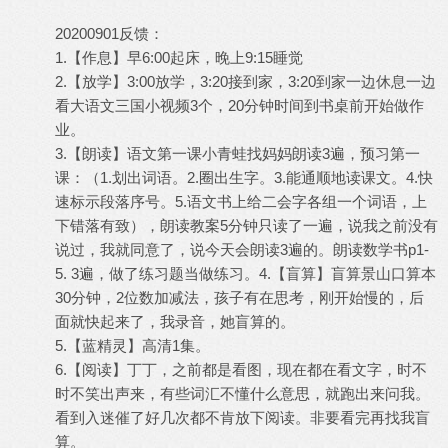
20200901反馈：
1.【作息】早6:00起床，晚上9:15睡觉
2.【放学】3:00放学，3:20接到家，3:20到家一边休息一边
看大语文三国小视频3个，20分钟时间到书桌前开始做作
业。
3.【朗读】语文第一课小青蛙找妈妈朗读3遍，预习第一
课：（1.划出词语。2.圈出生字。3.能通顺地读课文。4.快
速标示段落序号。5.语文书上给二会字各组一个词语，上
下错落有致），朗读教案5分钟只读了一遍，说我之前没有
说过，我就同意了，说今天会朗读3遍的。朗读数学书p1-
5. 3遍，做了练习题当做练习。4.【盲算】盲算景山口算本
30分钟，2位数加减法，孩子有在思考，刚开始慢的，后
面就快起来了，我录音，她盲算的。
5.【蓝精灵】高清1集。
6.【阅读】丁丁，之前都是看图，现在都在看文字，时不
时不笑出声来，有些词汇不懂什么意思，就跑出来问我。
看到入迷催了好几次都不肯放下阅读。非要看完再找我盲
算。