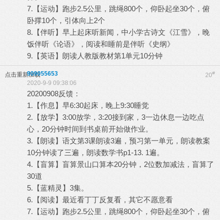
7.【运动】跑步2.5公里，跳绳800个，仰卧起坐30个，俯
卧撑10个，引体向上2个
8.【伴听】早上起床听新闻，中小学古诗文《江雪》，晚
饭伴听《论语》，阅读和睡前是伴听《史纲》
9.【英语】朗读人教版教材第1单元10分钟
909055653
#
点击重新加载
20
2020-9-9 09:38:06
20200908反馈：
1.【作息】早6:30起床，晚上9:30睡觉
2.【放学】3:00放学，3:20接到家，3一边休息一边吃点
心，20分钟时间到书桌前开始做作业。
3.【朗读】语文第3课朗读3遍，预习第一单元，朗读教案
10分钟读了三遍，朗读数学书p1-13. 1遍。
4.【盲算】盲算景山口算本20分钟，2位数加减法，盲算了
30道
5.【蓝精灵】3集。
6.【阅读】最近看丁丁反复看，其它不愿意看
7.【运动】跑步2.5公里，跳绳800个，仰卧起坐30个，俯