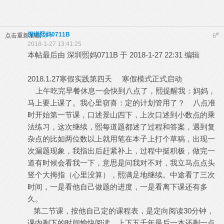
深圳熙妈0711B
#
点击重新加载
6
2018-1-27 13:41:25
本帖最后由 深圳熙妈0711B 于 2018-1-27 22:31 编辑
2018.1.27寒假实践第四天 寒假模式正式启动
上午吃完早餐休息一会快到八点了，熙提醒我：妈妈，
马上要上课了。我心里窃喜：定的计划管用了？ 八点准
时开始第一节课，口述景山四下，上次口述到小数点的乘
法练习，这次继续，熙每道题都述了过程和答案，遇到复
杂点的比如两位数以上就用笔在本子上打个草稿，出现一
次漏题现象，我指出后赶紧补上，过程中挺积极，做完一
道有时候会看我一下，意思是问我对不对，我立马点点头
竖个大拇指（心里没算），熙满足地继续。中途看了三次
时间，一是看他自己做题的进度，一是看离下课还有多
久。
第二节课，按他自己定的课程表，是定向阅读30分钟，
课内剩下的时间愉快阅读。上下五千年最后一本还剩一点