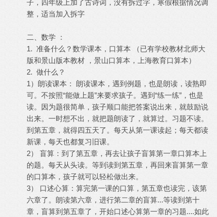
子，四年级上加了古诗词，没有拆过字，寒假根据情况调
整，适当加入拆字
二、数学 ：
1. 准备什么？数学课本，口算本 （已有学校教材北师大
版和景山版本教材 ，景山口算本，上海教育口算本）
2. 做什么？
1）朗读课本： 朗读课本，遇到例题，也是朗读，读熟即
可。不按照“能做上题”来要求孩子。遇到“练一练”，也是
读。因为题很简单，孩子顺口能把答案说出来，就鼓励说
出来。一时想不出，就把题朗读了，就算过。习题不读。
到第五章，就得四五天了。每天从第一课读起；每天都读
新课，每天也都复习旧课。
2） 盲算：到了第五章，再去让孩子盲算第一章口算本上
的题。每天从头读。等到读到第五章，再回来盲算第一章
的口算本，孩子就可以轻松做出来。
3） 口述心算：算完第一课的口算，第五章也读完，该第
六章了。朗读第六章，进行第二章的盲算...等读到第十
章，盲算到第五章了，开始口述心算第一章的习题....如此