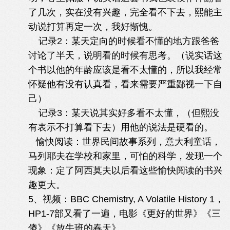
了几次，实在没有兴趣，完全看不下去，熙能主
动说打算再定一次，我好惭愧。
记录2：某天定向的时候看不懂的地方跟爸爸
讨论了半天，说明看的时候有思考。（说实话这
个书以他的年龄应该是看不太懂的，所以我经常
怀疑他有没有认真看，看来需要严重鄙视一下自
己）
记录3：某天说其实好多看不太懂，（但熙没
有表示不打算看下去）用他的说法是硬看的。
愉快阅读：世界民间故事系列，意大利童话，
马列耶夫在学校和家里，可怕的科学，发现一个
现象：定了阿西莫夫以后看这些愉快阅读的书兴
趣更大。
5、视频：BBC Chemistry, A Volatile History 1，
HP1-7部又看了一遍，电影《更好的世界》《三
傻》《放牛班的春天》