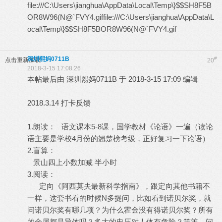
file:///C:\Users\jianghua\AppData\Local\Temp\}$$SH8F5B
OR8W96(N@`FVY4.giffile:///C:\Users\jianghua\AppData\L
ocal\Temp\}$$SH8F5BOR8W96(N@`FVY4.gif
深圳熙妈0711B
#
点击重新加载
20
2018-3-15 17:08:26
本帖最后由 深圳熙妈0711B 于 2018-3-15 17:09 编辑
2018.3.14 打卡反馈
1.朗读： 语文课本5-8课，国学教材《论语》一遍（读论
语主要是学校4月份的翘楚榜考级，正好复习一下论语）
2.盲算：
景山四上小数加减 半小时
3.阅读：
定向《阿西莫夫最新科学指南》，跟定向其他书籍不
一样，这套书看的时候N多提问，比如看到诺贝尔奖，就
问诺贝尔奖有哪几项？为什么霍金没有得诺贝尔奖？所有
的金属都是导体吗？多大的电压对人体有危险？等等，问