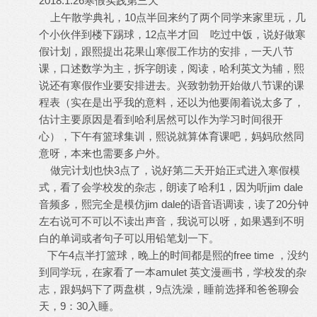
2018.1.26寒假实践第三天
上午散学典礼，10点半回来约了两个同学来家里玩，几
个小伙伴到楼下踢球，12点半才回 吃过中饭，说好做寒
假计划，跟熙提出花果山寒假工作坊的安排，一天八节
课，口述数学为主，拆字朗读，阅读，哈利英文为辅，熙
说还有寒假作业要安排进去。兴致勃勃开始做八节课的课
程表（实在是出乎我的意料，还以为他要闹着说太多了，
估计主要原因是看到哈利居然可以作为学习时间很开
心），下午有篮球集训，熙说就算体育课吧，妈妈欣然同
意呀，本来也需要多户外。
做完计划也快3点了，说好第二天开始正式进入寒假模
式，看了会学校发的杂志，朗读了哈利1，因为听jim dale
音频多，熙完全是模仿jim dale的语音语调读，读了20分钟
左右说可不可以不读出声音，我说可以呀，如果遇到不明
白的单词或者句子可以用铅笔划一下。
下午4点半打篮球，晚上的时间都是熙的free time ，没约
到同学玩，在家看了一本amulet 英文漫画书，学校发的杂
志，跟妈妈下了两盘棋，9点洗澡，睡前选择和爸爸聊会
天，9：30入睡。