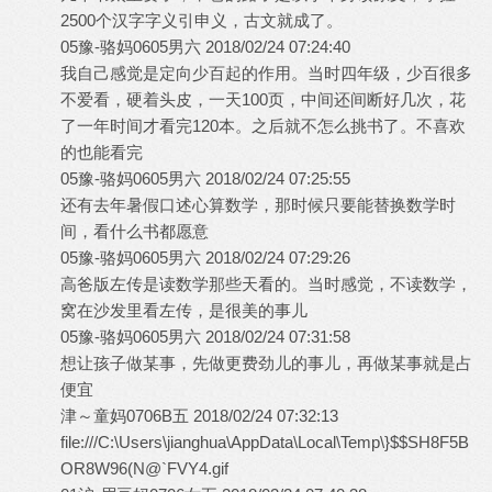
2500个汉字字义引申义，古文就成了。
05豫-骆妈0605男六 2018/02/24 07:24:40
我自己感觉是定向少百起的作用。当时四年级，少百很多
不爱看，硬着头皮，一天100页，中间还间断好几次，花
了一年时间才看完120本。之后就不怎么挑书了。不喜欢
的也能看完
05豫-骆妈0605男六 2018/02/24 07:25:55
还有去年暑假口述心算数学，那时候只要能替换数学时
间，看什么书都愿意
05豫-骆妈0605男六 2018/02/24 07:29:26
高爸版左传是读数学那些天看的。当时感觉，不读数学，
窝在沙发里看左传，是很美的事儿
05豫-骆妈0605男六 2018/02/24 07:31:58
想让孩子做某事，先做更费劲儿的事儿，再做某事就是占
便宜
津～童妈0706B五 2018/02/24 07:32:13
file:///C:\Users\jianghua\AppData\Local\Temp\}$$SH8F5B
OR8W96(N@`FVY4.gif