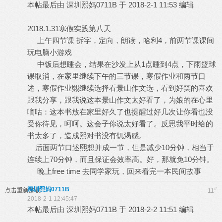
本帖最后由 深圳熙妈0711B 于 2018-2-1 11:53 编辑
2018.1.31寒假实践第八天
上午四节课 拆字，定向，朗读，哈利4，前两节课课间
玩电脑小游戏
中饭后想睡会，结果在沙发上从1点睡到4点，下雨篮球
课取消，在家里继续下午的三节课，寒假作业和两节口
述，寒假作业熙继续选择看景山作文选，看到好笑的喜欢
跟我分享，跟我说这本景山作文太好看了，为娘的在心里
嘀咕：这本书放在家里好久了也提醒过好几次让你看也没
受你待见，呵呵。这会子你说太好看了。反思我平时给的
书太多了，造成熙对书没有饥渴感。
后面两节口述熙想并成一节，但是减少10分钟，相当于
连续上70分钟，而且保证会效率高。好，那就免10分钟。
晚上free time 去同学家玩，回来看完一本民间故事
深圳熙妈0711B
#
点击重新加载
11
2018-2-1 12:45:47
本帖最后由 深圳熙妈0711B 于 2018-2-2 11:51 编辑