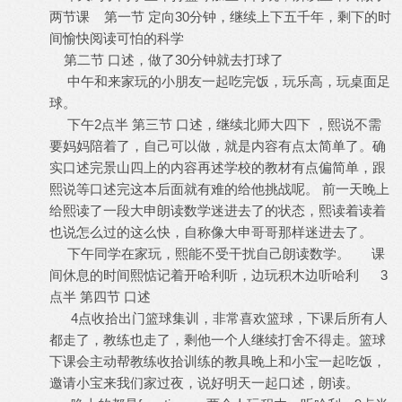
两节课 第一节 定向30分钟，继续上下五千年，剩下的时
间愉快阅读可怕的科学
第二节 口述，做了30分钟就去打球了
中午和来家玩的小朋友一起吃完饭，玩乐高，玩桌面足
球。
下午2点半 第三节 口述，继续北师大四下 ，熙说不需
要妈妈陪着了，自己可以做，就是内容有点太简单了。确
实口述完景山四上的内容再述学校的教材有点偏简单，跟
熙说等口述完这本后面就有难的给他挑战呢。 前一天晚上
给熙读了一段大申朗读数学迷进去了的状态，熙读着读着
也说怎么过的这么快，自称像大申哥哥那样迷进去了。
下午同学在家玩，熙能不受干扰自己朗读数学。 课
间休息的时间熙惦记着开哈利听，边玩积木边听哈利 3
点半 第四节 口述
4点收拾出门篮球集训，非常喜欢篮球，下课后所有人
都走了，教练也走了，剩他一个人继续打舍不得走。篮球
下课会主动帮教练收拾训练的教具晚上和小宝一起吃饭，
邀请小宝来我们家过夜，说好明天一起口述，朗读。