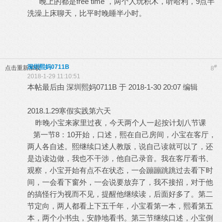
晚上的都是free time ，两个人玩积木，听哈利，9点半
洗澡上床聊天，比平时晚睡半小时。
深圳熙妈0711B
#
点击重新加载
8
2018-1-29 11:10:51
本帖最后由 深圳熙妈0711B 于 2018-1-30 20:07 编辑
2018.1.29寒假实践第六天
昨晚小宝来家里过夜，今天两个人一起按计划八节课
第一节8：10开始，口述，熙在自己房间，小宝在客厅，
两人各自述。熙继续口述人教版，说自己读就可以了，还
是边读边做，我也不干涉，他自己录音。我在客厅看书、
观察，小宝开始有点不在状态，一会蹦蹦跳跳过去看下时
间，一会看下窗外，一会说要放弃了，我不接招，对于他
的搞怪行为视而不见，提醒他继续读，后面好多了。第二
节定向，两人都看上下五千年，小宝看第一本，熙看第五
本，两个小书虫，安静地看书。第三节继续口述，小宝倒