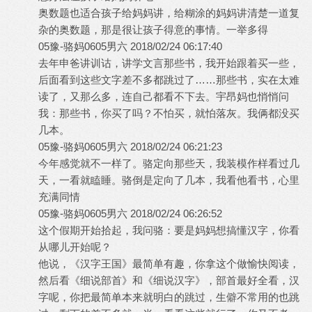
奥数题也适合孩子给妈妈讲，给糊涂的妈妈讲清楚一道复
杂的奥数题，那是很让孩子得意的事情。一举多得
05豫-骆妈0605男六 2018/02/24 06:17:40
去年申爸讲训诂，讲学文言那些书，我开始跟着买一些，
后面看到这些文字差不多都跳过了……那些书，实在太难
读了，又那么多，连自己都看不下去。宇昂妈也悄悄问
我：那些书，你买了吗？不怕买，就怕落灰。我俩都没买
几本。
05豫-骆妈0605男六 2018/02/24 06:21:23
今年感觉就不一样了。骆定向那些天，我装模作样看过几
天，一看就瞌睡。骆倒是定向了几本，我看他看书，心里
充满同情
05豫-骆妈0605男六 2018/02/24 06:26:52
这个假期开始拾起，我问骆：要是妈妈想搞懂汉字，你看
从哪儿开始呢？
他说，《汉字王国》最简单有趣，你拿这个做愉快阅读，
然后看《细说部首》和《细说汉字》，部首最好全看，汉
字呢，你把最简单本来就明白的跳过，生僻不常用的也跳