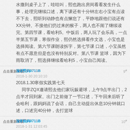
水撒到桌子上了，哇哇叫，熙也跑出房间看看发生什么
事，处理完继续口述，离下课还有十分钟左右小宝有点读
不下去，熙听到动静也有点懈怠了，平静地跟他们说还有
XX分钟。不接他们扔过来的猴子，两人也不闹了继续读
完。第四节课，看哈利5。中饭后，两人玩了会乐高，一点
半第五节课，寒假作业，熙仍然选择看作文选，小宝也是
选择阅读。第六节课朗读拆字，第七节课 口述，小宝虽然
有点不愿意但是也没有特别反对。第八节课 篮球，因为下
雨取消了，熙选择继续看哈利5，小宝自己阅读。
深圳熙妈0711B
#
点击重新加载
9
2018-1-30 20:10:10
2018.1.30寒假实践第七天
同学ZQX邀请熙去他们家玩躲避球，上午9点半出门，2
点半才回到家。出门之前做了一节口述，下午回来后听了
会哈利，跟妈妈说了会话，自己主动提出休息10分钟就口
述，口述完40分钟，去打篮球
深圳熙妈0711B
#
点击重新加载
10
2018-1-31 12:03:45