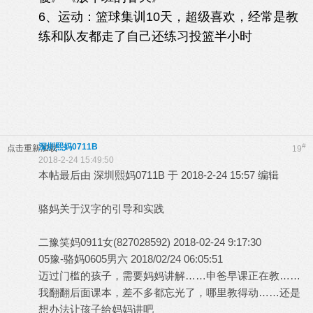
6、运动：篮球集训10天，超级喜欢，经常是教
练和队友都走了自己还练习投篮半小时
深圳熙妈0711B
#
点击重新加载
19
2018-2-24 15:49:50
本帖最后由 深圳熙妈0711B 于 2018-2-24 15:57 编辑
骆妈关于汉字的引导和实践
二豫笑妈0911女(827028592) 2018-02-24 9:17:30
05豫-骆妈0605男六 2018/02/24 06:05:51
迈过门槛的孩子，需要妈妈讲解……申爸早课正在教……
我翻翻后面课本，差不多都忘光了，哪里教得动……还是
想办法让孩子给妈妈讲吧