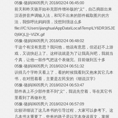
05豫-骆妈0605男六 2018/02/24 06:45:00
前天和昨天骆开始补充部件增补版的“义”，自己捣鼓出来
汉语拼音声调输入法，和写不出来的部件截取图片的方
法，我惊呼比妈妈强，没想到强这么多
file:///C:\Users\jianghua\AppData\Local\Temp\LY6DR3ISJE
0)6K)L)]~VIZK.gif
05豫-骆妈0605男六 2018/02/24 06:48:02
干这个有没有意思？我问他，他说有意思，但还赶不上游
戏，又说快赶上了。这样说就是为了让我高兴吧，我就当
个真，让他一鼓作气把这个表做完。目前做到五十多
05豫-骆妈0605男六 2018/02/24 06:51:32
识得几个字昨天看上了，看的时候我看到又抱来其它几本
书，在对照着看，主要是左民安的《细说汉字》
05豫-骆妈0605男六 2018/02/24 06:53:47
部件表上不少部件查不到“义”，我说先空着，等在其它书
里看到了再做补充
05豫-骆妈0605男六 2018/02/24 06:57:09
比较详细说了这几本书的引导过程，大家可以参考下。这
几本书太重要了，申爸的路子是以字本身读原文，掌握