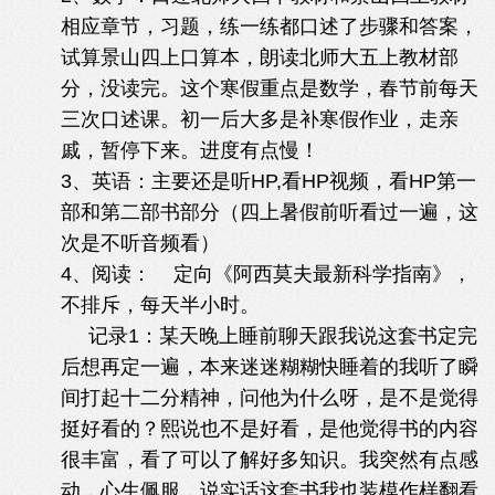
相应章节，习题，练一练都口述了步骤和答案，
试算景山四上口算本，朗读北师大五上教材部
分，没读完。这个寒假重点是数学，春节前每天
三次口述课。初一后大多是补寒假作业，走亲
戚，暂停下来。进度有点慢！
3、英语：主要还是听HP,看HP视频，看HP第一
部和第二部书部分（四上暑假前听看过一遍，这
次是不听音频看）
4、阅读： 定向《阿西莫夫最新科学指南》，
不排斥，每天半小时。
记录1：某天晚上睡前聊天跟我说这套书定完
后想再定一遍，本来迷迷糊糊快睡着的我听了瞬
间打起十二分精神，问他为什么呀，是不是觉得
挺好看的？熙说也不是好看，是他觉得书的内容
很丰富，看了可以了解好多知识。我突然有点感
动，心生佩服，说实话这套书我也装模作样翻看