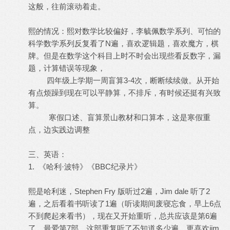
这般，往前滚动着走。
熙的情况：熙对数学比较偏好，李毓佩数学系列、可怕的
科学数学系列反复看了N遍，喜欢逻辑题，喜欢魔方，棋
牌。但是在数学这个科目上时不时会出现些看反数字，漏
题，计算错误等现象，
四年级上学期一周盲算3-4次，断断续续做。从开始
有点烦躁到现在可以平静算，不排斥，有时候还挺有兴致
算。
寒假口述、盲算景山教材和口算本，这是寒假重
点，边实践边调整
三、英语：
1. 《哈利·波特》《BBC纪录片》
熙是哈利迷，Stephen Fry 版听过2遍，Jim dale 听了2
遍，之后看着书听读了1遍（听读期间废寝忘食，早上6点
不到爬起来看书），现在又开始重听，总共应该是第6遍
了，最爱第7部，这部重复听了不知道多少遍，更喜欢jim