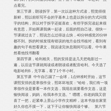
点看完。
第三节课，朗读拆字，第一次以这种方式读，熙觉得很
新鲜，熙以前听写不会的字基本上也是以拆分的方式问我
字的结构，所以对于拆字还挺喜欢，有些字拆完读起来很
有意思，开始两课我俩一起读，后面的熙自己读。很快一
节课就过去了，熙说怎么过得这么快，40分钟感觉20分钟
都不到。拆的时候发现有错误的地方会找书核对，看到有
趣的句子有想看课文，我说读完休息期间可以看。中午果
然看他找书翻看
第四节课，哈利相关，熙的安排是这几天把电影过一
遍，以后这节课就阅读或者朗读或者配音哈利。今天选了
电影哈利6，无字幕，看了1个半小时。
第五节课 中午自己踢了一会球，1点钟准时开始，这节
课熙安排的是寒假作业，熙坏坏地笑：“哈哈，我们有一项
寒假作业是要看一本作文选，我现在就要看作文选，这是
愉快阅读，妈妈，给我本作文选。” 嘿嘿，你老妈我又窃
喜了一把，赶紧奉上景山小学作文精粹，这本书放在家里
好久你也不摸一下，这下子让你愉快阅读个够。 第六节