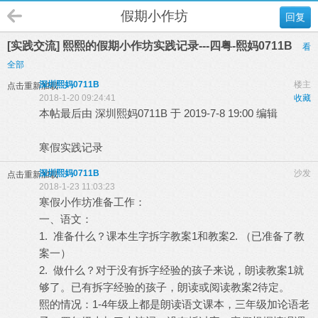
假期小作坊
回复
[实践交流] 熙熙的假期小作坊实践记录---四粤-熙妈0711B
看
全部
深圳熙妈0711B
楼主
点击重新加载
2018-1-20 09:24:41
收藏
本帖最后由 深圳熙妈0711B 于 2019-7-8 19:00 编辑
寒假实践记录
深圳熙妈0711B
沙发
点击重新加载
2018-1-23 11:03:23
寒假小作坊准备工作：
一、语文：
1. 准备什么？课本生字拆字教案1和教案2. （已准备了教
案一）
2. 做什么？对于没有拆字经验的孩子来说，朗读教案1就
够了。已有拆字经验的孩子，朗读或阅读教案2待定。
熙的情况：1-4年级上都是朗读语文课本，三年级加论语老