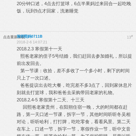
20分钟口述，4点去打篮球，6点半果妈过来回合一起吃晚
饭，玩到9点才回家，洗漱睡觉
深圳熙妈0711B
#
点击重新加载
13
2018-2-6 14:07:21
2018.2.3 寒假第十一天
熙爸老家的侄子5号结婚，我们赶回去参加婚礼，所以提
前出发回去。
第一节课：收拾，差不多收了一个多小时，剩下的时间
只上了一次口述。
爸爸提议出去吃大餐，吃完差不多3点了，回到家休息片
刻就去打篮球，我和爸爸去采购带回老家的礼物。
2018.2.4-5 寒假第十二天、十三天
回熙爸老家贵州，在阳朔住宿一晚，大的时间都在赶
路，第一天口述一节课，拆字一节，其他时间听听冬吴相
对论，听听哈利，打打牌，吃吃零食，看看风景。第二天
在车上，口述一节，拆字一节，寒假作业一节，听中文音