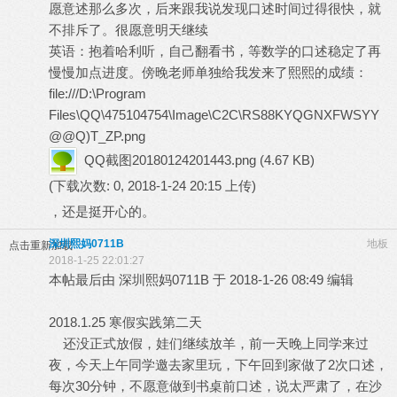
愿意述那么多次，后来跟我说发现口述时间过得很快，就
不排斥了。很愿意明天继续
英语：抱着哈利听，自己翻看书，等数学的口述稳定了再
慢慢加点进度。傍晚老师单独给我发来了熙熙的成绩：
file:///D:\Program
Files\QQ\475104754\Image\C2C\RS88KYQGNXFWSYY
@@Q)T_ZP.png
QQ截图20180124201443.png
(4.67 KB)
(下载次数: 0, 2018-1-24 20:15 上传)
，还是挺开心的。
深圳熙妈0711B
地板
点击重新加载
2018-1-25 22:01:27
本帖最后由 深圳熙妈0711B 于 2018-1-26 08:49 编辑
2018.1.25 寒假实践第二天
还没正式放假，娃们继续放羊，前一天晚上同学来过
夜，今天上午同学邀去家里玩，下午回到家做了2次口述，
每次30分钟，不愿意做到书桌前口述，说太严肃了，在沙