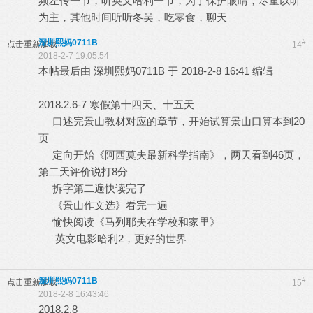
频左传一节，听英文哈利一节，为了保护眼睛，尽量以听
为主，其他时间听听冬吴，吃零食，聊天
深圳熙妈0711B
#
点击重新加载
14
2018-2-7 19:05:54
本帖最后由 深圳熙妈0711B 于 2018-2-8 16:41 编辑
2018.2.6-7 寒假第十四天、十五天
口述完景山教材对应的章节，开始试算景山口算本到20
页
定向开始《阿西莫夫最新科学指南》，两天看到46页，
第二天评价说打8分
拆字第二遍快读完了
《景山作文选》看完一遍
愉快阅读《马列耶夫在学校和家里》
英文电影哈利2，更好的世界
深圳熙妈0711B
#
点击重新加载
15
2018-2-8 16:43:46
2018.2.8