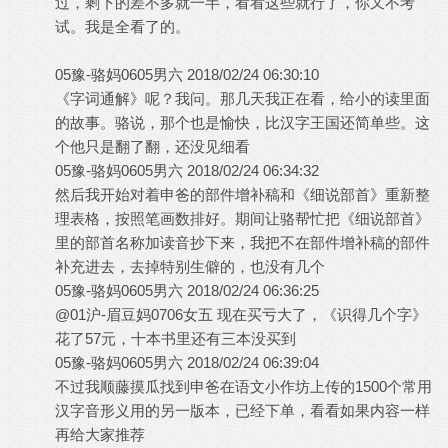
过，剩下的差不多就一半，看看这些就行了，你又不考
试。我是全看了的。
05豫-骆妈0605男六 2018/02/24 06:30:10
《字词通解》呢？我问。那几天我正在看，给小的读里面
的故事。骆说，那个也是愉快，比汉字王国还简单些。这
个他只是翻了翻，还没见细看
05豫-骆妈0605男六 2018/02/24 06:34:32
然后我开始对着申爸的部件增补稿和《细说部首》重新整
理表格，按照笔画数排好。期间让骆帮忙把《细说部首》
里的部首名称加读音抄下来，我把不在部件增补稿的部件
补充进去，去掉特别生僻的，也没有几个
05豫-骆妈0605男六 2018/02/24 06:36:25
@01沪-眉豆妈0706女五 现在买亏大了，《识得几个字》
花了57元，十本书里还有三本没买到
05豫-骆妈0605男六 2018/02/24 06:39:04
不过我顺藤摸瓜找到申爸在语文小作坊上传的1500个常用
汉字音形义用的另一版本，已经下单，看看如果内容一样
再给大家推荐