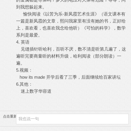
到我想躲起来。
愉快阅读《以苦为乐-新凤霞艺术生涯》（语文课本有
一篇是新凤霞的文章，熙问我家里有没有她的书，正好给
上，喜欢看，也喜欢我念给他听）《可怕的科学》，数学
系列是最爱。
4. 英语
见缝插针听哈利，百听不厌，数不清是听第几遍了，这
遍听完要商量听的材料升级，哈利阅读（部分朗读）一
遍。
5.视频：
how its made 开学后看了三季，后面继续给百家讲坛
6.其他：
迷上数字华容道
点击重新加载