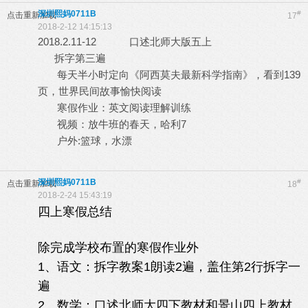
深圳熙妈0711B
#
点击重新加载
17
2018-2-12 14:15:13
2018.2.11-12 口述北师大版五上
拆字第三遍
每天半小时定向《阿西莫夫最新科学指南》，看到139
页，世界民间故事愉快阅读
寒假作业：英文阅读理解训练
视频：放牛班的春天，哈利7
户外:篮球，水漂
深圳熙妈0711B
#
点击重新加载
18
2018-2-24 15:43:19
四上寒假总结
除完成学校布置的寒假作业外
1、语文：拆字教案1朗读2遍，盖住第2行拆字一
遍
2、数学：口述北师大四下教材和景山四上教材