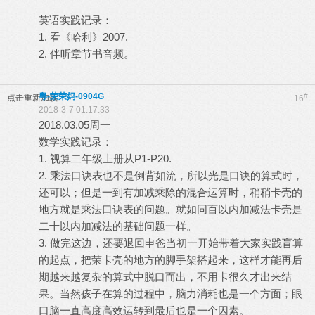
英语实践记录：
1. 看《哈利》2007.
2. 伴听章节书音频。
粵-荣荣妈-0904G
#
点击重新加载
16
2018-3-7 01:17:33
2018.03.05周一
数学实践记录：
1. 视算二年级上册从P1-P20.
2. 乘法口诀表也不是倒背如流，所以光是口诀的算式时，
还可以；但是一到有加减乘除的混合运算时，稍稍卡壳的
地方就是乘法口诀表的问题。就如同百以内加减法卡壳是
二十以内加减法的基础问题一样。
3. 做完这边，还要退回申爸当初一开始带着大家实践盲算
的起点，把荣卡壳的地方的脚手架搭起来，这样才能再后
期越来越复杂的算式中脱口而出，不用卡很久才出来结
果。当然孩子在算的过程中，脑力消耗也是一个方面；眼
口脑一直高度高效运转到最后也是一个因素。