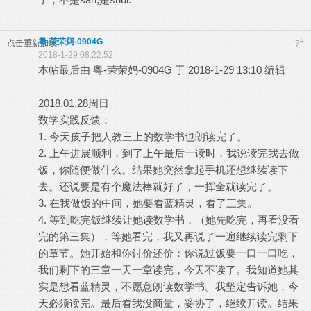
粵-荣荣妈-0904G
#
点击重新加载
7
2018-1-29 08:22:52
本帖最后由 粵-荣荣妈-0904G 于 2018-1-29 13:10 编辑
2018.01.28周日
数学实践反馈：
1. 今天孩子把人教三上的数学书也朗读完了。
2. 上午进展顺利，到了上午最后一读时，我说读完我去做
饭，你随便做什么。结果她突然拿起手机还想继续读下
去。还说要是有个魔法棒就好了，一挥全就读完了。
3. 在我做饭的中间，她要看蓝精灵，看了三集。
4. 等到吃完饭继续让她读数学书，（她先吃完，再看没看
完的第三集），等她看完，我又再说了一遍继续读完剩下
的章节。她开始和你讨价还价：你说过饭要一口一口吃，
我们剩下的三章一天一章读完，今天不读了。我知道她其
实是想看蓝精灵，不愿意朗读数学书。我坚定告诉她，今
天必须读完。最后看我没商量，妥协了，继续开读。结果