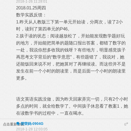
2018-1-26 11:28:01
2018.01.25周四
数学实践反馈：
1.昨天从人教版三下第一单元开始读，分两次，读了2小
时，读到了第四单元的P46。
2.孩子读的状态：阅读越放松了，开始能发现数学题好玩
的地方，开始能把简单的题随口报出答案，都错了数字的
一处，我说你想多收我的钱呀？有些地方，明显感觉孩子
再思考文字背后的“数学意思”，有些题错了，我说对，她
还能饭回来说不对，把她算对了再继续读。而这些并不是
发生在前一个小时的朗读里，而是后面一个小时的朗读里
更多。
语文英语实践没做，因为昨天回家弄完一切，只有2个小时
多点的时间，就全给数学了。中间孩子休息看了教案1，她
在读数学书的过程中，一直在喝水。
粵-荣荣妈-0904G
#
点击重新加载
6
2018-1-28 12:03:05