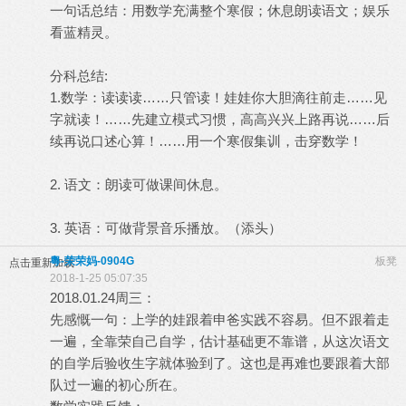
一句话总结：用数学充满整个寒假；休息朗读语文；娱乐
看蓝精灵。
分科总结:
1.数学：读读读……只管读！娃娃你大胆滴往前走……见
字就读！……先建立模式习惯，高高兴兴上路再说……后
续再说口述心算！……用一个寒假集训，击穿数学！
2. 语文：朗读可做课间休息。
3. 英语：可做背景音乐播放。（添头）
粵-荣荣妈-0904G
板凳
点击重新加载
2018-1-25 05:07:35
2018.01.24周三：
先感慨一句：上学的娃跟着申爸实践不容易。但不跟着走
一遍，全靠荣自己自学，估计基础更不靠谱，从这次语文
的自学后验收生字就体验到了。这也是再难也要跟着大部
队过一遍的初心所在。