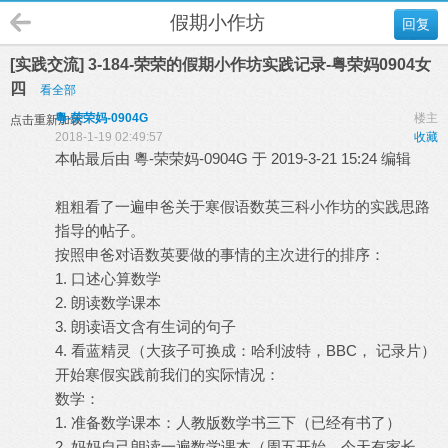
假期小作坊
回复
[实践交流] 3-184-荣荣的假期小作坊实践记录-粤荣妈0904女
四
看全部
粵-荣荣妈-0904G
楼主
点击重新加载
2018-1-19 02:49:57
收藏
本帖最后由 粵-荣荣妈-0904G 于 2019-3-21 15:24 编辑
粗粗看了一遍申爸关于寒假语数英三科小作坊的实践思路
指导的帖子。
按照申爸对语数英要做的事情的主次进行的排序：
1. 口述心算数学
2. 朗读数学课本
3. 朗读语文含有生词的句子
4. 看蓝精灵（大孩子可换成：哈利波特，BBC， 记录片）
开始寒假实践前我们的实际情况：
数学：
1. 准备数学课本：人教版数学书三下（已经有书了）
2. 妈妈自己朗读一遍数学课本（周五开始，今天有家长