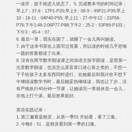
一读开，孩子就进入状态了。5. 完成整本书的时间记录：
早上7：37-8：17P1-P20;早上9：08-9：49P21-P39;早上
10：16-11：04P40-P55; 早上11：27-中午12：21P56-
P76;下午1:48-2:06P77-P88;下午2：25-2：53P89-P103；
下午3：45-4：07。
6. 最后一章，我实在困了，就睡了一会儿再叫她读。
7. 由于这本书荣在上面写过答案，所以读的时候几乎把每
一题的答案都读了出来。
8. 没有在两节数学朗读课之间加语文拆字朗读，是荣第一
次弄数学朗读，也没怎么弄盲算口述心算之类的，不想一
下子给孩子太多东西同时进行。在她最后和我讨价不想下
午继续读数学书时，最后她妥协继续读，我也让了步，没
有严格执行40分钟一节课，让她读完一章就休息一会儿，
在地上打个滚。最后效果挺好。
英语实践记录：
1. 第三遍看蓝精灵，从第一季01 开始看，看了三集。
2. 今晚8：51，蓝精灵看到第一季的11集。