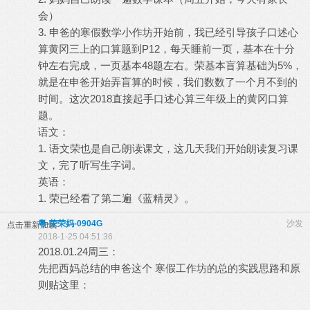
会）
3. 申爸的寒假数学小作坊开始前，我已经引导孩子口述心
算黄冈三上的口算题到P12，每天睡前一页，基本在十分
钟左右完成，一页基本48题左右。荣基本盲算基础为5%，
就是在申爸开始弄盲算的时候，我们数数了一个月不到的
时间。这次2018直接起手口述心算三年级上的黄冈口算
题。
语文：
1. 语文荣也是自己朗读课文，这几天我们开始朗读复习课
文，完了听写生字词。
英语：
1. 荣已经看了第二遍《蓝精灵》。
粵-荣荣妈-0904G
沙发
点击重新加载
2018-1-25 04:51:36
2018.01.24周三：
先把西妈总结的申爸这个 寒假工作坊的总的实践思路和原
则贴这里：