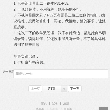
1. 只是朗读景山二下课本P31-P58.
2. 一说只是读，不用视算，她高兴的不行。
3. 不视算是因为到了P32页有题是三位三位数的相加，她
说很难，想用笔算出来，再读。我拒绝了她的要求，让她
直接读。
4. 这次二下的数学数朗读，我不在她身边，都是她自己朗
读录音，读得如何，我还没来得及听录音，不了解具体她
遇到了那些问题。
英语实践记录：
1. 伴听章节书音频。
点击重新加载
上一页
第1页
下一页
首页
|
登录
|
注册
简易版
|
触屏版
|
电脑版
|