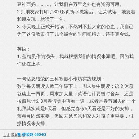
豆神西妈，……。让我们在万里之外也有资源可用。
2.到朋友家打印了300多页拆字教案后，让荣试读，她急着
和朋友玩，就读了一句。
3. 今天晚上正式开始读，不然对不起大家的心血，我自己
为了这份教案打了几个墨盒的时间和精力，还不算金钱.
英语：
1. 蓝精灵作为添头，我就根据我们的情况来添吧。因为我
们还在上学。
一句话总结荣的三科寒假小作坊实践规划：
数学每天朗读人教三年级下上，周末集中朗读；语文休息
就读上一两页，周末加大量；英语估计要暂时舍弃，还是
按照原计划3月春假集中再看一遍，或者是春节回去的一个
礼拜其实就是5天看，但感觉春假5天看还是不好的安排，
蓝精灵固然重要，但回去见爸爸和家人对孩子更重要，根
据情况来安排。
粵-荣荣妈-0904G
#
点击重新加载
5