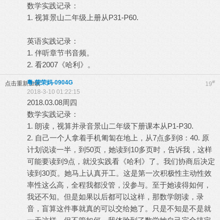
数学实践记录：
1. 视算景山二年级上册从P31-P60.
英语实践记录：
1. 伴听章节书音频。
2. 看2007《哈利》。
粵-荣荣妈-0904G
#
点击重新加载
19
2018-3-10 01:22:15
2018.03.08周四
数学实践记录：
1. 朗读，视算并录音景山二年级下册课本从P1-P30.
2. 自己一个人拿着手机匍匐在地上，从7点多到8：40. 原
计划说读一半，到50页，她读到10多页时，告诉我，这样
可能要读到9点，就没实践看《哈利》了。我们协商后决定
读到30页。她马上认真开工。这是第一次积极性主动性效
率性这么高，全程我都没管，没参与。至于她读得如何，
我还不知。但是如果以后都可以这样，那数学朗读，录
音，盲算这件事就真的可以交给她了。只是不知是不是就