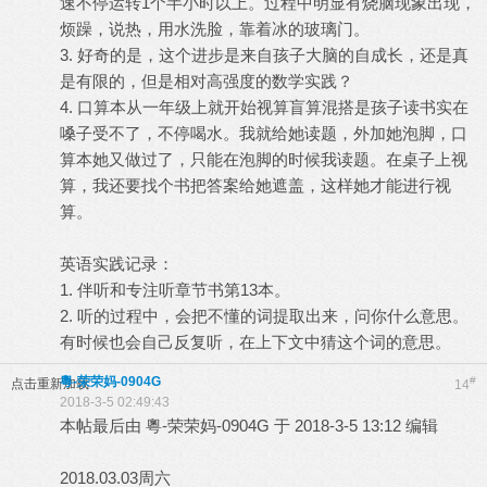
速不停运转1个半小时以上。过程中明显有烧脑现象出现，
烦躁，说热，用水洗脸，靠着冰的玻璃门。
3. 好奇的是，这个进步是来自孩子大脑的自成长，还是真
是有限的，但是相对高强度的数学实践？
4. 口算本从一年级上就开始视算盲算混搭是孩子读书实在
嗓子受不了，不停喝水。我就给她读题，外加她泡脚，口
算本她又做过了，只能在泡脚的时候我读题。在桌子上视
算，我还要找个书把答案给她遮盖，这样她才能进行视
算。
英语实践记录：
1. 伴听和专注听章节书第13本。
2. 听的过程中，会把不懂的词提取出来，问你什么意思。
有时候也会自己反复听，在上下文中猜这个词的意思。
粵-荣荣妈-0904G
#
点击重新加载
14
2018-3-5 02:49:43
本帖最后由 粵-荣荣妈-0904G 于 2018-3-5 13:12 编辑
2018.03.03周六