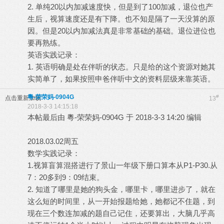
2. 单纯20以内加减速度快，但是到了100加减，退位也产
生后，视算速度还是有下降。也不知是隔了一天没算的原
因。但是20以内加减法真是非常基础的基础。退位进位也
要再熟练。
英语实践记录：
1. 英语明确是处在伴听的状态。只是给的这个资源对她其
实简单了，如果按照申爸伴听中文的资料层级来靠英语。
粵-荣荣妈-0904G
#
点击重新加载
13
2018-3-3 14:15:18
本帖最后由 粵-荣荣妈-0904G 于 2018-3-3 14:20 编辑
2018.03.02周五
数学实践记录：
1.视算盲算混搭进行了景山一年级下册口算本从P1-P30.从
7：20多到9：09结束。
2. 知道了哪里是她的狗头金，哪里卡，哪里进步了，就在
这么短的时间里，从一开始报题给她，她都记不住题，到
现在三个数连加减的题自己记住，还要算出，大脑几乎高