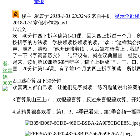
举报
楼主
|
发表于 2018-1-31 23:32:46
来自手机
|
显示全部楼
2018-1-31寒假小作坊day1
1.语文
欢：40分钟四下拆字稿第1-11课。因为四上拆过一个月
按拆字的方法读，学校领读按领读的读。”欢：“这样我会
声、准备、清晰。”他开始接着读，人后靠在椅背上，我提
了一下《字词音形义》，结果没有。就在汉典里查，感觉讲得
起来。读到第10课第6条“营”字，稿子上拆成“艹、冖、
浙-
喜：20分钟第1-4课。有了前1个月的四上拆字朗读，
欢喜
妈
2.口述心算四下30分钟
0803
欢喜两人都自己读，让他们见字就读，练习题能说出答案的直
3.盲算景山三上p1，欢报题喜算，反过来喜报题欢算。
4.蓝精灵很喜欢看，第1、3、4季已看完，第1季音频一播