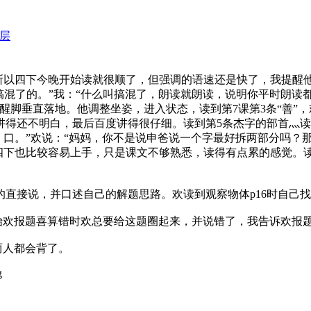
层
，所以四下今晚开始读就很顺了，但强调的语速还是快了，我提醒
搞混了的。”我：“什么叫搞混了，朗读就朗读，说明你平时朗
醒脚垂直落地。他调整坐姿，进入状态，读到第7课第3条“善”，
还不明白，最后百度讲得很仔细。读到第5条杰字的部首灬读bia
口、口。”欢说：“妈妈，你不是说申爸说一个字最好拆两部分吗？那
所以四下也比较容易上手，只是课文不够熟悉，读得有点累的感觉。
接说，并口述自己的解题思路。欢读到观察物体p16时自己找出方块
开始欢报题喜算错时欢总要给这题圈起来，并说错了，我告诉欢报
两人都会背了。