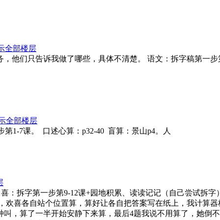
示全部楼层
在家做任务，他们只告诉我做了哪些，具体不清楚。 语文：拆字稿第一步
示全部楼层
一步第1-7课。 口述心算：p32-40 盲算：景山p4。人
层
-16课。喜：拆字第一步第9-12课+园地积累、读读记记（自己尝试拆
题，欢喜各自站个位置算，算好让各自把答案写在纸上，我计算
种叫，算了一半开始安静下来算，最后4题我说不用算了，她倒不