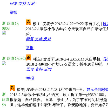
回复
支持
反对
举报
浙-欢喜妈
楼主
|
发表于 2018-2-1 22:40:22
来自手机
|
显
0803
2018-2-1寒假小作坊day2 今天欢喜自己
p2。
回复
支持
反对
举报
浙-欢喜妈0803
楼主
|
发表于 2018-2-4 23:53:11
来自手机
|
显
2018-2-4寒假小作坊day5 语文：拆字20分钟第
回复
支持
反对
举报
楼主
|
发表于 2018-2-5 23:13:07
来自手机
|
显示全部楼
浙-
2018-2-5寒假小作坊day6 语文：欢：拆字第一步第9
欢喜
根据题目自己摆弄。 盲算：景山p5，为了节省时间我报
妈
脑，这样他们也不计较对与错了。欢安静地算，喜开始各