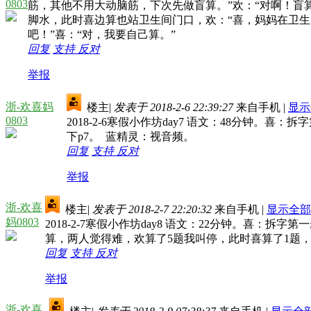
0803
筋，其他不用大动脑筋，下次先做盲算。”欢：“对啊！盲
脚水，此时喜边算也站卫生间门口，欢：“喜，妈妈在卫生
吧！”喜：“对，我要自己算。”
回复
支持
反对
举报
浙-欢喜妈
楼主
|
发表于 2018-2-6 22:39:27
来自手机
|
显示
0803
2018-2-6寒假小作坊day7 语文：48分钟。喜
下p7。 蓝精灵：视音频。
回复
支持
反对
举报
浙-欢喜
楼主
|
发表于 2018-2-7 22:20:32
来自手机
|
显示全部
妈0803
2018-2-7寒假小作坊day8 语文：22分钟。喜：拆字
算，两人觉得难，欢算了5题我叫停，此时喜算了1题
回复
支持
反对
举报
浙-欢喜