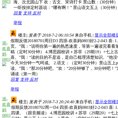
0803
海、次北固山下 欢：古文、宋诗打卡 景山数：(30分
一听按掉定时器说：“哪有啊！” 景山语文五上（30分钟）p1
回复
支持
反对
举报
楼主
|
发表于 2018-7-2 06:10:54
来自手机
|
显示全部楼
假期反馈20180701周日D3 四浙-欢喜妈0803好2-2-
浙-
页。”我：“说明你第一遍的熟悉速度，等第一遍读完看看第二
欢喜
稿（定时30分钟） 4.博思园校训＋苏菲（29期19）+七
妈
喜。”我：“读的目的不是追，是自己梳理清楚知识。”他
0803
今天30分钟一气呵成。 2.语文：（定时30分钟）景山五上
读。”我：“那20分钟吧。”欢：“20分钟够了，30分钟吧
诵读（第一周）
回复
支持
反对
举报
浙-
楼主
|
发表于 2018-7-3 20:24:40
来自手机
|
显示全部楼
欢喜
假期反馈20180702周一D4 四浙-欢喜妈0803好2-2-0
妈
四课。（跟音频读） 4.博思园校训＋苏菲（29期20）+七上
0803