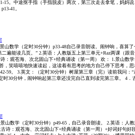
钟）1-15。中途抠手指（手指脱皮）两次，第三次走去拿笔，妈妈
3-41。
层
043 喜: 1.景山数学（定时30分钟）p33-48自己录音朗读。闹
遍能读几页。” 2.英语：人教版五上第三单元+Raz两课（跟
上古诗：观苍海、次北固山下+经典诵读（第一周） 欢： 1.景山数学
没答，笑嘻嘻地快速读起，这读着有思考的地方自己停下思考，思考
p42-59。 3.英文：（定时30分钟）树屋第三章（完）读前我问
！”定时30分钟，闹钟响起第三章还没完自己直到读完第三章。 4．
层
43 喜: 1.景山数学（定时30分钟）p49-65，自己录音朗读。 2.
古诗：观苍海、次北固山下+经典诵读（第一周）+好词好句好段子 欢：