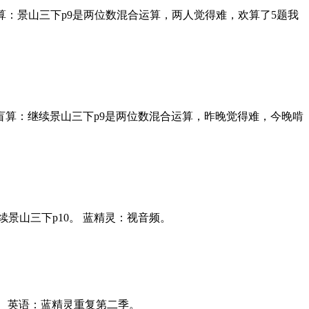
0。 盲算：景山三下p9是两位数混合运算，两人觉得难，欢算了5题我
-80。 盲算：继续景山三下p9是两位数混合运算，昨晚觉得难，今晚啃
：继续景山三下p10。 蓝精灵：视音频。
元。 英语：蓝精灵重复第二季。