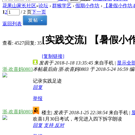
花果山家长社区
»
论坛
›
群猴学艺
›
假期小作坊
›
【暑假小作坊-瞳妈
1
2
/ 2 页
下一页
返回列表
[实践交流]
【暑假小作
查看:
4527
|
回复:
35
[复制链接]
发表于 2018-1-18 13:35:45
来自手机
|
显示全
浙-欢喜妈0803
本帖最后由 浙-欢喜妈0803 于 2018-5-24 16:59 
记录实践足迹
回复
举报
浙-欢喜妈0803
楼主
|
发表于 2018-1-25 22:38:54
来自手机
|
欢喜1月30日考试，考完进入四下拆字朗读
回复
支持
反对