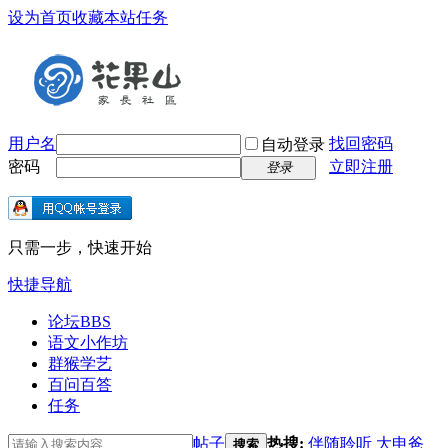
设为首页
收藏本站
任务
用户名
找回密码
自动登录
密码
立即注册
登录
只需一步，快速开始
快捷导航
论坛
BBS
语文小作坊
群猴学艺
百问百答
任务
帖子
热搜:
伴随聆听
大申爸
搜索