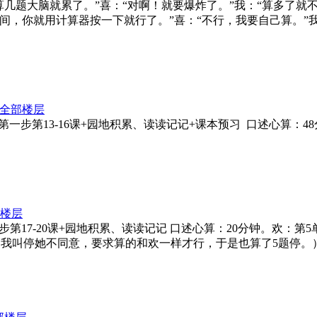
算几题大脑就累了。”喜：“对啊！就要爆炸了。”我：“算多了就
间，你就用计算器按一下就行了。”喜：“不行，我要自己算。”
全部楼层
：拆字第一步第13-16课+园地积累、读读记记+课本预习 口述心算：
楼层
第一步第17-20课+园地积累、读读记记 口述心算：20分钟。欢：第5
，我叫停她不同意，要求算的和欢一样才行，于是也算了5题停。