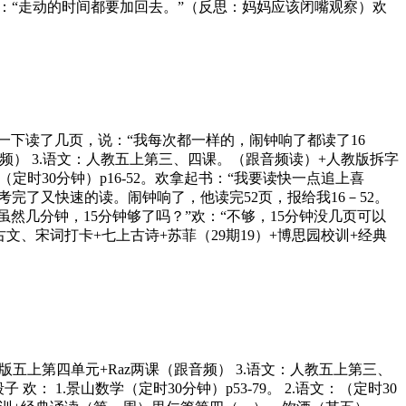
说：“走动的时间都要加回去。”（反思：妈妈应该闭嘴观察）欢
钟响，喜算了一下读了几页，说：“我每次都一样的，闹钟响了都读了16
音频） 3.语文：人教五上第三、四课。（跟音频读）+人教版拆字
（定时30分钟）p16-52。欢拿起书：“我要读快一点追上喜
完了又快速的读。闹钟响了，他读完52页，报给我16－52。
：“虽然几分钟，15分钟够了吗？”欢：“不够，15分钟没几页可以
古文、宋词打卡+七上古诗+苏菲（29期19）+博思园校训+经典
英语：人教版五上第四单元+Raz两课（跟音频） 3.语文：人教五上第三、
 1.景山数学（定时30分钟）p53-79。 2.语文：（定时30