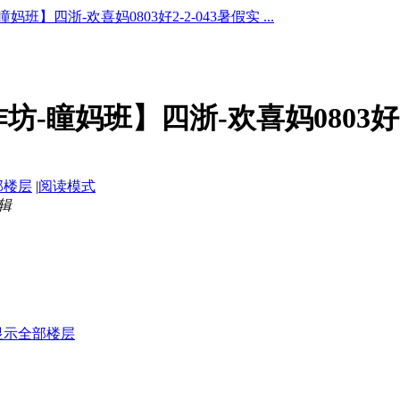
班】四浙-欢喜妈0803好2-2-043暑假实 ...
坊-瞳妈班】四浙-欢喜妈0803好2
部楼层
|
阅读模式
编辑
显示全部楼层