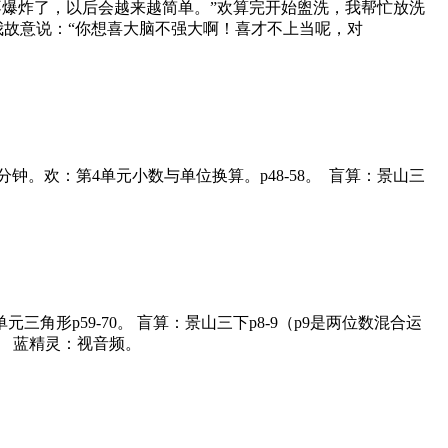
不爆炸了，以后会越来越简单。”欢算完开始盥洗，我帮忙放洗
我故意说：“你想喜大脑不强大啊！喜才不上当呢，对
48分钟。欢：第4单元小数与单位换算。p48-58。 盲算：景山三
单元三角形p59-70。 盲算：景山三下p8-9（p9是两位数混合运
） 蓝精灵：视音频。