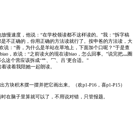
他放慢速度，他说：“在学校领读都不这样读的。”我：“拆字稿
读都是不正确的，你用正确的方法读就行了。按申爸的方法读，大
欢说：“善，为什么是羊站在草地上，下面加个口呢？”于是查
o，欢说：“之前读火的现在读biao，怎么回事。”说完把灬圈
么这个营应该拆成‘艹、冖、吕’更合适。”
读着读着我陪她一起朗读。
积木摆一摆并把它画出来。（欢p1-P16，喜p1-P15）
题时在脑子里算就可以了，不用说对错，只管报题。