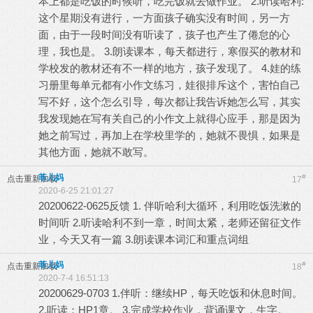
本上都是吃饭的时候听，吃完饭就去做作业。 2.听读哈利:
这个星期没有进行，一方面孩子确实没有时间，另一方
面，由于一段时间没有听读了，孩子也产生了倦怠的心
理，我也是。 3.朗读课本，每天都进行，寒假买的教材和
学校发的教材还有不一样的地方，孩子发现了。 4.娃的练
习册里每单元都有小作文练习，娃很排斥这个，害怕自己
写不好，这个怎么引导，每次都让我告诉她怎么写，其实
我发现她在写有关自己的小作文上就得心应手，那是因为
她之前写过，再加上在学校里学的，她就不畏惧，如果是
其他方面，她就不敢写。
菲儿妈
#
点击重新加载
17
2020-6-25 21:01:27
20200622-0625反馈 1. 伴听哈利大循环，利用吃饭洗漱的
时间听 2.听读哈利不到一章，时间太紧，老师还留征文作
业，今天又有一篇 3.朗读课本词汇和重点词组
菲儿妈
#
点击重新加载
18
2020-7-4 16:51:13
20200629-0703 1.伴听：继续HP，每天吃饭和休息时间。
2.听读：HP1章。 3.完成学校作业，背诵课文，生字。