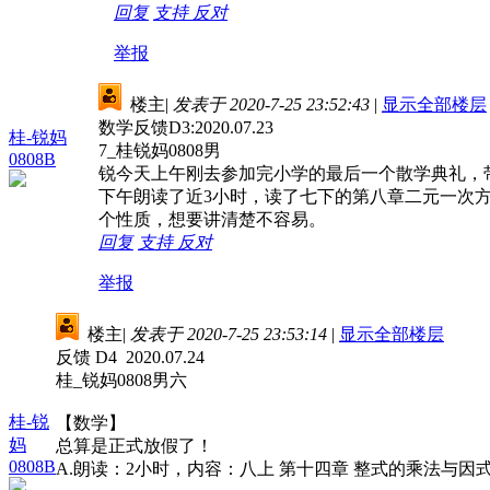
回复
支持
反对
举报
楼主
|
发表于 2020-7-25 23:52:43
|
显示全部楼层
数学反馈D3:2020.07.23
桂-锐妈
7_桂锐妈0808男
0808B
锐今天上午刚去参加完小学的最后一个散学典礼，
下午朗读了近3小时，读了七下的第八章二元一次方
个性质，想要讲清楚不容易。
回复
支持
反对
举报
楼主
|
发表于 2020-7-25 23:53:14
|
显示全部楼层
反馈 D4 2020.07.24
桂_锐妈0808男六
桂-锐
【数学】
妈
总算是正式放假了！
0808B
A.朗读：2小时，内容：八上 第十四章 整式的乘法