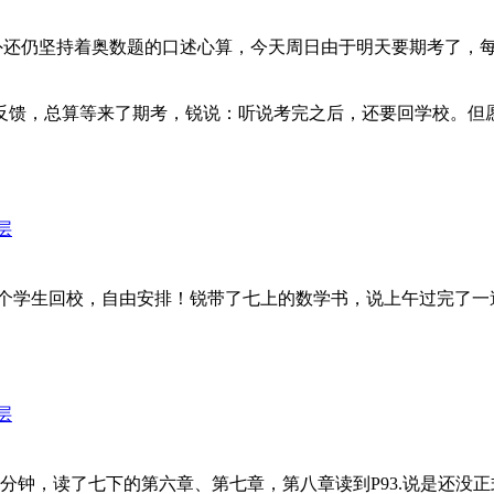
外还仍坚持着奥数题的口述心算，今天周日由于明天要期考了，
反馈，总算等来了期考，锐说：听说考完之后，还要回学校。但
层
生回校，自由安排！锐带了七上的数学书，说上午过完了一遍。朗读
层
0分钟，读了七下的第六章、第七章，第八章读到P93.说是还没