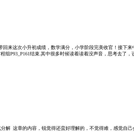
带回来这次小升初成绩，数学满分，小学阶段完美收官！接下来
程组P93_P161结束.其中很多时候读着读着没声音，思考去
与因式分解 这章的内容，锐觉得还蛮好理解的，不觉得难，感觉自