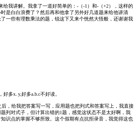
他来给我讲解。我拿了一道好简单的：-（-1）和-（+2），这样的
小时是白白浪费了？然后再和他拿了另外好几道题来给他讲清
论了一些有理数乘法的题，锐这下又来个恍然大悟般，还谢谢我
. y,好多a.b.c不好读。
述完之后，给我把答案写一写，应用题也把列式和答案写上，我直接
用题列对式子，但计算出错的1题，感觉这状态不是太好啊，我
对知识点的掌握不够所致。这个假期有点抗拒录音，我觉得这也