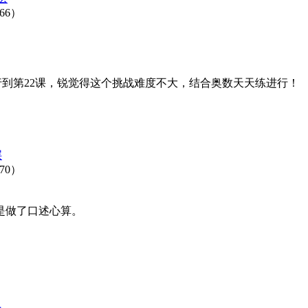
66）
！
到第22课，锐觉得这个挑战难度不大，结合奥数天天练进行！
层
70）
是做了口述心算。