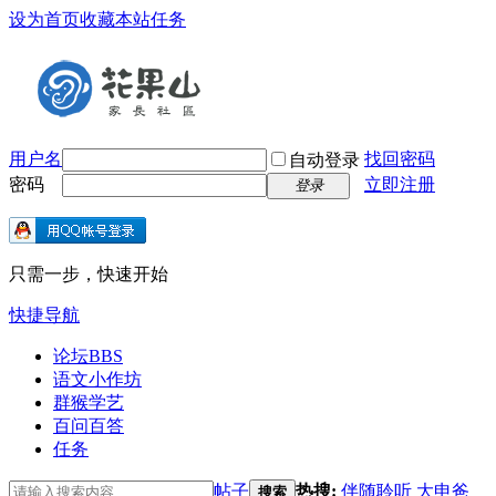
设为首页
收藏本站
任务
用户名
找回密码
自动登录
密码
立即注册
登录
只需一步，快速开始
快捷导航
论坛
BBS
语文小作坊
群猴学艺
百问百答
任务
帖子
热搜:
伴随聆听
大申爸
搜索