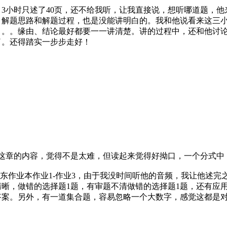
-1.4，3小时只述了40页，还不给我听，让我直接说，想听哪道题，
，解题思路和解题过程，也是没能讲明白的。我和他说看来这三
。。。缘由、结论最好都要一一讲清楚。讲的过程中，还和他讨
了。还得踏实一步步走好！
这章的内容，觉得不是太难，但读起来觉得好拗口，一个分式中，好多x
-- 启东作业本作业1-作业3，由于我没时间听他的音频，我让他
晰，做错的选择题1题，有审题不清做错的选择题1题，还有应
答案。另外，有一道集合题，容易忽略一个大数字，感觉这都是
！