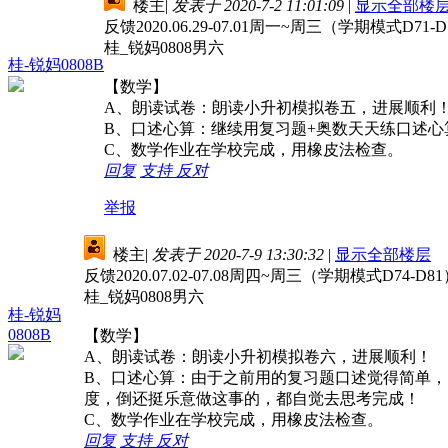
楼主
|
发表于 2020-7-2 11:01:09
|
显示全部楼
反馈2020.06.29-07.01周一~周三（学期模式D71-D
桂_锐妈0808男六
桂-锐妈0808B
【数学】
A、朗读试卷：朗读小升初模拟卷五，进展顺利
B、口述心算：继续用复习题+奥数天天练口述
C、数学作业在学校完成，用橡皮法检查。
回复
支持
反对
举报
楼主
|
发表于 2020-7-9 13:30:32
|
显示全部楼层
反馈2020.07.02-07.08周四~周三（学期模式D74-D8
桂_锐妈0808男六
桂-锐妈
0808B
【数学】
A、朗读试卷：朗读小升初模拟卷六，进展顺利！
B、口述心算：由于之前用的复习题口述觉得简单
度，倒还挺乐意做这事的，都自觉去思考完成！
C、数学作业在学校完成，用橡皮法检查。
回复
支持
反对