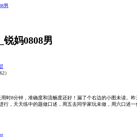
08男
桂_锐妈0808男
层
62）
天用时8分钟，准确度和流畅度还好！漏了个右边的小图未读。昨
来进行，天天练中的题做口述，周五去同学家玩未做，周六口述一
层