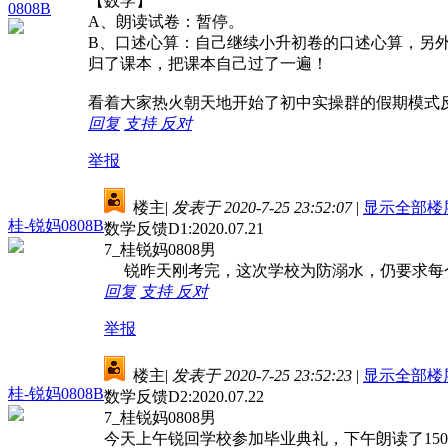
【数学】
0808B
A、朗读试卷：暂停。
B、口述心算：自己继续小升初卷的口述心算，另
归了课本，把课本自己过了一遍！
看着大家热火朝天地开始了初中实操群的假期模式
回复
支持
反对
举报
楼主
|
发表于 2020-7-25 23:52:07
|
显示全部楼
桂-锐妈0808B
数学反馈D1:2020.07.21
7_桂锐妈0808男
锐昨天刚考完，这次学校为防溺水，仍要求每个学
回复
支持
反对
举报
楼主
|
发表于 2020-7-25 23:52:23
|
显示全部楼
桂-锐妈0808B
数学反馈D2:2020.07.22
7_桂锐妈0808男
今天上午锐回学校参加毕业典礼，下午朗读了15