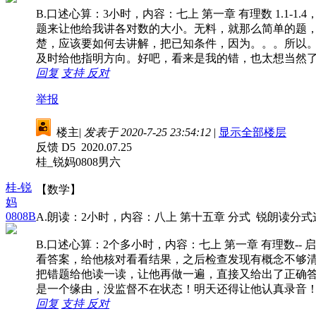
B.口述心算：3小时，内容：七上 第一章 有理数 1.1
题来让他给我讲各对数的大小。无料，就那么简单的题
楚，应该要如何去讲解，把已知条件，因为。。。所以
及时给他指明方向。好吧，看来是我的错，也太想当然
回复
支持
反对
举报
楼主
|
发表于 2020-7-25 23:54:12
|
显示全部楼层
反馈 D5 2020.07.25
桂_锐妈0808男六
桂-锐
【数学】
妈
0808B
A.朗读：2小时，内容：八上 第十五章 分式 锐朗读分式
B.口述心算：2个多小时，内容：七上 第一章 有理数
看答案，给他核对看看结果，之后检查发现有概念不够清
把错题给他读一读，让他再做一遍，直接又给出了正确
是一个缘由，没监督不在状态！明天还得让他认真录音
回复
支持
反对