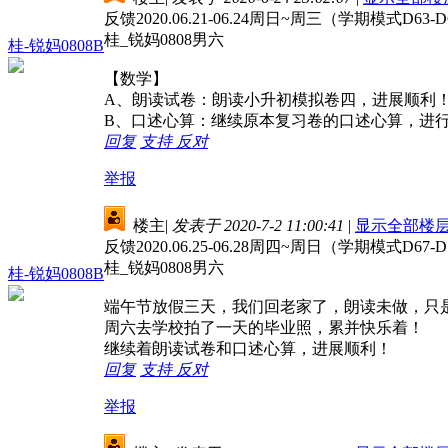
反馈2020.06.21-06.24周日~周三（学期模式D63-D
桂_锐妈0808男六
桂-锐妈0808B
【数学】
A、朗读试卷：朗读小升初模拟卷四，进展顺利
B、口述心算：继续原本复习卷的口述心算，进行
回复
支持
反对
举报
楼主
|
发表于 2020-7-2 11:00:41
|
显示全部楼
反馈2020.06.25-06.28周四~周日（学期模式D67-D
桂_锐妈0808男六
桂-锐妈0808B
端午节放假三天，我们回老家了，朗读未做，只
周六去学校拍了一天的毕业照，累并快乐着！
继续着朗读试卷和口述心算，进展顺利！
回复
支持
反对
举报