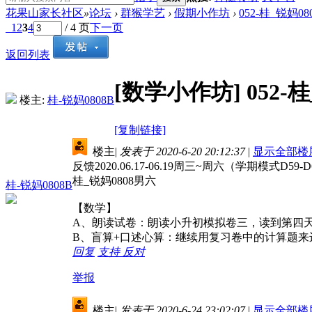
花果山家长社区
»
论坛
›
群猴学艺
›
假期小作坊
›
052-桂_锐妈08
1
2
3
4
/ 4 页
下一页
返回列表
[数学小作坊]
052-
楼主:
桂-锐妈0808B
[复制链接]
楼主
|
发表于 2020-6-20 20:12:37
|
显示全部楼
反馈2020.06.17-06.19周三~周六（学期模式D59-D
桂_锐妈0808男六
桂-锐妈0808B
【数学】
A、朗读试卷：朗读小升初模拟卷三，读到第四
B、盲算+口述心算：继续用复习卷中的计算题
回复
支持
反对
举报
楼主
|
发表于 2020-6-24 23:02:07
|
显示全部楼