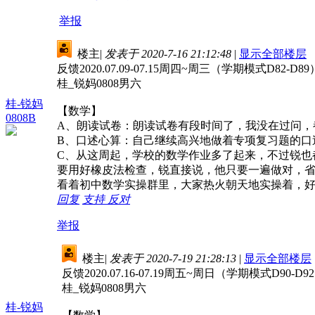
举报
楼主
|
发表于 2020-7-16 21:12:48
|
显示全部楼层
反馈2020.07.09-07.15周四~周三（学期模式D82-D89
桂_锐妈0808男六
桂-锐妈
【数学】
0808B
A、朗读试卷：朗读试卷有段时间了，我没在过问，
B、口述心算：自己继续高兴地做着专项复习题的口
C、从这周起，学校的数学作业多了起来，不过锐也
要用好橡皮法检查，锐直接说，他只要一遍做对，
看着初中数学实操群里，大家热火朝天地实操着，
回复
支持
反对
举报
楼主
|
发表于 2020-7-19 21:28:13
|
显示全部楼层
反馈2020.07.16-07.19周五~周日（学期模式D90-D9
桂_锐妈0808男六
桂-锐妈