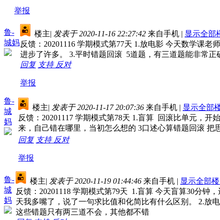
举报
鲁-
楼主
|
发表于 2020-11-16 22:27:42
来自手机
|
显示全部
城妈
反馈：20201116 学期模式第77天 1.放电影 今
进步了许多。 3.平时错题回滚 5道题，有三道题能非常正
回复
支持
反对
举报
鲁-
楼主
|
发表于 2020-11-17 20:07:36
来自手机
|
显示全部
城
反馈：20201117 学期模式第78天 1.盲算 回滚比
妈
来，自己错在哪里，当初怎么想的 3口述心算错题回滚 
回复
支持
反对
举报
鲁-
楼主
|
发表于 2020-11-19 01:44:46
来自手机
|
显示全部楼
城
反馈：20201118 学期模式第79天 1.盲算 今天
妈
天我多嘴了，说了一句求比值和化简比有什么区别。 2.放
这些错题只有两三道不会，其他都不错