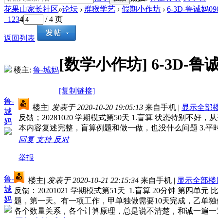
花果山家长社区
»
论坛
›
群猴学艺
›
假期小作坊
›
6-3D-鲁诚妈09
1
2
3
4
/ 4 页
返回列表
[数学小作坊]
6-3D-鲁
楼主:
鲁-城妈
[复制链接]
鲁-
楼主
|
发表于 2020-10-20 19:05:13
来自手机
|
显示全部
城
反馈；20281020 学期模式第50天 1.盲算 状态特
妈
本内容复述完整，盲算例题和做一做，也没什么问题 3.
回复
支持
反对
举报
鲁-
楼主
|
发表于 2020-10-21 22:15:34
来自手机
|
显示全部楼
城
反馈：20201021 学期模式第51天 1.盲算 20分钟 
妈
题，第一天。有一项工作，甲单独做需要10天完成，乙单
各个数量关系，各个计算原理，总是说不清楚，和诚一遍一