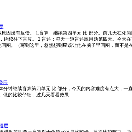
层
因为其他原因没有反馈。 1.盲算：继续第四单元 比 部分。前几
续往下盲算。 2.盲述：每天一道盲述应用题第四天。今天在盲述
他画图。（写到这里，忽然想到应该让他在脑子里画图，而不是在
楼层
次，第一个30分钟继续盲算第四单元 比 部分，今天的内容难度有点
，做的比较仔细，过几天看看效果
楼层
次，第一次跟进度第四单元盲算对于化简比还是比较卡，算得比较吃力