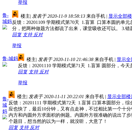
举报
鲁-
楼主
|
发表于 2020-11-9 18:58:13
来自手机
|
显示全部楼
城妈
反馈：20201109 学期模式第70天 1.盲算 口算本
分，把两种做题方法都说了出来，课堂吸收还可以。 3.
回复
支持
反对
举报
鲁-城妈
楼主
|
发表于 2020-11-10 21:46:38
来自手机
|
显示全
反馈：20201110 学期模式第71天 1.盲算 圆部分
回复
支持
反对
举报
楼主
|
发表于 2020-11-11 20:22:01
来自手机
|
显示全部楼
鲁-
反馈：20201111 学期模式第72天 1.盲算 口算本
城
应也快了，最后10分钟，又有点走神，不过相比第一个十分钟
妈
内方和内圆外方求面积的例题。内圆外方很准确的说出了步
个题目，想当然的以为一样，就没听，大意了！
回复
支持
反对