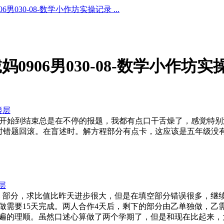
06男030-08-数学小作坊实操记录 ...
诚妈0906男030-08-数学小作坊
楼层
别不好，从开始到结束总是在不停的报题，我都有点口干舌燥了，感觉特
平时错题回滚。在盲述时。解方程部分有点卡，这应该是五年级没
层
第四单元 比 部分，求比值比昨天进步很大，但是在填空部分错误很多，
独做需要15天完成。两人合作4天后，剩下的部分由乙单独做，
遍的理顺。虽然口述心算做了两个学期了，但是和现在比起来，