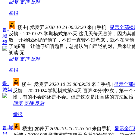
回复
支持
反对
举报
楼主
|
发表于 2020-10-24 06:22:20
来自手机
|
显示全部楼
鲁-
反馈：20201023 学期模式第53天 这几天每天盲算，
城
数，开始我还提醒他了，不过一直转不过弯来，就不在管他，继
妈
了n多遍，让他仔细听题目，总是认为自己述的对。后来让
朗读 无
回复
支持
反对
举报
鲁-
楼主
|
发表于 2020-10-25 06:09:50
来自手机
|
显示全部
城妈
反馈；20201024 学期模式第54天 盲算30分钟2
慢，有的不会的还是不会。但是这次是用盲述的方法回滚
回复
支持
反对
举报
鲁-城
楼主
|
发表于 2020-10-25 21:53:56
来自手机
|
显示全部
妈
反馈：20201025 学期模式第55天 盲算30分钟2