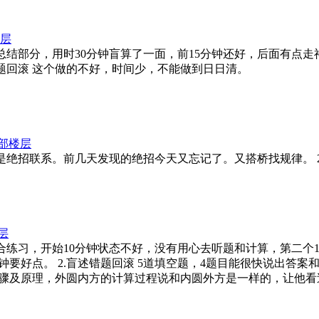
层
圆的单元总结部分，用时30分钟盲算了一面，前15分钟还好，后面有
错题回滚 这个做的不好，时间少，不能做到日日清。
部楼层
，今天是绝招联系。前几天发现的绝招今天又忘记了。又搭桥找规律。 2
层
圆部分，综合练习，开始10分钟状态不好，没有用心去听题和计算，第
要好点。 2.盲述错题回滚 5道填空题，4题目能很快说出答案和
骤及原理，外圆内方的计算过程说和内圆外方是一样的，让他看