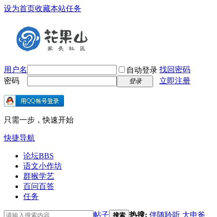
设为首页
收藏本站
任务
用户名
找回密码
自动登录
密码
立即注册
登录
只需一步，快速开始
快捷导航
论坛
BBS
语文小作坊
群猴学艺
百问百答
任务
帖子
热搜:
伴随聆听
大申爸
搜索