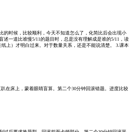
天在化简比的时候，比较顺利，今天不知道怎么了，化简比后会出现小
一道比谁慢5/11的题目时，总是没有理解成是谁的5/11，读
纸上）才明白过来。对于数量关系，还是不能说清楚。 3.课本
大，一直趴在床上，蒙着眼睛盲算。第二个30分钟回滚错题。进度比较
，两列过后要求换题型，回滚前面卡顿部分。第二个30分钟回滚平