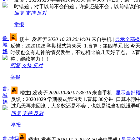
时错题，对于以前不会的题，许多还是不会，以前错误的
回复
支持
反对
举报
鲁-
楼主
|
发表于 2020-10-28 20:44:04
来自手机
|
显示全部楼
城
反馈：20201028 学期模式第58天 1.盲算：第四
妈
时候也会有走神的情况发生，不过相比前几天好了点。 2
整，继续努力！！
回复
支持
反对
举报
鲁-
楼主
|
发表于 2020-10-30 07:38:16
来自手机
|
显示全部
城
反馈：20201029 学期模式第59天 1.盲算 30分钟
妈
过几天再来回滚，大多数还是不会，也就是说当初就没弄明
回复
支持
反对
举报
鲁-城妈
楼主
|
发表于 2020-11-2 20:23:50
来自手机
|
显示全