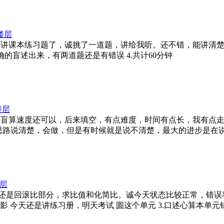
楼层
天数学课老师讲课本练习题了，诚挑了一道题，讲给我听。还不错，能讲
确的盲述出来，有两道题还是有错误 4.共计60分钟
楼层
单元，开始盲算速度还可以，后来填空，有点难度，时间有点长，我有
把思路说清楚，会做，但是有时候就是说不清楚，最大的进步是在
层
盲算30分钟，还是回滚比部分，求比值和化简比。诚今天状态比较正常
电影 今天还是讲练习册，明天考试 圆这个单元 3.口述心算本