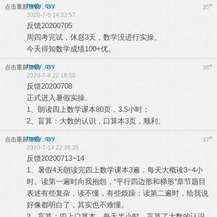
hmily_qyy
#
点击重新加载
35
2020-7-5 14:32:57
反馈20200705
周四考完试，休息3天，数学没进行实操。
今天得知数学成绩100+优。
hmily_qyy
#
点击重新加载
36
2020-7-8 22:18:50
反馈20200708
正式进入暑假实操。
1、朗读四上数学课本80页，3.5小时；
2、盲算：大数的认识，口算本3页，顺利。
hmily_qyy
#
点击重新加载
37
2020-7-14 22:36:35
反馈20200713~14
1、暑假4天朗读完四上数学课本3遍，每天大概读3~4小
时。读第一遍时向我抱怨，“平行四边形和梯形”章节题目
表述有些复杂，读不懂，有些烦躁；读第二遍时，给我说
好像都明白了，其实也不难懂。
2、盲算：四上口算本，每天半小时，盲算了大数的认识、