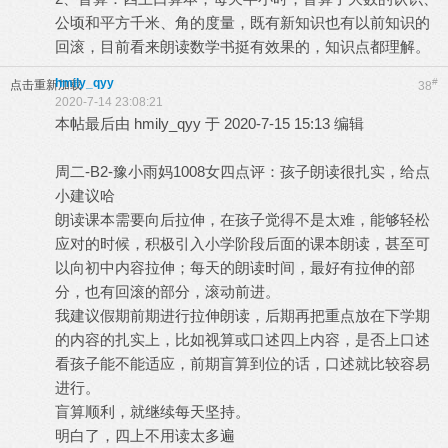
公顷和平方千米、角的度量，既有新知识也有以前知识的
回滚，目前看来朗读数学书挺有效果的，知识点都理解。
hmily_qyy
#
点击重新加载
38
2020-7-14 23:08:21
本帖最后由 hmily_qyy 于 2020-7-15 15:13 编辑
周二-B2-豫小雨妈1008女四点评：孩子朗读很扎实，给点
小建议哈
朗读课本需要向后拉伸，在孩子觉得不是太难，能够轻松
应对的时候，积极引入小学阶段后面的课本朗读，甚至可
以向初中内容拉伸；每天的朗读时间，最好有拉伸的部
分，也有回滚的部分，滚动前进。
我建议假期前期进行拉伸朗读，后期再把重点放在下学期
的内容的扎实上，比如视算或口述四上内容，是否上口述
看孩子能不能适应，前期盲算到位的话，口述就比较容易
进行。
盲算顺利，就继续每天坚持。
明白了，四上不用读太多遍