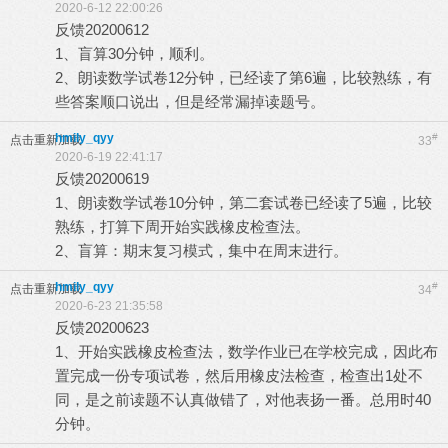
2020-6-12 22:00:26
反馈20200612
1、盲算30分钟，顺利。
2、朗读数学试卷12分钟，已经读了第6遍，比较熟练，有
些答案顺口说出，但是经常漏掉读题号。
hmily_qyy
#
点击重新加载
33
2020-6-19 22:41:17
反馈20200619
1、朗读数学试卷10分钟，第二套试卷已经读了5遍，比较
熟练，打算下周开始实践橡皮检查法。
2、盲算：期末复习模式，集中在周末进行。
hmily_qyy
#
点击重新加载
34
2020-6-23 21:35:58
反馈20200623
1、开始实践橡皮检查法，数学作业已在学校完成，因此布
置完成一份专项试卷，然后用橡皮法检查，检查出1处不
同，是之前读题不认真做错了，对他表扬一番。总用时40
分钟。