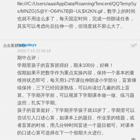
file:///C:/Users/aaa/AppData/Roaming/Tencent/QQTempSy
s/MNZG)S@Y~O64%7B]B~UL$X2KN.gif，数学上的时间
也就不用这么多了，每天固定时间，完成一些朗读任务，
其实可以考虑向后拉伸一些，但强度就不那么大了。
haihaoleyx
#
点击重新加载
39
2020-7-15 22:34:16
期中点评：
学期里孩子的盲算抓得好，期末100分，好棒！
假期如果不把数学作为重点实操内容，保持一个基本的量
维持状态即可，每天用1-2节课拉伸朗读小学部分，盲算继
续保持，三下已经回滚熟练，可以向读过几遍的四上盲
算。下学期开学前，可以视算下学期课本做一做、练习题
这些，扎实下学期。
孩子的盲算挺好，下学期开学孩子就10岁了，学期里可以
尝试引入口述心算，如课本上的题目、作业里的错题，或
者盲算的时候，用几分钟时间盲述一个题目都可。对课本
的口述心算可选择在下一个假期大火进行。