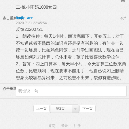
周
二-豫小雨妈1008女四
hmily_qyy
#
点击重新加载
40
2020-7-21 22:45:54
反馈20200721
1、朗读拉伸：每天1小时，朗读完四下，开始五上，对于
不知道或者不熟悉的知识点还是挺有兴趣的，有时会一边
读一边琢磨，比如鸡兔同笼，之前学过画图法，现在自己
琢磨如何列式计算，总体来看，孩子比较喜欢数学拉伸。
2、盲算：四上口算本，每天半小时，今天盲算三位数乘两
位数，比较顺利，现在要求不能用手，他自己说闭上眼睛
想象比较容易算出来，之前说想不出来，貌似有进步呢。
点击重新加载
上一页
第2页
下一页
首页
|
登录
|
注册